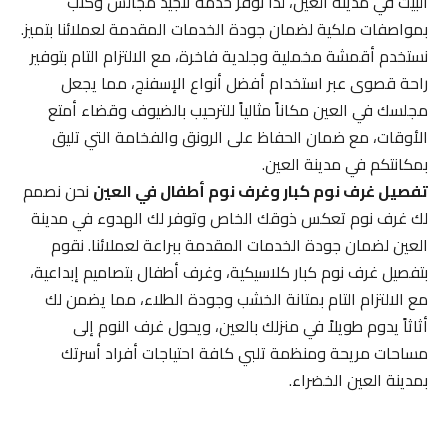
البيت في مدينة العين، لذا نوفر خدمة تنجيد مجالس وكنب
بمواصفات ملكية لضمان جودة الخدمات المقدمة لعملائنا بتميز.
نستخدم أقمشة مخملية وجلدية فاخرة، مع الالتزام التام بتوفير
راحة قصوى عبر استخدام أفضل أنواع الإسفنج، مما يجعل
مجلسك في العين مكاناً مثالياً للترحيب بالضيوف وقضاء أمتع
الأوقات، مع ضمان الحفاظ على الرونق والفخامة التي تليق
بمكانتكم في مدينة العين.
تفصيل غرف نوم كبار وغرف نوم أطفال في العين
نحن نصمم
لك غرف نوم تعكس ذوقك الخاص وتوفر لك الهدوء في مدينة
العين لضمان جودة الخدمات المقدمة ببراعة لعملائنا. نقوم
بتفصيل غرف نوم كبار كلاسيكية، وغرف أطفال بتصاميم إبداعية،
مع الالتزام التام بمتانة الخشب وجودة الطلاء، مما يضمن لك
أثاثاً يدوم طويلاً في منزلك بالعين، ويحول غرف النوم إلى
مساحات مريحة ومنظمة تلبي كافة احتياجات أفراد أسرتك
بمدينة العين الخضراء.