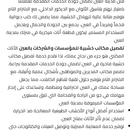
فلل مدينة العين لضمان جودة الخدمات المقدمة لعملائنا
بامتياز. نهتم بتناسق الألوان مع الديكور الداخلي، مع الالتزام التام
بتوفير متانة عالية للهياكل الخشبية، مما يضمن لك كنب ديوانية
فخماً ومريحاً في العين، يجمع بين الجودة والجمال ويتحمل
الاستخدام المستمر، ليكون قطعة أثاث مركزية في منزلك بمدينة
العين.
تفصيل مكاتب خشبية للمؤسسات والشركات بالعين
الأثاث
المكتبي هو جزء من نجاح عملك، لذا نقدم خدمة تفصيل مكاتب
خشبية فاخرة في العين لضمان جودة الخدمات المقدمة ببراعة.
نصمم مكاتب المديرين والموظفين بأشكال عملية وأنيقة، مع
الالتزام التام بتوفير حلول تقنية لتنظيم الكابلات، مما يجعل
مساحة عملك في العين احترافية ومنظمة، وتساعدك على إنجاز
مهامك في جو من الراحة والفخامة التي تليق بمستوى
المؤسسات المرموقة بمدينة العين.
استخدام أفضل أنواع الأخشاب الطبيعية المعالجة ضد الحرارة
لضمان عدم تأثر الأثاث بمناخ العين.
توفير خدمة المعاينة المنزلية وتوصيل العينات والكتالوجات حتى