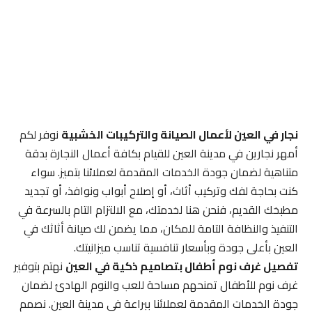
نجار في العين لأعمال الصيانة والتركيبات الخشبية
نوفر لكم
أمهر نجارين في مدينة العين للقيام بكافة أعمال النجارة بدقة
متناهية لضمان جودة الخدمات المقدمة لعملائنا بتميز. سواء
كنت بحاجة لفك وتركيب أثاث، أو إصلاح أبواب ونوافذ، أو تجديد
مطبخك القديم، فنحن هنا لخدمتك، مع الالتزام التام بالسرعة في
التنفيذ والنظافة التامة للمكان، مما يضمن لك صيانة أثاثك في
العين بأعلى جودة وبأسعار تنافسية تناسب ميزانيتك.
تفصيل غرف نوم أطفال بتصاميم ذكية في العين
نهتم بتوفير
غرف نوم للأطفال تمنحهم مساحة للعب والنوم الهادئ لضمان
جودة الخدمات المقدمة لعملائنا ببراعة في مدينة العين. نصمم