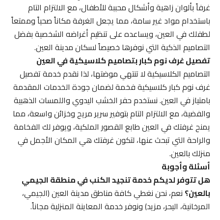
غرفاً بألوان زاهية وأشكال محببة للأطفال، مع الالتزام التام
باستخدام مواد غير سامة، مما يجعل الغرفة مكاناً صحياً وممتعاً
لطفلك في العين، ويساعده على تنظيم أغراضه الشخصية بفضل
التصاميم الذكية التي نوفرها خصيصاً لسكان مدينة العين.
تفصيل غرف نوم كبار بتصاميم كلاسيكية في العين
التصاميم الكلاسيكية لا تنتهي موضتها، لذا نقدم خدمة تفصيل
غرف نوم كبار كلاسيكية فخمة لضمان جودة الخدمات المقدمة
بامتياز في العين. نستخدم حفر الخشب اليدوي واللمسات الذهبية
والفضية، مع الالتزام التام بتوفير سرير مريح وخزائن واسعة، مما
يمنح غرفتك في العين طابع القصور الملكية، ويوفر لك الفخامة
والراحة التي تبحث عنها، لتكون غرفتك هي المكان الأجمل في
منزلك بالعين.
أسئلة وأجوبة
هل تتوفر لديكم خدمة تنجيد الكنب في منطقة الجيمي
بالعين؟
نعم، نحن نغطي كافة مناطق مدينة العين (الجيمي،
المرخانية، اليحر، مزيد) ونوفر خدمة المعاينة المنزلية مجاناً.