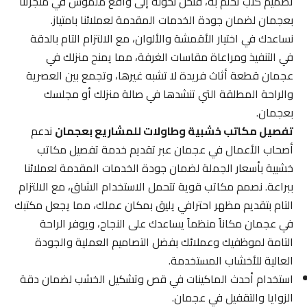
تصميم كنب تحلم به، فنحن نحوله إلى واقع ملموس في منجرتنا
بعجمان لضمان جودة الخدمات المقدمة لعملائنا بامتياز.
نساعدك في اختيار الأقمشة والألوان، مع الالتزام التام بالدقة
في التنفيذ ومراعاة مقاسات الغرفة، مما يمنح منزلك في
عجمان قطعة أثاث فريدة لا تشبه غيرها، وتجمع بين العصرية
والراحة المطلقة التي تنشدها في صالة منزلك أو مجلسك
بعجمان.
تفصيل مكاتب خشبية وطاولات للمشاريع بعجمان
ندعم
أصحاب الأعمال في عجمان عبر تقديم خدمة تفصيل مكاتب
خشبية بأسعار الجملة لضمان جودة الخدمات المقدمة لعملائنا
ببراعة. نصمم مكاتب قوية تتحمل الاستخدام الشاق، مع الالتزام
التام بتقديم مظهر احترافي يليق بمكان عملك، مما يجعل مكتبك
في عجمان مكاناً منظماً يساعدك على النجاح، ويوفر الراحة
التامة لموظفيك وعملائك بفضل التصاميم العملية والجودة
العالية للأخشاب المستخدمة.
استخدام أحدث الماكينات في قص وتشكيل الخشب لضمان دقة
الزوايا والتقفيل في عجمان.