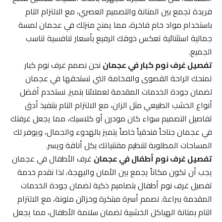
فريدة تجمع بين المتانة والتصميم العصري، مع الالتزام التام
باستخدام مواد خام فاخرة، مما يمنح منزلك في عجمان لمسة
جمالية استثنائية تعكس ذوقك الرفيع بأسعار تنافسية تناسب
الجميع.
تفصيل غرف نوم كبار في عجمان
نحن نصمم غرف نوم كبار
تمنحك الراحة القصوى والفخامة التي تستحقها في عجمان
لضمان جودة الخدمات المقدمة لعملائنا بتميز. نستخدم أفضل
أنواع الخشب الطبيعي مثل الزان، مع الالتزام التام بتنفيذ أدق
تفاصيل التصميم سواء كان مودرن أو كلاسيك، مما يجعل غرفتك
في عجمان جناحاً فندقياً خاصاً يتميز بالهدوء والجمال، ويوفر لك
المساحات المطلوبة لتنظيم مقتنياتك بكل أناقة ويسر.
تفصيل غرف نوم أطفال في عجمان
غرف الأطفال في عجمان
يجب أن تكون مكاناً يجمع بين الأمان والبهجة، لذا نقدم خدمة
تفصيل غرف نوم أطفال بتصاميم ذكية لضمان جودة الخدمات
المقدمة ببراعة. نصمم أسرة مبتكرة وخزائن ملونة، مع الالتزام
التام بمتانة الهياكل الخشبية لضمان سلامة الأطفال، مما يجعل