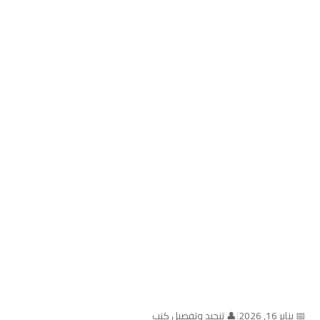
📅 يناير 16, 2026
|
👤 تنجيد وتفصيل كنب