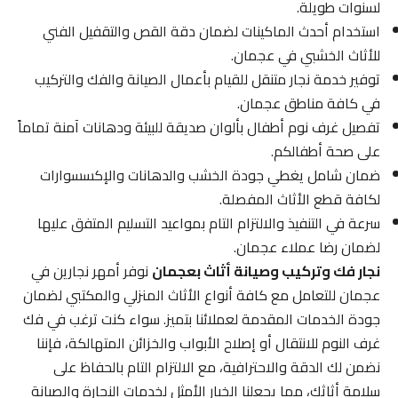
لسنوات طويلة.
استخدام أحدث الماكينات لضمان دقة القص والتقفيل الفني
للأثاث الخشبي في عجمان.
توفير خدمة نجار متنقل للقيام بأعمال الصيانة والفك والتركيب
في كافة مناطق عجمان.
تفصيل غرف نوم أطفال بألوان صديقة للبيئة ودهانات آمنة تماماً
على صحة أطفالكم.
ضمان شامل يغطي جودة الخشب والدهانات والإكسسوارات
لكافة قطع الأثاث المفصلة.
سرعة في التنفيذ والالتزام التام بمواعيد التسليم المتفق عليها
لضمان رضا عملاء عجمان.
نجار فك وتركيب وصيانة أثاث بعجمان
نوفر أمهر نجارين في
عجمان للتعامل مع كافة أنواع الأثاث المنزلي والمكتبي لضمان
جودة الخدمات المقدمة لعملائنا بتميز. سواء كنت ترغب في فك
غرف النوم للانتقال أو إصلاح الأبواب والخزائن المتهالكة، فإننا
نضمن لك الدقة والاحترافية، مع الالتزام التام بالحفاظ على
سلامة أثاثك، مما يجعلنا الخيار الأمثل لخدمات النجارة والصيانة