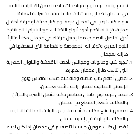
نصمم وننفذ غرف نوم بمواصفات خاصة تضمن لك الراحة التامة
في عجمان لضمان جودة الخدمات المقدمة ببراعة لعملائنا.
سواء كنت ترغب في تفصيل غرفة نوم كبار حديثة أو غرفة أطفال
عملية، فإننا نستخدم أجود أنواع الأخشاب، مع الالتزام التام بتنفيذ
أدق تفاصيل التصميم، مما يجعل غرفتك في عجمان مكاناً مثالياً
للنوم المريح، وتوفر لك الخصوصية والفخامة التي تستحقها في
منزلك بعجمان.
تنجيد كنب وصالونات ومجالس بأحدث الأقمشة والألوان العصرية
التي تناسب منازل عجمان بمهارة.
تفصيل أطقم كنب متصلة ومنفصلة حسب المقاس ونوع
الإسفنج المطلوب لضمان راحة دائمة بعجمان.
تفصيل غرف نوم أطفال بتصاميم ذكية تشمل الأسرة والخزائن
والمكاتب بأسعار المصنع في عجمان.
تصميم وتصنيع مكاتب خشبية فاخرة وطاولات للمحلات التجارية
والمكاتب الإدارية في إمارة عجمان.
تفصيل كنب مودرن حسب التصميم في عجمان
إذا كان لديك