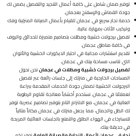
توفير ضمان شامل على كافة أعمال التنجيد والتفصيل يضمن لك
جودة القماش والإسفنج بعجمان.
خدمة نجار سريع في عجمان للقيام بأعمال الصيانة المنزلية وفك
وتركيب الأثاث بمهارة عالية.
تفصيل برجولات خشبية ومظلات بتصاميم متميزة للحدائق والروف
في كافة مناطق عجمان.
تقديم استشارات مجانية في اختيار الديكورات الخشبية والألوان
التي تناسب مساحة بيتك في عجمان.
تفصيل برجولات خشبية ومظلات في عجمان
نحن نحول
المساحات الخارجية في منزلك إلى جلسات رائعة عبر تفصيل
البرجولات الخشبية لضمان جودة الخدمات المقدمة ببراعة
لعملائنا في عجمان. نستخدم أخشاباً معالجة تقاوم الرطوبة
العالية في عجمان، مع الالتزام التام بتوفير تصاميم عصرية توفر
لك الظل والجمال، مما يجعل منزلك في عجمان مكاناً مثالياً
للاسترخاء في الهواء الطلق والتمتع بالجلسات العائلية المريحة
في حديقة بيتك.
نجار في عجمان لأعمال النجارة والصيانة العامة
نوفر لكم