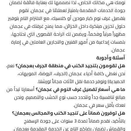
نومك هي مكانك الخاص، لذا نصممها لك بعناية فائقة لضمان
جودة الخدمات المقدمة بامتياز لعملائنا في عجمان. نقوم
بتفصيل غرف نوم كبار مودرن أو كلاسيك، مع الالتزام التام بتوفير
حلول تخزين مبتكرة داخل الخزائن، مما يمنح غرفتك في عجمان
مظهراً مرتباً وفخماً، ويضمن لك الراحة القصوى التي تحتاجها،
بلمسات إبداعية من أمهر الفنيين والنجارين العاملين في إمارة
عجمان.
أسئلة وأجوبة
هل تقومون بتنجيد الكنب في منطقة الجرف بعجمان؟
نعم،
نحن نغطي كافة أحياء عجمان (الجرف، الروضة، المويهات،
الحميدية) ونوفر خدمة نقل الأثاث مجاناً لورشتنا.
ما هي أسعار تفصيل غرف النوم في عجمان؟
أسعارنا تبدأ من
مبالغ تنافسية جداً وتتحدد حسب نوع الخشب والتصميم، ونحن
نعدك بأقل سعر في عجمان.
هل توفرون ضماناً على تنجيد الكنب والمجالس بعجمان؟
بالتأكيد، نقدم ضماناً لمدة 3 سنوات على جودة الإسفنج
والقماش لضمان رضاكم التام عن الخدمة المقدمة بعجمان.