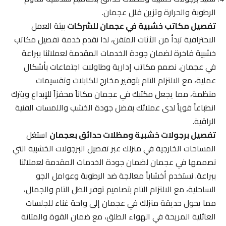
الرطوبة والحرارة وتزين فلل عجمان.
تفصيل مكاتب خشبية في عجمان للشركات
بيئة العمل
الاحترافية تبدأ من الأثاث المتقن، لذا نقدم خدمة تفصيل مكاتب
خشبية فاخرة لضمان جودة الخدمات المقدمة لعملائنا ببراعة
في عجمان. نصمم مكاتب إدارية وطاولات اجتماعات بأشكال
عملية، مع الالتزام التام بتوفير مخارج للكابلات وتقسيمات
منظمة، مما يجعل مكتبك في عجمان مكاناً محفزاً للإبداع ويترك
انطباعاً قوياً لدى عملائك بفضل جودة الخشب واللمسات الفنية
الراقية.
تفصيل برجولات خشبية ومظلات حدائق بعجمان
استغل
المساحات الخارجية في منزلك عبر تفصيل البرجولات الخشبية التي
نصممها في عجمان لضمان جودة الخدمات المقدمة لعملائنا
ببراعة. نستخدم أخشاباً معالجة ضد الرطوبة وعوامل الجو
الساحلية، مع الالتزام التام بتصاميم توفر الظل التام والجمال،
مما يحول حديقة منزلك في عجمان إلى واحة غناء للجلسات
العائلية المريحة في الهواء الطلق، مع ضمان القوة والمتانة