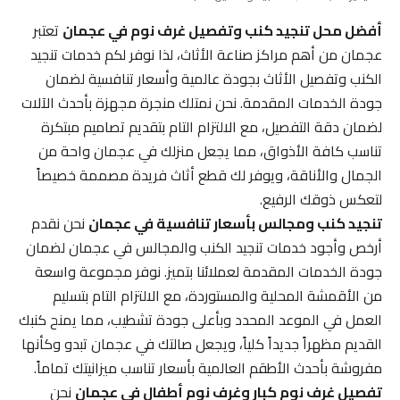
أفضل محل تنجيد كنب وتفصيل غرف نوم في عجمان
تعتبر
عجمان من أهم مراكز صناعة الأثاث، لذا نوفر لكم خدمات تنجيد
الكنب وتفصيل الأثاث بجودة عالمية وأسعار تنافسية لضمان
جودة الخدمات المقدمة. نحن نمتلك منجرة مجهزة بأحدث الآلات
لضمان دقة التفصيل، مع الالتزام التام بتقديم تصاميم مبتكرة
تناسب كافة الأذواق، مما يجعل منزلك في عجمان واحة من
الجمال والأناقة، ويوفر لك قطع أثاث فريدة مصممة خصيصاً
لتعكس ذوقك الرفيع.
تنجيد كنب ومجالس بأسعار تنافسية في عجمان
نحن نقدم
أرخص وأجود خدمات تنجيد الكنب والمجالس في عجمان لضمان
جودة الخدمات المقدمة لعملائنا بتميز. نوفر مجموعة واسعة
من الأقمشة المحلية والمستوردة، مع الالتزام التام بتسليم
العمل في الموعد المحدد وبأعلى جودة تشطيب، مما يمنح كنبك
القديم مظهراً جديداً كلياً، ويجعل صالتك في عجمان تبدو وكأنها
مفروشة بأحدث الأطقم العالمية بأسعار تناسب ميزانيتك تماماً.
تفصيل غرف نوم كبار وغرف نوم أطفال في عجمان
نحن