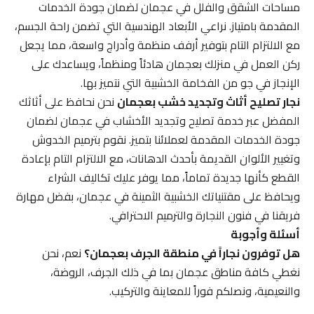
مساحات الشقق والفلل في عجمان لضمان جودة الخدمات
المقدمة بامتياز. نراعي الأبعاد الهندسية التي تضمن راحة الجسم،
مع الالتزام التام بتوفير أرفف منظمة وأدراج واسعة، مما يجعل
ركن العمل في منزلك بعجمان هادئاً ومنظماً، ويساعدك على
الإنجاز في جو من الفخامة الخشبية التي نتميز بها.
نجار تصليح أثاث وتجديد خشب بعجمان
نحن نحافظ على أثاثك
المفضل عبر خدمة تصليح وتجديد الأخشاب في عجمان لضمان
جودة الخدمات المقدمة لعملائنا بتميز. نقوم بترميم الخدوش
وتغيير الألوان القديمة بأحدث الدهانات، مع الالتزام التام بإعادة
القطع كأنها جديدة تماماً، مما يوفر عليك تكاليف الشراء
ويحافظ على مقتنياتك الخشبية الثمينة في عجمان، بفضل مهارة
فريقنا في فنون النجارة والترميم الاحترافي.
أسئلة وأجوبة
هل توفرون نجاراً في منطقة الجرف بعجمان؟
نعم، نحن
نغطي كافة مناطق عجمان بما في ذلك الجرف، الروضة،
والنعيمية، ونصلكم فوراً للمعاينة والتركيب.