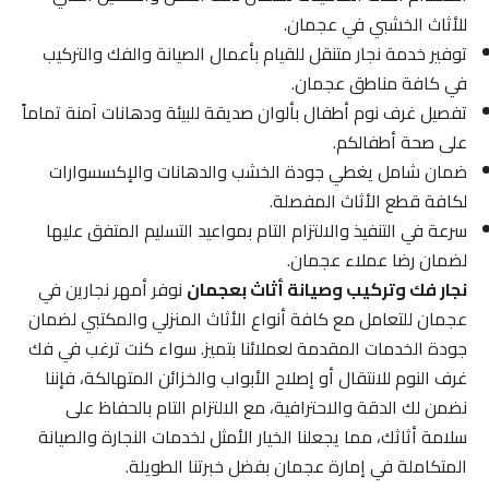
للأثاث الخشبي في عجمان.
توفير خدمة نجار متنقل للقيام بأعمال الصيانة والفك والتركيب
في كافة مناطق عجمان.
تفصيل غرف نوم أطفال بألوان صديقة للبيئة ودهانات آمنة تماماً
على صحة أطفالكم.
ضمان شامل يغطي جودة الخشب والدهانات والإكسسوارات
لكافة قطع الأثاث المفصلة.
سرعة في التنفيذ والالتزام التام بمواعيد التسليم المتفق عليها
لضمان رضا عملاء عجمان.
نجار فك وتركيب وصيانة أثاث بعجمان
نوفر أمهر نجارين في
عجمان للتعامل مع كافة أنواع الأثاث المنزلي والمكتبي لضمان
جودة الخدمات المقدمة لعملائنا بتميز. سواء كنت ترغب في فك
غرف النوم للانتقال أو إصلاح الأبواب والخزائن المتهالكة، فإننا
نضمن لك الدقة والاحترافية، مع الالتزام التام بالحفاظ على
سلامة أثاثك، مما يجعلنا الخيار الأمثل لخدمات النجارة والصيانة
المتكاملة في إمارة عجمان بفضل خبرتنا الطويلة.