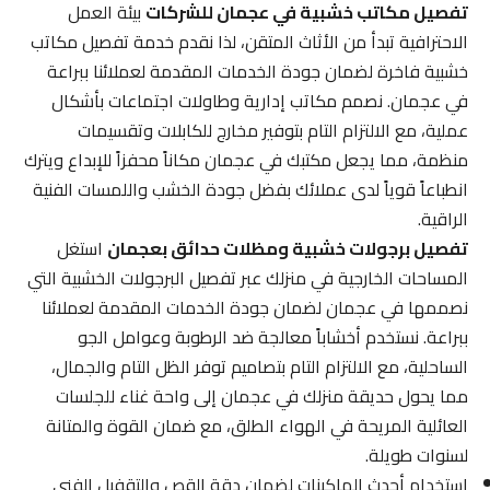
تفصيل مكاتب خشبية في عجمان للشركات
بيئة العمل
الاحترافية تبدأ من الأثاث المتقن، لذا نقدم خدمة تفصيل مكاتب
خشبية فاخرة لضمان جودة الخدمات المقدمة لعملائنا ببراعة
في عجمان. نصمم مكاتب إدارية وطاولات اجتماعات بأشكال
عملية، مع الالتزام التام بتوفير مخارج للكابلات وتقسيمات
منظمة، مما يجعل مكتبك في عجمان مكاناً محفزاً للإبداع ويترك
انطباعاً قوياً لدى عملائك بفضل جودة الخشب واللمسات الفنية
الراقية.
تفصيل برجولات خشبية ومظلات حدائق بعجمان
استغل
المساحات الخارجية في منزلك عبر تفصيل البرجولات الخشبية التي
نصممها في عجمان لضمان جودة الخدمات المقدمة لعملائنا
ببراعة. نستخدم أخشاباً معالجة ضد الرطوبة وعوامل الجو
الساحلية، مع الالتزام التام بتصاميم توفر الظل التام والجمال،
مما يحول حديقة منزلك في عجمان إلى واحة غناء للجلسات
العائلية المريحة في الهواء الطلق، مع ضمان القوة والمتانة
لسنوات طويلة.
استخدام أحدث الماكينات لضمان دقة القص والتقفيل الفني