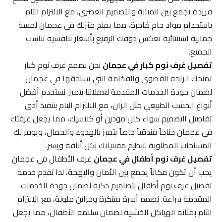
فريدة تجمع بين المتانة والتصميم العصري، مع الالتزام التام
باستخدام مواد خام فاخرة، مما يمنح منزلك في عجمان لمسة
جمالية استثنائية تعكس ذوقك الرفيع بأسعار تنافسية تناسب
الجميع.
تفصيل غرف نوم كبار في عجمان
نحن نصمم غرف نوم كبار
تمنحك الراحة القصوى والفخامة التي تستحقها في عجمان
لضمان جودة الخدمات المقدمة لعملائنا بتميز. نستخدم أفضل
أنواع الخشب الطبيعي مثل الزان، مع الالتزام التام بتنفيذ أدق
تفاصيل التصميم سواء كان مودرن أو كلاسيك، مما يجعل غرفتك
في عجمان جناحاً فندقياً خاصاً يتميز بالهدوء والجمال، ويوفر لك
المساحات المطلوبة لتنظيم مقتنياتك بكل أناقة ويسر.
تفصيل غرف نوم أطفال في عجمان
غرف الأطفال في عجمان
يجب أن تكون مكاناً يجمع بين الأمان والبهجة، لذا نقدم خدمة
تفصيل غرف نوم أطفال بتصاميم ذكية لضمان جودة الخدمات
المقدمة ببراعة. نصمم أسرة مبتكرة وخزائن ملونة، مع الالتزام
التام بمتانة الهياكل الخشبية لضمان سلامة الأطفال، مما يجعل