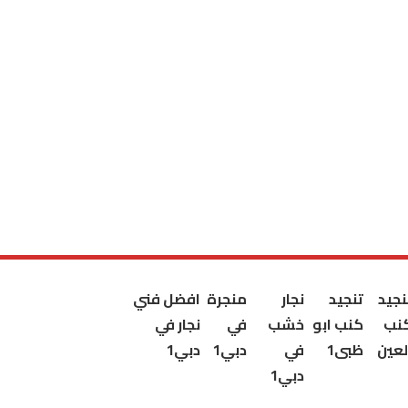
نجيد
تنجيد
نجار
منجرة
افضل فني
نب
كنب ابو
خشب
في
نجار في
لعين
ظبى1
في
دبي1
دبي1
دبي1