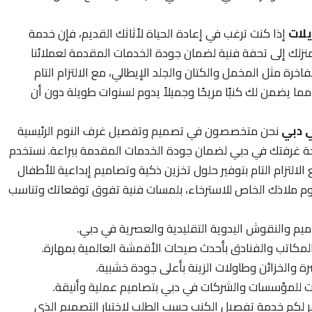
لات
إذا كنت ترغب في إعادة الحياة لأثاثك القديم، فإن خدمة
نزلك إلى تحفة فنية لضمان جودة الخدمات المقدمة لعملائنا
خرة مثل المخمل والكتان والجلد الإيطالي، مع الالتزام التام
 مما يضمن لك كنبًا مريحًا وجميلاً يدوم لسنوات طويلة دون أن
ي دبي
نحن متخصصون في تصميم وتفصيل غرف النوم الرئيسية
غرفتك في دبي لضمان جودة الخدمات المقدمة ببراعة. نستخدم
لالتزام التام بتوفير حلول تخزين ذكية وتصاميم إبداعية للأطفال
نوم ملاذك الخاص للاسترخاء، بلمسات فنية تفوق توقعاتك وتناسب
يم والنقوش اليدوية التقليدية والعصرية في دبي.
المكاتب والفنادق بأحدث صيحات الأقمشة العالمية بمهارة.
الخزائن وطاولات الزينة بأعلى جودة خشبية.
 للمؤسسات والشركات في دبي بتصاميم عملية وأنيقة.
 لكم خدمة تفصيل الكنب حسب الطلب لاختيار التصميم الذي