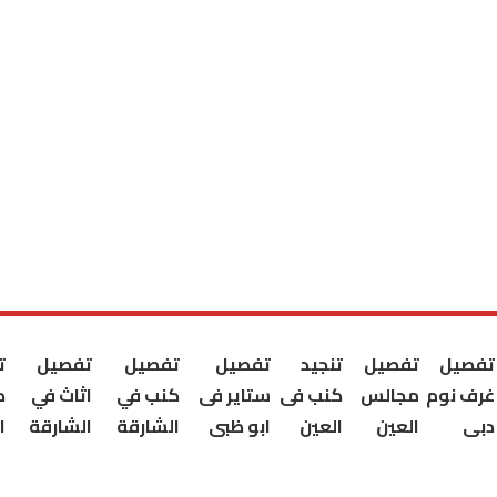
تفصيل
تفصيل
تنجيد
تفصيل
تفصيل
تفصيل
ت
غرف نوم
مجالس
كنب فى
ستاير فى
كنب في
اثاث في
ك
دبى
العين
العين
ابو ظبى
الشارقة
الشارقة
ا