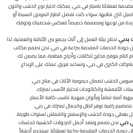
مة لعملائنا بامتياز في دبي. يمكنك اختيار نوع الخشب واللون
تفاصيل التي تطلبها، سواء كنت تفضل الطراز المودرن البسيط أو
فريدة من نوعها ومصممة خصيصاً لتعكس شخصيتك وذوقك
 بدبي
تحتاج بيئة العمل إلى أثاث يجمع بين الأناقة والعملية، لذا
 جودة الخدمات المقدمة ببراعة في دبي. نحن نصمم مكاتب
م التام بتوفير مخارج للكابلات وأدراج منظمة، مما يضمن لك
شركات الكبرى في دبي، وتساعد فريق عملك على الإبداع
وسوس الخشب لضمان ديمومة الأثاث في مناخ دبي.
نات الأقمشة والكتالوجات لاختيار الأنسب لمنزلك.
ة آمنة تماماً وبألوان مبهجة تناسب كافة الأعمار.
تصاميم راقية توفر الظل والجمال لمنزلك في دبي.
يل يغطي جودة الخشب والإسفنج والقماش لسنوات طويلة.
ي دبي
نحن نصمم وننفذ أجمل البرجولات الخشبية للجلسات
 جودة الخدمات المقدمة ببراعة لعملائنا. نستخدم أخشاباً