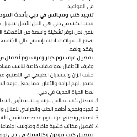
في المواعيد.
تنجيد كنب ومجالس في دبي بأحدث المودي
تنجيد الكنب في دبي هي الحل الأمثل لتحويل م
بتميز. نحن نوفر تشكيلة واسعة من الأقمشة الفا
بتغيير الحشوات الداخلية بإسفنج عالي الكثافة،
يفقد رونقه.
تفصيل غرف نوم كبار وغرف نوم أطفال ف
وغرف الأطفال بمواصفات خاصة تناسب مساحة 
خشب الزان والسنديان الطبيعي في التصنيع، مع ا
تضمن لهم الراحة والأمان، مما يجعل غرفة ال
نمط الحياة الحديث في دبي.
تفصيل كنب مجالس عربية وخليجية بأرقى التصام
تنجيد وتجديد أطقم الكنب والكراسي للمنازل و
تصميم وتصنيع غرف نوم مخصصة تشمل الأسرة و
تفصيل مكاتب خشبية فاخرة وطاولات اجتماعات
تفصيل كنب مودرن وكلاسيك في دبي
نوفر