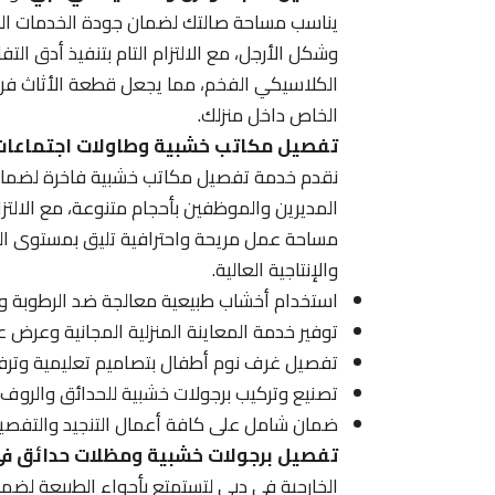
يناسب مساحة صالتك لضمان جودة الخدمات المقد
وشكل الأرجل، مع الالتزام التام بتنفيذ أدق ال
الكلاسيكي الفخم، مما يجعل قطعة الأثاث 
الخاص داخل منزلك.
تفصيل مكاتب خشبية وطاولات اجتماعات
نقدم خدمة تفصيل مكاتب خشبية فاخرة لضمان
المديرين والموظفين بأحجام متنوعة، مع الالتزا
مساحة عمل مريحة واحترافية تليق بمستوى ال
والإنتاجية العالية.
استخدام أخشاب طبيعية معالجة ضد الرطوبة 
توفير خدمة المعاينة المنزلية المجانية وعرض عي
تفصيل غرف نوم أطفال بتصاميم تعليمية وترفيهي
تصنيع وتركيب برجولات خشبية للحدائق والروف ب
ضمان شامل على كافة أعمال التنجيد والتفص
تفصيل برجولات خشبية ومظلات حدائق ف
الخارجية في دبي لتستمتع بأجواء الطبيعة لضمان