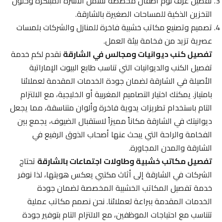
تفصيل غرف نوم أطفال مخصصة تشمل الأسرة المبتكرة وحلول
التخزين الذكية للمساحات الصغيرة بالشارقة.
تصميم وتصنيع مكاتب خشبية فاخرة للمنازل والشركات بلمسات
عصرية تزيد من فخامة بيئة العمل.
تفصيل كنب ديوانيات ومجالس في الشارقة
نقدم لكم خدمة
تفصيل الكنب والديوانيات التي تناسب طابع البيوت الإماراتية
الأصيلة في الشارقة لضمان جودة الخدمات المقدمة لعملائنا
بامتياز. يمكنك اختيار التصاميم المغربية أو الخليجية، مع الالتزام
التام باستخدام تطريزات يدوية فاخرة وألوان متناسقة، مما يجعل
ديوانيتك في الشارقة مكاناً مميزاً لاستقبال الضيوف، يجمع بين
الفخامة والراحة التي يبحث عنها أصحاب الذوق الرفيع في
الشارقة والمدن المجاورة.
تفصيل مكاتب خشبية وطاولات اجتماعات بالشارقة
تحتاج
الشركات في الشارقة إلى أثاث مكتبي يعكس هويتها، لذا نوفر
خدمة تفصيل المكاتب الخشبية المخصصة لضمان جودة
الخدمات المقدمة ببراعة لعملائنا. نحن نصمم مكاتب عملية
تتناسب مع احتياجات الموظفين، مع الالتزام التام بتوفير جودة