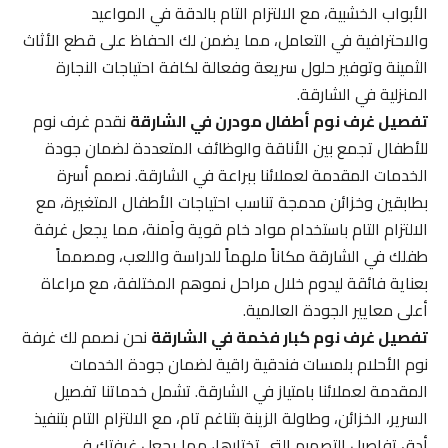
الأبواب الخشبية، مع الالتزام التام بالدقة في المواعيد
والاحترافية في التعامل، مما يضمن لك الحفاظ على قطع الأثاث
الثمينة وتوفير حلول سريعة وفعالة لكافة احتياجات النجارة
المنزلية في الشارقة.
تفصيل غرف نوم أطفال مودرن في الشارقة
نقدم غرف نوم
للأطفال تجمع بين الأناقة والوظائف المتعددة لضمان جودة
الخدمات المقدمة لعملائنا ببراعة في الشارقة. نصمم أسرة
بطابقين وخزائن مدمجة تناسب احتياجات الأطفال المتغيرة، مع
الالتزام التام باستخدام مواد خام قوية وآمنة، مما يجعل غرفة
طفلك في الشارقة مكاناً ملهماً للدراسة واللعب، ومصمماً
بعناية فائقة ليدوم خلال مراحل نموهم المختلفة، مع مراعاة
أعلى معايير الجودة العالمية.
تفصيل غرف نوم كبار فخمة في الشارقة
نحن نصمم لك غرفة
نوم الأحلام بلمسات فندقية راقية لضمان جودة الخدمات
المقدمة لعملائنا بامتياز في الشارقة. تشمل خدماتنا تفصيل
السرير، الخزائن، وطاولة الزينة بتناغم تام، مع الالتزام التام بتنفيذ
أدق تفاصيل التصميم التي تختارها، مما يجعل غرفتك في