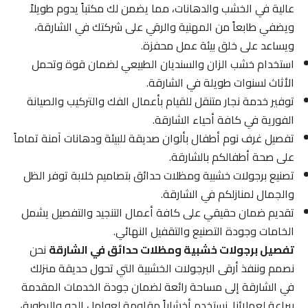
عالية في الخشب والدهانات، مما يضمن لك مكتباً يدوم طويلاً
ويضفي طابعاً من المهنية والرقي على شركتك في الشارقة،
ويساعد على خلق بيئة عمل محفزة.
استخدام خشب الزان والسنديان الطبيعي لضمان قوة وتحمل
الأثاث لسنوات طويلة في الشارقة.
توفير خدمة نجار متنقل للقيام بأعمال الفك والتركيب والصيانة
الفورية في كافة أحياء الشارقة.
تفصيل غرف نوم أطفال بألوان صديقة للبيئة ودهانات آمنة تماماً
على صحة أطفالكم بالشارقة.
تصنيع برجولات خشبية ومظلات حدائق بتصاميم خلابة توفر الظل
والجمال لمنازلكم في الشارقة.
تقديم ضمان حقيقي على كافة أعمال التنجيد والتفصيل يشمل
الخامات وجودة التصنيع والتقفيل النهائي.
تفصيل برجولات خشبية ومظلات حدائق في الشارقة
نحن
نصمم وننفذ أرقى البرجولات الخشبية التي تحول حديقة منزلك
في الشارقة إلى مساحة رائعة لضمان جودة الخدمات المقدمة
ببراعة لعملائنا. نستخدم أخشاباً مقاومة لعوامل الجو والرطوبة،