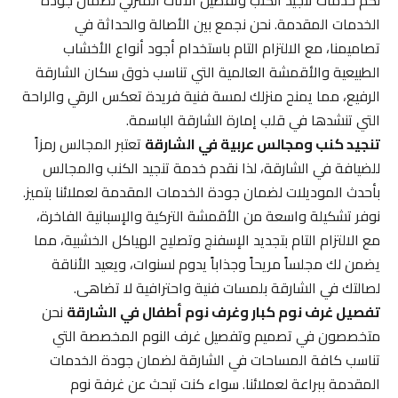
لكم خدمات تنجيد الكنب وتفصيل الأثاث المنزلي لضمان جودة
الخدمات المقدمة. نحن نجمع بين الأصالة والحداثة في
تصاميمنا، مع الالتزام التام باستخدام أجود أنواع الأخشاب
الطبيعية والأقمشة العالمية التي تناسب ذوق سكان الشارقة
الرفيع، مما يمنح منزلك لمسة فنية فريدة تعكس الرقي والراحة
التي تنشدها في قلب إمارة الشارقة الباسمة.
تنجيد كنب ومجالس عربية في الشارقة
تعتبر المجالس رمزاً
للضيافة في الشارقة، لذا نقدم خدمة تنجيد الكنب والمجالس
بأحدث الموديلات لضمان جودة الخدمات المقدمة لعملائنا بتميز.
نوفر تشكيلة واسعة من الأقمشة التركية والإسبانية الفاخرة،
مع الالتزام التام بتجديد الإسفنج وتصليح الهياكل الخشبية، مما
يضمن لك مجلساً مريحاً وجذاباً يدوم لسنوات، ويعيد الأناقة
لصالتك في الشارقة بلمسات فنية واحترافية لا تضاهى.
تفصيل غرف نوم كبار وغرف نوم أطفال في الشارقة
نحن
متخصصون في تصميم وتفصيل غرف النوم المخصصة التي
تناسب كافة المساحات في الشارقة لضمان جودة الخدمات
المقدمة ببراعة لعملائنا. سواء كنت تبحث عن غرفة نوم