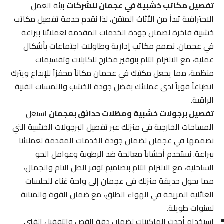
تفصيل مكاتب خشبية في عجمان للشركات
بيئة العمل
الاحترافية تبدأ من الأثاث المتقن، لذا نقدم خدمة تفصيل مكاتب
خشبية فاخرة لضمان جودة الخدمات المقدمة لعملائنا ببراعة
في عجمان. نصمم مكاتب إدارية وطاولات اجتماعات بأشكال
عملية، مع الالتزام التام بتوفير مخارج للكابلات وتقسيمات
منظمة، مما يجعل مكتبك في عجمان مكاناً محفزاً للإبداع ويترك
انطباعاً قوياً لدى عملائك بفضل جودة الخشب واللمسات الفنية
الراقية.
تفصيل برجولات خشبية ومظلات حدائق بعجمان
استغل
المساحات الخارجية في منزلك عبر تفصيل البرجولات الخشبية التي
نصممها في عجمان لضمان جودة الخدمات المقدمة لعملائنا
ببراعة. نستخدم أخشاباً معالجة ضد الرطوبة وعوامل الجو
الساحلية، مع الالتزام التام بتصاميم توفر الظل التام والجمال،
مما يحول حديقة منزلك في عجمان إلى واحة غناء للجلسات
العائلية المريحة في الهواء الطلق، مع ضمان القوة والمتانة
لسنوات طويلة.
استخدام أحدث الماكينات لضمان دقة القص والتقفيل الفني