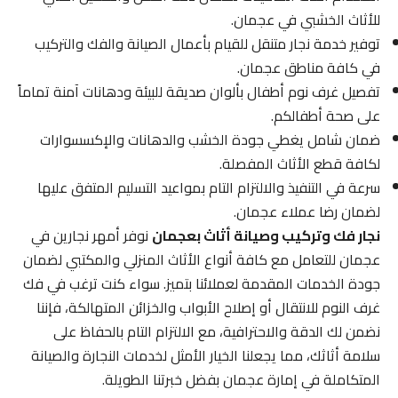
للأثاث الخشبي في عجمان.
توفير خدمة نجار متنقل للقيام بأعمال الصيانة والفك والتركيب
في كافة مناطق عجمان.
تفصيل غرف نوم أطفال بألوان صديقة للبيئة ودهانات آمنة تماماً
على صحة أطفالكم.
ضمان شامل يغطي جودة الخشب والدهانات والإكسسوارات
لكافة قطع الأثاث المفصلة.
سرعة في التنفيذ والالتزام التام بمواعيد التسليم المتفق عليها
لضمان رضا عملاء عجمان.
نجار فك وتركيب وصيانة أثاث بعجمان
نوفر أمهر نجارين في
عجمان للتعامل مع كافة أنواع الأثاث المنزلي والمكتبي لضمان
جودة الخدمات المقدمة لعملائنا بتميز. سواء كنت ترغب في فك
غرف النوم للانتقال أو إصلاح الأبواب والخزائن المتهالكة، فإننا
نضمن لك الدقة والاحترافية، مع الالتزام التام بالحفاظ على
سلامة أثاثك، مما يجعلنا الخيار الأمثل لخدمات النجارة والصيانة
المتكاملة في إمارة عجمان بفضل خبرتنا الطويلة.