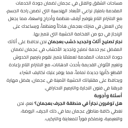
مساحات الشقق والفلل في عجمان لضمان جودة الخدمات
المقدمة بامتياز. نراعي الأبعاد الهندسية التي تضمن راحة الجسم،
مع الالتزام التام بتوفير أرفف منظمة وأدراج واسعة، مما يجعل
ركن العمل في منزلك بعجمان هادئاً ومنظماً، ويساعدك على
الإنجاز في جو من الفخامة الخشبية التي نتميز بها.
نجار تصليح أثاث وتجديد خشب بعجمان
نحن نحافظ على أثاثك
المفضل عبر خدمة تصليح وتجديد الأخشاب في عجمان لضمان
جودة الخدمات المقدمة لعملائنا بتميز. نقوم بترميم الخدوش
وتغيير الألوان القديمة بأحدث الدهانات، مع الالتزام التام بإعادة
القطع كأنها جديدة تماماً، مما يوفر عليك تكاليف الشراء
ويحافظ على مقتنياتك الخشبية الثمينة في عجمان، بفضل مهارة
فريقنا في فنون النجارة والترميم الاحترافي.
أسئلة وأجوبة
هل توفرون نجاراً في منطقة الجرف بعجمان؟
نعم، نحن
نغطي كافة مناطق عجمان بما في ذلك الجرف، الروضة،
والنعيمية، ونصلكم فوراً للمعاينة والتركيب.