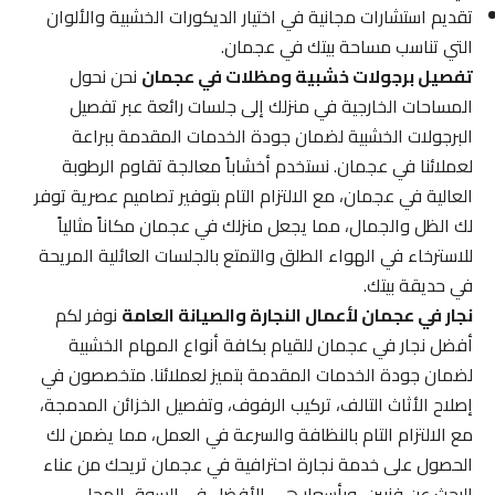
تقديم استشارات مجانية في اختيار الديكورات الخشبية والألوان
التي تناسب مساحة بيتك في عجمان.
تفصيل برجولات خشبية ومظلات في عجمان
نحن نحول
المساحات الخارجية في منزلك إلى جلسات رائعة عبر تفصيل
البرجولات الخشبية لضمان جودة الخدمات المقدمة ببراعة
لعملائنا في عجمان. نستخدم أخشاباً معالجة تقاوم الرطوبة
العالية في عجمان، مع الالتزام التام بتوفير تصاميم عصرية توفر
لك الظل والجمال، مما يجعل منزلك في عجمان مكاناً مثالياً
للاسترخاء في الهواء الطلق والتمتع بالجلسات العائلية المريحة
في حديقة بيتك.
نجار في عجمان لأعمال النجارة والصيانة العامة
نوفر لكم
أفضل نجار في عجمان للقيام بكافة أنواع المهام الخشبية
لضمان جودة الخدمات المقدمة بتميز لعملائنا. متخصصون في
إصلاح الأثاث التالف، تركيب الرفوف، وتفصيل الخزائن المدمجة،
مع الالتزام التام بالنظافة والسرعة في العمل، مما يضمن لك
الحصول على خدمة نجارة احترافية في عجمان تريحك من عناء
البحث عن فنيين، وبأسعار هي الأفضل في السوق المحلي