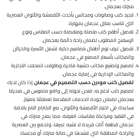
منزلك بعجمان.
تنجيد كنب وصالونات ومجالس بأحدث الأقمشة والألوان العصرية
التي تناسب منازل عجمان بمهارة.
تفصيل أطقم كنب متصلة ومنفصلة حسب المقاس ونوع
الإسفنج المطلوب لضمان راحة دائمة بعجمان.
تفصيل غرف نوم أطفال بتصاميم ذكية تشمل الأسرة والخزائن
والمكاتب بأسعار المصنع في عجمان.
تصميم وتصنيع مكاتب خشبية فاخرة وطاولات للمحلات التجارية
والمكاتب الإدارية في إمارة عجمان.
تفصيل كنب مودرن حسب التصميم في عجمان
إذا كان لديك
تصميم كنب تحلم به، فنحن نحوله إلى واقع ملموس في منجرتنا
بعجمان لضمان جودة الخدمات المقدمة لعملائنا بامتياز.
نساعدك في اختيار الأقمشة والألوان، مع الالتزام التام بالدقة
في التنفيذ ومراعاة مقاسات الغرفة، مما يمنح منزلك في
عجمان قطعة أثاث فريدة لا تشبه غيرها، وتجمع بين العصرية
والراحة المطلقة التي تنشدها في صالة منزلك أو مجلسك