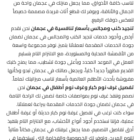
تناسب كافة الأذواق، مما يجعل منزلك في عجمان واحة من
الجمال والأناقة، ويوفر لك قطع أثاث فريدة مصممة خصيصاً
لتعكس ذوقك الرفيع.
تنجيد كنب ومجالس بأسعار تنافسية في عجمان
نحن نقدم
أرخص وأجود خدمات تنجيد الكنب والمجالس في عجمان لضمان
جودة الخدمات المقدمة لعملائنا بتميز. نوفر مجموعة واسعة
من الأقمشة المحلية والمستوردة، مع الالتزام التام بتسليم
العمل في الموعد المحدد وبأعلى جودة تشطيب، مما يمنح كنبك
القديم مظهراً جديداً كلياً، ويجعل صالتك في عجمان تبدو وكأنها
مفروشة بأحدث الأطقم العالمية بأسعار تناسب ميزانيتك تماماً.
تفصيل غرف نوم كبار وغرف نوم أطفال في عجمان
نحن
نصمم وننفذ غرف نوم بمواصفات خاصة تضمن لك الراحة التامة
في عجمان لضمان جودة الخدمات المقدمة ببراعة لعملائنا.
سواء كنت ترغب في تفصيل غرفة نوم كبار حديثة أو غرفة أطفال
عملية، فإننا نستخدم أجود أنواع الأخشاب، مع الالتزام التام بتنفيذ
أدق تفاصيل التصميم، مما يجعل غرفتك في عجمان مكاناً مثالياً
للنوم المريح، وتوفر لك الخصوصية والفخامة التي تستحقها في