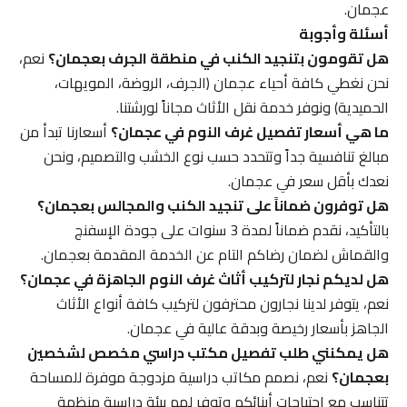
عجمان.
أسئلة وأجوبة
هل تقومون بتنجيد الكنب في منطقة الجرف بعجمان؟
نعم،
نحن نغطي كافة أحياء عجمان (الجرف، الروضة، المويهات،
الحميدية) ونوفر خدمة نقل الأثاث مجاناً لورشتنا.
ما هي أسعار تفصيل غرف النوم في عجمان؟
أسعارنا تبدأ من
مبالغ تنافسية جداً وتتحدد حسب نوع الخشب والتصميم، ونحن
نعدك بأقل سعر في عجمان.
هل توفرون ضماناً على تنجيد الكنب والمجالس بعجمان؟
بالتأكيد، نقدم ضماناً لمدة 3 سنوات على جودة الإسفنج
والقماش لضمان رضاكم التام عن الخدمة المقدمة بعجمان.
هل لديكم نجار لتركيب أثاث غرف النوم الجاهزة في عجمان؟
نعم، يتوفر لدينا نجارون محترفون لتركيب كافة أنواع الأثاث
الجاهز بأسعار رخيصة وبدقة عالية في عجمان.
هل يمكنني طلب تفصيل مكتب دراسي مخصص لشخصين
بعجمان؟
نعم، نصمم مكاتب دراسية مزدوجة موفرة للمساحة
تتناسب مع احتياجات أبنائكم وتوفر لهم بيئة دراسية منظمة