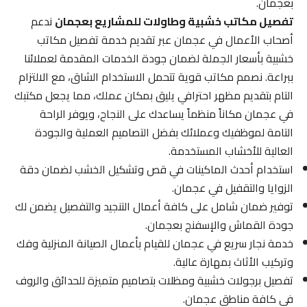
بعجمان.
تفصيل مكاتب خشبية وطاولات للمشاريع بعجمان
ندعم
أصحاب الأعمال في عجمان عبر تقديم خدمة تفصيل مكاتب
خشبية بأسعار الجملة لضمان جودة الخدمات المقدمة لعملائنا
ببراعة. نصمم مكاتب قوية تتحمل الاستخدام الشاق، مع الالتزام
التام بتقديم مظهر احترافي يليق بمكان عملك، مما يجعل مكتبك
في عجمان مكاناً منظماً يساعدك على النجاح، ويوفر الراحة
التامة لموظفيك وعملائك بفضل التصاميم العملية والجودة
العالية للأخشاب المستخدمة.
استخدام أحدث الماكينات في قص وتشكيل الخشب لضمان دقة
الزوايا والتقفيل في عجمان.
توفير ضمان شامل على كافة أعمال التنجيد والتفصيل يضمن لك
جودة القماش والإسفنج بعجمان.
خدمة نجار سريع في عجمان للقيام بأعمال الصيانة المنزلية وفك
وتركيب الأثاث بمهارة عالية.
تفصيل برجولات خشبية ومظلات بتصاميم متميزة للحدائق والروف
في كافة مناطق عجمان.