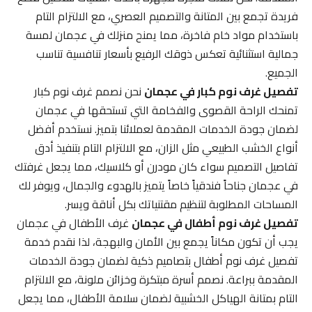
فريدة تجمع بين المتانة والتصميم العصري، مع الالتزام التام
باستخدام مواد خام فاخرة، مما يمنح منزلك في عجمان لمسة
جمالية استثنائية تعكس ذوقك الرفيع بأسعار تنافسية تناسب
الجميع.
تفصيل غرف نوم كبار في عجمان
نحن نصمم غرف نوم كبار
تمنحك الراحة القصوى والفخامة التي تستحقها في عجمان
لضمان جودة الخدمات المقدمة لعملائنا بتميز. نستخدم أفضل
أنواع الخشب الطبيعي مثل الزان، مع الالتزام التام بتنفيذ أدق
تفاصيل التصميم سواء كان مودرن أو كلاسيك، مما يجعل غرفتك
في عجمان جناحاً فندقياً خاصاً يتميز بالهدوء والجمال، ويوفر لك
المساحات المطلوبة لتنظيم مقتنياتك بكل أناقة ويسر.
تفصيل غرف نوم أطفال في عجمان
غرف الأطفال في عجمان
يجب أن تكون مكاناً يجمع بين الأمان والبهجة، لذا نقدم خدمة
تفصيل غرف نوم أطفال بتصاميم ذكية لضمان جودة الخدمات
المقدمة ببراعة. نصمم أسرة مبتكرة وخزائن ملونة، مع الالتزام
التام بمتانة الهياكل الخشبية لضمان سلامة الأطفال، مما يجعل