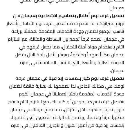
بعجمان.
تفصيل غرف نوم أطفال بتصاميم اقتصادية بعجمان
نحن
نهتم بميزانيتكم، لذا نقدم خدمة تفصيل غرف نوم الأطفال بأسعار
تناسب الجميع لضمان جودة الخدمات المقدمة لعملائنا ببراعة
في عجمان. نصمم غرفاً تجمع بين البساطة والمتانة، مع الالتزام
التام باستخدام مواد آمنة للأطفال، مما يجعل غرفهم في
عجمان مكاناً مبهجاً ومنظماً، ويوفر للأهل راحة البال بفضل
الجودة العالية والأسعار التي لا تقبل المنافسة في إمارة
عجمان.
تفصيل غرف نوم كبار بلمسات إبداعية في عجمان
غرفة
نومك هي مكانك الخاص، لذا نصممها لك بعناية فائقة لضمان
جودة الخدمات المقدمة بامتياز لعملائنا في عجمان. نقوم
بتفصيل غرف نوم كبار مودرن أو كلاسيك، مع الالتزام التام بتوفير
حلول تخزين مبتكرة داخل الخزائن، مما يمنح غرفتك في عجمان
مظهراً مرتباً وفخماً، ويضمن لك الراحة القصوى التي تحتاجها،
بلمسات إبداعية من أمهر الفنيين والنجارين العاملين في إمارة