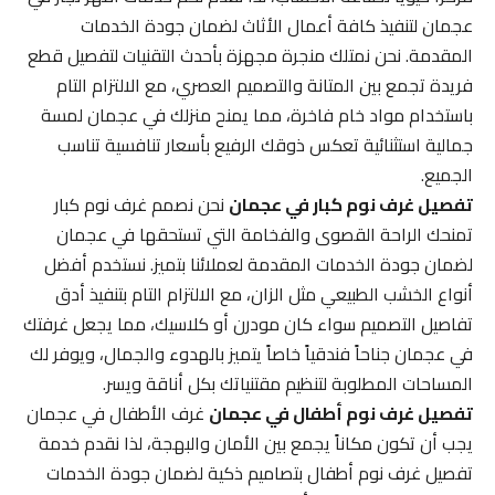
عجمان لتنفيذ كافة أعمال الأثاث لضمان جودة الخدمات
المقدمة. نحن نمتلك منجرة مجهزة بأحدث التقنيات لتفصيل قطع
فريدة تجمع بين المتانة والتصميم العصري، مع الالتزام التام
باستخدام مواد خام فاخرة، مما يمنح منزلك في عجمان لمسة
جمالية استثنائية تعكس ذوقك الرفيع بأسعار تنافسية تناسب
الجميع.
تفصيل غرف نوم كبار في عجمان
نحن نصمم غرف نوم كبار
تمنحك الراحة القصوى والفخامة التي تستحقها في عجمان
لضمان جودة الخدمات المقدمة لعملائنا بتميز. نستخدم أفضل
أنواع الخشب الطبيعي مثل الزان، مع الالتزام التام بتنفيذ أدق
تفاصيل التصميم سواء كان مودرن أو كلاسيك، مما يجعل غرفتك
في عجمان جناحاً فندقياً خاصاً يتميز بالهدوء والجمال، ويوفر لك
المساحات المطلوبة لتنظيم مقتنياتك بكل أناقة ويسر.
تفصيل غرف نوم أطفال في عجمان
غرف الأطفال في عجمان
يجب أن تكون مكاناً يجمع بين الأمان والبهجة، لذا نقدم خدمة
تفصيل غرف نوم أطفال بتصاميم ذكية لضمان جودة الخدمات