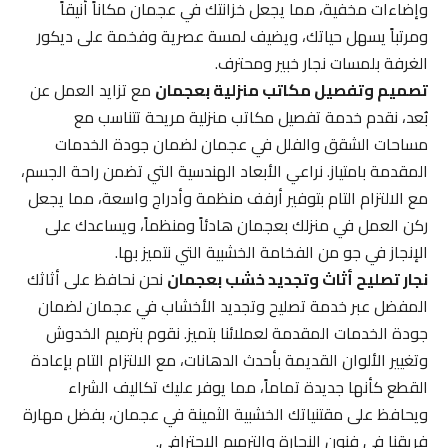
وإضاءات مخفية، مما يجعل خزانتك في عجمان مكاناً أنيقاً
ومرتباً يسهل حياتك، ويضيف لمسة عصرية وفخمة على ديكور
الغرفة بلمسات نجار خبير ومحترف.
تصميم وتفصيل مكاتب منزلية بعجمان
مع تزايد العمل عن
بُعد، نقدم خدمة تفصيل مكاتب منزلية مريحة تتناسب مع
مساحات الشقق والفلل في عجمان لضمان جودة الخدمات
المقدمة بامتياز. نراعي الأبعاد الهندسية التي تضمن راحة الجسم،
مع الالتزام التام بتوفير أرفف منظمة وأدراج واسعة، مما يجعل
ركن العمل في منزلك بعجمان هادئاً ومنظماً، ويساعدك على
الإنجاز في جو من الفخامة الخشبية التي نتميز بها.
نجار تصليح أثاث وتجديد خشب بعجمان
نحن نحافظ على أثاثك
المفضل عبر خدمة تصليح وتجديد الأخشاب في عجمان لضمان
جودة الخدمات المقدمة لعملائنا بتميز. نقوم بترميم الخدوش
وتغيير الألوان القديمة بأحدث الدهانات، مع الالتزام التام بإعادة
القطع كأنها جديدة تماماً، مما يوفر عليك تكاليف الشراء
ويحافظ على مقتنياتك الخشبية الثمينة في عجمان، بفضل مهارة
فريقنا في فنون النجارة والترميم الاحترافي.