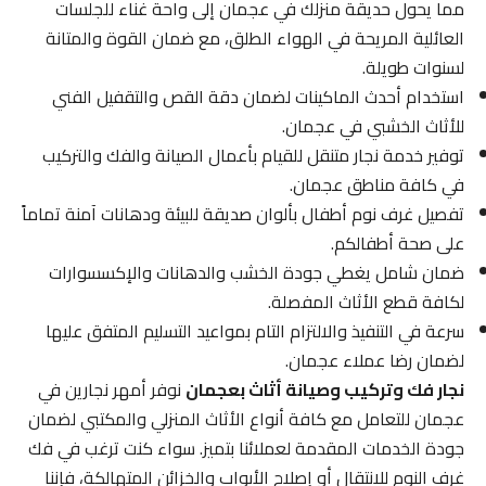
مما يحول حديقة منزلك في عجمان إلى واحة غناء للجلسات
العائلية المريحة في الهواء الطلق، مع ضمان القوة والمتانة
لسنوات طويلة.
استخدام أحدث الماكينات لضمان دقة القص والتقفيل الفني
للأثاث الخشبي في عجمان.
توفير خدمة نجار متنقل للقيام بأعمال الصيانة والفك والتركيب
في كافة مناطق عجمان.
تفصيل غرف نوم أطفال بألوان صديقة للبيئة ودهانات آمنة تماماً
على صحة أطفالكم.
ضمان شامل يغطي جودة الخشب والدهانات والإكسسوارات
لكافة قطع الأثاث المفصلة.
سرعة في التنفيذ والالتزام التام بمواعيد التسليم المتفق عليها
لضمان رضا عملاء عجمان.
نجار فك وتركيب وصيانة أثاث بعجمان
نوفر أمهر نجارين في
عجمان للتعامل مع كافة أنواع الأثاث المنزلي والمكتبي لضمان
جودة الخدمات المقدمة لعملائنا بتميز. سواء كنت ترغب في فك
غرف النوم للانتقال أو إصلاح الأبواب والخزائن المتهالكة، فإننا