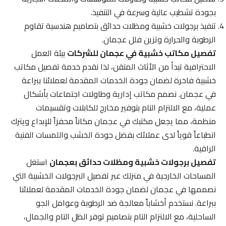
بجودة تشطيب عالية وسرعة في التنفيذ.
تنفيذ برجولات خشبية ومظلات حدائق بتصاميم هندسية تقاوم
الرطوبة والحرارة وتزين فلل عجمان.
تفصيل مكاتب خشبية في عجمان للشركات
بيئة العمل
الاحترافية تبدأ من الأثاث المتقن، لذا نقدم خدمة تفصيل مكاتب
خشبية فاخرة لضمان جودة الخدمات المقدمة لعملائنا ببراعة
في عجمان. نصمم مكاتب إدارية وطاولات اجتماعات بأشكال
عملية، مع الالتزام التام بتوفير مخارج للكابلات وتقسيمات
منظمة، مما يجعل مكتبك في عجمان مكاناً محفزاً للإبداع ويترك
انطباعاً قوياً لدى عملائك بفضل جودة الخشب واللمسات الفنية
الراقية.
تفصيل برجولات خشبية ومظلات حدائق بعجمان
استغل
المساحات الخارجية في منزلك عبر تفصيل البرجولات الخشبية التي
نصممها في عجمان لضمان جودة الخدمات المقدمة لعملائنا
ببراعة. نستخدم أخشاباً معالجة ضد الرطوبة وعوامل الجو
الساحلية، مع الالتزام التام بتصاميم توفر الظل التام والجمال،