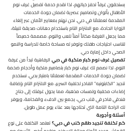
يستحقون غرفاً تحفز خيالهم، لذا نقدم خدمة تفصيل غرف نوم
الأطفال بألوان وتصاميم عصرية لضمان جودة الخدمات
المقدمة لعملائنا في دبي. نحن نهتم بمعايير الأمان عبر إلغاء
الزوايا الحادة، مع الالتزام التام باستخدام دهانات صديقة للبيئة،
مما يجعل الغرفة مكاناً آمناً للعب والنوم، مصممة خصيصاً
لتناسب احتياجات طفلك وتوفر له مساحة خاصة للدراسة والنمو
الصحي داخل إمارة دبي.
تفصيل غرف نوم كبار ملكية في دبي
الرفاهية تبدأ من غرفة
النوم، لذا نصمم لك غرف نوم كبار بتصاميم ملكية وأحجام ضخمة
لضمان جودة الخدمات المقدمة لعملائنا بامتياز بدبي. نستخدم
تنجيد “الكابتونيه” الفاخر لخلفية السرير، مع الالتزام التام بإضافة
إضاءات مخفية ولمسات مذهبة، مما يحول غرفتك إلى جناح
فندقي فاخر في قلب دبي، يجمع بين الدفء والفخامة، ويوفر
لك الراحة التامة التي تحتاجها بعد عناء يوم عمل طويل.
أسئلة وأجوبة
كم تكلفة تنجيد طقم كنب في دبي؟
تعتمد التكلفة على نوع
القماش وعدد الأمتار وحالة الإسفنج، ونقدم أرخص الأسعار مع