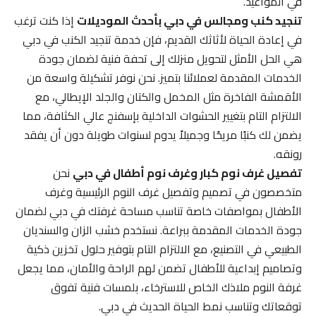
في المواعيد.
تنجيد كنب ومجالس في دبي بأحدث الموديلات
إذا كنت ترغب
في إعادة الحياة لأثاثك القديم، فإن خدمة تنجيد الكنب في دبي
هي الحل الأمثل لتحويل منزلك إلى تحفة فنية لضمان جودة
الخدمات المقدمة لعملائنا بتميز. نحن نوفر تشكيلة واسعة من
الأقمشة الفاخرة مثل المخمل والكتان والجلد الإيطالي، مع
الالتزام التام بتغيير الحشوات الداخلية بإسفنج عالي الكثافة، مما
يضمن لك كنبًا مريحًا وجميلاً يدوم لسنوات طويلة دون أن يفقد
رونقه.
تفصيل غرف نوم كبار وغرف نوم أطفال في دبي
نحن
متخصصون في تصميم وتفصيل غرف النوم الرئيسية وغرف
الأطفال بمواصفات خاصة تناسب مساحة غرفتك في دبي لضمان
جودة الخدمات المقدمة ببراعة. نستخدم خشب الزان والسنديان
الطبيعي في التصنيع، مع الالتزام التام بتوفير حلول تخزين ذكية
وتصاميم إبداعية للأطفال تضمن لهم الراحة والأمان، مما يجعل
غرفة النوم ملاذك الخاص للاسترخاء، بلمسات فنية تفوق
توقعاتك وتناسب نمط الحياة الحديث في دبي.