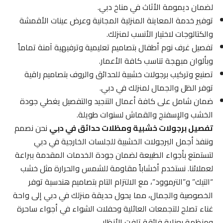
لضمان ديمومة الأثاث في مناخ دبي.
توفير خدمة المعاينة المنزلية المجانية وعرض عينات الأقمشة
والكتالوجات لاختيار الأنسب لمنزلك.
تفصيل غرف نوم أطفال بتصاميم تعليمية وترفيهية آمنة تماماً
وبألوان مبهجة تناسب كافة الأعمار.
تصنيع وتركيب برجولات خشبية للحدائق والروف بتصاميم راقية
توفر الظل والجمال لمنزلك في دبي.
ضمان شامل على كافة أعمال التنجيد والتفصيل يغطي جودة
الخشب والإسفنج والقماش لسنوات طويلة.
تفصيل برجولات خشبية ومظلات حدائق في دبي
نحن نصمم
وننفذ أجمل البرجولات الخشبية للجلسات الخارجية في دبي
لتستمتع بأجواء الطبيعة لضمان جودة الخدمات المقدمة ببراعة
لعملائنا. نستخدم أخشاباً مقاومة للشمس والحرارة مثل خشب
“التيك” و”الترموود”، مع الالتزام التام بتصاميم هندسية توفر
الخصوصية والجمال، مما يحول حديقة منزلك في دبي إلى واحة
غناء تصلح للتجمعات العائلية وحفلات الشواء في أجواء ساحرة
ومنظمة بعناية فائقة تلفت الأنظار.