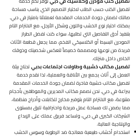
تفصيل كنب مودرن وكلاسيك في دبي
نوفر لكم خدمة
تفصيل الكنب حسب الطلب لاختيار التصميم الذي يناسب مساحة
صالتك لضمان جودة الخدمات المقدمة لعملائنا بامتياز في دبي.
يمكنك اختيار نوع الخشب واللون وشكل الأرجل، مع الالتزام التام
بتنفيذ أدق التفاصيل التي تطلبها، سواء كنت تفضل الطراز
المودرن البسيط أو الكلاسيكي الفخم، مما يجعل قطعة الأثاث
فريدة من نوعها ومصممة خصيصاً لتعكس شخصيتك وذوقك
الخاص داخل منزلك.
تفصيل مكاتب خشبية وطاولات اجتماعات بدبي
تحتاج بيئة
العمل إلى أثاث يجمع بين الأناقة والعملية، لذا نقدم خدمة
تفصيل مكاتب خشبية فاخرة لضمان جودة الخدمات المقدمة
ببراعة في دبي. نحن نصمم مكاتب المديرين والموظفين بأحجام
متنوعة، مع الالتزام التام بتوفير مخارج للكابلات وأدراج منظمة،
مما يضمن لك مساحة عمل مريحة واحترافية تليق بمستوى
الشركات الكبرى في دبي، وتساعد فريق عملك على الإبداع
والإنتاجية العالية.
استخدام أخشاب طبيعية معالجة ضد الرطوبة وسوس الخشب