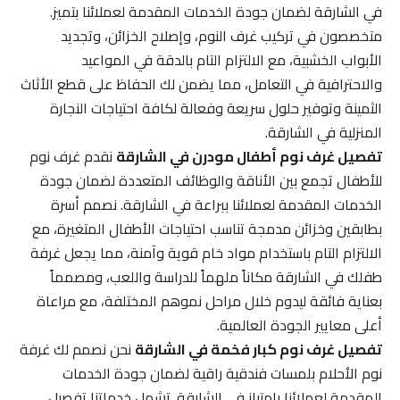
في الشارقة لضمان جودة الخدمات المقدمة لعملائنا بتميز.
متخصصون في تركيب غرف النوم، وإصلاح الخزائن، وتجديد
الأبواب الخشبية، مع الالتزام التام بالدقة في المواعيد
والاحترافية في التعامل، مما يضمن لك الحفاظ على قطع الأثاث
الثمينة وتوفير حلول سريعة وفعالة لكافة احتياجات النجارة
المنزلية في الشارقة.
تفصيل غرف نوم أطفال مودرن في الشارقة
نقدم غرف نوم
للأطفال تجمع بين الأناقة والوظائف المتعددة لضمان جودة
الخدمات المقدمة لعملائنا ببراعة في الشارقة. نصمم أسرة
بطابقين وخزائن مدمجة تناسب احتياجات الأطفال المتغيرة، مع
الالتزام التام باستخدام مواد خام قوية وآمنة، مما يجعل غرفة
طفلك في الشارقة مكاناً ملهماً للدراسة واللعب، ومصمماً
بعناية فائقة ليدوم خلال مراحل نموهم المختلفة، مع مراعاة
أعلى معايير الجودة العالمية.
تفصيل غرف نوم كبار فخمة في الشارقة
نحن نصمم لك غرفة
نوم الأحلام بلمسات فندقية راقية لضمان جودة الخدمات
المقدمة لعملائنا بامتياز في الشارقة. تشمل خدماتنا تفصيل