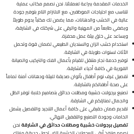
الخدمات المقدمة ببراعة لعملائنا. نحن نصمم مكاتب عملية
تتناسب مع احتياجات الموظفين، مع الالتزام التام بتوفير جودة
عالية في الخشب والدهانات، مما يضمن لك مكتباً يدوم طويلاً
ويضفي طابعاً من المهنية والرقي على شركتك في الشارقة،
ويساعد على خلق بيئة عمل محفزة.
استخدام خشب الزان والسنديان الطبيعي لضمان قوة وتحمل
الأثاث لسنوات طويلة في الشارقة.
توفير خدمة نجار متنقل للقيام بأعمال الفك والتركيب والصيانة
الفورية في كافة أحياء الشارقة.
تفصيل غرف نوم أطفال بألوان صديقة للبيئة ودهانات آمنة تماماً
على صحة أطفالكم بالشارقة.
تصنيع برجولات خشبية ومظلات حدائق بتصاميم خلابة توفر الظل
والجمال لمنازلكم في الشارقة.
تقديم ضمان حقيقي على كافة أعمال التنجيد والتفصيل يشمل
الخامات وجودة التصنيع والتقفيل النهائي.
تفصيل برجولات خشبية ومظلات حدائق في الشارقة
نحن
نصمم وننفذ أرقى البرجولات الخشبية التي تحول حديقة منزلك