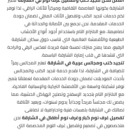
أفضل محل تنجيد كنب وتفصيل غرف نوم في الشارقة
تتميز
الشارقة بكونها العاصمة الثقافية ومركزاً للأثاث الراقي، لذا نوفر
لكم خدمات تنجيد الكنب وتفصيل الأثاث المنزلي لضمان جودة
الخدمات المقدمة. نحن نجمع بين الأصالة والحداثة في
تصاميمنا، مع الالتزام التام باستخدام أجود أنواع الأخشاب
الطبيعية والأقمشة العالمية التي تناسب ذوق سكان الشارقة
الرفيع، مما يمنح منزلك لمسة فنية فريدة تعكس الرقي والراحة
التي تنشدها في قلب إمارة الشارقة الباسمة.
تنجيد كنب ومجالس عربية في الشارقة
تعتبر المجالس رمزاً
للضيافة في الشارقة، لذا نقدم خدمة تنجيد الكنب والمجالس
بأحدث الموديلات لضمان جودة الخدمات المقدمة لعملائنا بتميز.
نوفر تشكيلة واسعة من الأقمشة التركية والإسبانية الفاخرة،
مع الالتزام التام بتجديد الإسفنج وتصليح الهياكل الخشبية، مما
يضمن لك مجلساً مريحاً وجذاباً يدوم لسنوات، ويعيد الأناقة
لصالتك في الشارقة بلمسات فنية واحترافية لا تضاهى.
تفصيل غرف نوم كبار وغرف نوم أطفال في الشارقة
نحن
متخصصون في تصميم وتفصيل غرف النوم المخصصة التي