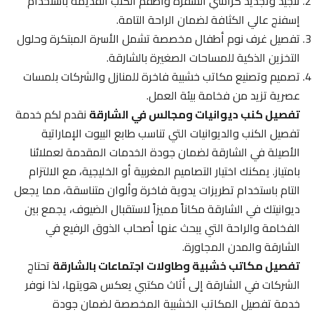
تنجيد وتجديد كراسي السفرة وأطقم الكنب القديمة باستخدام
إسفنج عالي الكثافة لضمان الراحة التامة.
تفصيل غرف نوم أطفال مخصصة تشمل الأسرة المبتكرة وحلول
التخزين الذكية للمساحات الصغيرة بالشارقة.
تصميم وتصنيع مكاتب خشبية فاخرة للمنازل والشركات بلمسات
عصرية تزيد من فخامة بيئة العمل.
تفصيل كنب ديوانيات ومجالس في الشارقة
نقدم لكم خدمة
تفصيل الكنب والديوانيات التي تناسب طابع البيوت الإماراتية
الأصيلة في الشارقة لضمان جودة الخدمات المقدمة لعملائنا
بامتياز. يمكنك اختيار التصاميم المغربية أو الخليجية، مع الالتزام
التام باستخدام تطريزات يدوية فاخرة وألوان متناسقة، مما يجعل
ديوانيتك في الشارقة مكاناً مميزاً لاستقبال الضيوف، يجمع بين
الفخامة والراحة التي يبحث عنها أصحاب الذوق الرفيع في
الشارقة والمدن المجاورة.
تفصيل مكاتب خشبية وطاولات اجتماعات بالشارقة
تحتاج
الشركات في الشارقة إلى أثاث مكتبي يعكس هويتها، لذا نوفر
خدمة تفصيل المكاتب الخشبية المخصصة لضمان جودة