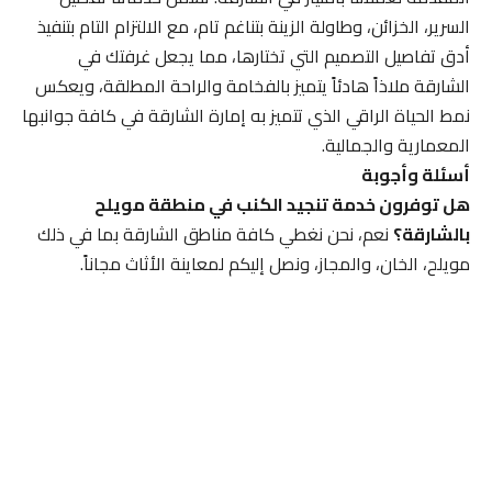
السرير، الخزائن، وطاولة الزينة بتناغم تام، مع الالتزام التام بتنفيذ
أدق تفاصيل التصميم التي تختارها، مما يجعل غرفتك في
الشارقة ملاذاً هادئاً يتميز بالفخامة والراحة المطلقة، ويعكس
نمط الحياة الراقي الذي تتميز به إمارة الشارقة في كافة جوانبها
المعمارية والجمالية.
أسئلة وأجوبة
هل توفرون خدمة تنجيد الكنب في منطقة مويلح
بالشارقة؟
نعم، نحن نغطي كافة مناطق الشارقة بما في ذلك
مويلح، الخان، والمجاز، ونصل إليكم لمعاينة الأثاث مجاناً.