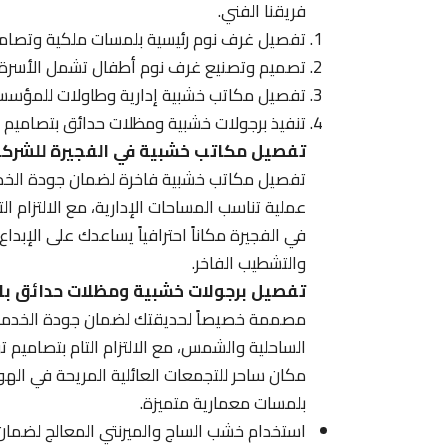
فريقنا الفني.
تفصيل غرف نوم رئيسية بلمسات ملكية وتصامي
تصميم وتصنيع غرف نوم أطفال تشمل الأسرة الم
تفصيل مكاتب خشبية إدارية وطاولات للمؤسسات
تنفيذ برجولات خشبية ومظلات حدائق بتصاميم را
تفصيل مكاتب خشبية في الفجيرة للشرك
تفصيل مكاتب خشبية فاخرة لضمان جودة الخدما
عملية تناسب المساحات الإدارية، مع الالتزام 
في الفجيرة مكاناً احترافياً يساعدك على الإبداع و
والتشطيب الفاخر.
تفصيل برجولات خشبية ومظلات حدائق با
مصممة خصيصاً لحديقتك لضمان جودة الخدمات ال
الساحلية والشمس، مع الالتزام التام بتصاميم ت
مكان ساحر للتجمعات العائلية المريحة في اله
بلمسات معمارية متميزة.
استخدام خشب الساج والميرنتي المعالج لضمان تح