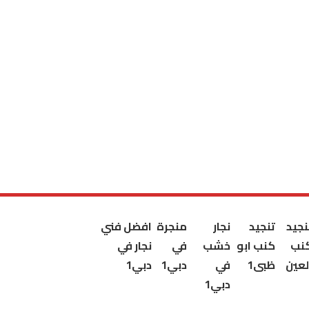
نجيد
تنجيد
نجار
منجرة
افضل فني
نب
كنب ابو
خشب
في
نجار في
لعين
ظبى1
في
دبي1
دبي1
دبي1