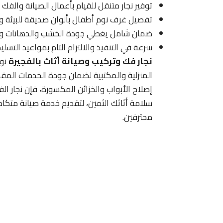
توفير نجار متنقل للقيام بأعمال الصيانة والف
تفصيل غرف نوم أطفال بألوان صديقة للبيئة ود
ضمان شامل يغطي جودة الخشب والدهانات والإ
سرعة في التنفيذ والالتزام التام بمواعيد التس
نجار فك وتركيب وصيانة أثاث بالفجيرة
نوف
المنزلية والمكتبية لضمان جودة الخدمات المقدم
إصلاح الأبواب والخزائن المكسورة، فإن نجار الف
سلامة أثاثك الثمين، لتقديم خدمة صيانة متكام
محترفين.