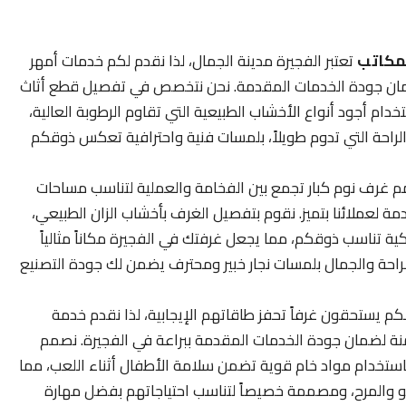
لمكاتب
تعتبر الفجيرة مدينة الجمال، لذا نقدم لكم خدمات أمهر
 لضمان جودة الخدمات المقدمة. نحن نتخصص في تفصيل قطع أثاث
ستخدام أجود أنواع الأخشاب الطبيعية التي تقاوم الرطوبة العالية،
لراحة التي تدوم طويلاً، بلمسات فنية واحترافية تعكس ذوقكم
 غرف نوم كبار تجمع بين الفخامة والعملية لتناسب مساحات
 لعملائنا بتميز. نقوم بتفصيل الغرف بأخشاب الزان الطبيعي،
كية تناسب ذوقكم، مما يجعل غرفتك في الفجيرة مكاناً مثالياً
لراحة والجمال بلمسات نجار خبير ومحترف يضمن لك جودة التصنيع
م يستحقون غرفاً تحفز طاقاتهم الإيجابية، لذا نقدم خدمة
ة لضمان جودة الخدمات المقدمة ببراعة في الفجيرة. نصمم
ام باستخدام مواد خام قوية تضمن سلامة الأطفال أثناء اللعب، مما
مو والمرح، ومصممة خصيصاً لتناسب احتياجاتهم بفضل مهارة