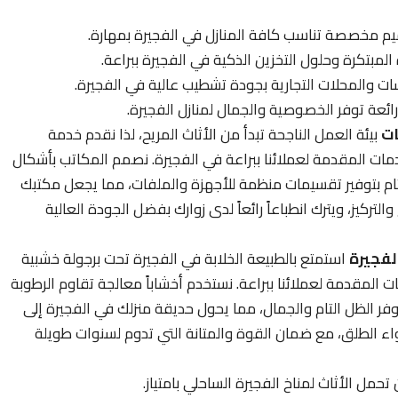
م مخصصة تناسب كافة المنازل في الفجيرة بمهارة.
بتكرة وحلول التخزين الذكية في الفجيرة ببراعة.
 والمحلات التجارية بجودة تشطيب عالية في الفجيرة.
ئعة توفر الخصوصية والجمال لمنازل الفجيرة.
ات
بيئة العمل الناجحة تبدأ من الأثاث المريح، لذا نقدم خدمة
ت المقدمة لعملائنا ببراعة في الفجيرة. نصمم المكاتب بأشكال
التام بتوفير تقسيمات منظمة للأجهزة والملفات، مما يجعل مكتبك
التركيز، ويترك انطباعاً رائعاً لدى زوارك بفضل الجودة العالية
لفجيرة
استمتع بالطبيعة الخلابة في الفجيرة تحت برجولة خشبية
مقدمة لعملائنا ببراعة. نستخدم أخشاباً معالجة تقاوم الرطوبة
وفر الظل التام والجمال، مما يحول حديقة منزلك في الفجيرة إلى
واء الطلق، مع ضمان القوة والمتانة التي تدوم لسنوات طويلة
مل الأثاث لمناخ الفجيرة الساحلي بامتياز.