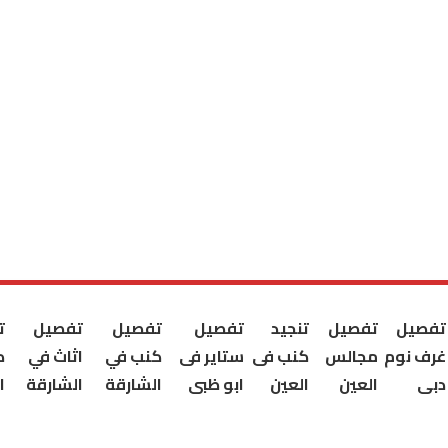
تفصيل
تفصيل
تنجيد
تفصيل
تفصيل
تفصيل
ت
غرف نوم
مجالس
كنب فى
ستاير فى
كنب في
اثاث في
ك
دبى
العين
العين
ابو ظبى
الشارقة
الشارقة
ا