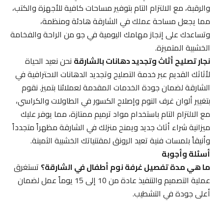
والرقبة، مع الالتزام التام بتوفير مساحات كافية للأجهزة والكتب،
مما يجعل مساحة عملك في الشارقة هادئة ومنظمة،
وتساعدك على إنجاز مهامك اليومية في جو من الراحة والفخامة
الخشبية المتميزة.
نجار تصليح أثاث وتجديد دهانات بالشارقة
نحن نعيد الحياة
لأثاثك القديم عبر خدمة التصليح وتجديد الدهانات الاحترافية في
الشارقة لضمان جودة الخدمات المقدمة لعملائنا بتميز. نقوم
بتغيير ألوان غرف النوم وإصلاح الكسور في الطاولات والكراسي،
مع الالتزام التام باستخدام مواد ترميم ممتازة، مما يوفر عليك
ميزانية شراء أثاث جديد ويمنح منزلك في الشارقة مظهراً متجدداً
وأنيقاً بلمسات فنية تعيد الرونق لمقتنياتك الخشبية الثمينة.
أسئلة وأجوبة
ما هي مدة تفصيل غرفة نوم أطفال في الشارقة؟
تستغرق
عملية التصميم والتنفيذ عادة من 10 إلى 15 يوماً عمل لضمان
أعلى جودة في التشطيب.