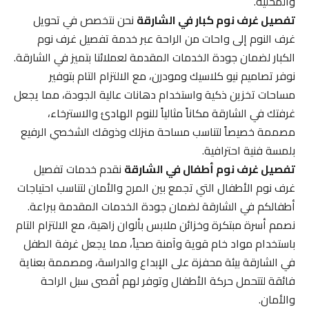
والمحلية.
تفصيل غرف نوم كبار في الشارقة
نحن نتخصص في تحويل
غرف النوم إلى واحات من الراحة عبر خدمة تفصيل غرف نوم
الكبار لضمان جودة الخدمات المقدمة لعملائنا بتميز في الشارقة.
نوفر تصاميم نيو كلاسيك ومودرن، مع الالتزام التام بتوفير
مساحات تخزين ذكية واستخدام دهانات عالية الجودة، مما يجعل
غرفتك في الشارقة مكاناً مثالياً للنوم الهادئ والاسترخاء،
مصممة خصيصاً لتناسب مساحة منزلك وذوقك الشخصي الرفيع
بلمسة فنية احترافية.
تفصيل غرف نوم أطفال في الشارقة
نقدم خدمات تفصيل
غرف نوم الأطفال التي تجمع بين المرح والأمان لتناسب احتياجات
أطفالكم في الشارقة لضمان جودة الخدمات المقدمة ببراعة.
نصمم أسرة مبتكرة وخزائن ملابس بألوان زاهية، مع الالتزام التام
باستخدام مواد خام قوية وآمنة صحياً، مما يجعل غرفة الطفل
في الشارقة بيئة محفزة على الإبداع والدراسة، ومصممة بعناية
فائقة لتتحمل حركة الأطفال وتوفر لهم أقصى سبل الراحة
والأمان.