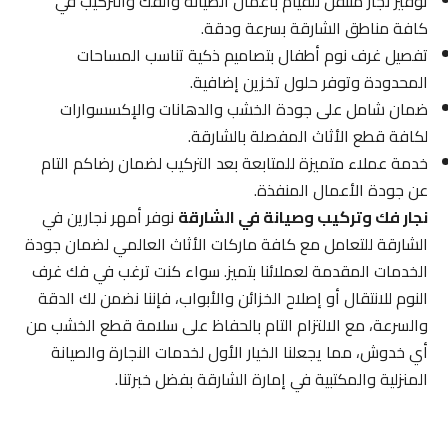
توفير نجار متنقل للقيام بأعمال الصيانة والفك والتركيب في
كافة مناطق الشارقة بسرعة ودقة.
تفصيل غرف نوم أطفال بتصاميم ذكية تناسب المساحات
المحدودة وتوفر حلول تخزين إضافية.
ضمان شامل على جودة الخشب والدهانات والإكسسوارات
لكافة قطع الأثاث المفصلة بالشارقة.
خدمة عملاء متميزة للمتابعة بعد التركيب لضمان رضاكم التام
عن جودة الأعمال المنفذة.
نجار فك وتركيب وصيانة في الشارقة
نوفر أمهر نجارين في
الشارقة للتعامل مع كافة ماركات الأثاث العالمي لضمان جودة
الخدمات المقدمة لعملائنا بتميز. سواء كنت ترغب في فك غرف
النوم للانتقال أو إصلاح الخزائن والأبواب، فإننا نضمن لك الدقة
والسرعة، مع الالتزام التام بالحفاظ على سلامة قطع الخشب من
أي خدوش، مما يجعلنا الخيار الأول لخدمات النجارة والصيانة
المنزلية والمكتبية في إمارة الشارقة بفضل خبرتنا.