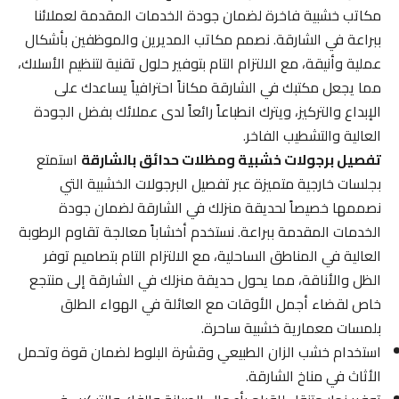
مكاتب خشبية فاخرة لضمان جودة الخدمات المقدمة لعملائنا
ببراعة في الشارقة. نصمم مكاتب المديرين والموظفين بأشكال
عملية وأنيقة، مع الالتزام التام بتوفير حلول تقنية لتنظيم الأسلاك،
مما يجعل مكتبك في الشارقة مكاناً احترافياً يساعدك على
الإبداع والتركيز، ويترك انطباعاً رائعاً لدى عملائك بفضل الجودة
العالية والتشطيب الفاخر.
تفصيل برجولات خشبية ومظلات حدائق بالشارقة
استمتع
بجلسات خارجية متميزة عبر تفصيل البرجولات الخشبية التي
نصممها خصيصاً لحديقة منزلك في الشارقة لضمان جودة
الخدمات المقدمة ببراعة. نستخدم أخشاباً معالجة تقاوم الرطوبة
العالية في المناطق الساحلية، مع الالتزام التام بتصاميم توفر
الظل والأناقة، مما يحول حديقة منزلك في الشارقة إلى منتجع
خاص لقضاء أجمل الأوقات مع العائلة في الهواء الطلق
بلمسات معمارية خشبية ساحرة.
استخدام خشب الزان الطبيعي وقشرة البلوط لضمان قوة وتحمل
الأثاث في مناخ الشارقة.