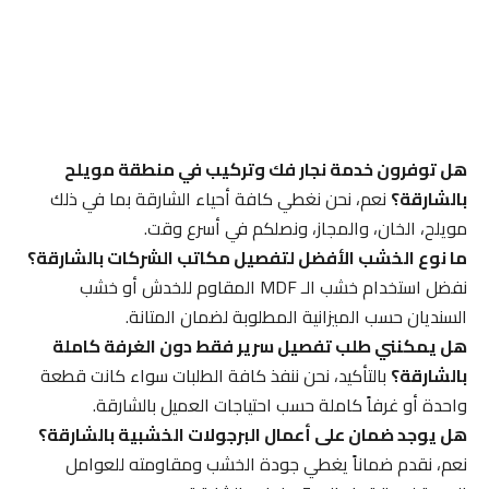
هل توفرون خدمة نجار فك وتركيب في منطقة مويلح
بالشارقة؟
نعم، نحن نغطي كافة أحياء الشارقة بما في ذلك
مويلح، الخان، والمجاز، ونصلكم في أسرع وقت.
ما نوع الخشب الأفضل لتفصيل مكاتب الشركات بالشارقة؟
نفضل استخدام خشب الـ MDF المقاوم للخدش أو خشب
السنديان حسب الميزانية المطلوبة لضمان المتانة.
هل يمكنني طلب تفصيل سرير فقط دون الغرفة كاملة
بالشارقة؟
بالتأكيد، نحن ننفذ كافة الطلبات سواء كانت قطعة
واحدة أو غرفاً كاملة حسب احتياجات العميل بالشارقة.
هل يوجد ضمان على أعمال البرجولات الخشبية بالشارقة؟
نعم، نقدم ضماناً يغطي جودة الخشب ومقاومته للعوامل