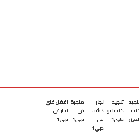
نجيد
تنجيد
نجار
منجرة
افضل فني
نب
كنب ابو
خشب
في
نجار في
لعين
ظبى1
في
دبي1
دبي1
دبي1