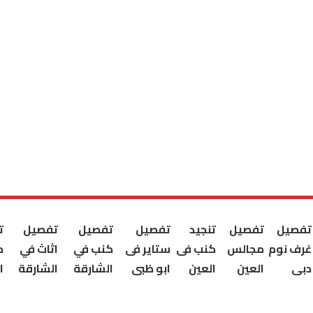
تفصيل
تفصيل
تنجيد
تفصيل
تفصيل
تفصيل
ت
غرف نوم
مجالس
كنب فى
ستاير فى
كنب في
اثاث في
ك
دبى
العين
العين
ابو ظبى
الشارقة
الشارقة
ا