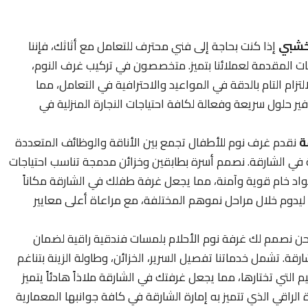
لخشبي
إذا كنت بحاجة إلى فني محترف للتعامل مع أثاثك، فإننا
ات المقدمة لعملائنا بتميز. متخصصون في تركيب غرف النوم،
لتزام التام بالدقة في المواعيد والاحترافية في التعامل، مما
ر حلول سريعة وفعالة لكافة احتياجات النجارة المنزلية في
ة
نقدم غرف نوم للأطفال تجمع بين الأناقة والوظائف المتعددة
 في الشارقة. نصمم أسرة بطابقين وخزائن مدمجة تناسب احتياجات
 مواد خام قوية وآمنة، مما يجعل غرفة طفلك في الشارقة مكاناً
 ليدوم خلال مراحل نموهم المختلفة، مع مراعاة أعلى معايير
ن نصمم لك غرفة نوم الأحلام بلمسات فندقية راقية لضمان
رقة. تشمل خدماتنا تفصيل السرير، الخزائن، وطاولة الزينة بتناغم
يم التي تختارها، مما يجعل غرفتك في الشارقة ملاذاً هادئاً يتميز
لراقي الذي تتميز به إمارة الشارقة في كافة جوانبها المعمارية