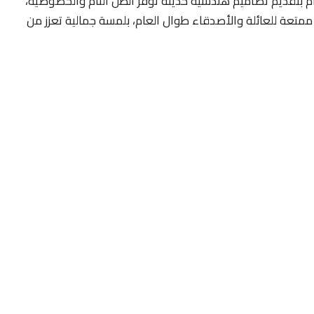
تام بتقديم تصاميم هندسية حديثة توفر الظل التام والخصوصية،
ممتعة للعائلة والأصدقاء طوال العام، بلمسة جمالية تعزز من