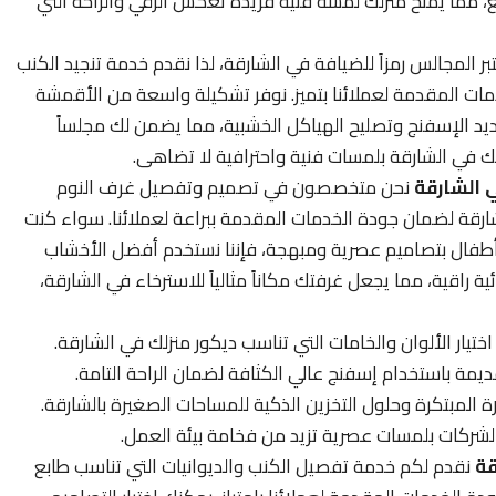
، مما يمنح منزلك لمسة فنية فريدة تعكس الرقي والراحة التي
ر المجالس رمزاً للضيافة في الشارقة، لذا نقدم خدمة تنجيد الكنب
ات المقدمة لعملائنا بتميز. نوفر تشكيلة واسعة من الأقمشة
 بتجديد الإسفنج وتصليح الهياكل الخشبية، مما يضمن لك مجلساً
التك في الشارقة بلمسات فنية واحترافية لا تضاهى.
 الشارقة
نحن متخصصون في تصميم وتفصيل غرف النوم
قة لضمان جودة الخدمات المقدمة ببراعة لعملائنا. سواء كنت
طفال بتصاميم عصرية ومبهجة، فإننا نستخدم أفضل الأخشاب
ية راقية، مما يجعل غرفتك مكاناً مثالياً للاسترخاء في الشارقة،
ر الألوان والخامات التي تناسب ديكور منزلك في الشارقة.
يمة باستخدام إسفنج عالي الكثافة لضمان الراحة التامة.
بتكرة وحلول التخزين الذكية للمساحات الصغيرة بالشارقة.
لشركات بلمسات عصرية تزيد من فخامة بيئة العمل.
قة
نقدم لكم خدمة تفصيل الكنب والديوانيات التي تناسب طابع