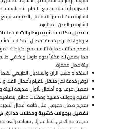
البيوت الإماراتية الأصيلة في الشارقة لضمان جو
المغربية أو الخليجية، مع الالتزام التام باستخ
الشارقة مكاناً مميزاً لاستقبال الضيوف، يجمع 
الشارقة والمدن المجاورة.
تفصيل مكاتب خشبية وطاولات اجتماعات 
هويتها، لذا نوفر خدمة تفصيل المكاتب الخشبي
نصمم مكاتب عملية تتناسب مع احتياجات الموظفي
مما يضمن لك مكتباً يدوم طويلاً ويضفي طابع
بيئة عمل محفزة.
استخدام خشب الزان والسنديان الطبيعي لضمان
توفير خدمة نجار متنقل للقيام بأعمال الفك وال
تفصيل غرف نوم أطفال بألوان صديقة للبيئة ود
تصنيع برجولات خشبية ومظلات حدائق بتصاميم خ
تقديم ضمان حقيقي على كافة أعمال التنجيد و
تفصيل برجولات خشبية ومظلات حدائق في
حديقة منزلك في الشارقة إلى مساحة رائعة لضما