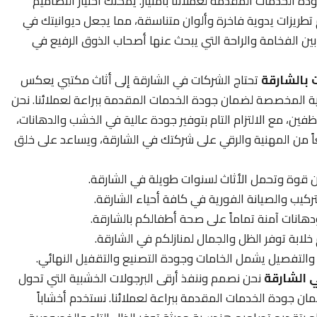
دة الخدمات المقدمة لعملائنا بامتياز. يمكنك اختيار التصاميم
دام تطريزات يدوية فاخرة وألوان متناسقة، مما يجعل ديوانيتك في
بين الفخامة والراحة التي يبحث عنها أصحاب الذوق الرفيع في
بالشارقة
تحتاج الشركات في الشارقة إلى أثاث مكتبي يعكس
ة المخصصة لضمان جودة الخدمات المقدمة ببراعة لعملائنا. نحن
ن، مع الالتزام التام بتوفير جودة عالية في الخشب والدهانات،
اً من المهنية والرقي على شركتك في الشارقة، ويساعد على خلق
 قوة وتحمل الأثاث لسنوات طويلة في الشارقة.
تركيب والصيانة الفورية في كافة أحياء الشارقة.
هانات آمنة تماماً على صحة أطفالكم بالشارقة.
لابة توفر الظل والجمال لمنازلكم في الشارقة.
التفصيل يشمل الخامات وجودة التصنيع والتقفيل النهائي.
 الشارقة
نحن نصمم وننفذ أرقى البرجولات الخشبية التي تحول
ن جودة الخدمات المقدمة ببراعة لعملائنا. نستخدم أخشاباً