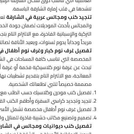
العالمية التي تناسب ذوق سكان الشارقة الرفيع
تنشدها في قلب إمارة الشارقة الباسمة.
تنجيد كنب ومجالس عربية في الشارقة
تعتب
والمجالس بأحدث الموديلات لضمان جودة الخدم
التركية والإسبانية الفاخرة، مع الالتزام التام
مريحاً وجذاباً يدوم لسنوات، ويعيد الأناقة لص
تفصيل غرف نوم كبار وغرف نوم أطفال في
المخصصة التي تناسب كافة المساحات في الشار
تبحث عن غرفة نوم كلاسيكية فخمة أو غرفة أ
المعالجة، مع الالتزام التام بتقديم تشطيبات نهائ
مصممة خصيصاً لتلبي تطلعاتك الشخصية.
تفصيل كنب مودرن وكلاسيك حسب الطلب مع اختيا
تنجيد وتجديد كراسي السفرة وأطقم الكنب القد
تفصيل غرف نوم أطفال مخصصة تشمل الأسرة الم
تصميم وتصنيع مكاتب خشبية فاخرة للمنازل وا
تفصيل كنب ديوانيات ومجالس في الشار