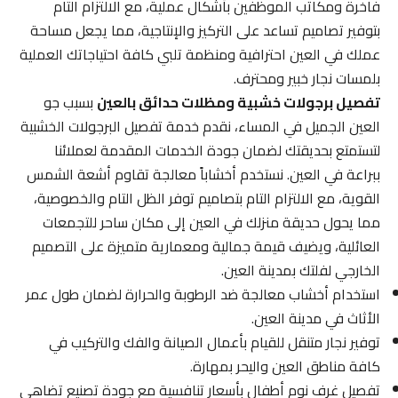
فاخرة ومكاتب الموظفين بأشكال عملية، مع الالتزام التام
بتوفير تصاميم تساعد على التركيز والإنتاجية، مما يجعل مساحة
عملك في العين احترافية ومنظمة تلبي كافة احتياجاتك العملية
بلمسات نجار خبير ومحترف.
تفصيل برجولات خشبية ومظلات حدائق بالعين
بسبب جو
العين الجميل في المساء، نقدم خدمة تفصيل البرجولات الخشبية
لتستمتع بحديقتك لضمان جودة الخدمات المقدمة لعملائنا
ببراعة في العين. نستخدم أخشاباً معالجة تقاوم أشعة الشمس
القوية، مع الالتزام التام بتصاميم توفر الظل التام والخصوصية،
مما يحول حديقة منزلك في العين إلى مكان ساحر للتجمعات
العائلية، ويضيف قيمة جمالية ومعمارية متميزة على التصميم
الخارجي لفلتك بمدينة العين.
استخدام أخشاب معالجة ضد الرطوبة والحرارة لضمان طول عمر
الأثاث في مدينة العين.
توفير نجار متنقل للقيام بأعمال الصيانة والفك والتركيب في
كافة مناطق العين واليحر بمهارة.
تفصيل غرف نوم أطفال بأسعار تنافسية مع جودة تصنيع تضاهي