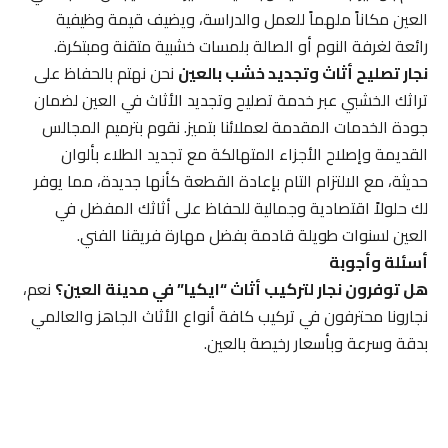
العين مكاناً ملهماً للعمل والدراسة، ويضيف قيمة وظيفية
رائعة لغرفة النوم أو الصالة بلمسات خشبية متقنة ومبتكرة.
نجار تصليح أثاث وتجديد خشب بالعين
نحن نهتم بالحفاظ على
تراثك الخشبي عبر خدمة تصليح وتجديد الأثاث في العين لضمان
جودة الخدمات المقدمة لعملائنا بتميز. نقوم بترميم المجالس
القديمة وإصلاح الأجزاء المتهالكة مع تجديد الطلاء بألوان
حديثة، مع الالتزام التام بإعادة القطعة كأنها جديدة، مما يوفر
لك حلولاً اقتصادية وجمالية للحفاظ على أثاثك المفضل في
العين لسنوات طويلة قادمة بفضل مهارة فريقنا الفني.
أسئلة وأجوبة
هل توفرون نجار لتركيب أثاث “ايكيا” في مدينة العين؟
نعم،
نجارونا محترفون في تركيب كافة أنواع الأثاث الجاهز والعالمي
بدقة وسرعة وبأسعار رخيصة بالعين.