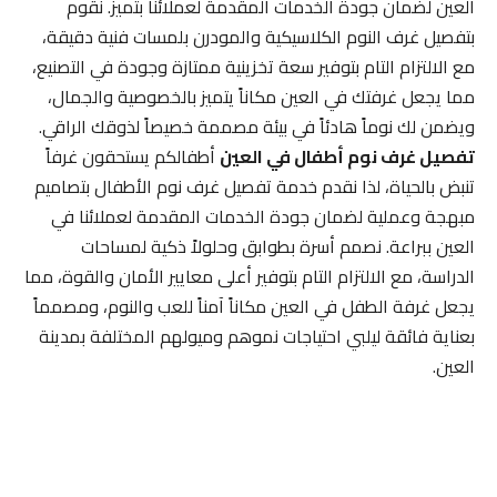
العين لضمان جودة الخدمات المقدمة لعملائنا بتميز. نقوم
بتفصيل غرف النوم الكلاسيكية والمودرن بلمسات فنية دقيقة،
مع الالتزام التام بتوفير سعة تخزينية ممتازة وجودة في التصنيع،
مما يجعل غرفتك في العين مكاناً يتميز بالخصوصية والجمال،
ويضمن لك نوماً هادئاً في بيئة مصممة خصيصاً لذوقك الراقي.
تفصيل غرف نوم أطفال في العين
أطفالكم يستحقون غرفاً
تنبض بالحياة، لذا نقدم خدمة تفصيل غرف نوم الأطفال بتصاميم
مبهجة وعملية لضمان جودة الخدمات المقدمة لعملائنا في
العين ببراعة. نصمم أسرة بطوابق وحلولاً ذكية لمساحات
الدراسة، مع الالتزام التام بتوفير أعلى معايير الأمان والقوة، مما
يجعل غرفة الطفل في العين مكاناً آمناً للعب والنوم، ومصمماً
بعناية فائقة ليلبي احتياجات نموهم وميولهم المختلفة بمدينة
العين.