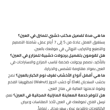
ما هي مدة تفصيل مكتب خشبي للمنزل في العين؟
يستغرق العمل عادة من 5 إلى 7 أيام عمل، شاملة التصميم
والتصنيع والتركيب النهائي في موقعك بالعين.
هل تقومون بتفصيل برجولات خشبية للمزارع في العين؟
بالتأكيد، نصمم برجولات ضخمة تناسب المزارع والاستراحات في
العين بمواد مقاومة للشمس والحرارة.
ما هي أفضل أنواع الأخشاب لغرف نوم الكبار بالعين؟
نصح
بخشب السنديان (Oak) أو خشب الجوز (Walnut) لمظهرها الفخم
وقوة تحملها العالية في مناخ العين.
هل تتوفر خدمة المعاينة المنزلية المجانية في العين؟
نعم،
نرسل الفني لموقعك في العين لأخذ المقاسات وعرض
الكتالوجات وتقديم عرض سعر مجاني تماماً.