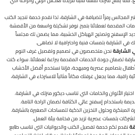
، مما يمنح منزلك لمسة فنية فريدة تعكس الرقي والراحة التي
ر المجالس رمزاً للضيافة في الشارقة، لذا نقدم خدمة تنجيد الكنب
ات المقدمة لعملائنا بتميز. نوفر تشكيلة واسعة من الأقمشة
 بتجديد الإسفنج وتصليح الهياكل الخشبية، مما يضمن لك مجلساً
التك في الشارقة بلمسات فنية واحترافية لا تضاهى.
 الشارقة
نحن متخصصون في تصميم وتفصيل غرف النوم
قة لضمان جودة الخدمات المقدمة ببراعة لعملائنا. سواء كنت
طفال بتصاميم عصرية ومبهجة، فإننا نستخدم أفضل الأخشاب
ية راقية، مما يجعل غرفتك مكاناً مثالياً للاسترخاء في الشارقة،
ر الألوان والخامات التي تناسب ديكور منزلك في الشارقة.
يمة باستخدام إسفنج عالي الكثافة لضمان الراحة التامة.
بتكرة وحلول التخزين الذكية للمساحات الصغيرة بالشارقة.
لشركات بلمسات عصرية تزيد من فخامة بيئة العمل.
قة
نقدم لكم خدمة تفصيل الكنب والديوانيات التي تناسب طابع