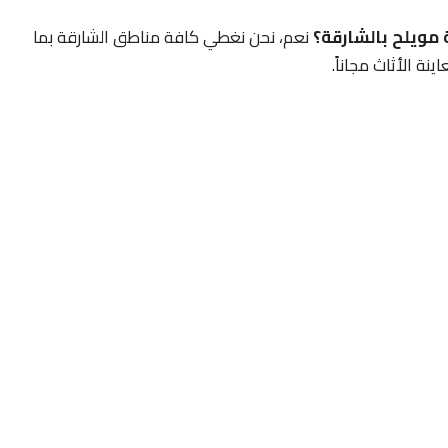
مويلح بالشارقة؟
نعم، نحن نغطي كافة مناطق الشارقة بما
نة الأثاث مجاناً.