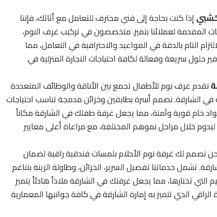
لخشبي
إذا كنت بحاجة إلى فني محترف للتعامل مع أثاثك، فإننا
ات المقدمة لعملائنا بتميز. متخصصون في تركيب غرف النوم،
لتزام التام بالدقة في المواعيد والاحترافية في التعامل، مما
ر حلول سريعة وفعالة لكافة احتياجات النجارة المنزلية في
ة
نقدم غرف نوم للأطفال تجمع بين الأناقة والوظائف المتعددة
 في الشارقة. نصمم أسرة بطابقين وخزائن مدمجة تناسب احتياجات
 مواد خام قوية وآمنة، مما يجعل غرفة طفلك في الشارقة مكاناً
 ليدوم خلال مراحل نموهم المختلفة، مع مراعاة أعلى معايير
ن نصمم لك غرفة نوم الأحلام بلمسات فندقية راقية لضمان
رقة. تشمل خدماتنا تفصيل السرير، الخزائن، وطاولة الزينة بتناغم
يم التي تختارها، مما يجعل غرفتك في الشارقة ملاذاً هادئاً يتميز
لراقي الذي تتميز به إمارة الشارقة في كافة جوانبها المعمارية