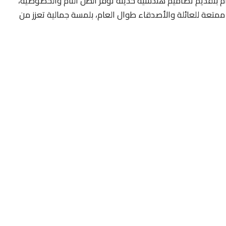
تام بتقديم تصاميم هندسية حديثة توفر الظل التام والخصوصية،
ممتعة للعائلة والأصدقاء طوال العام، بلمسة جمالية تعزز من