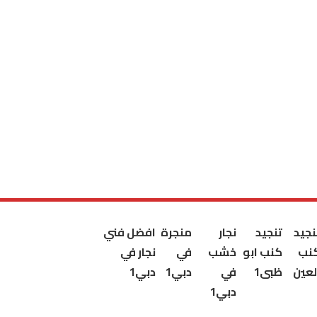
نجيد
تنجيد
نجار
منجرة
افضل فني
نب
كنب ابو
خشب
في
نجار في
لعين
ظبى1
في
دبي1
دبي1
دبي1