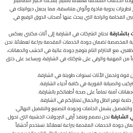
دة الخدمات المقدمة لعملائنا بامتياز. يمكنك اختيار التصاميم
دام تطريزات يدوية فاخرة وألوان متناسقة، مما يجعل ديوانيتك في
بين الفخامة والراحة التي يبحث عنها أصحاب الذوق الرفيع في
بالشارقة
تحتاج الشركات في الشارقة إلى أثاث مكتبي يعكس
ة المخصصة لضمان جودة الخدمات المقدمة ببراعة لعملائنا. نحن
ن، مع الالتزام التام بتوفير جودة عالية في الخشب والدهانات،
اً من المهنية والرقي على شركتك في الشارقة، ويساعد على خلق
 قوة وتحمل الأثاث لسنوات طويلة في الشارقة.
تركيب والصيانة الفورية في كافة أحياء الشارقة.
هانات آمنة تماماً على صحة أطفالكم بالشارقة.
لابة توفر الظل والجمال لمنازلكم في الشارقة.
التفصيل يشمل الخامات وجودة التصنيع والتقفيل النهائي.
 الشارقة
نحن نصمم وننفذ أرقى البرجولات الخشبية التي تحول
ن جودة الخدمات المقدمة ببراعة لعملائنا. نستخدم أخشاباً