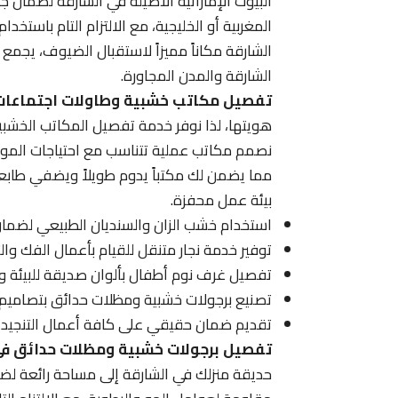
البيوت الإماراتية الأصيلة في الشارقة لضمان جو
المغربية أو الخليجية، مع الالتزام التام باستخ
الشارقة مكاناً مميزاً لاستقبال الضيوف، يجمع 
الشارقة والمدن المجاورة.
تفصيل مكاتب خشبية وطاولات اجتماعات 
هويتها، لذا نوفر خدمة تفصيل المكاتب الخشبي
نصمم مكاتب عملية تتناسب مع احتياجات الموظفي
مما يضمن لك مكتباً يدوم طويلاً ويضفي طابع
بيئة عمل محفزة.
استخدام خشب الزان والسنديان الطبيعي لضمان
توفير خدمة نجار متنقل للقيام بأعمال الفك وال
تفصيل غرف نوم أطفال بألوان صديقة للبيئة ود
تصنيع برجولات خشبية ومظلات حدائق بتصاميم خ
تقديم ضمان حقيقي على كافة أعمال التنجيد و
تفصيل برجولات خشبية ومظلات حدائق في
حديقة منزلك في الشارقة إلى مساحة رائعة لضما