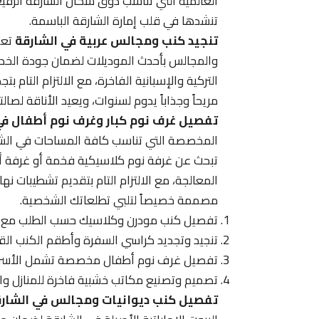
العالمية التي تناسب ذوق سكان الشارقة الرفيع
تنشدها في قلب إمارة الشارقة الباسمة.
تنجيد كنب ومجالس عربية في الشارقة
تعتب
والمجالس بأحدث الموديلات لضمان جودة الخدم
التركية والإسبانية الفاخرة، مع الالتزام التام
مريحاً وجذاباً يدوم لسنوات، ويعيد الأناقة لص
تفصيل غرف نوم كبار وغرف نوم أطفال في
المخصصة التي تناسب كافة المساحات في الشار
تبحث عن غرفة نوم كلاسيكية فخمة أو غرفة أ
المعالجة، مع الالتزام التام بتقديم تشطيبات نهائ
مصممة خصيصاً لتلبي تطلعاتك الشخصية.
تفصيل كنب مودرن وكلاسيك حسب الطلب مع اختيا
تنجيد وتجديد كراسي السفرة وأطقم الكنب القد
تفصيل غرف نوم أطفال مخصصة تشمل الأسرة الم
تصميم وتصنيع مكاتب خشبية فاخرة للمنازل وا
تفصيل كنب ديوانيات ومجالس في الشار