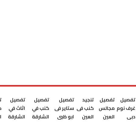
تفصيل
تفصيل
تنجيد
تفصيل
تفصيل
تفصيل
ت
غرف نوم
مجالس
كنب فى
ستاير فى
كنب في
اثاث في
ك
دبى
العين
العين
ابو ظبى
الشارقة
الشارقة
ا