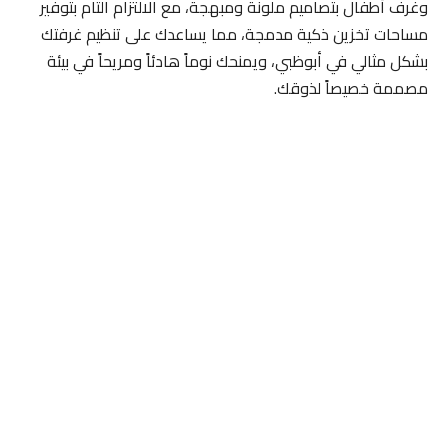
وغرف أطفال بتصاميم ملونة ومبهجة، مع الالتزام التام بتوفير
مساحات تخزين ذكية مدمجة، مما يساعدك على تنظيم غرفتك
بشكل مثالي في أبوظبي، ويمنحك نوماً هادئاً ومريحاً في بيئة
مصممة خصيصاً لذوقك.