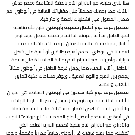
هنا لنلبي طلبك، مع الالتزام التام بالدقة المتناهية وعدم خدش
الأثاث، مما يجعلك مطمئناً على مقتنياتك الغالية في أبوظبي، مع
ضمان الحصول على تشطيبات ناعمة واحترافية.
تفصيل غرف نوم أطفال خشبية بأبوظبي
خلق بيئة مناسبة
لنمو الطفل يبدأ من غرفته، لذا نقدم خدمة تفصيل غرف نوم
أطفال بمواصفات عالمية لضمان جودة الخدمات المقدمة
لعملائنا في أبوظبي. نصمم أسرة بطابقين أو أسرة على شكل
سيارات وأميرات، مع الالتزام التام بمتانة الخشب لضمان سلامة
الأطفال أثناء اللعب، مما يجعل غرفة الطفل في أبوظبي مكاناً
يجمع بين المرح والنوم العميق، ويوفر مساحات ذكية لتخزين
الألعاب والكتب.
تفصيل غرف نوم كبار مودرن في أبوظبي
البساطة هي عنوان
الأناقة، لذا نصمم غرف نوم كبار مودرن تتميز بالخطوط الهادئة
والألوان المريحة للعين لضمان جودة الخدمات المقدمة بامتياز
في أبوظبي. نستخدم أفضل أنواع المفصلات “الهيدروليك” للأبواب
والأدراج، مع الالتزام التام بتنفيذ تصميم السرير المنجد الذي
تفضله، مما يمنح غرفتك في أبوظبي طابعاً عصرياً وفخماً، ويوفر