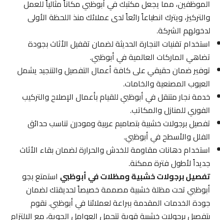
الموظفين، مما يجعل مكتبك في أبوظبي مكاناً مثالياً للعمل
والتركيز، ويترك انطباعاً رائعاً لدى عملائك منذ اللحظة الأولى
لدخولهم الشركة.
استخدام تقنيات النجارة الحديثة لضمان تقفيل الأثاث بجودة
تضاهي الماركات العالمية في أبوظبي.
توفير ضمان حقيقي على كافة أعمال التفصيل والتنجيد يشمل
العيوب المصنعية والخامات.
خدمة نجار متنقل في أبوظبي للقيام بأعمال الإصلاح والتركيب
الفوري للمنازل والمكاتب.
تفصيل برجولات خشبية بتصاميم عربية ومودرن تناسب حدائق
الفلل والأسطح في أبوظبي.
استخدام دهانات مقاومة للخدش والحرارة لضمان بقاء الأثاث
جديداً لأطول فترة ممكنة.
تفصيل برجولات خشبية ومظلات في أبوظبي
استمتع بجو
أبوظبي تحت مظلة خشبية مصممة خصيصاً لحديقتك لضمان
جودة الخدمات المقدمة ببراعة لعملائنا في أبوظبي. نقوم
بتفصيل برجولات خشبية قوية تتحمل العوامل الجوية، مع الالتزام