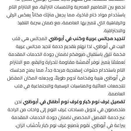
نجمع بين التصاميم العصرية واللمسات التراثية، مع الالتزام التام
باستخدام مواد خام فاخرة، مما يجعل منزلك مكاناً يعكس الرقي
والرفاهية التي تتميز بها العاصمة، مع ضمان سرعة التنفيذ
والاحترافية.
تنجيد مجالس عربية وكنب في أبوظبي
المجالس هي قلب
البيت في أبوظبي، لذا نهتم بتقديم خدمة تنجيد مجالس عربية
فخمة تليق باستقبال ضيوفكم لضمان جودة الخدمات المقدمة
لعملائنا بتميز. نوفر أقمشة مقاومة للحرارة والبقع، مع الالتزام
التام باستخدام حشوات إسفنجية مريحة جداً، مما يمنح مجلسك
في أبوظبي هيبة وفخامة تدوم طويلاً، ويجعله المكان المفضل
للتجمعات العائلية والمناسبات الرسمية والاجتماعية في قلب
العاصمة.
تفصيل غرف نوم كبار وغرف نوم أطفال في أبوظبي
نحن
متخصصون في تحويل مساحات غرف النوم إلى واحات من الراحة
عبر خدمة التفصيل المخصص لضمان جودة الخدمات المقدمة
ببراعة في أبوظبي. نقوم بتصنيع غرف نوم كبار بأخشاب الزان،