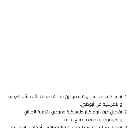
تنجيد كنب مجالس وكنب مودرن بأحدث صيحات الأقمشة التركية
والأمريكية في أبوظبي.
تفصيل غرف نوم كبار كلاسيكية ومودرن شاملة الخزائن
والكومودينو بجودة تصنيع عالية.
تفصيل مكاتب خشبية للمديرين والموظفين بأحجام تتناسب مع