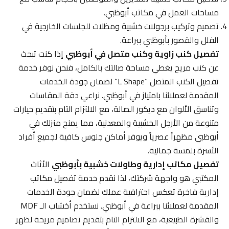
مساحات العمل في مكاتب أبوظبي.
تصميم وتركيب برجولات خشبية ومظلات للجلسات الخارجية في
الفلل والقصور بأبوظبي ببراعة.
تفصيل كنب زاوية وكنب متصل في أبوظبي
إذا كنت تبحث
عن كنب مريح يغطي مساحة صالتك بالكامل، فنحن نوفر خدمة
تفصيل الكنب المتصل “L Shape” لضمان جودة الخدمات
المقدمة لعملائنا بامتياز في أبوظبي. نراعي دقة المقاسات
وتناسق الألوان مع ديكور الصالة، مع الالتزام التام بتقديم خيارات
متنوعة من الأرجل الخشبية والمعدنية، مما يمنح منزلك في
أبوظبي مظهراً عصرياً ويوفر أماكن جلوس كافية لجميع أفراد
الأسرة بلمسة جمالية.
تفصيل مكاتب إدارية وطاولات خشبية بأبوظبي
الأثاث
المكتبي هو واجهة شركتك، لذا نقدم خدمة تفصيل مكاتب
إدارية فاخرة تعكس احترافية عملك لضمان جودة الخدمات
المقدمة لعملائنا ببراعة في أبوظبي. نستخدم أخشاب الـ MDF
والقشرة الطبيعية، مع الالتزام التام بتقديم تصاميم مريحة لظهر