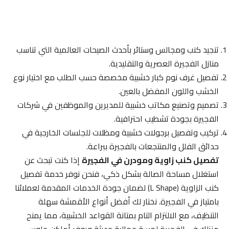
تنجيد كنب ومجالس وستائر بأحدث الصيحات العالمية التي تناسب
منازل الفجيرة العصرية والتقليدية.
تفصيل غرف نوم كبار خشبية مخصصة حسب الطلب مع اختيار نوع
الخشب واللون المفضل بالعين.
تصميم وتصنيع مكاتب خشبية للمديرين والموظفين في شركات
الفجيرة بجودة تشطيب احترافية.
تركيب وتفصيل برجولات خشبية ومظلات للجلسات الخارجية في
حدائق الفلل والمنتجعات بالفجيرة ببراعة.
تفصيل كنب زاوية ومودرن في الفجيرة
إذا كنت تبحث عن
استغلال مساحة الصالة بشكل ذكي، فنحن نوفر خدمة تفصيل
كنب الزاوية (L Shape) لضمان جودة الخدمات المقدمة لعملائنا
بامتياز في الفجيرة. نختار لك أفضل أنواع الأقمشة سهلة
التنظيف، مع الالتزام التام بمتانة القواعد الخشبية، مما يمنح