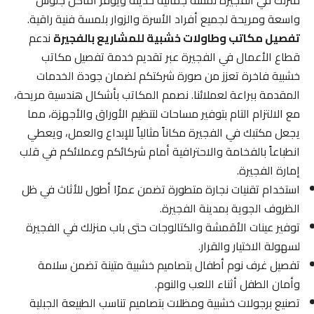
منزلك في الفجيرة لمسة جمالية حديثة ويوفر أماكن جلوس
واسعة ومريحة لجميع أفراد الأسرة والزوار بلمسة فنية راقية.
تفصيل مكاتب وطاولات خشبية للمشاريع بالفجيرة
ندعم
قطاع الأعمال في الفجيرة عبر تقديم خدمة تفصيل مكاتب
خشبية فاخرة تعزز من صورة شركتكم لضمان جودة الخدمات
المقدمة ببراعة لعملائنا. نصمم المكاتب بأشكال هندسية مريحة،
مع الالتزام التام بتوفير مساحات لتنظيم الأوراق والأجهزة، مما
يجعل مكتبك في الفجيرة مكاناً مثالياً للإبداع والعمل، ويعطي
انطباعاً بالفخامة والاحترافية أمام شركائكم وعملائكم في قلب
إمارة الفجيرة.
استخدام تقنيات نجارة متطورة تضمن عمرًا أطول للأثاث في ظل
الظروف الجوية بمدينة الفجيرة.
توفير عينات الأقمشة والكتالوجات حتى باب منزلك في الفجيرة
لسهولة الاختيار والقرار.
تفصيل غرف نوم أطفال بتصاميم خشبية متينة تضمن سلامة
وأمان الطفل أثناء اللعب والنوم.
تصنيع برجولات خشبية ومظلات بتصاميم تناسب الطبيعة الجبلية