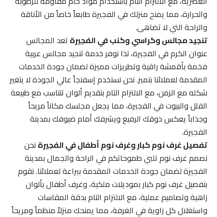
العصرية، مع الالتزام التام باستخدام مواد خام مقاومة للرطوبة
والحرارة، مما يمنح منزلك في الفجيرة طابعاً خاصاً من الأناقة
والراحة التي لا تضاهى.
تنجيد مجالس وكراسي وكنب في الفجيرة
تعد المجالس
عنوان الكرم في الفجيرة، لذا نوفر خدمة تنجيد مجالس عربية
فخمة بأقمشة راقية وتطريزات مميزة لضمان جودة الخدمات
المقدمة لعملائنا بتميز. نحن نستخدم إسفنجاً عالي الجودة لا يتغير
شكله مع الزمن، مع الالتزام التام بتقديم ألوان تتناسب مع طبيعة
الفلل والبيوت في الفجيرة، مما يجعل مجلسك مكاناً مريحاً
وجذاباً يعكس ذوقك الرفيع ويشرفك أمام ضيوفك بمدينة
الفجيرة.
تفصيل غرف نوم كبار وغرف نوم أطفال في الفجيرة
نحن
نصمم غرف نوم تلبي طموحاتكم في الراحة والجمال بمدينة
الفجيرة لضمان جودة الخدمات المقدمة ببراعة لعملائنا. نقوم
بتفصيل غرف نوم كبار بموديلات ملكية، وغرف أطفال بألوان
زاهية وتصاميم عملية، مع الالتزام التام بدقة المقاسات
واستغلال كل زاوية في الغرفة، مما يمنحك منزلاً منظماً ومريحاً