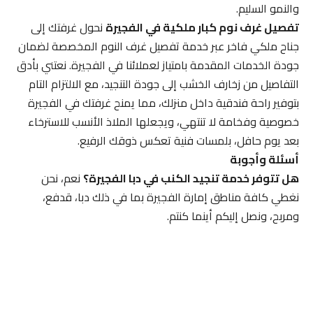
والنمو السليم.
تفصيل غرف نوم كبار ملكية في الفجيرة
نحول غرفتك إلى
جناح ملكي فاخر عبر خدمة تفصيل غرف النوم المخصصة لضمان
جودة الخدمات المقدمة بامتياز لعملائنا في الفجيرة. نعتني بأدق
التفاصيل من زخارف الخشب إلى جودة التنجيد، مع الالتزام التام
بتوفير راحة فندقية داخل منزلك، مما يمنح غرفتك في الفجيرة
خصوصية وفخامة لا تنتهي، ويجعلها الملاذ الأنسب للاسترخاء
بعد يوم حافل، بلمسات فنية تعكس ذوقك الرفيع.
أسئلة وأجوبة
هل تتوفر خدمة تنجيد الكنب في دبا الفجيرة؟
نعم، نحن
نغطي كافة مناطق إمارة الفجيرة بما في ذلك دبا، قدفع،
ومربح، ونصل إليكم أينما كنتم.