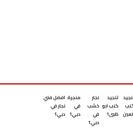
نجيد
تنجيد
نجار
منجرة
افضل فني
نب
كنب ابو
خشب
في
نجار في
لعين
ظبى1
في
دبي1
دبي1
دبي1