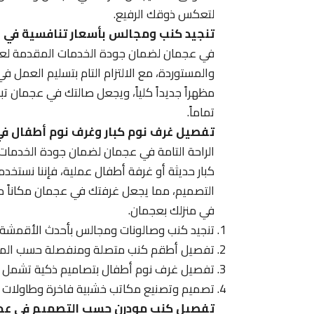
لتعكس ذوقك الرفيع.
تنجيد كنب ومجالس بأسعار تنافسية في 
في عجمان لضمان جودة الخدمات المقدمة لعمل
والمستوردة، مع الالتزام التام بتسليم العمل 
مظهراً جديداً كلياً، ويجعل صالتك في عجمان ت
تماماً.
تفصيل غرف نوم كبار وغرف نوم أطفال ف
الراحة التامة في عجمان لضمان جودة الخدمات
كبار حديثة أو غرفة أطفال عملية، فإننا نستخدم 
التصميم، مما يجعل غرفتك في عجمان مكاناً مثا
في منزلك بعجمان.
تنجيد كنب وصالونات ومجالس بأحدث الأقمشة وا
تفصيل أطقم كنب متصلة ومنفصلة حسب المقا
تفصيل غرف نوم أطفال بتصاميم ذكية تشمل ال
تصميم وتصنيع مكاتب خشبية فاخرة وطاولات للم
تفصيل كنب مودرن حسب التصميم في عج