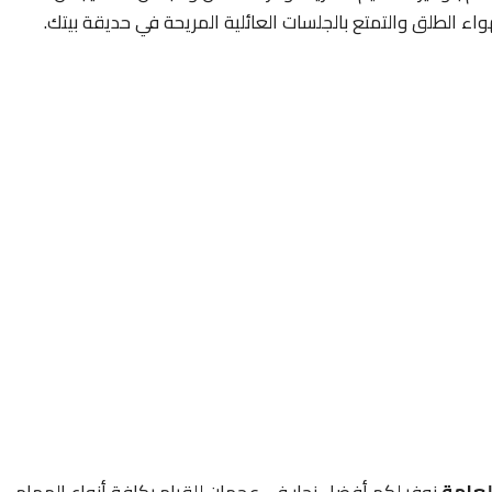
هواء الطلق والتمتع بالجلسات العائلية المريحة في حديقة بيتك.
لعامة
نوفر لكم أفضل نجار في عجمان للقيام بكافة أنواع المهام