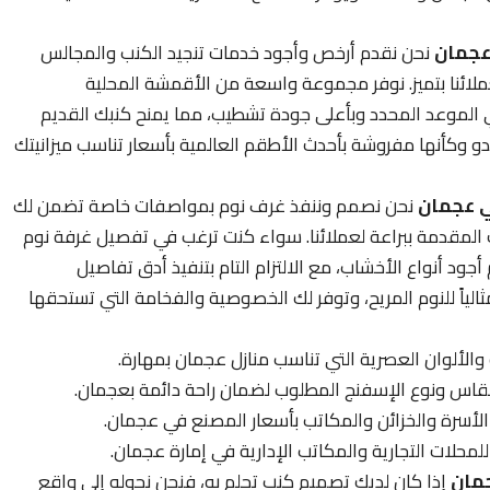
عجمان
نحن نقدم أرخص وأجود خدمات تنجيد الكنب والمجالس
ائنا بتميز. نوفر مجموعة واسعة من الأقمشة المحلية
في الموعد المحدد وبأعلى جودة تشطيب، مما يمنح كنبك القديم
بدو وكأنها مفروشة بأحدث الأطقم العالمية بأسعار تناسب ميزانيتك
ي عجمان
نحن نصمم وننفذ غرف نوم بمواصفات خاصة تضمن لك
 المقدمة ببراعة لعملائنا. سواء كنت ترغب في تفصيل غرفة نوم
أجود أنواع الأخشاب، مع الالتزام التام بتنفيذ أدق تفاصيل
لياً للنوم المريح، وتوفر لك الخصوصية والفخامة التي تستحقها
لألوان العصرية التي تناسب منازل عجمان بمهارة.
س ونوع الإسفنج المطلوب لضمان راحة دائمة بعجمان.
أسرة والخزائن والمكاتب بأسعار المصنع في عجمان.
حلات التجارية والمكاتب الإدارية في إمارة عجمان.
مان
إذا كان لديك تصميم كنب تحلم به، فنحن نحوله إلى واقع