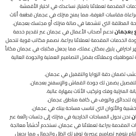
 المقدمة لعملائنا بامتياز. نساعدك في اختيار الأقمشة
ذ ومراعاة مقاسات الغرفة، مما يمنح منزلك في عجمان قطعة أثاث
راحة المطلقة التي تنشدها في صالة منزلك أو مجلسك بعجمان.
 بعجمان
ندعم أصحاب الأعمال في عجمان عبر تقديم خدمة
ة الخدمات المقدمة لعملائنا ببراعة. نصمم مكاتب قوية تتحمل
ظهر احترافي يليق بمكان عملك، مما يجعل مكتبك في عجمان مكاناً
مة لموظفيك وعملائك بفضل التصاميم العملية والجودة العالية
ب لضمان دقة الزوايا والتقفيل في عجمان.
التفصيل يضمن لك جودة القماش والإسفنج بعجمان.
ة المنزلية وفك وتركيب الأثاث بمهارة عالية.
ة للحدائق والروف في كافة مناطق عجمان.
لخشبية والألوان التي تناسب مساحة بيتك في عجمان.
ن
نحن نحول المساحات الخارجية في منزلك إلى جلسات رائعة عبر
 المقدمة ببراعة لعملائنا في عجمان. نستخدم أخشاباً معالجة
التام بتوفير تصاميم عصرية توفر لك الظل والجمال، مما يجعل