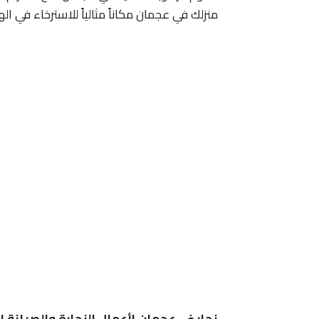
منزلك في عجمان مكاناً مثالياً للاسترخاء في ال
نجار في عجمان لأعمال النجارة والصيانة ا