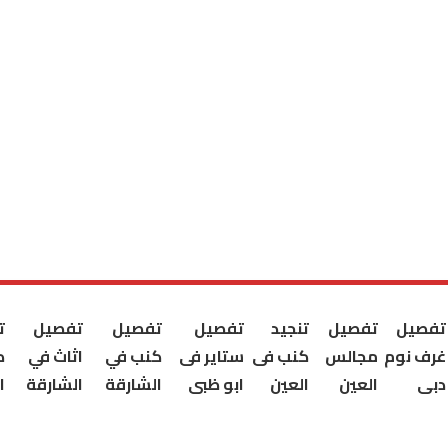
تفصيل
تفصيل
تنجيد
تفصيل
تفصيل
تفصيل
ت
غرف نوم
مجالس
كنب فى
ستاير فى
كنب في
اثاث في
ك
دبى
العين
العين
ابو ظبى
الشارقة
الشارقة
ا