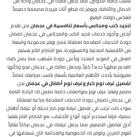
تناسب كافة الأذواق، مما يجعل منزلك في عجمان واحة من
الجمال والأناقة، ويوفر لك قطع أثاث فريدة مصممة خصيصاً
لتعكس ذوقك الرفيع.
تنجيد كنب ومجالس بأسعار تنافسية في عجمان
نحن نقدم
أرخص وأجود خدمات تنجيد الكنب والمجالس في عجمان لضمان
جودة الخدمات المقدمة لعملائنا بتميز. نوفر مجموعة واسعة
من الأقمشة المحلية والمستوردة، مع الالتزام التام بتسليم
العمل في الموعد المحدد وبأعلى جودة تشطيب، مما يمنح كنبك
القديم مظهراً جديداً كلياً، ويجعل صالتك في عجمان تبدو وكأنها
مفروشة بأحدث الأطقم العالمية بأسعار تناسب ميزانيتك تماماً.
تفصيل غرف نوم كبار وغرف نوم أطفال في عجمان
نحن
نصمم وننفذ غرف نوم بمواصفات خاصة تضمن لك الراحة التامة
في عجمان لضمان جودة الخدمات المقدمة ببراعة لعملائنا.
سواء كنت ترغب في تفصيل غرفة نوم كبار حديثة أو غرفة أطفال
عملية، فإننا نستخدم أجود أنواع الأخشاب، مع الالتزام التام بتنفيذ
أدق تفاصيل التصميم، مما يجعل غرفتك في عجمان مكاناً مثالياً
للنوم المريح، وتوفر لك الخصوصية والفخامة التي تستحقها في