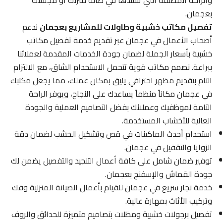
والراحة المطلقة التي تنشدها في صالة منزلك أو مجلسك
بعجمان.
تفصيل مكاتب خشبية وطاولات للمشاريع بعجمان
ندعم
أصحاب الأعمال في عجمان عبر تقديم خدمة تفصيل مكاتب
خشبية بأسعار الجملة لضمان جودة الخدمات المقدمة لعملائنا
ببراعة. نصمم مكاتب قوية تتحمل الاستخدام الشاق، مع الالتزام
التام بتقديم مظهر احترافي يليق بمكان عملك، مما يجعل مكتبك
في عجمان مكاناً منظماً يساعدك على النجاح، ويوفر الراحة
التامة لموظفيك وعملائك بفضل التصاميم العملية والجودة
العالية للأخشاب المستخدمة.
استخدام أحدث الماكينات في قص وتشكيل الخشب لضمان دقة
الزوايا والتقفيل في عجمان.
توفير ضمان شامل على كافة أعمال التنجيد والتفصيل يضمن لك
جودة القماش والإسفنج بعجمان.
خدمة نجار سريع في عجمان للقيام بأعمال الصيانة المنزلية وفك
وتركيب الأثاث بمهارة عالية.
تفصيل برجولات خشبية ومظلات بتصاميم متميزة للحدائق والروف