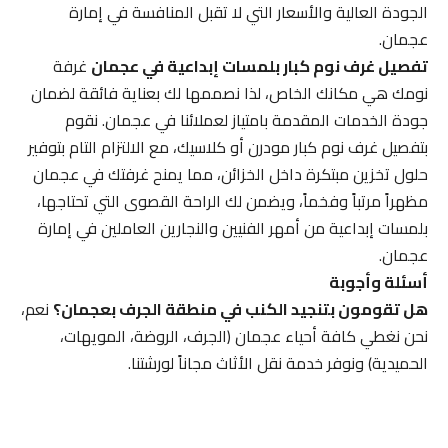
الجودة العالية والأسعار التي لا تقبل المنافسة في إمارة
عجمان.
تفصيل غرف نوم كبار بلمسات إبداعية في عجمان
غرفة
نومك هي مكانك الخاص، لذا نصممها لك بعناية فائقة لضمان
جودة الخدمات المقدمة بامتياز لعملائنا في عجمان. نقوم
بتفصيل غرف نوم كبار مودرن أو كلاسيك، مع الالتزام التام بتوفير
حلول تخزين مبتكرة داخل الخزائن، مما يمنح غرفتك في عجمان
مظهراً مرتباً وفخماً، ويضمن لك الراحة القصوى التي تحتاجها،
بلمسات إبداعية من أمهر الفنيين والنجارين العاملين في إمارة
عجمان.
أسئلة وأجوبة
هل تقومون بتنجيد الكنب في منطقة الجرف بعجمان؟
نعم،
نحن نغطي كافة أحياء عجمان (الجرف، الروضة، المويهات،
الحميدية) ونوفر خدمة نقل الأثاث مجاناً لورشتنا.