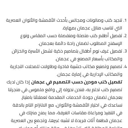
تنجيد كنب وصالونات ومجالس بأحدث الأقمشة والألوان العصرية
التي تناسب منازل عجمان بمهارة.
تفصيل أطقم كنب متصلة ومنفصلة حسب المقاس ونوع
الإسفنج المطلوب لضمان راحة دائمة بعجمان.
تفصيل غرف نوم أطفال بتصاميم ذكية تشمل الأسرة والخزائن
والمكاتب بأسعار المصنع في عجمان.
تصميم وتصنيع مكاتب خشبية فاخرة وطاولات للمحلات التجارية
والمكاتب الإدارية في إمارة عجمان.
تفصيل كنب مودرن حسب التصميم في عجمان
إذا كان لديك
تصميم كنب تحلم به، فنحن نحوله إلى واقع ملموس في منجرتنا
بعجمان لضمان جودة الخدمات المقدمة لعملائنا بامتياز.
نساعدك في اختيار الأقمشة والألوان، مع الالتزام التام بالدقة
في التنفيذ ومراعاة مقاسات الغرفة، مما يمنح منزلك في
عجمان قطعة أثاث فريدة لا تشبه غيرها، وتجمع بين العصرية