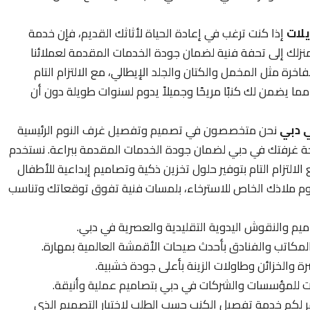
لات
إذا كنت ترغب في إعادة الحياة لأثاثك القديم، فإن خدمة
نزلك إلى تحفة فنية لضمان جودة الخدمات المقدمة لعملائنا
خرة مثل المخمل والكتان والجلد الإيطالي، مع الالتزام التام
 مما يضمن لك كنبًا مريحًا وجميلاً يدوم لسنوات طويلة دون أن
ي دبي
نحن متخصصون في تصميم وتفصيل غرف النوم الرئيسية
غرفتك في دبي لضمان جودة الخدمات المقدمة ببراعة. نستخدم
لالتزام التام بتوفير حلول تخزين ذكية وتصاميم إبداعية للأطفال
نوم ملاذك الخاص للاسترخاء، بلمسات فنية تفوق توقعاتك وتناسب
يم والنقوش اليدوية التقليدية والعصرية في دبي.
المكاتب والفنادق بأحدث صيحات الأقمشة العالمية بمهارة.
الخزائن وطاولات الزينة بأعلى جودة خشبية.
 للمؤسسات والشركات في دبي بتصاميم عملية وأنيقة.
 لكم خدمة تفصيل الكنب حسب الطلب لاختيار التصميم الذي