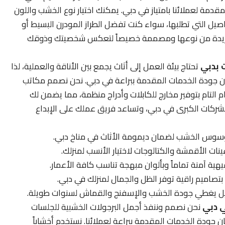
مة لعملائنا بامتياز في دبي. يمكنك اختيار نوع الخشب واللون
تفاصيل التي تطلبها، سواء كنت تفضل الطراز المودرن البسيط أو
فريدة من نوعها ومصممة خصيصاً لتعكس شخصيتك وذوقك
 بدبي
تحتاج بيئة العمل إلى أثاث يجمع بين الأناقة والعملية، لذا
 جودة الخدمات المقدمة ببراعة في دبي. نحن نصمم مكاتب
م التام بتوفير مخارج للكابلات وأدراج منظمة، مما يضمن لك
شركات الكبرى في دبي، وتساعد فريق عملك على الإبداع
وسوس الخشب لضمان ديمومة الأثاث في مناخ دبي.
نات الأقمشة والكتالوجات لاختيار الأنسب لمنزلك.
ة آمنة تماماً وبألوان مبهجة تناسب كافة الأعمار.
تصاميم راقية توفر الظل والجمال لمنزلك في دبي.
يل يغطي جودة الخشب والإسفنج والقماش لسنوات طويلة.
ي دبي
نحن نصمم وننفذ أجمل البرجولات الخشبية للجلسات
 جودة الخدمات المقدمة ببراعة لعملائنا. نستخدم أخشاباً