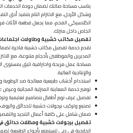
يناسب مساحة صالتك لضمان جودة الخدمات المقد
وشكل الأرجل، مع الالتزام التام بتنفيذ أدق ال
الكلاسيكي الفخم، مما يجعل قطعة الأثاث 
الخاص داخل منزلك.
تفصيل مكاتب خشبية وطاولات اجتماعات
نقدم خدمة تفصيل مكاتب خشبية فاخرة لضمان
المديرين والموظفين بأحجام متنوعة، مع الالتزا
مساحة عمل مريحة واحترافية تليق بمستوى ال
والإنتاجية العالية.
استخدام أخشاب طبيعية معالجة ضد الرطوبة 
توفير خدمة المعاينة المنزلية المجانية وعرض عي
تفصيل غرف نوم أطفال بتصاميم تعليمية وترفيهي
تصنيع وتركيب برجولات خشبية للحدائق والروف ب
ضمان شامل على كافة أعمال التنجيد والتفص
تفصيل برجولات خشبية ومظلات حدائق ف
الخارجية في دبي لتستمتع بأجواء الطبيعة لضمان