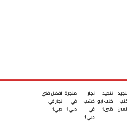
نجيد
تنجيد
نجار
منجرة
افضل فني
نب
كنب ابو
خشب
في
نجار في
لعين
ظبى1
في
دبي1
دبي1
دبي1