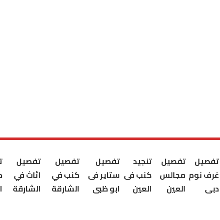
تفصيل
تفصيل
تنجيد
تفصيل
تفصيل
تفصيل
ت
غرف نوم
مجالس
كنب فى
ستاير فى
كنب في
اثاث في
ك
دبى
العين
العين
ابو ظبى
الشارقة
الشارقة
ا