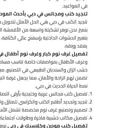
في المواعيد.
تنجيد كنب ومجالس في دبي بأحدث المودي
تنجيد الكنب في دبي هي الحل الأمثل لتحويل م
بتميز. نحن نوفر تشكيلة واسعة من الأقمشة الفا
بتغيير الحشوات الداخلية بإسفنج عالي الكثافة،
يفقد رونقه.
تفصيل غرف نوم كبار وغرف نوم أطفال ف
وغرف الأطفال بمواصفات خاصة تناسب مساحة 
خشب الزان والسنديان الطبيعي في التصنيع، مع ا
تضمن لهم الراحة والأمان، مما يجعل غرفة ال
نمط الحياة الحديث في دبي.
تفصيل كنب مجالس عربية وخليجية بأرقى التصام
تنجيد وتجديد أطقم الكنب والكراسي للمنازل و
تصميم وتصنيع غرف نوم مخصصة تشمل الأسرة و
تفصيل مكاتب خشبية فاخرة وطاولات اجتماعات
تفصيل كنب مودرن وكلاسيك في دبي
نوفر