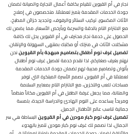
نجار في أم القيوين للقيام بكافة أعمال النجارة والصيانة لضمان
جودة الخدمات المقدمة بتميز لعملائنا. متخصصون في إصلاح
الأثاث المكسور، تركيب الستائر والرفوف، وتجديد خزائن المطبخ،
مع الالتزام التام بالدقة والسرعة وبأرخص الأسعار، مما يضمن لك
الحصول على خدمة نجار محترف في أم القيوين يحل لك كافة
مشكلات الأثاث في منزلك أو مكتبك بمنتهى السهولة والإتقان.
تفصيل غرف نوم أطفال بتصاميم مبهجة بأم القيوين
نحن
نهتم بغرف صغاركم، لذا نقدم خدمة تفصيل غرف نوم أطفال
بألوان وتصاميم محببة لهم لضمان جودة الخدمات المقدمة
لعملائنا في أم القيوين. نصمم الأسرة المبتكرة التي توفر
مساحات للعب والتخزين، مع الالتزام التام بمعايير السلامة
والمتانة، مما يجعل غرفة الطفل في أم القيوين مكاناً منظماً
ومريحاً يساعده على النوم الهادئ والدراسة الجيدة، بلمسة
جمالية تناسب عالم الأطفال الجميل.
تفصيل غرف نوم كبار مودرن في أم القيوين
البساطة هي سر
الجمال، لذا نصمم لك غرف نوم كبار مودرن تتميز بالهدوء
والأناقة لضمان جودة الخدمات المقدمة بامتياز لعملائنا في أم