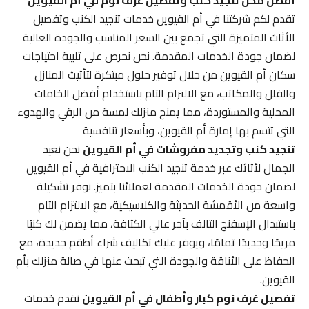
أفضل محل تنجيد كنب وتفصيل غرف نوم في أم القيوين
تقدم لكم شركتنا في أم القيوين خدمات تنجيد الكنب وتفصيل
الأثاث المتميزة التي تجمع بين السعر المناسب والجودة العالية
لضمان جودة الخدمات المقدمة. نحن نحرص على تلبية احتياجات
سكان أم القيوين من خلال توفير حلول مبتكرة لتأثيث المنازل
والفلل والمكاتب، مع الالتزام التام باستخدام أفضل الخامات
المحلية والمستوردة، مما يمنح منزلك لمسة من الرقي والهدوء
التي تتسم بها إمارة أم القيوين، وبأسعار تنافسية
تنجيد كنب وتجديد مفروشات في أم القيوين
نحن نعيد
الجمال لأثاثك عبر خدمة تنجيد الكنب الاحترافية في أم القيوين
لضمان جودة الخدمات المقدمة لعملائنا بتميز. نوفر تشكيلة
واسعة من الأقمشة الحديثة والكلاسيكية، مع الالتزام التام
باستبدال الإسفنج التالف بآخر عالي الكثافة، مما يضمن لك كنبًا
مريحًا وجديدًا تمامًا، ويوفر عليك تكاليف شراء أطقم جديدة، مع
الحفاظ على الأناقة والجودة التي تبحث عنها في صالة منزلك بأم
القيوين.
تفصيل غرف نوم كبار وأطفال في أم القيوين
نقدم خدمات