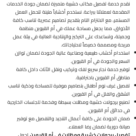
نقدم خدمة تفصيل مكاتب خشبية متميزة لضمان جودة الخدمات
المقدمة لعملائنا ببراعة. نستخدم أخشاباً متينة تتحمل العمل
المستمر، مع الالتزام التام بتقديم تصاميم عصرية تناسب كافة
الأذواق، مما يجعل مساحة عملك في أم القيوين منظمة
وجميلة، وتساعدك على التركيز والإنتاجية العالية في بيئة عمل
مريحة ومصممة خصيصاً لاحتياجاتك.
استخدام أخشاب طبيعية وصناعية عالية الجودة لضمان توازن
السعر والجودة في أم القيوين.
توفير خدمة نجار سريع لفك وتركيب ونقل الأثاث داخل كافة
مناطق أم القيوين باحترافية.
تفصيل غرف نوم أطفال بتصاميم موفرة للمساحة وذكية تناسب
الشقق والفلل في أم القيوين.
تصنيع برجولات خشبية ومظلات بسيطة وفخمة للجلسات الخارجية
في حدائق أم القيوين.
ضمان الجودة على كافة أعمال التنجيد والتفصيل مع توفير
صيانة دورية لضمان رضا العملاء.
تفصيل برجولات خشبية ومظلات في أم القيوين
اجعل