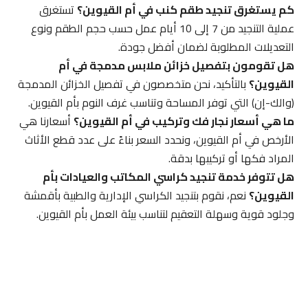
كم يستغرق تنجيد طقم كنب في أم القيوين؟
تستغرق
عملية التنجيد من 7 إلى 10 أيام عمل حسب حجم الطقم ونوع
التعديلات المطلوبة لضمان أفضل جودة.
هل تقومون بتفصيل خزائن ملابس مدمجة في أم
القيوين؟
بالتأكيد، نحن متخصصون في تفصيل الخزائن المدمجة
(والك-إن) التي توفر المساحة وتناسب غرف النوم بأم القيوين.
ما هي أسعار نجار فك وتركيب في أم القيوين؟
أسعارنا هي
الأرخص في أم القيوين، ونحدد السعر بناءً على عدد قطع الأثاث
المراد فكها أو تركيبها بدقة.
هل تتوفر خدمة تنجيد كراسي المكاتب والعيادات بأم
القيوين؟
نعم، نقوم بتنجيد الكراسي الإدارية والطبية بأقمشة
وجلود قوية وسهلة التعقيم لتناسب بيئة العمل بأم القيوين.