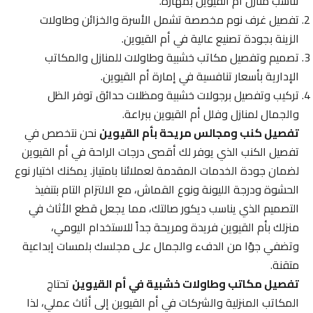
تناسب منازل أم القيوين بمهارة.
تفصيل غرف نوم مخصصة تشمل الأسرة والخزائن وطاولات
الزينة بجودة تصنيع عالية في أم القيوين.
تصميم وتفصيل مكاتب خشبية وطاولات للمنازل والمكاتب
الإدارية بأسعار تنافسية في إمارة أم القيوين.
تركيب وتفصيل برجولات خشبية ومظلات حدائق توفر الظل
والجمال لمنازل وفلل أم القيوين ببراعة.
تفصيل كنب ومجالس مريحة بأم القيوين
نحن نتخصص في
تفصيل الكنب الذي يوفر لك أقصى درجات الراحة في أم القيوين
لضمان جودة الخدمات المقدمة لعملائنا بامتياز. يمكنك اختيار نوع
الحشوة ودرجة الليونة ونوع القماش، مع الالتزام التام بتنفيذ
التصميم الذي يناسب ديكور صالتك، مما يجعل قطع الأثاث في
منزلك بأم القيوين فريدة ومريحة جداً للاستخدام اليومي،
وتضفي جوًا من الدفء والجمال على مجلسك بلمسات إبداعية
متقنة.
تفصيل مكاتب وطاولات خشبية في أم القيوين
تحتاج
المكاتب المنزلية والشركات في أم القيوين إلى أثاث عملي، لذا