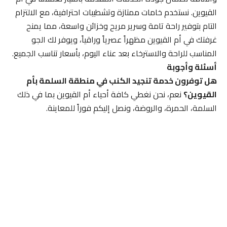
القيوين. نستخدم خامات ممتازة وتشطيبات احترافية، مع الالتزام
التام بتوفير راحة تامة وسرير مريح وخزائن واسعة، مما يمنح
غرفتك في أم القيوين مظهراً عصرياً وراقياً، ويوفر لك الجو
المناسب للراحة والاسترخاء بعد عناء اليوم، بأسعار تناسب الجميع.
أسئلة وأجوبة
هل توفرون خدمة تنجيد الكنب في منطقة السلمة بأم
القيوين؟
نعم، نحن نغطي كافة أحياء أم القيوين بما في ذلك
السلمة، الحمرة، والروضة، ونصل إليكم فوراً للمعاينة.