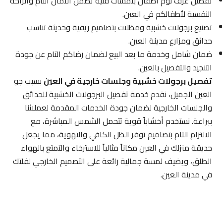
تفصيل غرف نوم أطفال بلمسات فنية تضمن الأمان التام والراحة
النفسية لأطفالكم في العين.
تصنيع برجولات خشبية ومظلات بتصاميم ريفية وحديثة تناسب
حدائق ومزارع مدينة العين.
ضمان شامل وخدمة ما بعد البيع لضمان رضاكم التام عن جودة
التنجيد والتفصيل بالعين.
تفصيل برجولات خشبية وجلسات خارجية في العين
بسبب جو
العين الجميل، نقدم خدمة تفصيل البرجولات الخشبية للحدائق
والجلسات الخارجية لضمان جودة الخدمات المقدمة لعملائنا
ببراعة. نستخدم أخشاباً قوية تتحمل الشمس المباشرة، مع
الالتزام التام بتصاميم توفر الظل الكافي والتهوية، مما يجعل
حديقة منزلك في العين مكاناً مثالياً للاسترخاء والتمتع بالهواء
الطلق، ويضيف لمسة جمالية رائعة على التصميم الخارجي لفلتك
في مدينة العين.