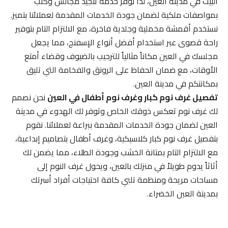
البيت في مدينة العين، لذا نوفر خدمة تنجيد مجالس وكنب
بمواصفات ملكية لضمان جودة الخدمات المقدمة لعملائنا بتميز.
نستخدم أقمشة مخملية وجلدية فاخرة، مع الالتزام التام بتوفير
راحة قصوى عبر استخدام أفضل أنواع الإسفنج، مما يجعل
مجلسك في العين مكاناً مثالياً للترحيب بالضيوف وقضاء أمتع
الأوقات، مع ضمان الحفاظ على الرونق والفخامة التي تليق
بمكانتكم في مدينة العين.
تفصيل غرف نوم كبار وغرف نوم أطفال في العين
نحن نصمم
لك غرف نوم تعكس ذوقك الخاص وتوفر لك الهدوء في مدينة
العين لضمان جودة الخدمات المقدمة ببراعة لعملائنا. نقوم
بتفصيل غرف نوم كبار كلاسيكية، وغرف أطفال بتصاميم إبداعية،
مع الالتزام التام بمتانة الخشب وجودة الطلاء، مما يضمن لك
أثاثاً يدوم طويلاً في منزلك بالعين، ويحول غرف النوم إلى
مساحات مريحة ومنظمة تلبي كافة احتياجات أفراد أسرتك
بمدينة العين الخضراء.