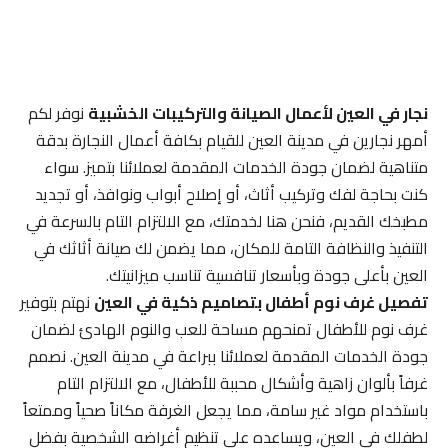
نجار في العين لأعمال الصيانة والتركيبات الخشبية
نوفر لكم
أمهر نجارين في مدينة العين للقيام بكافة أعمال النجارة بدقة
متناهية لضمان جودة الخدمات المقدمة لعملائنا بتميز. سواء
كنت بحاجة لفك وتركيب أثاث، أو إصلاح أبواب ونوافذ، أو تجديد
مطبخك القديم، فنحن هنا لخدمتك، مع الالتزام التام بالسرعة في
التنفيذ والنظافة التامة للمكان، مما يضمن لك صيانة أثاثك في
العين بأعلى جودة وبأسعار تنافسية تناسب ميزانيتك.
تفصيل غرف نوم أطفال بتصاميم ذكية في العين
نهتم بتوفير
غرف نوم للأطفال تمنحهم مساحة للعب والنوم الهادئ لضمان
جودة الخدمات المقدمة لعملائنا ببراعة في مدينة العين. نصمم
غرفاً بألوان زاهية وأشكال محببة للأطفال، مع الالتزام التام
باستخدام مواد غير سامة، مما يجعل الغرفة مكاناً صحياً وممتعاً
لطفلك في العين، ويساعده على تنظيم أغراضه الشخصية بفضل