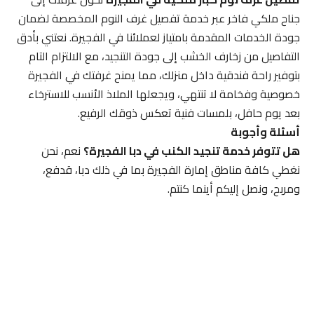
جناح ملكي فاخر عبر خدمة تفصيل غرف النوم المخصصة لضمان
جودة الخدمات المقدمة بامتياز لعملائنا في الفجيرة. نعتني بأدق
التفاصيل من زخارف الخشب إلى جودة التنجيد، مع الالتزام التام
بتوفير راحة فندقية داخل منزلك، مما يمنح غرفتك في الفجيرة
خصوصية وفخامة لا تنتهي، ويجعلها الملاذ الأنسب للاسترخاء
بعد يوم حافل، بلمسات فنية تعكس ذوقك الرفيع.
أسئلة وأجوبة
هل تتوفر خدمة تنجيد الكنب في دبا الفجيرة؟
نعم، نحن
نغطي كافة مناطق إمارة الفجيرة بما في ذلك دبا، قدفع،
ومربح، ونصل إليكم أينما كنتم.