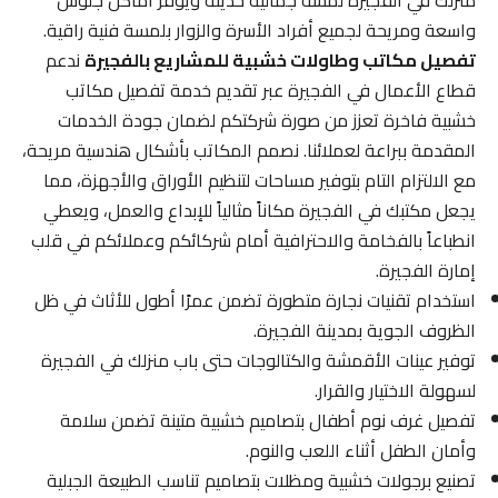
منزلك في الفجيرة لمسة جمالية حديثة ويوفر أماكن جلوس
واسعة ومريحة لجميع أفراد الأسرة والزوار بلمسة فنية راقية.
تفصيل مكاتب وطاولات خشبية للمشاريع بالفجيرة
ندعم
قطاع الأعمال في الفجيرة عبر تقديم خدمة تفصيل مكاتب
خشبية فاخرة تعزز من صورة شركتكم لضمان جودة الخدمات
المقدمة ببراعة لعملائنا. نصمم المكاتب بأشكال هندسية مريحة،
مع الالتزام التام بتوفير مساحات لتنظيم الأوراق والأجهزة، مما
يجعل مكتبك في الفجيرة مكاناً مثالياً للإبداع والعمل، ويعطي
انطباعاً بالفخامة والاحترافية أمام شركائكم وعملائكم في قلب
إمارة الفجيرة.
استخدام تقنيات نجارة متطورة تضمن عمرًا أطول للأثاث في ظل
الظروف الجوية بمدينة الفجيرة.
توفير عينات الأقمشة والكتالوجات حتى باب منزلك في الفجيرة
لسهولة الاختيار والقرار.
تفصيل غرف نوم أطفال بتصاميم خشبية متينة تضمن سلامة
وأمان الطفل أثناء اللعب والنوم.
تصنيع برجولات خشبية ومظلات بتصاميم تناسب الطبيعة الجبلية