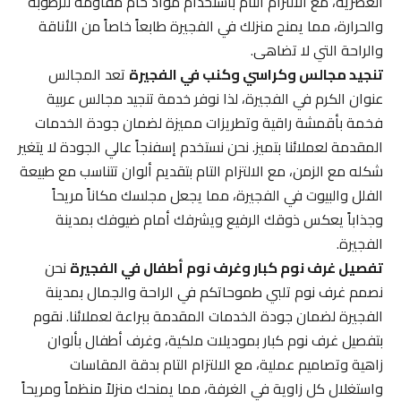
العصرية، مع الالتزام التام باستخدام مواد خام مقاومة للرطوبة
والحرارة، مما يمنح منزلك في الفجيرة طابعاً خاصاً من الأناقة
والراحة التي لا تضاهى.
تنجيد مجالس وكراسي وكنب في الفجيرة
تعد المجالس
عنوان الكرم في الفجيرة، لذا نوفر خدمة تنجيد مجالس عربية
فخمة بأقمشة راقية وتطريزات مميزة لضمان جودة الخدمات
المقدمة لعملائنا بتميز. نحن نستخدم إسفنجاً عالي الجودة لا يتغير
شكله مع الزمن، مع الالتزام التام بتقديم ألوان تتناسب مع طبيعة
الفلل والبيوت في الفجيرة، مما يجعل مجلسك مكاناً مريحاً
وجذاباً يعكس ذوقك الرفيع ويشرفك أمام ضيوفك بمدينة
الفجيرة.
تفصيل غرف نوم كبار وغرف نوم أطفال في الفجيرة
نحن
نصمم غرف نوم تلبي طموحاتكم في الراحة والجمال بمدينة
الفجيرة لضمان جودة الخدمات المقدمة ببراعة لعملائنا. نقوم
بتفصيل غرف نوم كبار بموديلات ملكية، وغرف أطفال بألوان
زاهية وتصاميم عملية، مع الالتزام التام بدقة المقاسات
واستغلال كل زاوية في الغرفة، مما يمنحك منزلاً منظماً ومريحاً