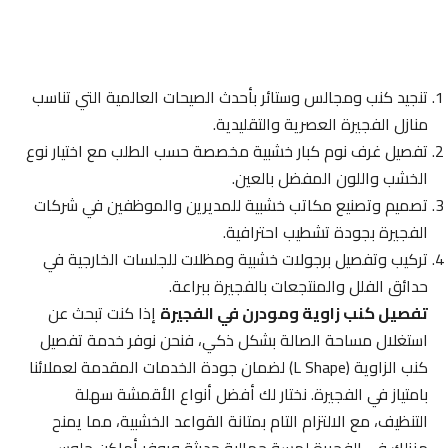
تنجيد كنب ومجالس وستائر بأحدث الصيحات العالمية التي تناسب
منازل الفجيرة العصرية والتقليدية.
تفصيل غرف نوم كبار خشبية مخصصة حسب الطلب مع اختيار نوع
الخشب واللون المفضل بالعين.
تصميم وتصنيع مكاتب خشبية للمديرين والموظفين في شركات
الفجيرة بجودة تشطيب احترافية.
تركيب وتفصيل برجولات خشبية ومظلات للجلسات الخارجية في
حدائق الفلل والمنتجعات بالفجيرة ببراعة.
تفصيل كنب زاوية ومودرن في الفجيرة
إذا كنت تبحث عن
استغلال مساحة الصالة بشكل ذكي، فنحن نوفر خدمة تفصيل
كنب الزاوية (L Shape) لضمان جودة الخدمات المقدمة لعملائنا
بامتياز في الفجيرة. نختار لك أفضل أنواع الأقمشة سهلة
التنظيف، مع الالتزام التام بمتانة القواعد الخشبية، مما يمنح