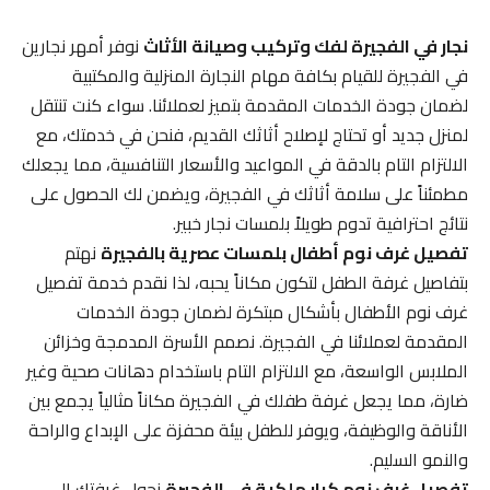
نجار في الفجيرة لفك وتركيب وصيانة الأثاث
نوفر أمهر نجارين
في الفجيرة للقيام بكافة مهام النجارة المنزلية والمكتبية
لضمان جودة الخدمات المقدمة بتميز لعملائنا. سواء كنت تنتقل
لمنزل جديد أو تحتاج لإصلاح أثاثك القديم، فنحن في خدمتك، مع
الالتزام التام بالدقة في المواعيد والأسعار التنافسية، مما يجعلك
مطمئناً على سلامة أثاثك في الفجيرة، ويضمن لك الحصول على
نتائج احترافية تدوم طويلاً بلمسات نجار خبير.
تفصيل غرف نوم أطفال بلمسات عصرية بالفجيرة
نهتم
بتفاصيل غرفة الطفل لتكون مكاناً يحبه، لذا نقدم خدمة تفصيل
غرف نوم الأطفال بأشكال مبتكرة لضمان جودة الخدمات
المقدمة لعملائنا في الفجيرة. نصمم الأسرة المدمجة وخزائن
الملابس الواسعة، مع الالتزام التام باستخدام دهانات صحية وغير
ضارة، مما يجعل غرفة طفلك في الفجيرة مكاناً مثالياً يجمع بين
الأناقة والوظيفة، ويوفر للطفل بيئة محفزة على الإبداع والراحة
والنمو السليم.
تفصيل غرف نوم كبار ملكية في الفجيرة
نحول غرفتك إلى