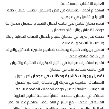
العالية للأخشاب المستخدمة.
استخدام أحدث الماكينات في قص وتشكيل الخشب لضمان دقة
الزوايا والتقفيل في عجمان.
توفير ضمان شامل على كافة أعمال التنجيد والتفصيل يضمن لك
جودة القماش والإسفنج بعجمان.
خدمة نجار سريع في عجمان للقيام بأعمال الصيانة المنزلية وفك
وتركيب الأثاث بمهارة عالية.
تفصيل برجولات خشبية ومظلات بتصاميم متميزة للحدائق والروف
في كافة مناطق عجمان.
تقديم استشارات مجانية في اختيار الديكورات الخشبية والألوان
التي تناسب مساحة بيتك في عجمان.
تفصيل برجولات خشبية ومظلات في عجمان
نحن نحول
المساحات الخارجية في منزلك إلى جلسات رائعة عبر تفصيل
البرجولات الخشبية لضمان جودة الخدمات المقدمة ببراعة
لعملائنا في عجمان. نستخدم أخشاباً معالجة تقاوم الرطوبة
العالية في عجمان، مع الالتزام التام بتوفير تصاميم عصرية توفر
لك الظل والجمال، مما يجعل منزلك في عجمان مكاناً مثالياً