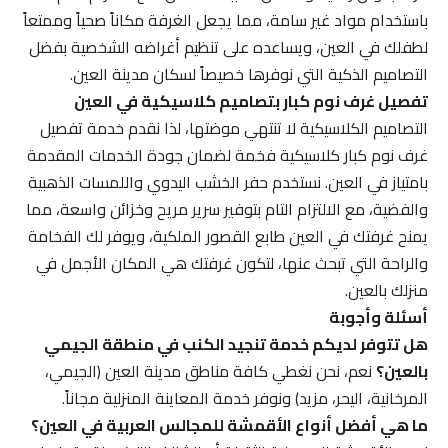
باستخدام مواد غير سامة، مما يجعل الغرفة مكاناً صحياً وممتعاً
لطفلك في العين، ويساعده على تنظيم أغراضه الشخصية بفضل
التصاميم الذكية التي نوفرها خصيصاً لسكان مدينة العين.
تفصيل غرف نوم كبار بتصاميم كلاسيكية في العين
التصاميم الكلاسيكية لا تنتهي موضتها، لذا نقدم خدمة تفصيل
غرف نوم كبار كلاسيكية فخمة لضمان جودة الخدمات المقدمة
بامتياز في العين. نستخدم حفر الخشب اليدوي واللمسات الذهبية
والفضية، مع الالتزام التام بتوفير سرير مريح وخزائن واسعة، مما
يمنح غرفتك في العين طابع القصور الملكية، ويوفر لك الفخامة
والراحة التي تبحث عنها، لتكون غرفتك هي المكان الأجمل في
منزلك بالعين.
أسئلة وأجوبة
هل تتوفر لديكم خدمة تنجيد الكنب في منطقة الجيمي
بالعين؟
نعم، نحن نغطي كافة مناطق مدينة العين (الجيمي،
المرخانية، اليحر، مزيد) ونوفر خدمة المعاينة المنزلية مجاناً.
ما هي أفضل أنواع الأقمشة للمجالس العربية في العين؟