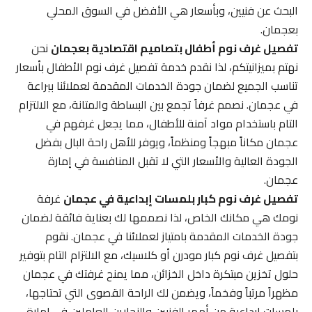
البحث عن فنيين، وبأسعار هي الأفضل في السوق المحلي
بعجمان.
تفصيل غرف نوم أطفال بتصاميم اقتصادية بعجمان
نحن
نهتم بميزانيتكم، لذا نقدم خدمة تفصيل غرف نوم الأطفال بأسعار
تناسب الجميع لضمان جودة الخدمات المقدمة لعملائنا ببراعة
في عجمان. نصمم غرفاً تجمع بين البساطة والمتانة، مع الالتزام
التام باستخدام مواد آمنة للأطفال، مما يجعل غرفهم في
عجمان مكاناً مبهجاً ومنظماً، ويوفر للأهل راحة البال بفضل
الجودة العالية والأسعار التي لا تقبل المنافسة في إمارة
عجمان.
تفصيل غرف نوم كبار بلمسات إبداعية في عجمان
غرفة
نومك هي مكانك الخاص، لذا نصممها لك بعناية فائقة لضمان
جودة الخدمات المقدمة بامتياز لعملائنا في عجمان. نقوم
بتفصيل غرف نوم كبار مودرن أو كلاسيك، مع الالتزام التام بتوفير
حلول تخزين مبتكرة داخل الخزائن، مما يمنح غرفتك في عجمان
مظهراً مرتباً وفخماً، ويضمن لك الراحة القصوى التي تحتاجها،
بلمسات إبداعية من أمهر الفنيين والنجارين العاملين في إمارة