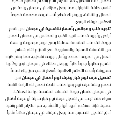
لضمان دقة التفصيل، مع الالتزام التام بتقديم تصاميم مبتكرة
تناسب كافة الأذواق، مما يجعل منزلك في عجمان واحة من
الجمال والأناقة، ويوفر لك قطع أثاث فريدة مصممة خصيصاً
لتعكس ذوقك الرفيع.
تنجيد كنب ومجالس بأسعار تنافسية في عجمان
نحن نقدم
أرخص وأجود خدمات تنجيد الكنب والمجالس في عجمان لضمان
جودة الخدمات المقدمة لعملائنا بتميز. نوفر مجموعة واسعة
من الأقمشة المحلية والمستوردة، مع الالتزام التام بتسليم
العمل في الموعد المحدد وبأعلى جودة تشطيب، مما يمنح كنبك
القديم مظهراً جديداً كلياً، ويجعل صالتك في عجمان تبدو وكأنها
مفروشة بأحدث الأطقم العالمية بأسعار تناسب ميزانيتك تماماً.
تفصيل غرف نوم كبار وغرف نوم أطفال في عجمان
نحن
نصمم وننفذ غرف نوم بمواصفات خاصة تضمن لك الراحة التامة
في عجمان لضمان جودة الخدمات المقدمة ببراعة لعملائنا.
سواء كنت ترغب في تفصيل غرفة نوم كبار حديثة أو غرفة أطفال
عملية، فإننا نستخدم أجود أنواع الأخشاب، مع الالتزام التام بتنفيذ
أدق تفاصيل التصميم، مما يجعل غرفتك في عجمان مكاناً مثالياً