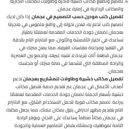
تصميم وتصنيع مكاتب خشبية فاخرة وطاولات للمحلات التجارية
والمكاتب الإدارية في إمارة عجمان.
تفصيل كنب مودرن حسب التصميم في عجمان
إذا كان لديك
تصميم كنب تحلم به، فنحن نحوله إلى واقع ملموس في منجرتنا
بعجمان لضمان جودة الخدمات المقدمة لعملائنا بامتياز.
نساعدك في اختيار الأقمشة والألوان، مع الالتزام التام بالدقة
في التنفيذ ومراعاة مقاسات الغرفة، مما يمنح منزلك في
عجمان قطعة أثاث فريدة لا تشبه غيرها، وتجمع بين العصرية
والراحة المطلقة التي تنشدها في صالة منزلك أو مجلسك
بعجمان.
تفصيل مكاتب خشبية وطاولات للمشاريع بعجمان
ندعم
أصحاب الأعمال في عجمان عبر تقديم خدمة تفصيل مكاتب
خشبية بأسعار الجملة لضمان جودة الخدمات المقدمة لعملائنا
ببراعة. نصمم مكاتب قوية تتحمل الاستخدام الشاق، مع الالتزام
التام بتقديم مظهر احترافي يليق بمكان عملك، مما يجعل مكتبك
في عجمان مكاناً منظماً يساعدك على النجاح، ويوفر الراحة
التامة لموظفيك وعملائك بفضل التصاميم العملية والجودة