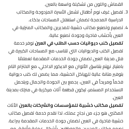
القماش واللون من تشكيلة واسعة بالعين.
تفصيل غرف نوم أطفال تشمل الأسرة المزدوجة والمكاتب
الدراسية المدمجة لضمان استغلال المساحات بذكاء.
تصميم وتصنيع مكاتب خشبية للمديرين والمكاتب المنزلية في
العين بأخشاب فاخرة وجودة تصنيع عالية.
تفصيل كنب ديوانيات حسب الطلب في العين
نوفر خدمة
تفصيل الكنب والديوانيات التي تتناسب مع المساحات الكبيرة في
فلل مدينة العين لضمان جودة الخدمات المقدمة لعملائنا
بامتياز. نهتم بتناسق الألوان مع الديكور الداخلي، مع الالتزام التام
بتوفير متانة عالية للهياكل الخشبية، مما يضمن لك كنب ديوانية
فخماً ومريحاً في العين، يجمع بين الجودة والجمال ويتحمل
الاستخدام المستمر، ليكون قطعة أثاث مركزية في منزلك بمدينة
العين.
تفصيل مكاتب خشبية للمؤسسات والشركات بالعين
الأثاث
المكتبي هو جزء من نجاح عملك، لذا نقدم خدمة تفصيل مكاتب
خشبية فاخرة في العين لضمان جودة الخدمات المقدمة ببراعة.
نصمم مكاتب المديرين والموظفين بأشكال عملية وأنيقة، مع