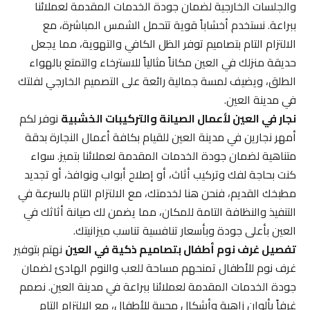
والجلسات الخارجية لضمان جودة الخدمات المقدمة لعملائنا
ببراعة. نستخدم أخشاباً قوية تتحمل الشمس المباشرة، مع
الالتزام التام بتصاميم توفر الظل الكافي والتهوية، مما يجعل
حديقة منزلك في العين مكاناً مثالياً للاسترخاء والتمتع بالهواء
الطلق، ويضيف لمسة جمالية رائعة على التصميم الخارجي لفلتك
في مدينة العين.
نجار في العين لأعمال الصيانة والتركيبات الخشبية
نوفر لكم
أمهر نجارين في مدينة العين للقيام بكافة أعمال النجارة بدقة
متناهية لضمان جودة الخدمات المقدمة لعملائنا بتميز. سواء
كنت بحاجة لفك وتركيب أثاث، أو إصلاح أبواب ونوافذ، أو تجديد
مطبخك القديم، فنحن هنا لخدمتك، مع الالتزام التام بالسرعة في
التنفيذ والنظافة التامة للمكان، مما يضمن لك صيانة أثاثك في
العين بأعلى جودة وبأسعار تنافسية تناسب ميزانيتك.
تفصيل غرف نوم أطفال بتصاميم ذكية في العين
نهتم بتوفير
غرف نوم للأطفال تمنحهم مساحة للعب والنوم الهادئ لضمان
جودة الخدمات المقدمة لعملائنا ببراعة في مدينة العين. نصمم
غرفاً بألوان زاهية وأشكال محببة للأطفال، مع الالتزام التام