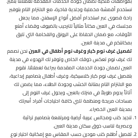
بمواصفات ملكية لضمان جودة الخدمات المقدمة لعملائنا بتميز.
نستخدم أقمشة مخملية وجلدية فاخرة، مع الالتزام التام بتوفير
راحة قصوى عبر استخدام أفضل أنواع الإسفنج، مما يجعل
مجلسك في العين مكاناً مثالياً للترحيب بالضيوف وقضاء أمتع
الأوقات، مع ضمان الحفاظ على الرونق والفخامة التي تليق
بمكانتكم في مدينة العين.
تفصيل غرف نوم كبار وغرف نوم أطفال في العين
نحن نصمم
لك غرف نوم تعكس ذوقك الخاص وتوفر لك الهدوء في مدينة
العين لضمان جودة الخدمات المقدمة ببراعة لعملائنا. نقوم
بتفصيل غرف نوم كبار كلاسيكية، وغرف أطفال بتصاميم إبداعية،
مع الالتزام التام بمتانة الخشب وجودة الطلاء، مما يضمن لك
أثاثاً يدوم طويلاً في منزلك بالعين، ويحول غرف النوم إلى
مساحات مريحة ومنظمة تلبي كافة احتياجات أفراد أسرتك
بمدينة العين الخضراء.
تنجيد كنب ومجالس عربية أرضية ومرتفعة بتصاميم تراثية
وعصرية تناسب ذوق سكان مدينة العين.
تفصيل أطقم كنب مودرن حسب المقاس مع إمكانية اختيار نوع