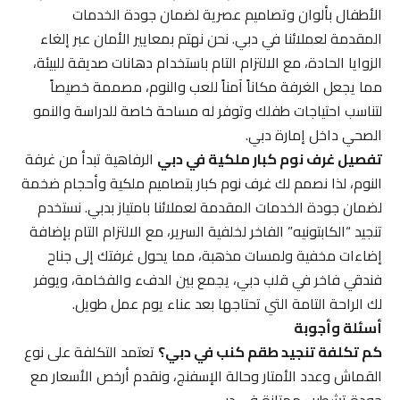
الأطفال بألوان وتصاميم عصرية لضمان جودة الخدمات
المقدمة لعملائنا في دبي. نحن نهتم بمعايير الأمان عبر إلغاء
الزوايا الحادة، مع الالتزام التام باستخدام دهانات صديقة للبيئة،
مما يجعل الغرفة مكاناً آمناً للعب والنوم، مصممة خصيصاً
لتناسب احتياجات طفلك وتوفر له مساحة خاصة للدراسة والنمو
الصحي داخل إمارة دبي.
تفصيل غرف نوم كبار ملكية في دبي
الرفاهية تبدأ من غرفة
النوم، لذا نصمم لك غرف نوم كبار بتصاميم ملكية وأحجام ضخمة
لضمان جودة الخدمات المقدمة لعملائنا بامتياز بدبي. نستخدم
تنجيد “الكابتونيه” الفاخر لخلفية السرير، مع الالتزام التام بإضافة
إضاءات مخفية ولمسات مذهبة، مما يحول غرفتك إلى جناح
فندقي فاخر في قلب دبي، يجمع بين الدفء والفخامة، ويوفر
لك الراحة التامة التي تحتاجها بعد عناء يوم عمل طويل.
أسئلة وأجوبة
كم تكلفة تنجيد طقم كنب في دبي؟
تعتمد التكلفة على نوع
القماش وعدد الأمتار وحالة الإسفنج، ونقدم أرخص الأسعار مع