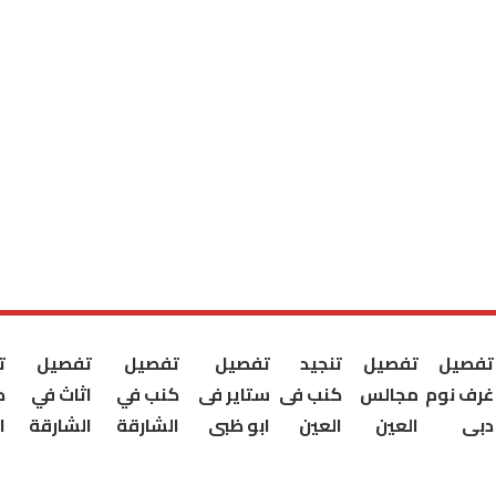
تفصيل
تفصيل
تنجيد
تفصيل
تفصيل
تفصيل
ت
غرف نوم
مجالس
كنب فى
ستاير فى
كنب في
اثاث في
ك
دبى
العين
العين
ابو ظبى
الشارقة
الشارقة
ا