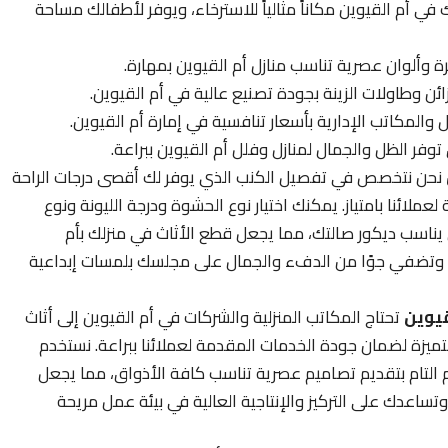
ي أم القيوين مكاناً مثالياً للاسترخاء، ويوفر لأطفالك مساحة
وألوان عصرية تناسب منازل أم القيوين بمهارة.
وطاولات الزينة بجودة تصنيع عالية في أم القيوين.
لمكاتب الإدارية بأسعار تنافسية في إمارة أم القيوين.
فر الظل والجمال لمنازل وفلل أم القيوين ببراعة.
نحن نتخصص في تفصيل الكنب الذي يوفر لك أقصى درجات الراحة
لائنا بامتياز. يمكنك اختيار نوع الحشوة ودرجة الليونة ونوع
ي يناسب ديكور صالتك، مما يجعل قطع الأثاث في منزلك بأم
ي، وتضفي جوًا من الدفء والجمال على مجلسك بلمسات إبداعية
يوين
تحتاج المكاتب المنزلية والشركات في أم القيوين إلى أثاث
يزة لضمان جودة الخدمات المقدمة لعملائنا ببراعة. نستخدم
ام التام بتقديم تصاميم عصرية تناسب كافة الأذواق، مما يجعل
اعدك على التركيز والإنتاجية العالية في بيئة عمل مريحة