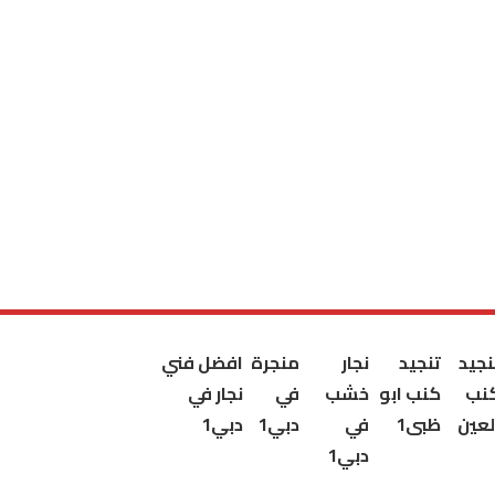
نجيد
تنجيد
نجار
منجرة
افضل فني
نب
كنب ابو
خشب
في
نجار في
لعين
ظبى1
في
دبي1
دبي1
دبي1