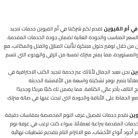
ي أم القيوين
تقدم لكم شركتنا في أم القيوين خدمات تنجيد
 السعر المناسب والجودة العالية لضمان جودة الخدمات المقدمة.
 من خلال توفير حلول مبتكرة لتأثيث المنازل والفلل والمكاتب، مع
ة والمستوردة، مما يمنح منزلك لمسة من الرقي والهدوء التي تتسم
ين
نحن نعيد الجمال لأثاثك عبر خدمة تنجيد الكنب الاحترافية في
ائنا بتميز. نوفر تشكيلة واسعة من الأقمشة الحديثة
 التالف بآخر عالي الكثافة، مما يضمن لك كنبًا مريحًا وجديدًا
مع الحفاظ على الأناقة والجودة التي تبحث عنها في صالة منزلك
وين
نقدم خدمات تفصيل غرف النوم المخصصة بمقاسات دقيقة
دمات المقدمة ببراعة لعملائنا. سواء كنت ترغب في غرفة نوم
أجود أنواع الأخشاب، مع الالتزام التام بتقديم تشطيبات نهائية