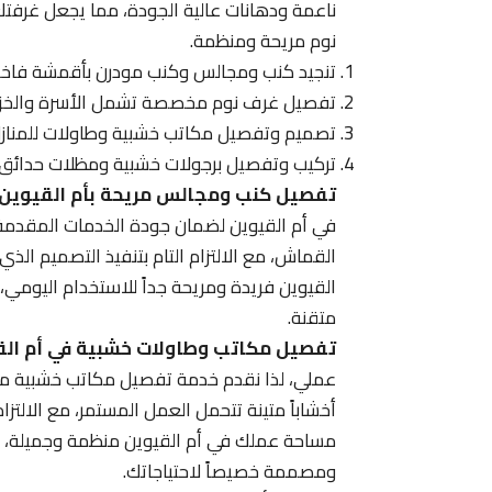
ناعمة ودهانات عالية الجودة، مما يجعل غرفتك ف
نوم مريحة ومنظمة.
تنجيد كنب ومجالس وكنب مودرن بأقمشة فاخرة 
تفصيل غرف نوم مخصصة تشمل الأسرة والخزائن 
تصميم وتفصيل مكاتب خشبية وطاولات للمنازل وا
تركيب وتفصيل برجولات خشبية ومظلات حدائق تو
تفصيل كنب ومجالس مريحة بأم القيوين
في أم القيوين لضمان جودة الخدمات المقدمة لعم
القماش، مع الالتزام التام بتنفيذ التصميم الذ
القيوين فريدة ومريحة جداً للاستخدام اليوم
متقنة.
تفصيل مكاتب وطاولات خشبية في أم الق
عملي، لذا نقدم خدمة تفصيل مكاتب خشبية متم
أخشاباً متينة تتحمل العمل المستمر، مع الالتز
مساحة عملك في أم القيوين منظمة وجميلة، وتس
ومصممة خصيصاً لاحتياجاتك.