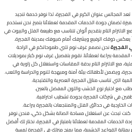
تعد المجالس عنوان الكرم في الفجيرة، لذا نوفر خدمة تنجيد
زة لضمان جودة الخدمات المقدمة لعملائنا بتميز. نحن نستخدم
ع الالتزام التام بتقديم ألوان تتناسب مع طبيعة الفلل والبيوت في
باً يعكس ذوقك الرفيع ويشرفك أمام ضيوفك بمدينة الفجيرة.
 الفجيرة
نحن نصمم غرف نوم تلبي طموحاتكم في الراحة
لمقدمة ببراعة لعملائنا. نقوم بتفصيل غرف نوم كبار بموديلات
ة، مع الالتزام التام بدقة المقاسات واستغلال كل زاوية في
لفجيرة، ويضمن لأطفالك بيئة آمنة ومبهجة للنوم والدراسة واللعب.
ية التي تناسب منازل الفجيرة العصرية والتقليدية.
 مع اختيار نوع الخشب واللون المفضل بالعين.
فين في شركات الفجيرة بجودة تشطيب احترافية.
لخارجية في حدائق الفلل والمنتجعات بالفجيرة ببراعة.
 كنت تبحث عن استغلال مساحة الصالة بشكل ذكي، فنحن نوفر
الزاوية (L Shape) لضمان جودة الخدمات المقدمة لعملائنا بامتياز في الفجيرة. نختار لك أفضل
م بمتانة القواعد الخشبية، مما يمنح منزلك في الفجيرة لمسة