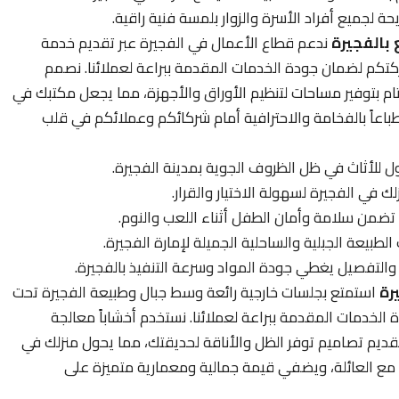
لجميع أفراد الأسرة والزوار بلمسة فنية راقية.
بالفجيرة
ندعم قطاع الأعمال في الفجيرة عبر تقديم خدمة
تكم لضمان جودة الخدمات المقدمة ببراعة لعملائنا. نصمم
تام بتوفير مساحات لتنظيم الأوراق والأجهزة، مما يجعل مكتبك في
انطباعاً بالفخامة والاحترافية أمام شركائكم وعملائكم في قلب
ل للأثاث في ظل الظروف الجوية بمدينة الفجيرة.
 في الفجيرة لسهولة الاختيار والقرار.
ضمن سلامة وأمان الطفل أثناء اللعب والنوم.
بيعة الجبلية والساحلية الجميلة لإمارة الفجيرة.
التفصيل يغطي جودة المواد وسرعة التنفيذ بالفجيرة.
رة
استمتع بجلسات خارجية رائعة وسط جبال وطبيعة الفجيرة تحت
خدمات المقدمة ببراعة لعملائنا. نستخدم أخشاباً معالجة
تقديم تصاميم توفر الظل والأناقة لحديقتك، مما يحول منزلك في
مع العائلة، ويضفي قيمة جمالية ومعمارية متميزة على