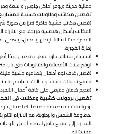
جمالية حديثة ويوفر أماكن جلوس واسعة ومريحة 
تفصيل مكاتب وطاولات خشبية للمشاريع 
تفصيل مكاتب خشبية فاخرة تعزز من صورة شرك
المكاتب بأشكال هندسية مريحة، مع الالتزام ال
الفجيرة مكاناً مثالياً للإبداع والعمل، ويعطي 
إمارة الفجيرة.
استخدام تقنيات نجارة متطورة تضمن عمرًا أطو
توفير عينات الأقمشة والكتالوجات حتى باب منزلك
تفصيل غرف نوم أطفال بتصاميم خشبية متينة ت
تصنيع برجولات خشبية ومظلات بتصاميم تناسب الط
تقديم ضمان حقيقي على كافة أعمال التنجيد و
تفصيل برجولات خشبية ومظلات في الفجي
برجولة خشبية مصممة خصيصاً لك لضمان جودة ال
لمقاومة الشمس والرطوبة، مع الالتزام التام ب
الفجيرة إلى منتجع خاص لقضاء أجمل الأوقات 
ممتلكاتك.