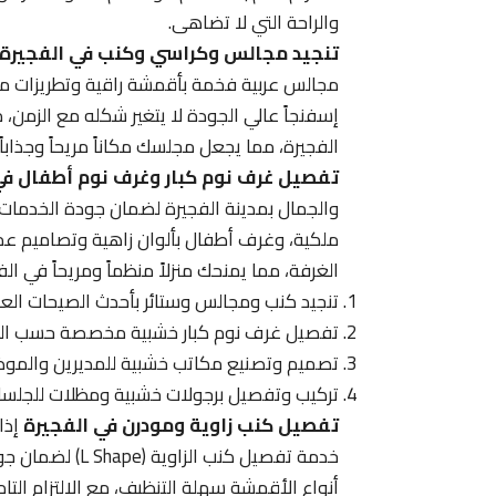
والراحة التي لا تضاهى.
تنجيد مجالس وكراسي وكنب في الفجيرة
مجالس عربية فخمة بأقمشة راقية وتطريزات ممي
إسفنجاً عالي الجودة لا يتغير شكله مع الزمن، م
الفجيرة، مما يجعل مجلسك مكاناً مريحاً وجذا
تفصيل غرف نوم كبار وغرف نوم أطفال في
والجمال بمدينة الفجيرة لضمان جودة الخدمات ا
ملكية، وغرف أطفال بألوان زاهية وتصاميم عملي
الغرفة، مما يمنحك منزلاً منظماً ومريحاً في ا
تنجيد كنب ومجالس وستائر بأحدث الصيحات العالم
تفصيل غرف نوم كبار خشبية مخصصة حسب الطلب
تصميم وتصنيع مكاتب خشبية للمديرين والموظ
تركيب وتفصيل برجولات خشبية ومظلات للجلسات ا
تفصيل كنب زاوية ومودرن في الفجيرة
إذا
خدمة تفصيل كنب 
أنواع الأقمشة سهلة التنظيف، مع الالتزام التا