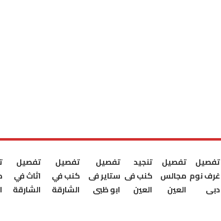
تفصيل
تفصيل
تنجيد
تفصيل
تفصيل
تفصيل
ت
غرف نوم
مجالس
كنب فى
ستاير فى
كنب في
اثاث في
ك
دبى
العين
العين
ابو ظبى
الشارقة
الشارقة
ا