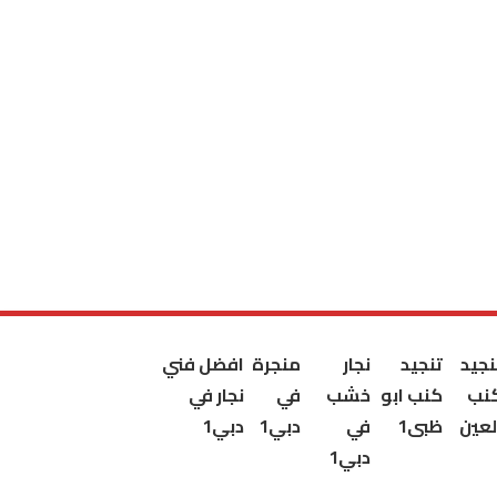
نجيد
تنجيد
نجار
منجرة
افضل فني
نب
كنب ابو
خشب
في
نجار في
لعين
ظبى1
في
دبي1
دبي1
دبي1