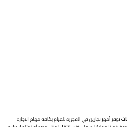
اث
نوفر أمهر نجارين في الفجيرة للقيام بكافة مهام النجارة
ة بتميز لعملائنا. سواء كنت تنتقل لمنزل جديد أو تحتاج لإصلاح