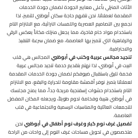
الأثاث المنزلي بأعلى معايير الجودة لضمان جودة الخدمات
المقدمة لعملائنا. نحن نتفهم حاجة سكان أبوظبي للتميز، لذا
نجمع بين التصاميم العصرية واللمسات التراثية، مع الالتزام التام
باستخدام مواد خام فاخرة، مما يجعل منزلك مكاناً يعكس الرقي
والرفاهية التي تتميز بها العاصمة، مع ضمان سرعة التنفيذ
والاحترافية.
تنجيد مجالس عربية وكنب في أبوظبي
المجالس هي قلب
البيت في أبوظبي، لذا نهتم بتقديم خدمة تنجيد مجالس عربية
فخمة تليق باستقبال ضيوفكم لضمان جودة الخدمات المقدمة
لعملائنا بتميز. نوفر أقمشة مقاومة للحرارة والبقع، مع الالتزام
التام باستخدام حشوات إسفنجية مريحة جداً، مما يمنح مجلسك
في أبوظبي هيبة وفخامة تدوم طويلاً، ويجعله المكان المفضل
للتجمعات العائلية والمناسبات الرسمية والاجتماعية في قلب
العاصمة.
تفصيل غرف نوم كبار وغرف نوم أطفال في أبوظبي
نحن
متخصصون في تحويل مساحات غرف النوم إلى واحات من الراحة