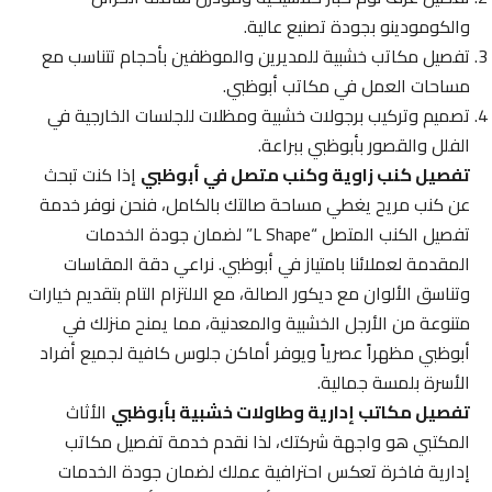
والكومودينو بجودة تصنيع عالية.
تفصيل مكاتب خشبية للمديرين والموظفين بأحجام تتناسب مع
مساحات العمل في مكاتب أبوظبي.
تصميم وتركيب برجولات خشبية ومظلات للجلسات الخارجية في
الفلل والقصور بأبوظبي ببراعة.
تفصيل كنب زاوية وكنب متصل في أبوظبي
إذا كنت تبحث
عن كنب مريح يغطي مساحة صالتك بالكامل، فنحن نوفر خدمة
تفصيل الكنب المتصل “L Shape” لضمان جودة الخدمات
المقدمة لعملائنا بامتياز في أبوظبي. نراعي دقة المقاسات
وتناسق الألوان مع ديكور الصالة، مع الالتزام التام بتقديم خيارات
متنوعة من الأرجل الخشبية والمعدنية، مما يمنح منزلك في
أبوظبي مظهراً عصرياً ويوفر أماكن جلوس كافية لجميع أفراد
الأسرة بلمسة جمالية.
تفصيل مكاتب إدارية وطاولات خشبية بأبوظبي
الأثاث
المكتبي هو واجهة شركتك، لذا نقدم خدمة تفصيل مكاتب
إدارية فاخرة تعكس احترافية عملك لضمان جودة الخدمات