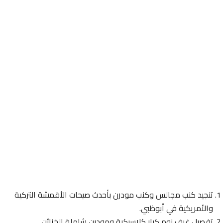
تنجيد كنب مجالس وكنب مودرن بأحدث صيحات الأقمشة التركية
والأمريكية في أبوظبي.
تفصيل غرف نوم كبار كلاسيكية ومودرن شاملة الخزائن