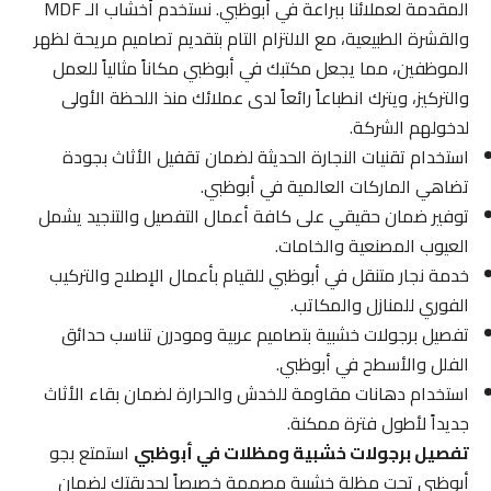
المقدمة لعملائنا ببراعة في أبوظبي. نستخدم أخشاب الـ MDF
والقشرة الطبيعية، مع الالتزام التام بتقديم تصاميم مريحة لظهر
الموظفين، مما يجعل مكتبك في أبوظبي مكاناً مثالياً للعمل
والتركيز، ويترك انطباعاً رائعاً لدى عملائك منذ اللحظة الأولى
لدخولهم الشركة.
استخدام تقنيات النجارة الحديثة لضمان تقفيل الأثاث بجودة
تضاهي الماركات العالمية في أبوظبي.
توفير ضمان حقيقي على كافة أعمال التفصيل والتنجيد يشمل
العيوب المصنعية والخامات.
خدمة نجار متنقل في أبوظبي للقيام بأعمال الإصلاح والتركيب
الفوري للمنازل والمكاتب.
تفصيل برجولات خشبية بتصاميم عربية ومودرن تناسب حدائق
الفلل والأسطح في أبوظبي.
استخدام دهانات مقاومة للخدش والحرارة لضمان بقاء الأثاث
جديداً لأطول فترة ممكنة.
تفصيل برجولات خشبية ومظلات في أبوظبي
استمتع بجو
أبوظبي تحت مظلة خشبية مصممة خصيصاً لحديقتك لضمان