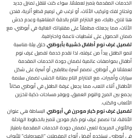
الخدمات المقدمة بتميز لعملائنا. سواء كنت تنتقل لمنزل جديد
وتحتاج لفك وتركيب الأثاث، أو ترغب في ترميم قطع أثرية، فنحن
هنا لنلبي طلبك، مع الالتزام التام بالدقة المتناهية وعدم خدش
الأثاث، مما يجعلك مطمئناً على مقتنياتك الغالية في أبوظبي، مع
ضمان الحصول على تشطيبات ناعمة واحترافية.
تفصيل غرف نوم أطفال خشبية بأبوظبي
خلق بيئة مناسبة
لنمو الطفل يبدأ من غرفته، لذا نقدم خدمة تفصيل غرف نوم
أطفال بمواصفات عالمية لضمان جودة الخدمات المقدمة
لعملائنا في أبوظبي. نصمم أسرة بطابقين أو أسرة على شكل
سيارات وأميرات، مع الالتزام التام بمتانة الخشب لضمان سلامة
الأطفال أثناء اللعب، مما يجعل غرفة الطفل في أبوظبي مكاناً
يجمع بين المرح والنوم العميق، ويوفر مساحات ذكية لتخزين
الألعاب والكتب.
تفصيل غرف نوم كبار مودرن في أبوظبي
البساطة هي عنوان
الأناقة، لذا نصمم غرف نوم كبار مودرن تتميز بالخطوط الهادئة
والألوان المريحة للعين لضمان جودة الخدمات المقدمة بامتياز
في أبوظبي. نستخدم أفضل أنواع المفصلات “الهيدروليك” للأبواب