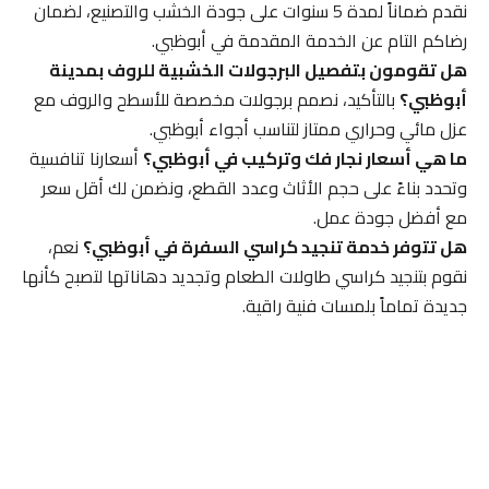
نقدم ضماناً لمدة 5 سنوات على جودة الخشب والتصنيع، لضمان
رضاكم التام عن الخدمة المقدمة في أبوظبي.
هل تقومون بتفصيل البرجولات الخشبية للروف بمدينة
أبوظبي؟
بالتأكيد، نصمم برجولات مخصصة للأسطح والروف مع
عزل مائي وحراري ممتاز لتناسب أجواء أبوظبي.
ما هي أسعار نجار فك وتركيب في أبوظبي؟
أسعارنا تنافسية
وتحدد بناءً على حجم الأثاث وعدد القطع، ونضمن لك أقل سعر
مع أفضل جودة عمل.
هل تتوفر خدمة تنجيد كراسي السفرة في أبوظبي؟
نعم،
نقوم بتنجيد كراسي طاولات الطعام وتجديد دهاناتها لتصبح كأنها
جديدة تماماً بلمسات فنية راقية.