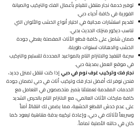
توفير خدمة نجار متنقل للقيام بأعمال الفك والتركيب والصيانة
الفورية في كافة أحياء دبي.
تقديم استشارات مجانية في اختيار أنواع الخشب والألوان التي
تناسب ديكور منزلك الحديث بدبي.
ضمان شامل على كافة قطع الأثاث المفصلة يغطي جودة
الخشب والدهانات لسنوات طويلة.
سرعة التنفيذ والالتزام التام بالمواعيد المحددة للتسليم والتركيب
في موقع العمل بمدينة دبي.
نجار فك وتركيب غرف نوم في دبي
إذا كنت تنتقل لمنزل جديد،
فنحن نوفر لك أفضل نجار فك وتركيب أثاث في دبي لضمان جودة
الخدمات المقدمة لعملائنا بتميز. متخصصون في التعامل مع
كافة ماركات الأثاث العالمي، مع الالتزام التام بالحرص الشديد
على عدم خدش القطع الخشبية، مما يضمن لك انتقالاً آمناً
وسريعاً لأثاثك في دبي، وإعادة تركيبه بدقة متناهية ليعود كما
كان في حالته الأصلية تماماً.