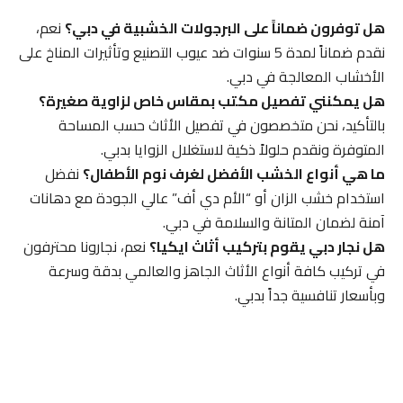
هل توفرون ضماناً على البرجولات الخشبية في دبي؟
نعم،
نقدم ضماناً لمدة 5 سنوات ضد عيوب التصنيع وتأثيرات المناخ على
الأخشاب المعالجة في دبي.
هل يمكنني تفصيل مكتب بمقاس خاص لزاوية صغيرة؟
بالتأكيد، نحن متخصصون في تفصيل الأثاث حسب المساحة
المتوفرة ونقدم حلولاً ذكية لاستغلال الزوايا بدبي.
ما هي أنواع الخشب الأفضل لغرف نوم الأطفال؟
نفضل
استخدام خشب الزان أو “الأم دي أف” عالي الجودة مع دهانات
آمنة لضمان المتانة والسلامة في دبي.
هل نجار دبي يقوم بتركيب أثاث ايكيا؟
نعم، نجارونا محترفون
في تركيب كافة أنواع الأثاث الجاهز والعالمي بدقة وسرعة
وبأسعار تنافسية جداً بدبي.