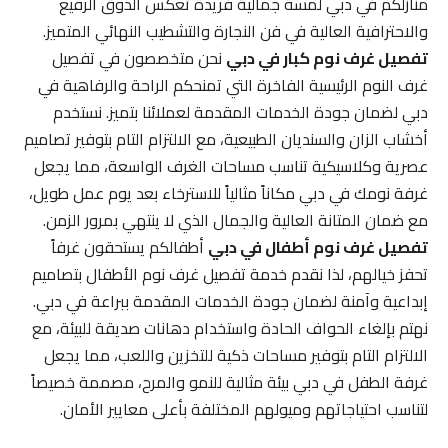
منازلكم في دبي لمسة جمالية فريدة تعكس الذوق الرفيع
والاحترافية العالية في فن النجارة والتشطيب النهائي المتميز.
تفصيل غرف نوم كبار في دبي
نحن متخصصون في تفصيل
غرف النوم الرئيسية الفاخرة التي تمنحكم الراحة والرفاهية في
دبي لضمان جودة الخدمات المقدمة لعملائنا بتميز. نستخدم
أخشاب الزان والسنديان الطبيعية، مع الالتزام التام بتوفير تصاميم
عصرية وكلاسيكية تناسب مساحات الغرف الواسعة، مما يجعل
غرفة نومك في دبي مكاناً مثالياً للاسترخاء بعد يوم عمل طويل،
مع ضمان المتانة العالية والجمال الذي لا ينتهي بمرور الزمن.
تفصيل غرف نوم أطفال في دبي
أطفالكم يستحقون غرفاً
تحفز خيالهم، لذا نقدم خدمة تفصيل غرف نوم الأطفال بتصاميم
إبداعية وآمنة لضمان جودة الخدمات المقدمة ببراعة في دبي.
نهتم بإلغاء الحواف الحادة واستخدام دهانات صديقة للبيئة، مع
الالتزام التام بتوفير مساحات ذكية للتخزين واللعب، مما يجعل
غرفة الطفل في دبي بيئة مثالية للنمو والمرح، مصممة خصيصاً
لتناسب احتياجاتهم وميولهم المختلفة بأعلى معايير الأمان.