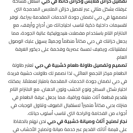
تفصيل خزائن ملابس وخزائن حائط في دبي
استغل مساحة
غرفتك بشكل مثالي عبر تفصيل خزائن الملابس المدمجة التي
نصممها في دبي لضمان جودة الخدمات المقدمة ببراعة. نوفر
تقسيمات داخلية ذكية تناسب احتياجاتك من أدراج وأرفف، مع
الالتزام التام باستخدام مفصلات هيدروليكية عالية الجودة، مما
يجعل خزانتك في دبي مكاناً منظماً وجميلاً يسهل عليك الوصول
لمقتنياتك، ويضيف لمسة عصرية وفخمة على ديكور الغرفة
العام.
تصميم وتفصيل طاولة طعام خشبية في دبي
تعتبر طاولة
الطعام مركز التجمع العائلي، لذا نصمم لك طاولات خشبية فريدة
في دبي لضمان جودة الخدمات المقدمة بامتياز لعملائنا. يمكنك
اختيار شكل السطح ونوع الخشب ولون الدهان، مع الالتزام التام
بتقديم قطعة أثاث متينة وراقية، مما يجعل غرفة الطعام في
منزلك بدبي مكاناً متميزاً لاستقبال الضيوف وتناول الوجبات في
أجواء من الفخامة والراحة التي تناسب أسلوب حياتك.
نجار تصليح أثاث وصيانة خشبية في دبي
نحن نهتم بالحفاظ
على قيمة أثاثك القديم عبر خدمة صيانة وتصليح الأخشاب في