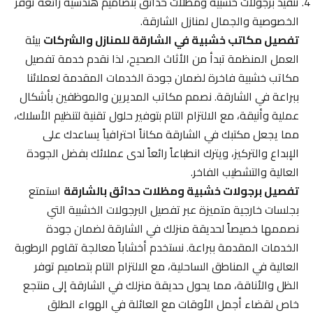
تنفيذ برجولات خشبية ومظلات حدائق بتصاميم هندسية رائعة توفر
الخصوصية والجمال لمنازل الشارقة.
تفصيل مكاتب خشبية في الشارقة للمنازل والشركات
بيئة
العمل المنظمة تبدأ من الأثاث الصحيح، لذا نقدم خدمة تفصيل
مكاتب خشبية فاخرة لضمان جودة الخدمات المقدمة لعملائنا
ببراعة في الشارقة. نصمم مكاتب المديرين والموظفين بأشكال
عملية وأنيقة، مع الالتزام التام بتوفير حلول تقنية لتنظيم الأسلاك،
مما يجعل مكتبك في الشارقة مكاناً احترافياً يساعدك على
الإبداع والتركيز، ويترك انطباعاً رائعاً لدى عملائك بفضل الجودة
العالية والتشطيب الفاخر.
تفصيل برجولات خشبية ومظلات حدائق بالشارقة
استمتع
بجلسات خارجية متميزة عبر تفصيل البرجولات الخشبية التي
نصممها خصيصاً لحديقة منزلك في الشارقة لضمان جودة
الخدمات المقدمة ببراعة. نستخدم أخشاباً معالجة تقاوم الرطوبة
العالية في المناطق الساحلية، مع الالتزام التام بتصاميم توفر
الظل والأناقة، مما يحول حديقة منزلك في الشارقة إلى منتجع
خاص لقضاء أجمل الأوقات مع العائلة في الهواء الطلق