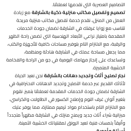
التصاميم العصرية التي نقدمها لعملائنا.
تصميم وتفصيل مكاتب منزلية ذكية بالشارقة
مع زيادة
العمل من المنزل، نقدم خدمة تفصيل مكاتب منزلية مريحة
تتناسب مع زوايا غرفتك في الشارقة لضمان جودة الخدمات
المقدمة بامتياز. نراعي الأبعاد الهندسية التي تضمن راحة الظهر
والرقبة، مع الالتزام التام بتوفير مساحات كافية للأجهزة والكتب،
مما يجعل مساحة عملك في الشارقة هادئة ومنظمة،
وتساعدك على إنجاز مهامك اليومية في جو من الراحة والفخامة
الخشبية المتميزة.
نجار تصليح أثاث وتجديد دهانات بالشارقة
نحن نعيد الحياة
لأثاثك القديم عبر خدمة التصليح وتجديد الدهانات الاحترافية في
الشارقة لضمان جودة الخدمات المقدمة لعملائنا بتميز. نقوم
بتغيير ألوان غرف النوم وإصلاح الكسور في الطاولات والكراسي،
مع الالتزام التام باستخدام مواد ترميم ممتازة، مما يوفر عليك
ميزانية شراء أثاث جديد ويمنح منزلك في الشارقة مظهراً متجدداً
وأنيقاً بلمسات فنية تعيد الرونق لمقتنياتك الخشبية الثمينة.
أسئلة وأجوبة