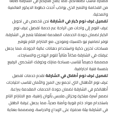
ممتازة تناسب تطلعاتكم، مما يمنح منازلكم في الشارقة طابعاً
من الفخامة والتميز الذي يواكب أحدث خطوط الديكور العالمية
والمحلية.
تفصيل غرف نوم كبار في الشارقة
نحن نتخصص في تحويل
غرف النوم إلى واحات من الراحة عبر خدمة تفصيل غرف نوم
الكبار لضمان جودة الخدمات المقدمة لعملائنا بتميز في الشارقة.
نوفر تصاميم نيو كلاسيك ومودرن، مع الالتزام التام بتوفير
مساحات تخزين ذكية واستخدام دهانات عالية الجودة، مما يجعل
غرفتك في الشارقة مكاناً مثالياً للنوم الهادئ والاسترخاء،
مصممة خصيصاً لتناسب مساحة منزلك وذوقك الشخصي الرفيع
بلمسة فنية احترافية.
تفصيل غرف نوم أطفال في الشارقة
نقدم خدمات تفصيل
غرف نوم الأطفال التي تجمع بين المرح والأمان لتناسب احتياجات
أطفالكم في الشارقة لضمان جودة الخدمات المقدمة ببراعة.
نصمم أسرة مبتكرة وخزائن ملابس بألوان زاهية، مع الالتزام التام
باستخدام مواد خام قوية وآمنة صحياً، مما يجعل غرفة الطفل
في الشارقة بيئة محفزة على الإبداع والدراسة، ومصممة بعناية