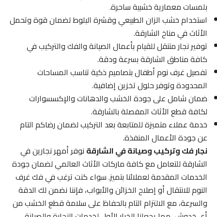
بلمسات معمارية خشبية ساحرة.
استخدام خشب الزان الطبيعي وقشرة البلوط لضمان قوة وتحمل
الأثاث في مناخ الشارقة.
توفير نجار متنقل للقيام بأعمال الصيانة والفك والتركيب في
كافة مناطق الشارقة بسرعة ودقة.
تفصيل غرف نوم أطفال بتصاميم ذكية تناسب المساحات
المحدودة وتوفر حلول تخزين إضافية.
ضمان شامل على جودة الخشب والدهانات والإكسسوارات
لكافة قطع الأثاث المفصلة بالشارقة.
خدمة عملاء متميزة للمتابعة بعد التركيب لضمان رضاكم التام
عن جودة الأعمال المنفذة.
نجار فك وتركيب وصيانة في الشارقة
نوفر أمهر نجارين في
الشارقة للتعامل مع كافة ماركات الأثاث العالمي لضمان جودة
الخدمات المقدمة لعملائنا بتميز. سواء كنت ترغب في فك غرف
النوم للانتقال أو إصلاح الخزائن والأبواب، فإننا نضمن لك الدقة
والسرعة، مع الالتزام التام بالحفاظ على سلامة قطع الخشب من
أي خدوش، مما يجعلنا الخيار الأول لخدمات النجارة والصيانة