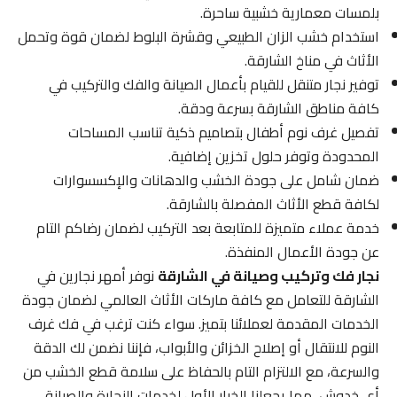
بلمسات معمارية خشبية ساحرة.
استخدام خشب الزان الطبيعي وقشرة البلوط لضمان قوة وتحمل
الأثاث في مناخ الشارقة.
توفير نجار متنقل للقيام بأعمال الصيانة والفك والتركيب في
كافة مناطق الشارقة بسرعة ودقة.
تفصيل غرف نوم أطفال بتصاميم ذكية تناسب المساحات
المحدودة وتوفر حلول تخزين إضافية.
ضمان شامل على جودة الخشب والدهانات والإكسسوارات
لكافة قطع الأثاث المفصلة بالشارقة.
خدمة عملاء متميزة للمتابعة بعد التركيب لضمان رضاكم التام
عن جودة الأعمال المنفذة.
نجار فك وتركيب وصيانة في الشارقة
نوفر أمهر نجارين في
الشارقة للتعامل مع كافة ماركات الأثاث العالمي لضمان جودة
الخدمات المقدمة لعملائنا بتميز. سواء كنت ترغب في فك غرف
النوم للانتقال أو إصلاح الخزائن والأبواب، فإننا نضمن لك الدقة
والسرعة، مع الالتزام التام بالحفاظ على سلامة قطع الخشب من
أي خدوش، مما يجعلنا الخيار الأول لخدمات النجارة والصيانة