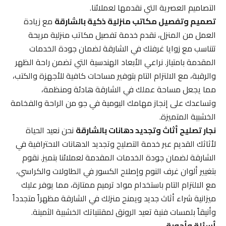
التصاميم العصرية التي نقدمها لعملائنا.
تصميم وتفصيل مكاتب منزلية ذكية بالشارقة
مع زيادة
العمل من المنزل، نقدم خدمة تفصيل مكاتب منزلية مريحة
تتناسب مع زوايا غرفتك في الشارقة لضمان جودة الخدمات
المقدمة بامتياز. نراعي الأبعاد الهندسية التي تضمن راحة الظهر
والرقبة، مع الالتزام التام بتوفير مساحات كافية للأجهزة والكتب،
مما يجعل مساحة عملك في الشارقة هادئة ومنظمة،
وتساعدك على إنجاز مهامك اليومية في جو من الراحة والفخامة
الخشبية المتميزة.
نجار تصليح أثاث وتجديد دهانات بالشارقة
نحن نعيد الحياة
لأثاثك القديم عبر خدمة التصليح وتجديد الدهانات الاحترافية في
الشارقة لضمان جودة الخدمات المقدمة لعملائنا بتميز. نقوم
بتغيير ألوان غرف النوم وإصلاح الكسور في الطاولات والكراسي،
مع الالتزام التام باستخدام مواد ترميم ممتازة، مما يوفر عليك
ميزانية شراء أثاث جديد ويمنح منزلك في الشارقة مظهراً متجدداً
وأنيقاً بلمسات فنية تعيد الرونق لمقتنياتك الخشبية الثمينة.
أسئلة وأجوبة