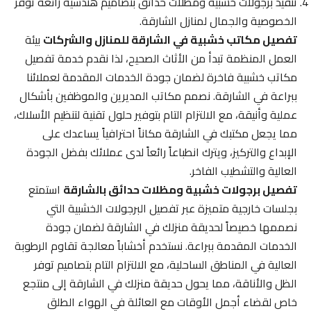
تنفيذ برجولات خشبية ومظلات حدائق بتصاميم هندسية رائعة توفر
الخصوصية والجمال لمنازل الشارقة.
تفصيل مكاتب خشبية في الشارقة للمنازل والشركات
بيئة
العمل المنظمة تبدأ من الأثاث الصحيح، لذا نقدم خدمة تفصيل
مكاتب خشبية فاخرة لضمان جودة الخدمات المقدمة لعملائنا
ببراعة في الشارقة. نصمم مكاتب المديرين والموظفين بأشكال
عملية وأنيقة، مع الالتزام التام بتوفير حلول تقنية لتنظيم الأسلاك،
مما يجعل مكتبك في الشارقة مكاناً احترافياً يساعدك على
الإبداع والتركيز، ويترك انطباعاً رائعاً لدى عملائك بفضل الجودة
العالية والتشطيب الفاخر.
تفصيل برجولات خشبية ومظلات حدائق بالشارقة
استمتع
بجلسات خارجية متميزة عبر تفصيل البرجولات الخشبية التي
نصممها خصيصاً لحديقة منزلك في الشارقة لضمان جودة
الخدمات المقدمة ببراعة. نستخدم أخشاباً معالجة تقاوم الرطوبة
العالية في المناطق الساحلية، مع الالتزام التام بتصاميم توفر
الظل والأناقة، مما يحول حديقة منزلك في الشارقة إلى منتجع
خاص لقضاء أجمل الأوقات مع العائلة في الهواء الطلق