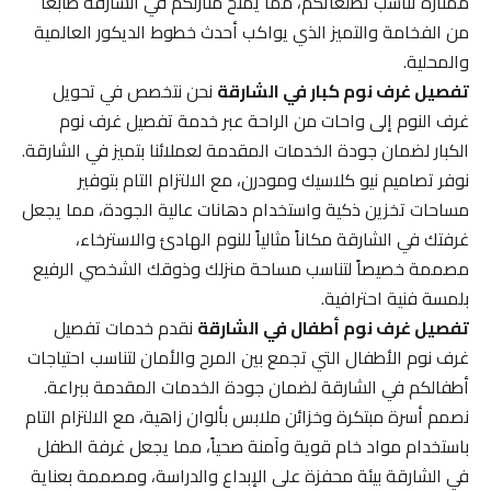
ممتازة تناسب تطلعاتكم، مما يمنح منازلكم في الشارقة طابعاً
من الفخامة والتميز الذي يواكب أحدث خطوط الديكور العالمية
والمحلية.
تفصيل غرف نوم كبار في الشارقة
نحن نتخصص في تحويل
غرف النوم إلى واحات من الراحة عبر خدمة تفصيل غرف نوم
الكبار لضمان جودة الخدمات المقدمة لعملائنا بتميز في الشارقة.
نوفر تصاميم نيو كلاسيك ومودرن، مع الالتزام التام بتوفير
مساحات تخزين ذكية واستخدام دهانات عالية الجودة، مما يجعل
غرفتك في الشارقة مكاناً مثالياً للنوم الهادئ والاسترخاء،
مصممة خصيصاً لتناسب مساحة منزلك وذوقك الشخصي الرفيع
بلمسة فنية احترافية.
تفصيل غرف نوم أطفال في الشارقة
نقدم خدمات تفصيل
غرف نوم الأطفال التي تجمع بين المرح والأمان لتناسب احتياجات
أطفالكم في الشارقة لضمان جودة الخدمات المقدمة ببراعة.
نصمم أسرة مبتكرة وخزائن ملابس بألوان زاهية، مع الالتزام التام
باستخدام مواد خام قوية وآمنة صحياً، مما يجعل غرفة الطفل
في الشارقة بيئة محفزة على الإبداع والدراسة، ومصممة بعناية