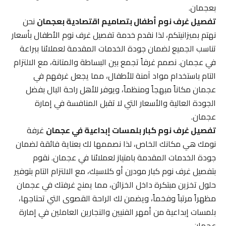
بعجمان.
تفصيل غرف نوم أطفال بتصاميم اقتصادية بعجمان
نحن
نهتم بميزانيتكم، لذا نقدم خدمة تفصيل غرف نوم الأطفال بأسعار
تناسب الجميع لضمان جودة الخدمات المقدمة لعملائنا ببراعة
في عجمان. نصمم غرفاً تجمع بين البساطة والمتانة، مع الالتزام
التام باستخدام مواد آمنة للأطفال، مما يجعل غرفهم في
عجمان مكاناً مبهجاً ومنظماً، ويوفر للأهل راحة البال بفضل
الجودة العالية والأسعار التي لا تقبل المنافسة في إمارة
عجمان.
تفصيل غرف نوم كبار بلمسات إبداعية في عجمان
غرفة
نومك هي مكانك الخاص، لذا نصممها لك بعناية فائقة لضمان
جودة الخدمات المقدمة بامتياز لعملائنا في عجمان. نقوم
بتفصيل غرف نوم كبار مودرن أو كلاسيك، مع الالتزام التام بتوفير
حلول تخزين مبتكرة داخل الخزائن، مما يمنح غرفتك في عجمان
مظهراً مرتباً وفخماً، ويضمن لك الراحة القصوى التي تحتاجها،
بلمسات إبداعية من أمهر الفنيين والنجارين العاملين في إمارة
عجمان.