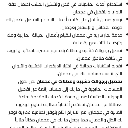
استخدام أحدث الماكينات في قص وتشكيل الخشب لضمان دقة
الزوايا والتقفيل في عجمان.
توفير ضمان شامل على كافة أعمال التنجيد والتفصيل يضمن لك
جودة القماش والإسفنج بعجمان.
خدمة نجار سريع في عجمان للقيام بأعمال الصيانة المنزلية وفك
وتركيب الأثاث بمهارة عالية.
تفصيل برجولات خشبية ومظلات بتصاميم متميزة للحدائق والروف
في كافة مناطق عجمان.
تقديم استشارات مجانية في اختيار الديكورات الخشبية والألوان
التي تناسب مساحة بيتك في عجمان.
تفصيل برجولات خشبية ومظلات في عجمان
نحن نحول
المساحات الخارجية في منزلك إلى جلسات رائعة عبر تفصيل
البرجولات الخشبية لضمان جودة الخدمات المقدمة ببراعة
لعملائنا في عجمان. نستخدم أخشاباً معالجة تقاوم الرطوبة
العالية في عجمان، مع الالتزام التام بتوفير تصاميم عصرية توفر
لك الظل والجمال، مما يجعل منزلك في عجمان مكاناً مثالياً
للاسترخاء في الهواء الطلق والتمتع بالجلسات العائلية المريحة