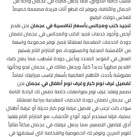
تناسب كافة الأذواق، مما يجعل منزلك في عجمان واحة من
الجمال والأناقة، ويوفر لك قطع أثاث فريدة مصممة خصيصاً
لتعكس ذوقك الرفيع.
تنجيد كنب ومجالس بأسعار تنافسية في عجمان
نحن نقدم
أرخص وأجود خدمات تنجيد الكنب والمجالس في عجمان لضمان
جودة الخدمات المقدمة لعملائنا بتميز. نوفر مجموعة واسعة
من الأقمشة المحلية والمستوردة، مع الالتزام التام بتسليم
العمل في الموعد المحدد وبأعلى جودة تشطيب، مما يمنح كنبك
القديم مظهراً جديداً كلياً، ويجعل صالتك في عجمان تبدو وكأنها
مفروشة بأحدث الأطقم العالمية بأسعار تناسب ميزانيتك تماماً.
تفصيل غرف نوم كبار وغرف نوم أطفال في عجمان
نحن
نصمم وننفذ غرف نوم بمواصفات خاصة تضمن لك الراحة التامة
في عجمان لضمان جودة الخدمات المقدمة ببراعة لعملائنا.
سواء كنت ترغب في تفصيل غرفة نوم كبار حديثة أو غرفة أطفال
عملية، فإننا نستخدم أجود أنواع الأخشاب، مع الالتزام التام بتنفيذ
أدق تفاصيل التصميم، مما يجعل غرفتك في عجمان مكاناً مثالياً
للنوم المريح، وتوفر لك الخصوصية والفخامة التي تستحقها في