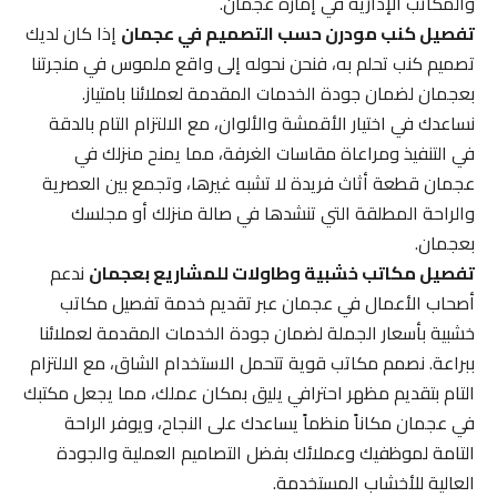
والمكاتب الإدارية في إمارة عجمان.
تفصيل كنب مودرن حسب التصميم في عجمان
إذا كان لديك
تصميم كنب تحلم به، فنحن نحوله إلى واقع ملموس في منجرتنا
بعجمان لضمان جودة الخدمات المقدمة لعملائنا بامتياز.
نساعدك في اختيار الأقمشة والألوان، مع الالتزام التام بالدقة
في التنفيذ ومراعاة مقاسات الغرفة، مما يمنح منزلك في
عجمان قطعة أثاث فريدة لا تشبه غيرها، وتجمع بين العصرية
والراحة المطلقة التي تنشدها في صالة منزلك أو مجلسك
بعجمان.
تفصيل مكاتب خشبية وطاولات للمشاريع بعجمان
ندعم
أصحاب الأعمال في عجمان عبر تقديم خدمة تفصيل مكاتب
خشبية بأسعار الجملة لضمان جودة الخدمات المقدمة لعملائنا
ببراعة. نصمم مكاتب قوية تتحمل الاستخدام الشاق، مع الالتزام
التام بتقديم مظهر احترافي يليق بمكان عملك، مما يجعل مكتبك
في عجمان مكاناً منظماً يساعدك على النجاح، ويوفر الراحة
التامة لموظفيك وعملائك بفضل التصاميم العملية والجودة
العالية للأخشاب المستخدمة.