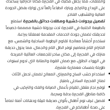
والملفات، مما يجعل مكتبك في الفجيرة مكاناً احترافياً يساعدك
على الإبداع والتركيز، ويترك انطباعاً رائعاً لدى زوارك بفضل الجودة
العالية والتشطيب الفاخر.
تفصيل برجولات خشبية ومظلات حدائق بالفجيرة
استمتع
بالطبيعة الخلابة في الفجيرة تحت برجولة خشبية مصممة خصيصاً
لحديقتك لضمان جودة الخدمات المقدمة لعملائنا ببراعة.
نستخدم أخشاباً معالجة تقاوم الرطوبة الساحلية والشمس، مع
الالتزام التام بتصاميم توفر الظل التام والجمال، مما يحول حديقة
منزلك في الفجيرة إلى مكان ساحر للتجمعات العائلية المريحة
في الهواء الطلق، مع ضمان القوة والمتانة التي تدوم لسنوات
طويلة بلمسات معمارية متميزة.
استخدام خشب الساج والميرنتي المعالج لضمان تحمل الأثاث
لمناخ الفجيرة الساحلي بامتياز.
توفير نجار متنقل للقيام بأعمال الصيانة والفك والتركيب في
كافة مناطق الفجيرة بدقة وسرعة.
تفصيل غرف نوم أطفال بألوان صديقة للبيئة ودهانات آمنة تماماً
على صحة أطفالكم في الفجيرة.