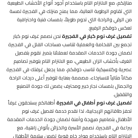
منازلكم، مع الالتزام التام باستخدام أجود أنواع الأخشاب الطبيعية
التي تقاوم الرطوبة العالية، مما يمنح منزلك في الفجيرة لمسة
من الرقي والراحة التي تدوم طويلاً، بلمسات فنية واحترافية
تعكس ذوقكم الرفيع.
تفصيل غرف نوم كبار في الفجيرة
نحن نصمم غرف نوم كبار
تجمع بين الفخامة والعملية لتناسب مساحات الفلل في الفجيرة
لضمان جودة الخدمات المقدمة لعملائنا بتميز. نقوم بتفصيل
الغرف بأخشاب الزان الطبيعي، مع الالتزام التام بتوفير تصاميم
عصرية وكلاسيكية تناسب ذوقكم، مما يجعل غرفتك في الفجيرة
مكاناً مثالياً للاسترخاء، مصممة بعناية لتوفير أعلى درجات الراحة
والجمال بلمسات نجار خبير ومحترف يضمن لك جودة التصنيع
والتقفيل.
تفصيل غرف نوم أطفال في الفجيرة
أطفالكم يستحقون غرفاً
تحفز طاقاتهم الإيجابية، لذا نقدم خدمة تفصيل غرف نوم
الأطفال بتصاميم مبهجة وآمنة لضمان جودة الخدمات المقدمة
ببراعة في الفجيرة. نصمم الأسرة والخزائن بألوان زاهية، مع
الالتزام التام باستخدام مواد خام قوية تضمن سلامة الأطفال