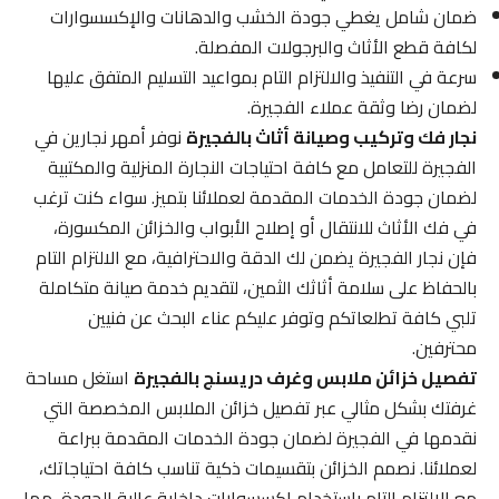
ضمان شامل يغطي جودة الخشب والدهانات والإكسسوارات
لكافة قطع الأثاث والبرجولات المفصلة.
سرعة في التنفيذ والالتزام التام بمواعيد التسليم المتفق عليها
لضمان رضا وثقة عملاء الفجيرة.
نجار فك وتركيب وصيانة أثاث بالفجيرة
نوفر أمهر نجارين في
الفجيرة للتعامل مع كافة احتياجات النجارة المنزلية والمكتبية
لضمان جودة الخدمات المقدمة لعملائنا بتميز. سواء كنت ترغب
في فك الأثاث للانتقال أو إصلاح الأبواب والخزائن المكسورة،
فإن نجار الفجيرة يضمن لك الدقة والاحترافية، مع الالتزام التام
بالحفاظ على سلامة أثاثك الثمين، لتقديم خدمة صيانة متكاملة
تلبي كافة تطلعاتكم وتوفر عليكم عناء البحث عن فنيين
محترفين.
تفصيل خزائن ملابس وغرف دريسنج بالفجيرة
استغل مساحة
غرفتك بشكل مثالي عبر تفصيل خزائن الملابس المخصصة التي
نقدمها في الفجيرة لضمان جودة الخدمات المقدمة ببراعة
لعملائنا. نصمم الخزائن بتقسيمات ذكية تناسب كافة احتياجاتك،
مع الالتزام التام باستخدام إكسسوارات داخلية عالية الجودة، مما