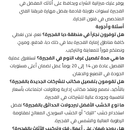
يوفر عليك ميزانية الشراء ويحافظ على أثاثك المفضل في
الفجيرة لسنوات طويلة قادمة بفضل مهارة فريقنا الفني
المتخصص في فنون النجارة.
أسئلة وأجوبة
هل توفرون نجاراً في منطقة دبا الفجيرة؟
نعم، نحن نغطي
كافة مناطق إمارة الفجيرة بما في ذلك دبا، قدفع، ومربح،
ونصلكم فوراً للمعاينة والتركيب.
ما هي مدة تفصيل غرف النوم في الفجيرة؟
تستغرق عملية
التفصيل عادة من 14 إلى 20 يوماً عمل لضمان أعلى مستويات
الجودة في التصنيع والدهان.
هل تقومون بتفصيل مكاتب للشركات الجديدة بالفجيرة؟
بالتأكيد، نصمم وننفذ مكاتب إدارية وطاولات اجتماعات بأسعار
تنافسية وجودة عالية للشركات في الفجيرة.
ما نوع الخشب الأفضل لبرجولات الحدائق بالفجيرة؟
نفضل
استخدام خشب “التيك” أو الخشب السويدي المعالج لمقاومة
الرطوبة العالية والشمس في الفجيرة.
هل يوجد ضمان على أعمال فك وتركيب الأثاث بالفجيرة؟