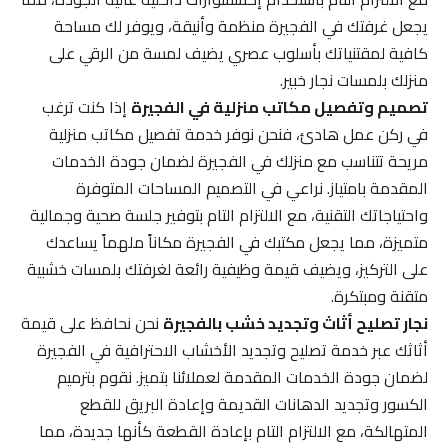
يجعل غرفتك في الفجيرة منظمة وأنيقة، ويوفر لك مساحة
كافية لمقتنياتك بأسلوب عصري يضيف لمسة من الرقي على
منزلك بلمسات نجار خبير.
تصميم وتفصيل مكاتب منزلية في الفجيرة
إذا كنت ترغب
في ركن عمل هادئ، فنحن نوفر خدمة تفصيل مكاتب منزلية
مريحة تتناسب مع منزلك في الفجيرة لضمان جودة الخدمات
المقدمة بامتياز. نراعي في التصميم المساحات المتوفرة
واحتياجاتك التقنية، مع الالتزام التام بتوفير جلسة صحية وجمالية
متميزة، مما يجعل مكتبك في الفجيرة مكاناً ملهماً يساعدك
على التركيز، ويضيف قيمة وظيفية رائعة لغرفتك بلمسات خشبية
متقنة ومبتكرة.
نجار تصليح أثاث وتجديد خشب بالفجيرة
نحن نحافظ على قيمة
أثاثك عبر خدمة تصليح وتجديد الأخشاب الاحترافية في الفجيرة
لضمان جودة الخدمات المقدمة لعملائنا بتميز. نقوم بترميم
الكسور وتجديد الدهانات القديمة وإعادة البريق للقطع
المتهالكة، مع الالتزام التام بإعادة القطعة كأنها جديدة، مما