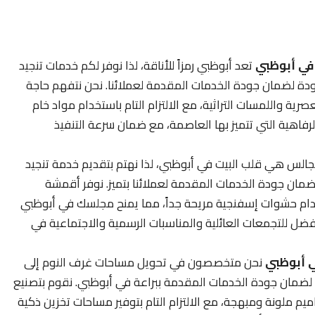
في أبوظبي
تعد أبوظبي رمزاً للأناقة، لذا نوفر لكم خدمات تنجيد
جودة لضمان جودة الخدمات المقدمة لعملائنا. نحن نتفهم حاجة
صرية واللمسات التراثية، مع الالتزام التام باستخدام مواد خام
رفاهية التي تتميز بها العاصمة، مع ضمان سرعة التنفيذ
الس هي قلب البيت في أبوظبي، لذا نهتم بتقديم خدمة تنجيد
ان جودة الخدمات المقدمة لعملائنا بتميز. نوفر أقمشة
ستخدام حشوات إسفنجية مريحة جداً، مما يمنح مجلسك في أبوظبي
فضل للتجمعات العائلية والمناسبات الرسمية والاجتماعية في
ي أبوظبي
نحن متخصصون في تحويل مساحات غرف النوم إلى
لضمان جودة الخدمات المقدمة ببراعة في أبوظبي. نقوم بتصنيع
يم ملونة ومبهجة، مع الالتزام التام بتوفير مساحات تخزين ذكية