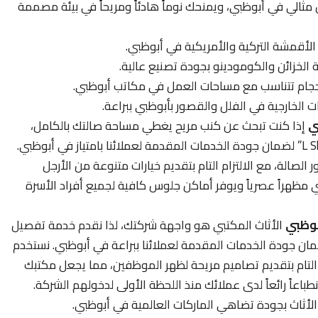
الي في أبوظبي، ويمنحك نوماً هادئاً ومريحاً في بيئة مصممة
أقمشة التركية والأمريكية في أبوظبي.
لخزائن والكومودينو بجودة تصنيع عالية.
جام تتناسب مع مساحات العمل في مكاتب أبوظبي.
الخارجية في الفلل والقصور بأبوظبي ببراعة.
ي
إذا كنت تبحث عن كنب مريح يغطي مساحة صالتك بالكامل،
فنحن نوفر خدمة تفصيل الكنب المتصل “L Shape” لضمان جودة الخدمات المقدمة لعملائنا بامتياز في أبوظبي.
لصالة، مع الالتزام التام بتقديم خيارات متنوعة من الأرجل
 مظهراً عصرياً ويوفر أماكن جلوس كافية لجميع أفراد الأسرة
بوظبي
الأثاث المكتبي هو واجهة شركتك، لذا نقدم خدمة تفصيل
ان جودة الخدمات المقدمة لعملائنا ببراعة في أبوظبي. نستخدم
ع الالتزام التام بتقديم تصاميم مريحة لظهر الموظفين، مما يجعل مكتبك
انطباعاً رائعاً لدى عملائك منذ اللحظة الأولى لدخولهم الشركة.
الأثاث بجودة تضاهي الماركات العالمية في أبوظبي.