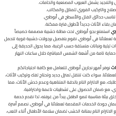
والتنجيد يشمل العيوب المصنعية والخامات.
لاح والتركيب الفوري للمنازل والمكاتب.
تناسب حدائق الفلل والأسطح في أبوظبي.
 بقاء الأثاث جديداً لأطول فترة ممكنة.
بي
استمتع بجو أبوظبي تحت مظلة خشبية مصممة خصيصاً
 لعملائنا في أبوظبي. نقوم بتفصيل برجولات خشبية قوية تتحمل
ءات ليلية ونباتات متسلقة حسب الرغبة، مما يحول الحديقة إلى
 حماية تامة من أشعة الشمس المباشرة خلال ساعات النهار
اث
نوفر أمهر نجارين أبوظبي للتعامل مع كافة احتياجاتكم
ملائنا. سواء كنت تنتقل لمنزل جديد وتحتاج لفك وتركيب الأثاث،
لبك، مع الالتزام التام بالدقة المتناهية وعدم خدش الأثاث، مما
بي، مع ضمان الحصول على تشطيبات ناعمة واحترافية.
لق بيئة مناسبة لنمو الطفل يبدأ من غرفته، لذا نقدم خدمة
ان جودة الخدمات المقدمة لعملائنا في أبوظبي. نصمم أسرة
لالتزام التام بمتانة الخشب لضمان سلامة الأطفال أثناء اللعب،