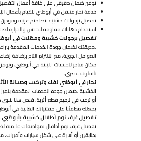
توفير ضمان حقيقي على كافة أعمال التفصيل 
خدمة نجار متنقل في أبوظبي للقيام بأعمال الإص
تفصيل برجولات خشبية بتصاميم عربية ومودرن 
استخدام دهانات مقاومة للخدش والحرارة لضمان
تفصيل برجولات خشبية ومظلات في أبوظ
لحديقتك لضمان جودة الخدمات المقدمة ببراعة
العوامل الجوية، مع الالتزام التام بإضافة إضا
مكان ساحر للجلسات الليلية في أبوظبي، ويوفر
بأسلوب عصري.
نجار في أبوظبي لفك وتركيب وصيانة الأث
الخشبية لضمان جودة الخدمات المقدمة بتميز لع
أو ترغب في ترميم قطع أثرية، فنحن هنا لنلبي ط
يجعلك مطمئناً على مقتنياتك الغالية في أبوظ
تفصيل غرف نوم أطفال خشبية بأبوظبي
خ
تفصيل غرف نوم أطفال بمواصفات عالمية لضم
بطابقين أو أسرة على شكل سيارات وأميرات، مع ا