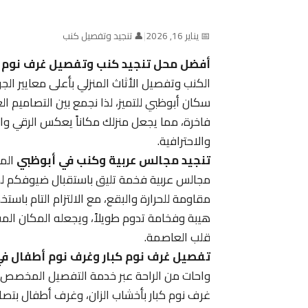
📅 يناير 16, 2026
|
👤 تنجيد وتفصيل كنب
أفضل محل تنجيد كنب وتفصيل غرف نوم 
الكنب وتفصيل الأثاث المنزلي بأعلى معايير ال
سكان أبوظبي للتميز، لذا نجمع بين التصاميم الع
فاخرة، مما يجعل منزلك مكاناً يعكس الرقي وال
والاحترافية.
تنجيد مجالس عربية وكنب في أبوظبي
المج
مجالس عربية فخمة تليق باستقبال ضيوفكم لضم
مقاومة للحرارة والبقع، مع الالتزام التام با
هيبة وفخامة تدوم طويلاً، ويجعله المكان الم
قلب العاصمة.
تفصيل غرف نوم كبار وغرف نوم أطفال ف
واحات من الراحة عبر خدمة التفصيل المخصص 
غرف نوم كبار بأخشاب الزان، وغرف أطفال بتصام