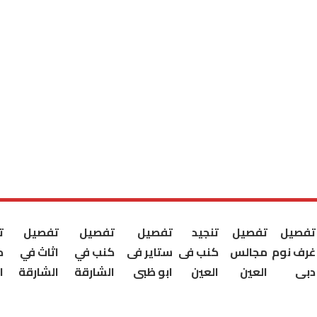
تفصيل
تفصيل
تنجيد
تفصيل
تفصيل
تفصيل
ت
غرف نوم
مجالس
كنب فى
ستاير فى
كنب في
اثاث في
ك
دبى
العين
العين
ابو ظبى
الشارقة
الشارقة
ا