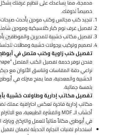
مدمجة، مما يساعدك على تنظيم غرفتك بشكل مث
خصيصاً لذوقك.
تنجيد كنب مجالس وكنب مودرن بأحدث صيحات ال
تفصيل غرف نوم كبار كلاسيكية ومودرن شاملة ا
تفصيل مكاتب خشبية للمديرين والموظفين بأح
تصميم وتركيب برجولات خشبية ومظلات للجلسات 
تفصيل كنب زاوية وكنب متصل في أبوظب
نراعي دقة المقاسات وتناسق الألوان مع ديكور ا
الخشبية والمعدنية، مما يمنح منزلك في أبوظبي
بلمسة جمالية.
تفصيل مكاتب إدارية وطاولات خشبية بأ
مكاتب إدارية فاخرة تعكس احترافية عملك لضم
أخشاب الـ MDF والقشرة الطبيعية، م
في أبوظبي مكاناً مثالياً للعمل والتركيز، ويترك 
استخدام تقنيات النجارة الحديثة لضمان تقفيل 