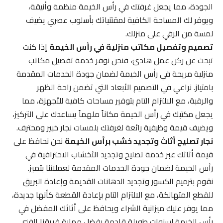
الجودة، مما يجعل غرفتك في رأس الخيمة منظمة وأنيقة،
ويوفر لك المساحة الكافية لمقتنياتك بأسلوب عصري يضيف
لمسة من الرقي على منزلك.
تصميم وتفصيل مكاتب منزلية في رأس الخيمة
إذا كنت
تبحث عن ركن عمل هادئ، فنحن نوفر خدمة تفصيل مكاتب
منزلية مريحة في رأس الخيمة لضمان جودة الخدمات المقدمة
بامتياز. نراعي في التصميم الأبعاد التي تضمن راحة الظهر
والرقبة، مع الالتزام التام بتوفير مساحات كافية للأجهزة، مما
يجعل مكتبك في رأس الخيمة مكاناً ملهماً يساعدك على التركيز،
ويضيف قيمة وظيفية رائعة لغرفتك بلمسات نجار خبير ومحترف.
نجار تصليح أثاث وتجديد خشب برأس الخيمة
نحن نحافظ على
قيمة أثاثك عبر خدمة تصليح وتجديد الأخشاب الاحترافية في
رأس الخيمة لضمان جودة الخدمات المقدمة لعملائنا بتميز.
نقوم بترميم الكسور وتجديد الدهانات القديمة وإعادة البريق
للقطع المتهالكة، مع الالتزام التام بإعادة القطعة كأنها جديدة،
مما يوفر عليك ميزانية الشراء ويحافظ على أثاثك المفضل في
رأس الخيمة لسنوات طويلة قادمة بفضل مهارة فريقنا الفني