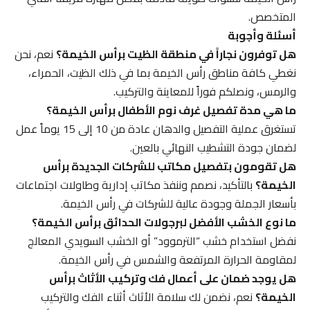
المتخصص.
أسئلة وأجوبة
هل توفرون نجاراً في منطقة الظيت برأس الخيمة؟
نعم، نحن
نغطي كافة مناطق رأس الخيمة بما في ذلك الظيت، الحمراء،
والرمس، ونصلكم فوراً للمعاينة والتركيب.
ما هي مدة تفصيل غرف نوم الأطفال برأس الخيمة؟
تستغرق عملية التفصيل والدهان عادة من 10 إلى 15 يوماً عمل
لضمان جودة التشطيب النهائي بالعين.
هل تقومون بتفصيل مكاتب للشركات الجديدة برأس
الخيمة؟
بالتأكيد، نصمم وننفذ مكاتب إدارية وطاولات اجتماعات
بأسعار الجملة وجودة عالية للشركات في رأس الخيمة.
ما نوع الخشب الأفضل لبرجولات الحدائق برأس الخيمة؟
نفضل استخدام خشب “الترموود” أو الخشب السويدي المعالج
لمقاومة الحرارة المرتفعة والشمس في رأس الخيمة.
هل يوجد ضمان على أعمال فك وتركيب الأثاث برأس
الخيمة؟
نعم، نضمن لك سلامة الأثاث أثناء الفك والتركيب