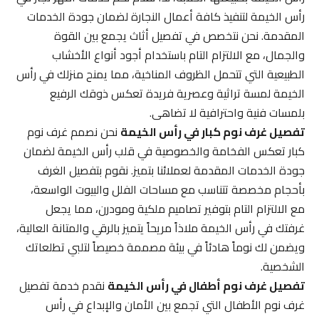
رأس الخيمة لتنفيذ كافة أعمال النجارة لضمان جودة الخدمات
المقدمة. نحن نتخصص في تفصيل أثاث يجمع بين القوة
والجمال، مع الالتزام التام باستخدام أجود أنواع الأخشاب
الطبيعية التي تتحمل الظروف المناخية، مما يمنح منزلك في رأس
الخيمة لمسة تراثية وعصرية فريدة تعكس ذوقك الرفيع
بلمسات فنية واحترافية لا تضاهى.
تفصيل غرف نوم كبار في رأس الخيمة
نحن نصمم غرف نوم
كبار تعكس الفخامة والخصوصية في قلب رأس الخيمة لضمان
جودة الخدمات المقدمة لعملائنا بتميز. نقوم بتفصيل الغرف
بأحجام مخصصة تتناسب مع مساحات الفلل والبيوت الواسعة،
مع الالتزام التام بتوفير تصاميم ملكية ومودرن، مما يجعل
غرفتك في رأس الخيمة ملاذاً مريحاً يتميز بالرقي والمتانة العالية،
ويضمن لك نوماً هادئاً في بيئة مصممة خصيصاً لتلبي تطلعاتك
الشخصية.
تفصيل غرف نوم أطفال في رأس الخيمة
نقدم خدمة تفصيل
غرف نوم الأطفال التي تجمع بين الأمان والإبداع في رأس