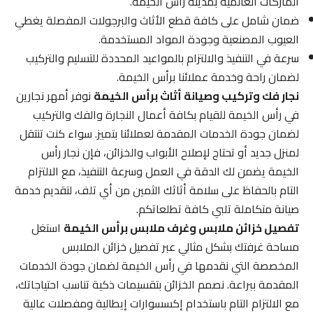
الماركات العالمية بمدينة رأس الخيمة.
ضمان شامل على كافة قطع الأثاث والبرجولات المفصلة يغطي
العيوب المصنعية وجودة المواد المستخدمة.
سرعة في التنفيذ والالتزام بالمواعيد المحددة للتسليم والتركيب
لضمان راحة وخدمة عملائنا برأس الخيمة.
نجار فك وتركيب وصيانة أثاث برأس الخيمة
نوفر أمهر نجارين
في رأس الخيمة للقيام بكافة أعمال النجارة والفك والتركيب
لضمان جودة الخدمات المقدمة لعملائنا بتميز. سواء كنت تنتقل
لمنزل جديد أو تحتاج لإصلاح الأبواب والخزائن، فإن نجار رأس
الخيمة يضمن لك الدقة في العمل وسرعة التنفيذ، مع الالتزام
التام بالحفاظ على سلامة أثاثك الثمين من أي تلف، لتقديم خدمة
صيانة متكاملة تلبي كافة تطلعاتكم.
تفصيل خزائن ملابس وغرف ملابس برأس الخيمة
استغل
مساحة غرفتك بشكل مثالي عبر تفصيل خزائن الملابس
المخصصة التي نقدمها في رأس الخيمة لضمان جودة الخدمات
المقدمة ببراعة. نصمم الخزائن بتقسيمات ذكية تناسب احتياجاتك،
مع الالتزام التام باستخدام إكسسوارات إيطالية ومفصلات عالية