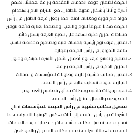
الخيمة لضمان جودة الخدمات المقدمة ببراعة لعملائنا. نصمم
أسرة وأثاثاً بأشكال محببة للأطفال، مع الالتزام التام باستخدام
مواد خام قوية ودهانات آمنة، مما يجعل غرفة الطفل في رأس
الخيمة مكاناً ملهماً للنوم واللعب، ومصمماً بعناية فائقة لتوفير
مساحات تخزين ذكية تساعد على تنظيم الغرفة بشكل دائم.
تفصيل غرف نوم رئيسية بلمسات فنية وتصاميم مخصصة تناسب
كافة الأذواق في رأس الخيمة بمهارة.
تصميم وتصنيع غرف نوم أطفال تشمل الأسرة المبتكرة وحلول
التخزين الذكية في رأس الخيمة ببراعة.
تفصيل مكاتب خشبية إدارية وطاولات للمؤسسات والمحلات
التجارية بجودة تشطيب عالية في رأس الخيمة.
تنفيذ برجولات خشبية ومظلات حدائق بتصاميم رائعة توفر
الخصوصية والجمال لمنازل رأس الخيمة.
تفصيل مكاتب خشبية في رأس الخيمة للمؤسسات
تحتاج
الشركات في رأس الخيمة إلى أثاث يعكس هويتها الاحترافية، لذا
نقدم خدمة تفصيل مكاتب خشبية فاخرة لضمان جودة الخدمات
المقدمة لعملائنا ببراعة. نصمم مكاتب المديرين والموظفين