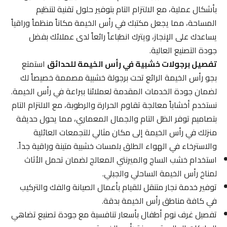
بأشكال عملية، مع الالتزام التام بتوفير حلول تقنية لتنظيم
المساحة، مما يجعل مكتبك في رأس الخيمة مكاناً منظماً وراقياً
يساعدك على الإنجاز، ويترك انطباعاً رائعاً لدى عملائك بفضل
جودة التصنيع العالية.
تفصيل برجولات خشبية في رأس الخيمة للحدائق
استمتع
بجو رأس الخيمة الرائع تحت برجولة خشبية مصممة خصيصاً لك
لضمان جودة الخدمات المقدمة لعملائنا ببراعة في رأس الخيمة.
نستخدم أخشاباً معالجة تقاوم الحرارة والرطوبة، مع الالتزام التام
بتصاميم توفر الظل التام والجمال المعماري، مما يحول حديقة
منزلك في رأس الخيمة إلى مكان مثالي للتجمعات العائلية
والاسترخاء في الهواء الطلق بلمسات خشبية متينة وراقية جداً.
استخدام خشب الساج والميرنتي المعالج لضمان تحمل الأثاث
لمناخ رأس الخيمة الساحلي والجبلي.
توفير خدمة نجار متنقل للقيام بأعمال الصيانة والفك والتركيب
في كافة مناطق رأس الخيمة بدقة.
تفصيل غرف نوم أطفال بأسعار تنافسية مع جودة تصنيع تضاهي