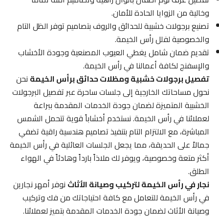
وخالية من الزوايا الحادة للأمان.
تصنيع برجولات خشبية للحدائق والروف بتصاميم توفر الظل التام
والخصوصية لفلل رأس الخيمة.
تقديم ضمان شامل يغطي العيوب المصنعية وجودة الأخشاب
والإسفنج لكافة أعمالنا في رأس الخيمة.
تفصيل برجولات خشبية ومظلات حدائق برأس الخيمة
نحن
نحول مساحاتك الخارجية إلى جلسات ساحرة عبر تفصيل البرجولات
الخشبية المتميزة لضمان جودة الخدمات المقدمة ببراعة
لعملائنا في رأس الخيمة. نستخدم أخشاباً قوية تتحمل الشمس
المباشرة، مع الالتزام التام بتنفيذ تصاميم هندسية راقية تضفي
جمالاً على الحديقة، مما يجعل الجلسات العائلية في رأس الخيمة
أكثر متعة وخصوصية، ويوفر لك ملاذاً بارداً وهادئاً في الهواء
الطلق.
نجار في رأس الخيمة لتركيب وصيانة الأثاث
نوفر أمهر نجارين
في رأس الخيمة للتعامل مع كافة احتياجاتك من فك وتركيب
وصيانة الأثاث لضمان جودة الخدمات المقدمة بتميز لعملائنا.