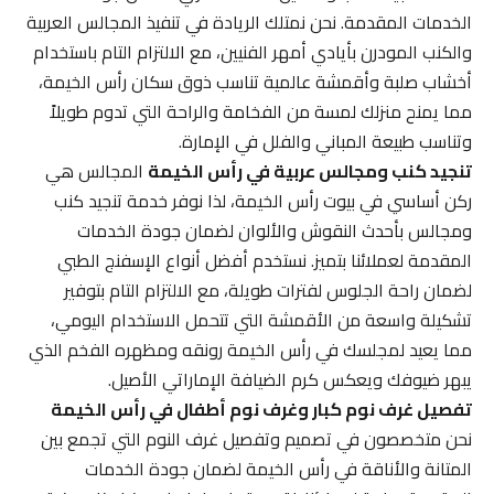
الخدمات المقدمة. نحن نمتلك الريادة في تنفيذ المجالس العربية
والكنب المودرن بأيادي أمهر الفنيين، مع الالتزام التام باستخدام
أخشاب صلبة وأقمشة عالمية تناسب ذوق سكان رأس الخيمة،
مما يمنح منزلك لمسة من الفخامة والراحة التي تدوم طويلاً
وتناسب طبيعة المباني والفلل في الإمارة.
تنجيد كنب ومجالس عربية في رأس الخيمة
المجالس هي
ركن أساسي في بيوت رأس الخيمة، لذا نوفر خدمة تنجيد كنب
ومجالس بأحدث النقوش والألوان لضمان جودة الخدمات
المقدمة لعملائنا بتميز. نستخدم أفضل أنواع الإسفنج الطبي
لضمان راحة الجلوس لفترات طويلة، مع الالتزام التام بتوفير
تشكيلة واسعة من الأقمشة التي تتحمل الاستخدام اليومي،
مما يعيد لمجلسك في رأس الخيمة رونقه ومظهره الفخم الذي
يبهر ضيوفك ويعكس كرم الضيافة الإماراتي الأصيل.
تفصيل غرف نوم كبار وغرف نوم أطفال في رأس الخيمة
نحن متخصصون في تصميم وتفصيل غرف النوم التي تجمع بين
المتانة والأناقة في رأس الخيمة لضمان جودة الخدمات