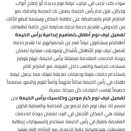
سواء كنت ترغب في تركيب غرفة نوم جديدة أو إصلاح أبواب
وخزائن، فإن نجار رأس الخيمة يضمن لك السرعة والدقة، مع
الالتزام التام بالمحافظة على نظافة المكان وسلامة قطع الأثاث
من الخدوش، لتقديم خدمة نجارة محترفة تلبي كافة تطلعاتك.
تفصيل غرف نوم أطفال بتصاميم إبداعية برأس الخيمة
أطفالكم يستحقون غرفاً تعبر عن شخصياتهم، لذا نقدم خدمة
تفصيل غرف نوم الأطفال بأشكال وموديلات مبتكرة لضمان
جودة الخدمات المقدمة لعملائنا برأس الخيمة. نهتم بتوفير
مساحات للدراسة واللعب داخل الغرفة، مع الالتزام التام
باستخدام خامات متينة ودهانات صديقة للبيئة، مما يجعل غرفة
طفلك في رأس الخيمة مكاناً ملهماً وآمناً للنوم والنمو، مصمماً
خصيصاً ليناسب احتياجات كل مرحلة عمرية.
تفصيل غرف نوم كبار مودرن وكلاسيك برأس الخيمة
نحن
نصمم لك غرف نوم كبار تجمع بين الفخامة والعملية لتكون
غرفتك هي المكان الأجمل في البيت لضمان جودة الخدمات
المقدمة بامتياز في رأس الخيمة. نستخدم إكسسوارات إيطالية
ومفصلات هيدروليكية عالية الجودة، مع الالتزام التام بتنفيذ