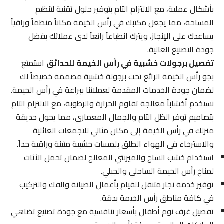
بأشكال عملية، مع الالتزام التام بتوفير حلول تقنية لتنظيم
المساحة، مما يجعل مكتبك في رأس الخيمة مكاناً منظماً وراقياً
يساعدك على الإنجاز، ويترك انطباعاً رائعاً لدى عملائك بفضل
جودة التصنيع العالية.
تفصيل برجولات خشبية في رأس الخيمة للحدائق
استمتع
بجو رأس الخيمة الرائع تحت برجولة خشبية مصممة خصيصاً لك
لضمان جودة الخدمات المقدمة لعملائنا ببراعة في رأس الخيمة.
نستخدم أخشاباً معالجة تقاوم الحرارة والرطوبة، مع الالتزام التام
بتصاميم توفر الظل التام والجمال المعماري، مما يحول حديقة
منزلك في رأس الخيمة إلى مكان مثالي للتجمعات العائلية
والاسترخاء في الهواء الطلق بلمسات خشبية متينة وراقية جداً.
استخدام خشب الساج والميرنتي المعالج لضمان تحمل الأثاث
لمناخ رأس الخيمة الساحلي والجبلي.
توفير خدمة نجار متنقل للقيام بأعمال الصيانة والفك والتركيب
في كافة مناطق رأس الخيمة بدقة.
تفصيل غرف نوم أطفال بأسعار تنافسية مع جودة تصنيع تضاهي