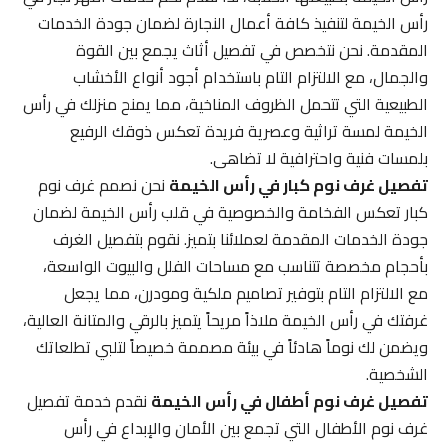
رأس الخيمة لتنفيذ كافة أعمال النجارة لضمان جودة الخدمات
المقدمة. نحن نتخصص في تفصيل أثاث يجمع بين القوة
والجمال، مع الالتزام التام باستخدام أجود أنواع الأخشاب
الطبيعية التي تتحمل الظروف المناخية، مما يمنح منزلك في رأس
الخيمة لمسة تراثية وعصرية فريدة تعكس ذوقك الرفيع
بلمسات فنية واحترافية لا تضاهى.
تفصيل غرف نوم كبار في رأس الخيمة
نحن نصمم غرف نوم
كبار تعكس الفخامة والخصوصية في قلب رأس الخيمة لضمان
جودة الخدمات المقدمة لعملائنا بتميز. نقوم بتفصيل الغرف
بأحجام مخصصة تتناسب مع مساحات الفلل والبيوت الواسعة،
مع الالتزام التام بتوفير تصاميم ملكية ومودرن، مما يجعل
غرفتك في رأس الخيمة ملاذاً مريحاً يتميز بالرقي والمتانة العالية،
ويضمن لك نوماً هادئاً في بيئة مصممة خصيصاً لتلبي تطلعاتك
الشخصية.
تفصيل غرف نوم أطفال في رأس الخيمة
نقدم خدمة تفصيل
غرف نوم الأطفال التي تجمع بين الأمان والإبداع في رأس