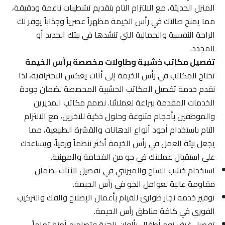
المنزل الحديثة، مع الالتزام التام بتقديم تشطيبات ناعمة ودقيقة،
مما يمنح صالتك في رأس الخيمة مظهراً عصرياً وجذاباً يوفر لك
الراحة النفسية والجمالية التي تنشدها في بيتك الجديد أو
المجدد.
تفصيل مكاتب خشبية وطاولات مخصصة برأس الخيمة
تحتاج المكاتب في رأس الخيمة إلى أثاث يعكس الاحترافية، لذا
نقدم خدمة تفصيل المكاتب الخشبية المخصصة لضمان جودة
الخدمات المقدمة ببراعة لعملائنا. نصمم مكاتب المديرين
والموظفين بأحجام متنوعة وحلول ذكية للتخزين، مع الالتزام
التام باستخدام أجود أنواع الدهانات والقشرة الطبيعية، مما
يجعل بيئة العمل في رأس الخيمة أكثر تنظماً ورقياً، ويساعدك
على استقبال عملائك في جو من الفخامة والمهنية.
استخدام خشب الساج والميرنتي في تفصيل الأثاث لضمان
مقاومة عالية لعوامل الجو في رأس الخيمة.
توفير خدمة نجار طوارئ للقيام بأعمال الإصلاح والفك والتركيب
الفوري في كافة مناطق رأس الخيمة.
تفصيل غرف نوم أطفال بألوان زاهية وتصاميم آمنة تماماً