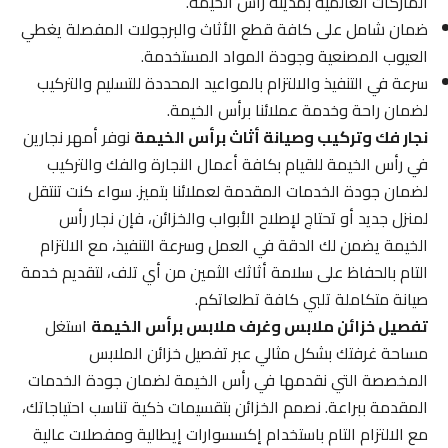
الماركات العالمية بمدينة رأس الخيمة.
ضمان شامل على كافة قطع الأثاث والبرجولات المفصلة يغطي
العيوب المصنعية وجودة المواد المستخدمة.
سرعة في التنفيذ والالتزام بالمواعيد المحددة للتسليم والتركيب
لضمان راحة وخدمة عملائنا برأس الخيمة.
نجار فك وتركيب وصيانة أثاث برأس الخيمة
نوفر أمهر نجارين
في رأس الخيمة للقيام بكافة أعمال النجارة والفك والتركيب
لضمان جودة الخدمات المقدمة لعملائنا بتميز. سواء كنت تنتقل
لمنزل جديد أو تحتاج لإصلاح الأبواب والخزائن، فإن نجار رأس
الخيمة يضمن لك الدقة في العمل وسرعة التنفيذ، مع الالتزام
التام بالحفاظ على سلامة أثاثك الثمين من أي تلف، لتقديم خدمة
صيانة متكاملة تلبي كافة تطلعاتكم.
تفصيل خزائن ملابس وغرف ملابس برأس الخيمة
استغل
مساحة غرفتك بشكل مثالي عبر تفصيل خزائن الملابس
المخصصة التي نقدمها في رأس الخيمة لضمان جودة الخدمات
المقدمة ببراعة. نصمم الخزائن بتقسيمات ذكية تناسب احتياجاتك،
مع الالتزام التام باستخدام إكسسوارات إيطالية ومفصلات عالية