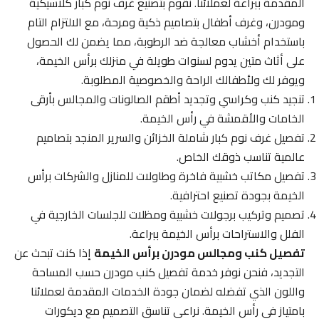
المقدمة ببراعة لعملائنا. نقوم بتصنيع غرف نوم كبار كلاسيكية
ومودرن، وغرف أطفال بتصاميم ذكية ومرحة، مع الالتزام التام
باستخدام أخشاب معالجة ضد الرطوبة، مما يضمن لك الحصول
على أثاث متين يدوم لسنوات طويلة في منزلك برأس الخيمة،
ويوفر لك ولأطفالك الراحة والخصوصية المطلوبة.
تنجيد كنب وكراسي وتجديد أطقم الصالونات والمجالس بأرقى
الخامات والأقمشة في رأس الخيمة.
تفصيل غرف نوم كبار شاملة الخزائن والسرير المنجد بتصاميم
عالمية تناسب ذوقك الخاص.
تفصيل مكاتب خشبية فاخرة وطاولات للمنازل والشركات برأس
الخيمة بجودة تصنيع احترافية.
تصميم وتركيب برجولات خشبية ومظلات للجلسات الخارجية في
الفلل والاستراحات برأس الخيمة ببراعة.
تفصيل كنب ومجالس مودرن برأس الخيمة
إذا كنت تبحث عن
التجديد، فنحن نوفر خدمة تفصيل كنب مودرن حسب المساحة
واللون الذي تفضله لضمان جودة الخدمات المقدمة لعملائنا
بامتياز في رأس الخيمة. نراعي تناسق التصميم مع ديكورات