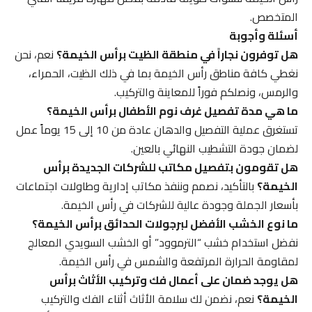
المتخصص.
أسئلة وأجوبة
هل توفرون نجاراً في منطقة الظيت برأس الخيمة؟
نعم، نحن
نغطي كافة مناطق رأس الخيمة بما في ذلك الظيت، الحمراء،
والرمس، ونصلكم فوراً للمعاينة والتركيب.
ما هي مدة تفصيل غرف نوم الأطفال برأس الخيمة؟
تستغرق عملية التفصيل والدهان عادة من 10 إلى 15 يوماً عمل
لضمان جودة التشطيب النهائي بالعين.
هل تقومون بتفصيل مكاتب للشركات الجديدة برأس
الخيمة؟
بالتأكيد، نصمم وننفذ مكاتب إدارية وطاولات اجتماعات
بأسعار الجملة وجودة عالية للشركات في رأس الخيمة.
ما نوع الخشب الأفضل لبرجولات الحدائق برأس الخيمة؟
نفضل استخدام خشب “الترموود” أو الخشب السويدي المعالج
لمقاومة الحرارة المرتفعة والشمس في رأس الخيمة.
هل يوجد ضمان على أعمال فك وتركيب الأثاث برأس
الخيمة؟
نعم، نضمن لك سلامة الأثاث أثناء الفك والتركيب