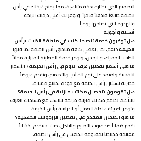
التصميم الذي تختاره بدقة متناهية، مما يمنح غرفتك في رأس
الخيمة طابعاً فندقياً فاخراً، ويوفر لك أعلى درجات الراحة
والهدوء التي تحتاجها يومياً.
أسئلة وأجوبة
هل توفرون خدمة تنجيد الكنب في منطقة الظيت برأس
الخيمة؟
نعم، نحن نغطي كافة مناطق رأس الخيمة بما فيها
الظيت، الحمراء، والرمس، ونوفر خدمة المعاينة المنزلية مجاناً.
ما هي أسعار تفصيل غرف النوم في رأس الخيمة؟
الأسعار
تنافسية وتعتمد على نوع الخشب والتصميم، ونقدم عروضاً
حصرية لسكان رأس الخيمة مع جودة تصنيع ممتازة.
هل تقومون بتفصيل مكاتب منزلية في رأس الخيمة؟
بالتأكيد، نصمم مكاتب منزلية مريحة تتناسب مع مساحات الغرف
وتوفر لك بيئة هادئة للعمل أو الدراسة برأس الخيمة.
ما هو الضمان المقدم على تفصيل البرجولات الخشبية؟
نقدم ضماناً ضد عيوب التصنيع والتآكل، حيث نستخدم أخشاباً
معالجة خصيصاً لمقاومة الطقس في رأس الخيمة.