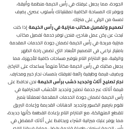
الجودة، مما يجعل غرفتك في رأس الخيمة منظمة وأنيقة،
ويوفر لك المساحة الكافية لمقتنياتك بأسلوب عصري يضيف
لمسة من الرقي على منزلك.
تصميم وتفصيل مكاتب منزلية في رأس الخيمة
إذا كنت
تبحث عن ركن عمل هادئ، فنحن نوفر خدمة تفصيل مكاتب
منزلية مريحة في رأس الخيمة لضمان جودة الخدمات المقدمة
بامتياز. نراعي في التصميم الأبعاد التي تضمن راحة الظهر
والرقبة، مع الالتزام التام بتوفير مساحات كافية للأجهزة، مما
يجعل مكتبك في رأس الخيمة مكاناً ملهماً يساعدك على التركيز،
ويضيف قيمة وظيفية رائعة لغرفتك بلمسات نجار خبير ومحترف.
نجار تصليح أثاث وتجديد خشب برأس الخيمة
نحن نحافظ على
قيمة أثاثك عبر خدمة تصليح وتجديد الأخشاب الاحترافية في
رأس الخيمة لضمان جودة الخدمات المقدمة لعملائنا بتميز.
نقوم بترميم الكسور وتجديد الدهانات القديمة وإعادة البريق
للقطع المتهالكة، مع الالتزام التام بإعادة القطعة كأنها جديدة،
مما يوفر عليك ميزانية الشراء ويحافظ على أثاثك المفضل في
رأس الخيمة لسنوات طويلة قادمة بفضل مهارة فريقنا الفني