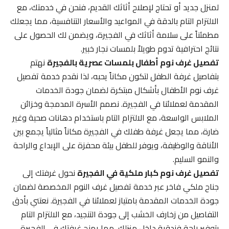
لمنزل جديد أو تحتاج لإصلاح أثاثك القديم، فنحن في خدمتك، مع
الالتزام التام بالدقة في المواعيد والأسعار التنافسية، مما يجعلك
مطمئناً على سلامة أثاثك في الفجيرة، ويضمن لك الحصول على
نتائج احترافية تدوم طويلاً بلمسات نجار خبير.
تفصيل غرف نوم أطفال بلمسات عصرية بالفجيرة
نهتم
بتفاصيل غرفة الطفل لتكون مكاناً يحبه، لذا نقدم خدمة تفصيل
غرف نوم الأطفال بأشكال مبتكرة لضمان جودة الخدمات
المقدمة لعملائنا في الفجيرة. نصمم الأسرة المدمجة وخزائن
الملابس الواسعة، مع الالتزام التام باستخدام دهانات صحية وغير
ضارة، مما يجعل غرفة طفلك في الفجيرة مكاناً مثالياً يجمع بين
الأناقة والوظيفة، ويوفر للطفل بيئة محفزة على الإبداع والراحة
والنمو السليم.
تفصيل غرف نوم كبار ملكية في الفجيرة
نحول غرفتك إلى
جناح ملكي فاخر عبر خدمة تفصيل غرف النوم المخصصة لضمان
جودة الخدمات المقدمة بامتياز لعملائنا في الفجيرة. نعتني بأدق
التفاصيل من زخارف الخشب إلى جودة التنجيد، مع الالتزام التام
بتوفير راحة فندقية داخل منزلك، مما يمنح غرفتك في الفجيرة