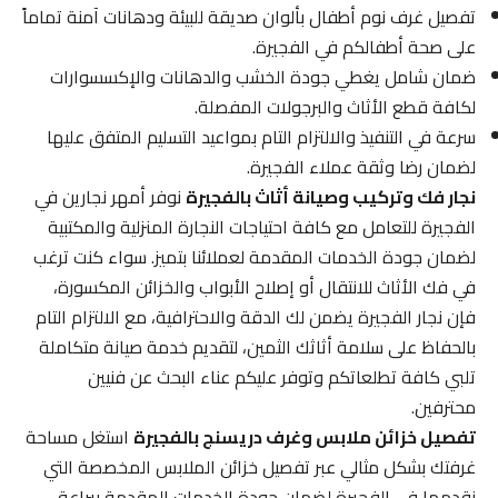
تفصيل غرف نوم أطفال بألوان صديقة للبيئة ودهانات آمنة تماماً
على صحة أطفالكم في الفجيرة.
ضمان شامل يغطي جودة الخشب والدهانات والإكسسوارات
لكافة قطع الأثاث والبرجولات المفصلة.
سرعة في التنفيذ والالتزام التام بمواعيد التسليم المتفق عليها
لضمان رضا وثقة عملاء الفجيرة.
نجار فك وتركيب وصيانة أثاث بالفجيرة
نوفر أمهر نجارين في
الفجيرة للتعامل مع كافة احتياجات النجارة المنزلية والمكتبية
لضمان جودة الخدمات المقدمة لعملائنا بتميز. سواء كنت ترغب
في فك الأثاث للانتقال أو إصلاح الأبواب والخزائن المكسورة،
فإن نجار الفجيرة يضمن لك الدقة والاحترافية، مع الالتزام التام
بالحفاظ على سلامة أثاثك الثمين، لتقديم خدمة صيانة متكاملة
تلبي كافة تطلعاتكم وتوفر عليكم عناء البحث عن فنيين
محترفين.
تفصيل خزائن ملابس وغرف دريسنج بالفجيرة
استغل مساحة
غرفتك بشكل مثالي عبر تفصيل خزائن الملابس المخصصة التي
نقدمها في الفجيرة لضمان جودة الخدمات المقدمة ببراعة