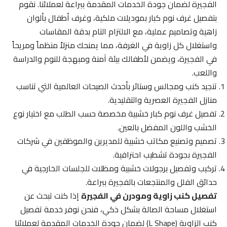
الفجيرة لضمان جودة الخدمات المقدمة ببراعة لعملائنا. نقوم
بتفصيل غرف نوم كبار بموديلات ملكية، وغرف أطفال بألوان
زاهية وتصاميم عملية، مع الالتزام التام بدقة المقاسات
واستغلال كل زاوية في الغرفة، مما يمنحك منزلاً منظماً ومريحاً
في الفجيرة، ويضمن لأطفالك بيئة آمنة ومبهجة للنوم والدراسة
واللعب.
تنجيد كنب ومجالس وستائر بأحدث الصيحات العالمية التي تناسب
منازل الفجيرة العصرية والتقليدية.
تفصيل غرف نوم كبار خشبية مخصصة حسب الطلب مع اختيار نوع
الخشب واللون المفضل بالعين.
تصميم وتصنيع مكاتب خشبية للمديرين والموظفين في شركات
الفجيرة بجودة تشطيب احترافية.
تركيب وتفصيل برجولات خشبية ومظلات للجلسات الخارجية في
حدائق الفلل والمنتجعات بالفجيرة ببراعة.
تفصيل كنب زاوية ومودرن في الفجيرة
إذا كنت تبحث عن
استغلال مساحة الصالة بشكل ذكي، فنحن نوفر خدمة تفصيل
كنب الزاوية (L Shape) لضمان جودة الخدمات المقدمة لعملائنا