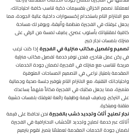
لعملائنا. نصمم الخزائن بتقسيمات ذكية تناسب كافة احتياجاتك،
مع الالتزام التام باستخدام إكسسوارات داخلية عالية الجودة، مما
يجعل غرفتك في الفجيرة منظمة وأنيقة، ويوفر لك مساحة
كافية لمقتنياتك بأسلوب عصري يضيف لمسة من الرقي على
منزلك بلمسات نجار خبير.
تصميم وتفصيل مكاتب منزلية في الفجيرة
إذا كنت ترغب
في ركن عمل هادئ، فنحن نوفر خدمة تفصيل مكاتب منزلية
مريحة تتناسب مع منزلك في الفجيرة لضمان جودة الخدمات
المقدمة بامتياز. نراعي في التصميم المساحات المتوفرة
واحتياجاتك التقنية، مع الالتزام التام بتوفير جلسة صحية وجمالية
متميزة، مما يجعل مكتبك في الفجيرة مكاناً ملهماً يساعدك
على التركيز، ويضيف قيمة وظيفية رائعة لغرفتك بلمسات خشبية
متقنة ومبتكرة.
نجار تصليح أثاث وتجديد خشب بالفجيرة
نحن نحافظ على قيمة
أثاثك عبر خدمة تصليح وتجديد الأخشاب الاحترافية في الفجيرة
لضمان جودة الخدمات المقدمة لعملائنا بتميز. نقوم بترميم