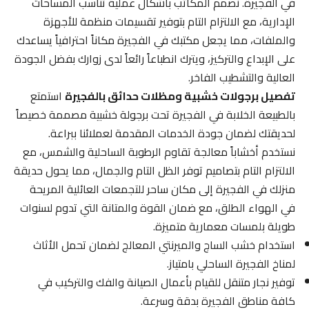
في الفجيرة. نصمم المكاتب بأشكال عملية تناسب المساحات
الإدارية، مع الالتزام التام بتوفير تقسيمات منظمة للأجهزة
والملفات، مما يجعل مكتبك في الفجيرة مكاناً احترافياً يساعدك
على الإبداع والتركيز، ويترك انطباعاً رائعاً لدى زوارك بفضل الجودة
العالية والتشطيب الفاخر.
تفصيل برجولات خشبية ومظلات حدائق بالفجيرة
استمتع
بالطبيعة الخلابة في الفجيرة تحت برجولة خشبية مصممة خصيصاً
لحديقتك لضمان جودة الخدمات المقدمة لعملائنا ببراعة.
نستخدم أخشاباً معالجة تقاوم الرطوبة الساحلية والشمس، مع
الالتزام التام بتصاميم توفر الظل التام والجمال، مما يحول حديقة
منزلك في الفجيرة إلى مكان ساحر للتجمعات العائلية المريحة
في الهواء الطلق، مع ضمان القوة والمتانة التي تدوم لسنوات
طويلة بلمسات معمارية متميزة.
استخدام خشب الساج والميرنتي المعالج لضمان تحمل الأثاث
لمناخ الفجيرة الساحلي بامتياز.
توفير نجار متنقل للقيام بأعمال الصيانة والفك والتركيب في
كافة مناطق الفجيرة بدقة وسرعة.