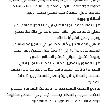
خصوصية وفخامة لا تنتهي، ويجعلها الملاذ الأنسب للاسترخاء
بعد يوم حافل، بلمسات فنية تعكس ذوقك الرفيع.
أسئلة وأجوبة
هل تتوفر خدمة تنجيد الكنب في دبا الفجيرة؟
نعم، نحن
نغطي كافة مناطق إمارة الفجيرة بما في ذلك دبا، قدفع،
ومربح، ونصل إليكم أينما كنتم.
ما هي مدة تفصيل كنب مجالس في الفجيرة؟
تستغرق
العملية عادة من 10 إلى 14 يوماً عمل لضمان دقة التنفيذ
وجودة التقفيل النهائي لأطقم المجالس بالعين.
هل تقومون بتفصيل مكاتب للمحلات التجارية في
الفجيرة؟
بالتأكيد، نصمم وننفذ مكاتب وطاولات عرض خشبية
للمحلات والمكاتب التجارية بأسعار تنافسية وجودة عالية
بالفجيرة.
ما نوع الخشب المستخدم في برجولات الفجيرة؟
نستخدم
الخشب السويدي المعالج وخشب التيك، وهي الأفضل لمقاومة
الرطوبة العالية في المناطق الساحلية بالفجيرة.