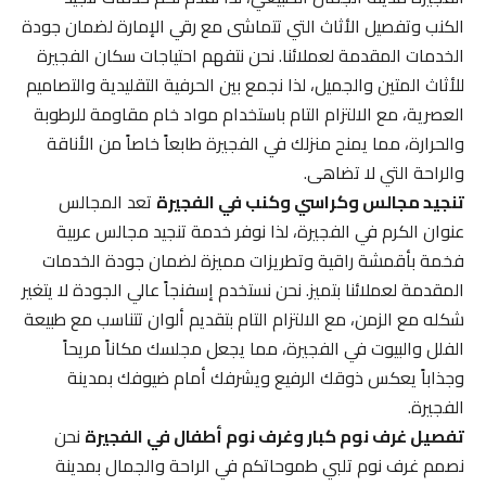
الكنب وتفصيل الأثاث التي تتماشى مع رقي الإمارة لضمان جودة
الخدمات المقدمة لعملائنا. نحن نتفهم احتياجات سكان الفجيرة
للأثاث المتين والجميل، لذا نجمع بين الحرفية التقليدية والتصاميم
العصرية، مع الالتزام التام باستخدام مواد خام مقاومة للرطوبة
والحرارة، مما يمنح منزلك في الفجيرة طابعاً خاصاً من الأناقة
والراحة التي لا تضاهى.
تنجيد مجالس وكراسي وكنب في الفجيرة
تعد المجالس
عنوان الكرم في الفجيرة، لذا نوفر خدمة تنجيد مجالس عربية
فخمة بأقمشة راقية وتطريزات مميزة لضمان جودة الخدمات
المقدمة لعملائنا بتميز. نحن نستخدم إسفنجاً عالي الجودة لا يتغير
شكله مع الزمن، مع الالتزام التام بتقديم ألوان تتناسب مع طبيعة
الفلل والبيوت في الفجيرة، مما يجعل مجلسك مكاناً مريحاً
وجذاباً يعكس ذوقك الرفيع ويشرفك أمام ضيوفك بمدينة
الفجيرة.
تفصيل غرف نوم كبار وغرف نوم أطفال في الفجيرة
نحن
نصمم غرف نوم تلبي طموحاتكم في الراحة والجمال بمدينة