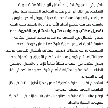
بامتياز في الفجيرة. نختار لك أفضل أنواع الأقمشة سهلة
التنظيف، مع الالتزام التام بمتانة القواعد الخشبية، مما يمنح
منزلك في الفجيرة لمسة جمالية حديثة ويوفر أماكن جلوس
واسعة ومريحة لجميع أفراد الأسرة والزوار بلمسة فنية راقية.
تفصيل مكاتب وطاولات خشبية للمشاريع بالفجيرة
ندعم
قطاع الأعمال في الفجيرة عبر تقديم خدمة تفصيل مكاتب
خشبية فاخرة تعزز من صورة شركتكم لضمان جودة الخدمات
المقدمة ببراعة لعملائنا. نصمم المكاتب بأشكال هندسية مريحة،
مع الالتزام التام بتوفير مساحات لتنظيم الأوراق والأجهزة، مما
يجعل مكتبك في الفجيرة مكاناً مثالياً للإبداع والعمل، ويعطي
انطباعاً بالفخامة والاحترافية أمام شركائكم وعملائكم في قلب
إمارة الفجيرة.
استخدام تقنيات نجارة متطورة تضمن عمرًا أطول للأثاث في ظل
الظروف الجوية بمدينة الفجيرة.
توفير عينات الأقمشة والكتالوجات حتى باب منزلك في الفجيرة
لسهولة الاختيار والقرار.