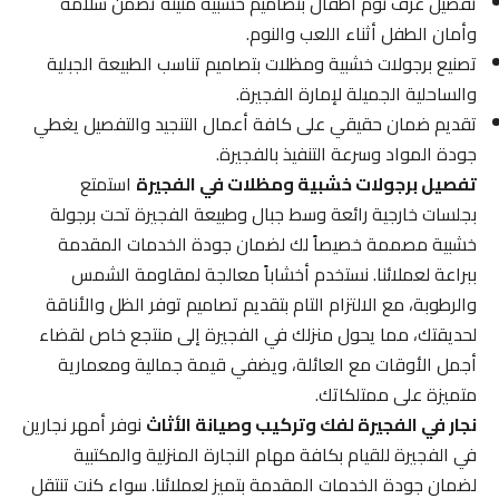
تفصيل غرف نوم أطفال بتصاميم خشبية متينة تضمن سلامة
وأمان الطفل أثناء اللعب والنوم.
تصنيع برجولات خشبية ومظلات بتصاميم تناسب الطبيعة الجبلية
والساحلية الجميلة لإمارة الفجيرة.
تقديم ضمان حقيقي على كافة أعمال التنجيد والتفصيل يغطي
جودة المواد وسرعة التنفيذ بالفجيرة.
تفصيل برجولات خشبية ومظلات في الفجيرة
استمتع
بجلسات خارجية رائعة وسط جبال وطبيعة الفجيرة تحت برجولة
خشبية مصممة خصيصاً لك لضمان جودة الخدمات المقدمة
ببراعة لعملائنا. نستخدم أخشاباً معالجة لمقاومة الشمس
والرطوبة، مع الالتزام التام بتقديم تصاميم توفر الظل والأناقة
لحديقتك، مما يحول منزلك في الفجيرة إلى منتجع خاص لقضاء
أجمل الأوقات مع العائلة، ويضفي قيمة جمالية ومعمارية
متميزة على ممتلكاتك.
نجار في الفجيرة لفك وتركيب وصيانة الأثاث
نوفر أمهر نجارين
في الفجيرة للقيام بكافة مهام النجارة المنزلية والمكتبية
لضمان جودة الخدمات المقدمة بتميز لعملائنا. سواء كنت تنتقل