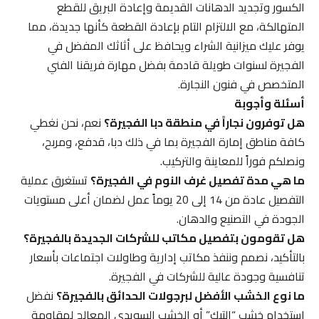
الكسور وتجديد الدهانات القديمة وإعادة البريق للقطع
المتهالكة، مع الالتزام التام بإعادة القطعة كأنها جديدة، مما
يوفر عليك ميزانية الشراء ويحافظ على أثاثك المفضل في
الفجيرة لسنوات طويلة قادمة بفضل مهارة فريقنا الفني
المتخصص في فنون النجارة.
أسئلة وأجوبة
هل توفرون نجاراً في منطقة دبا الفجيرة؟
نعم، نحن نغطي
كافة مناطق إمارة الفجيرة بما في ذلك دبا، قدفع، ومربح،
ونصلكم فوراً للمعاينة والتركيب.
ما هي مدة تفصيل غرف النوم في الفجيرة؟
تستغرق عملية
التفصيل عادة من 14 إلى 20 يوماً عمل لضمان أعلى مستويات
الجودة في التصنيع والدهان.
هل تقومون بتفصيل مكاتب للشركات الجديدة بالفجيرة؟
بالتأكيد، نصمم وننفذ مكاتب إدارية وطاولات اجتماعات بأسعار
تنافسية وجودة عالية للشركات في الفجيرة.
ما نوع الخشب الأفضل لبرجولات الحدائق بالفجيرة؟
نفضل
استخدام خشب “التيك” أو الخشب السويدي المعالج لمقاومة