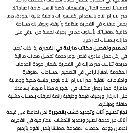
لعملائنا. نصمم الخزائن بتقسيمات ذكية تناسب كافة احتياجاتك،
مع الالتزام التام باستخدام إكسسوارات داخلية عالية الجودة، مما
يجعل غرفتك في الفجيرة منظمة وأنيقة، ويوفر لك مساحة
كافية لمقتنياتك بأسلوب عصري يضيف لمسة من الرقي على
منزلك بلمسات نجار خبير.
تصميم وتفصيل مكاتب منزلية في الفجيرة
إذا كنت ترغب
في ركن عمل هادئ، فنحن نوفر خدمة تفصيل مكاتب منزلية
مريحة تتناسب مع منزلك في الفجيرة لضمان جودة الخدمات
المقدمة بامتياز. نراعي في التصميم المساحات المتوفرة
واحتياجاتك التقنية، مع الالتزام التام بتوفير جلسة صحية وجمالية
متميزة، مما يجعل مكتبك في الفجيرة مكاناً ملهماً يساعدك
على التركيز، ويضيف قيمة وظيفية رائعة لغرفتك بلمسات خشبية
متقنة ومبتكرة.
نجار تصليح أثاث وتجديد خشب بالفجيرة
نحن نحافظ على قيمة
أثاثك عبر خدمة تصليح وتجديد الأخشاب الاحترافية في الفجيرة
لضمان جودة الخدمات المقدمة لعملائنا بتميز. نقوم بترميم