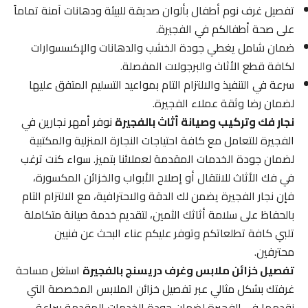
تفصيل غرف نوم أطفال بألوان صديقة للبيئة ودهانات آمنة تماماً
على صحة أطفالكم في الفجيرة.
ضمان شامل يغطي جودة الخشب والدهانات والإكسسوارات
لكافة قطع الأثاث والبرجولات المفصلة.
سرعة في التنفيذ والالتزام التام بمواعيد التسليم المتفق عليها
لضمان رضا وثقة عملاء الفجيرة.
نجار فك وتركيب وصيانة أثاث بالفجيرة
نوفر أمهر نجارين في
الفجيرة للتعامل مع كافة احتياجات النجارة المنزلية والمكتبية
لضمان جودة الخدمات المقدمة لعملائنا بتميز. سواء كنت ترغب
في فك الأثاث للانتقال أو إصلاح الأبواب والخزائن المكسورة،
فإن نجار الفجيرة يضمن لك الدقة والاحترافية، مع الالتزام التام
بالحفاظ على سلامة أثاثك الثمين، لتقديم خدمة صيانة متكاملة
تلبي كافة تطلعاتكم وتوفر عليكم عناء البحث عن فنيين
محترفين.
تفصيل خزائن ملابس وغرف دريسنج بالفجيرة
استغل مساحة
غرفتك بشكل مثالي عبر تفصيل خزائن الملابس المخصصة التي
نقدمها في الفجيرة لضمان جودة الخدمات المقدمة ببراعة