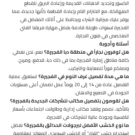
الكسور وتجديد الدهانات القديمة وإعادة البريق للقطع
المتهالكة، مع الالتزام التام بإعادة القطعة كأنها جديدة، مما
يوفر عليك ميزانية الشراء ويحافظ على أثاثك المفضل في
الفجيرة لسنوات طويلة قادمة بفضل مهارة فريقنا الفني
المتخصص في فنون النجارة.
أسئلة وأجوبة
هل توفرون نجاراً في منطقة دبا الفجيرة؟
نعم، نحن نغطي
كافة مناطق إمارة الفجيرة بما في ذلك دبا، قدفع، ومربح،
ونصلكم فوراً للمعاينة والتركيب.
ما هي مدة تفصيل غرف النوم في الفجيرة؟
تستغرق عملية
التفصيل عادة من 14 إلى 20 يوماً عمل لضمان أعلى مستويات
الجودة في التصنيع والدهان.
هل تقومون بتفصيل مكاتب للشركات الجديدة بالفجيرة؟
بالتأكيد، نصمم وننفذ مكاتب إدارية وطاولات اجتماعات بأسعار
تنافسية وجودة عالية للشركات في الفجيرة.
ما نوع الخشب الأفضل لبرجولات الحدائق بالفجيرة؟
نفضل
استخدام خشب “التيك” أو الخشب السويدي المعالج لمقاومة