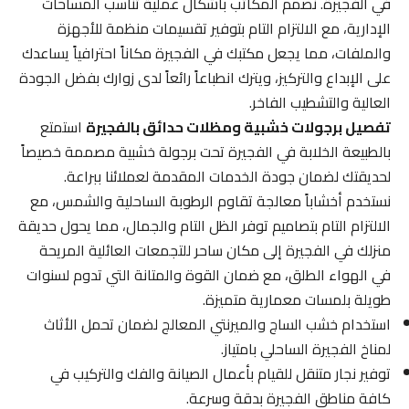
في الفجيرة. نصمم المكاتب بأشكال عملية تناسب المساحات
الإدارية، مع الالتزام التام بتوفير تقسيمات منظمة للأجهزة
والملفات، مما يجعل مكتبك في الفجيرة مكاناً احترافياً يساعدك
على الإبداع والتركيز، ويترك انطباعاً رائعاً لدى زوارك بفضل الجودة
العالية والتشطيب الفاخر.
تفصيل برجولات خشبية ومظلات حدائق بالفجيرة
استمتع
بالطبيعة الخلابة في الفجيرة تحت برجولة خشبية مصممة خصيصاً
لحديقتك لضمان جودة الخدمات المقدمة لعملائنا ببراعة.
نستخدم أخشاباً معالجة تقاوم الرطوبة الساحلية والشمس، مع
الالتزام التام بتصاميم توفر الظل التام والجمال، مما يحول حديقة
منزلك في الفجيرة إلى مكان ساحر للتجمعات العائلية المريحة
في الهواء الطلق، مع ضمان القوة والمتانة التي تدوم لسنوات
طويلة بلمسات معمارية متميزة.
استخدام خشب الساج والميرنتي المعالج لضمان تحمل الأثاث
لمناخ الفجيرة الساحلي بامتياز.
توفير نجار متنقل للقيام بأعمال الصيانة والفك والتركيب في
كافة مناطق الفجيرة بدقة وسرعة.