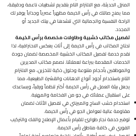
المنزل الحديثة، مع الالتزام التام بتقديم تشطيبات ناعمة ودقيقة،
مما يمنح صالتك في رأس الخيمة مظهراً عصرياً وجذاباً يوفر لك
الراحة النفسية والجمالية التي تنشدها في بيتك الجديد أو
المجدد.
تفصيل مكاتب خشبية وطاولات مخصصة برأس الخيمة
تحتاج المكاتب في رأس الخيمة إلى أثاث يعكس الاحترافية، لذا
نقدم خدمة تفصيل المكاتب الخشبية المخصصة لضمان جودة
الخدمات المقدمة ببراعة لعملائنا. نصمم مكاتب المديرين
والموظفين بأحجام متنوعة وحلول ذكية للتخزين، مع الالتزام
التام باستخدام أجود أنواع الدهانات والقشرة الطبيعية، مما
يجعل بيئة العمل في رأس الخيمة أكثر تنظماً ورقياً، ويساعدك
على استقبال عملائك في جو من الفخامة والمهنية.
استخدام خشب الساج والميرنتي في تفصيل الأثاث لضمان
مقاومة عالية لعوامل الجو في رأس الخيمة.
توفير خدمة نجار طوارئ للقيام بأعمال الإصلاح والفك والتركيب
الفوري في كافة مناطق رأس الخيمة.
تفصيل غرف نوم أطفال بألوان زاهية وتصاميم آمنة تماماً