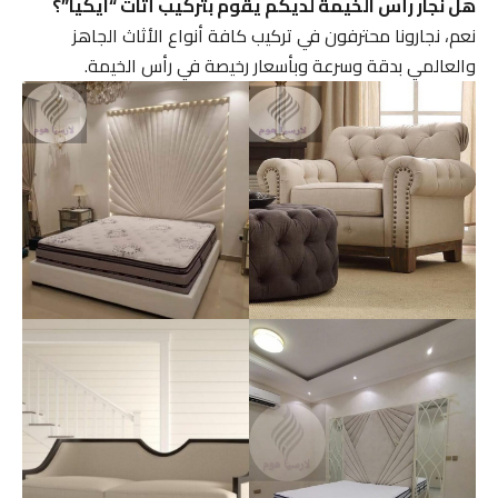
هل نجار رأس الخيمة لديكم يقوم بتركيب أثاث “ايكيا”؟
نعم، نجارونا محترفون في تركيب كافة أنواع الأثاث الجاهز
والعالمي بدقة وسرعة وبأسعار رخيصة في رأس الخيمة.