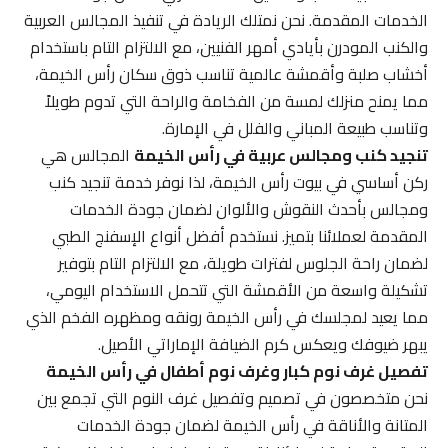
الخدمات المقدمة. نحن نمتلك الريادة في تنفيذ المجالس العربية
والكنب المودرن بأيادي أمهر الفنيين، مع الالتزام التام باستخدام
أخشاب صلبة وأقمشة عالمية تناسب ذوق سكان رأس الخيمة،
مما يمنح منزلك لمسة من الفخامة والراحة التي تدوم طويلاً
وتناسب طبيعة المباني والفلل في الإمارة.
تنجيد كنب ومجالس عربية في رأس الخيمة
المجالس هي
ركن أساسي في بيوت رأس الخيمة، لذا نوفر خدمة تنجيد كنب
ومجالس بأحدث النقوش والألوان لضمان جودة الخدمات
المقدمة لعملائنا بتميز. نستخدم أفضل أنواع الإسفنج الطبي
لضمان راحة الجلوس لفترات طويلة، مع الالتزام التام بتوفير
تشكيلة واسعة من الأقمشة التي تتحمل الاستخدام اليومي،
مما يعيد لمجلسك في رأس الخيمة رونقه ومظهره الفخم الذي
يبهر ضيوفك ويعكس كرم الضيافة الإماراتي الأصيل.
تفصيل غرف نوم كبار وغرف نوم أطفال في رأس الخيمة
نحن متخصصون في تصميم وتفصيل غرف النوم التي تجمع بين
المتانة والأناقة في رأس الخيمة لضمان جودة الخدمات