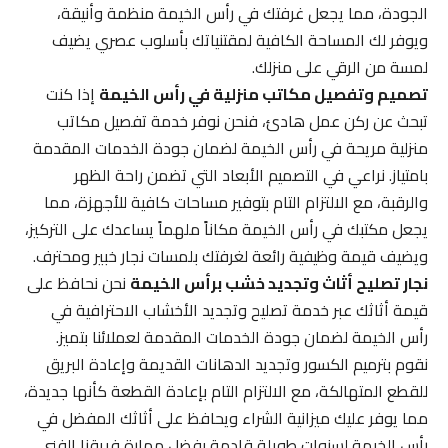
الجودة، مما يجعل غرفتك في رأس الخيمة منظمة وأنيقة،
ويوفر لك المساحة الكافية لمقتنياتك بأسلوب عصري يضيف
لمسة من الرقي على منزلك.
تصميم وتفصيل مكاتب منزلية في رأس الخيمة
إذا كنت
تبحث عن ركن عمل هادئ، فنحن نوفر خدمة تفصيل مكاتب
منزلية مريحة في رأس الخيمة لضمان جودة الخدمات المقدمة
بامتياز. نراعي في التصميم الأبعاد التي تضمن راحة الظهر
والرقبة، مع الالتزام التام بتوفير مساحات كافية للأجهزة، مما
يجعل مكتبك في رأس الخيمة مكاناً ملهماً يساعدك على التركيز،
ويضيف قيمة وظيفية رائعة لغرفتك بلمسات نجار خبير ومحترف.
نجار تصليح أثاث وتجديد خشب برأس الخيمة
نحن نحافظ على
قيمة أثاثك عبر خدمة تصليح وتجديد الأخشاب الاحترافية في
رأس الخيمة لضمان جودة الخدمات المقدمة لعملائنا بتميز.
نقوم بترميم الكسور وتجديد الدهانات القديمة وإعادة البريق
للقطع المتهالكة، مع الالتزام التام بإعادة القطعة كأنها جديدة،
مما يوفر عليك ميزانية الشراء ويحافظ على أثاثك المفضل في
رأس الخيمة لسنوات طويلة قادمة بفضل مهارة فريقنا الفني