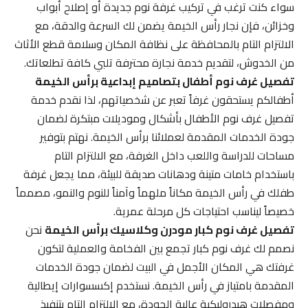
سواء كنت ترغب في تركيب غرفة نوم جديدة أو إصلاح أبواب
وخزائن، فإن نجار رأس الخيمة يضمن لك السرعة والدقة، مع
الالتزام التام بالمحافظة على نظافة المكان وسلامة قطع الأثاث
من الخدوش، لتقديم خدمة نجارة محترفة تلبي كافة تطلعاتك.
تفصيل غرف نوم أطفال بتصاميم إبداعية برأس الخيمة
أطفالكم يستحقون غرفاً تعبر عن شخصياتهم، لذا نقدم خدمة
تفصيل غرف نوم الأطفال بأشكال وموديلات مبتكرة لضمان
جودة الخدمات المقدمة لعملائنا برأس الخيمة. نهتم بتوفير
مساحات للدراسة واللعب داخل الغرفة، مع الالتزام التام
باستخدام خامات متينة ودهانات صديقة للبيئة، مما يجعل غرفة
طفلك في رأس الخيمة مكاناً ملهماً وآمناً للنوم والنمو، مصمماً
خصيصاً ليناسب احتياجات كل مرحلة عمرية.
تفصيل غرف نوم كبار مودرن وكلاسيك برأس الخيمة
نحن
نصمم لك غرف نوم كبار تجمع بين الفخامة والعملية لتكون
غرفتك هي المكان الأجمل في البيت لضمان جودة الخدمات
المقدمة بامتياز في رأس الخيمة. نستخدم إكسسوارات إيطالية
ومفصلات هيدروليكية عالية الجودة، مع الالتزام التام بتنفيذ