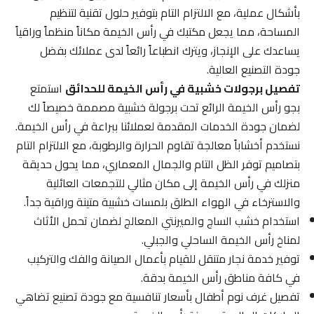
بأشكال عملية، مع الالتزام التام بتوفير حلول تقنية لتنظيم
المساحة، مما يجعل مكتبك في رأس الخيمة مكاناً منظماً وراقياً
يساعدك على الإنجاز، ويترك انطباعاً رائعاً لدى عملائك بفضل
جودة التصنيع العالية.
تفصيل برجولات خشبية في رأس الخيمة للحدائق
استمتع
بجو رأس الخيمة الرائع تحت برجولة خشبية مصممة خصيصاً لك
لضمان جودة الخدمات المقدمة لعملائنا ببراعة في رأس الخيمة.
نستخدم أخشاباً معالجة تقاوم الحرارة والرطوبة، مع الالتزام التام
بتصاميم توفر الظل التام والجمال المعماري، مما يحول حديقة
منزلك في رأس الخيمة إلى مكان مثالي للتجمعات العائلية
والاسترخاء في الهواء الطلق بلمسات خشبية متينة وراقية جداً.
استخدام خشب الساج والميرنتي المعالج لضمان تحمل الأثاث
لمناخ رأس الخيمة الساحلي والجبلي.
توفير خدمة نجار متنقل للقيام بأعمال الصيانة والفك والتركيب
في كافة مناطق رأس الخيمة بدقة.
تفصيل غرف نوم أطفال بأسعار تنافسية مع جودة تصنيع تضاهي