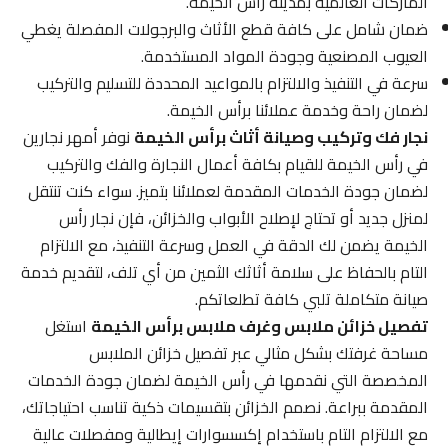
الماركات العالمية بمدينة رأس الخيمة.
ضمان شامل على كافة قطع الأثاث والبرجولات المفصلة يغطي
العيوب المصنعية وجودة المواد المستخدمة.
سرعة في التنفيذ والالتزام بالمواعيد المحددة للتسليم والتركيب
لضمان راحة وخدمة عملائنا برأس الخيمة.
نجار فك وتركيب وصيانة أثاث برأس الخيمة
نوفر أمهر نجارين
في رأس الخيمة للقيام بكافة أعمال النجارة والفك والتركيب
لضمان جودة الخدمات المقدمة لعملائنا بتميز. سواء كنت تنتقل
لمنزل جديد أو تحتاج لإصلاح الأبواب والخزائن، فإن نجار رأس
الخيمة يضمن لك الدقة في العمل وسرعة التنفيذ، مع الالتزام
التام بالحفاظ على سلامة أثاثك الثمين من أي تلف، لتقديم خدمة
صيانة متكاملة تلبي كافة تطلعاتكم.
تفصيل خزائن ملابس وغرف ملابس برأس الخيمة
استغل
مساحة غرفتك بشكل مثالي عبر تفصيل خزائن الملابس
المخصصة التي نقدمها في رأس الخيمة لضمان جودة الخدمات
المقدمة ببراعة. نصمم الخزائن بتقسيمات ذكية تناسب احتياجاتك،
مع الالتزام التام باستخدام إكسسوارات إيطالية ومفصلات عالية