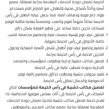
الخيمة لضمان جودة الخدمات المقدمة ببراعة لعملائنا. نصمم
أسرة وأثاثاً بأشكال محببة للأطفال، مع الالتزام التام باستخدام
مواد خام قوية ودهانات آمنة، مما يجعل غرفة الطفل في رأس
الخيمة مكاناً ملهماً للنوم واللعب، ومصمماً بعناية فائقة لتوفير
مساحات تخزين ذكية تساعد على تنظيم الغرفة بشكل دائم.
تفصيل غرف نوم رئيسية بلمسات فنية وتصاميم مخصصة تناسب
كافة الأذواق في رأس الخيمة بمهارة.
تصميم وتصنيع غرف نوم أطفال تشمل الأسرة المبتكرة وحلول
التخزين الذكية في رأس الخيمة ببراعة.
تفصيل مكاتب خشبية إدارية وطاولات للمؤسسات والمحلات
التجارية بجودة تشطيب عالية في رأس الخيمة.
تنفيذ برجولات خشبية ومظلات حدائق بتصاميم رائعة توفر
الخصوصية والجمال لمنازل رأس الخيمة.
تفصيل مكاتب خشبية في رأس الخيمة للمؤسسات
تحتاج
الشركات في رأس الخيمة إلى أثاث يعكس هويتها الاحترافية، لذا
نقدم خدمة تفصيل مكاتب خشبية فاخرة لضمان جودة الخدمات
المقدمة لعملائنا ببراعة. نصمم مكاتب المديرين والموظفين