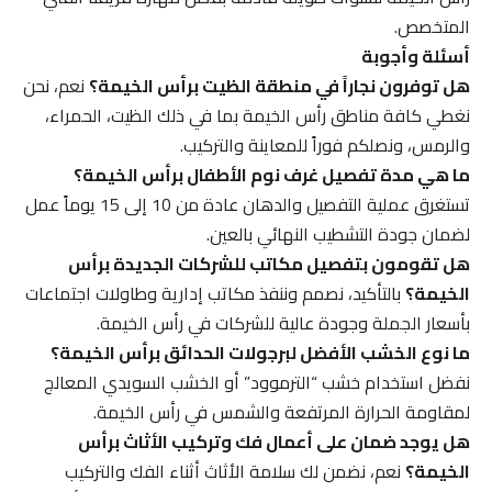
المتخصص.
أسئلة وأجوبة
هل توفرون نجاراً في منطقة الظيت برأس الخيمة؟
نعم، نحن
نغطي كافة مناطق رأس الخيمة بما في ذلك الظيت، الحمراء،
والرمس، ونصلكم فوراً للمعاينة والتركيب.
ما هي مدة تفصيل غرف نوم الأطفال برأس الخيمة؟
تستغرق عملية التفصيل والدهان عادة من 10 إلى 15 يوماً عمل
لضمان جودة التشطيب النهائي بالعين.
هل تقومون بتفصيل مكاتب للشركات الجديدة برأس
الخيمة؟
بالتأكيد، نصمم وننفذ مكاتب إدارية وطاولات اجتماعات
بأسعار الجملة وجودة عالية للشركات في رأس الخيمة.
ما نوع الخشب الأفضل لبرجولات الحدائق برأس الخيمة؟
نفضل استخدام خشب “الترموود” أو الخشب السويدي المعالج
لمقاومة الحرارة المرتفعة والشمس في رأس الخيمة.
هل يوجد ضمان على أعمال فك وتركيب الأثاث برأس
الخيمة؟
نعم، نضمن لك سلامة الأثاث أثناء الفك والتركيب