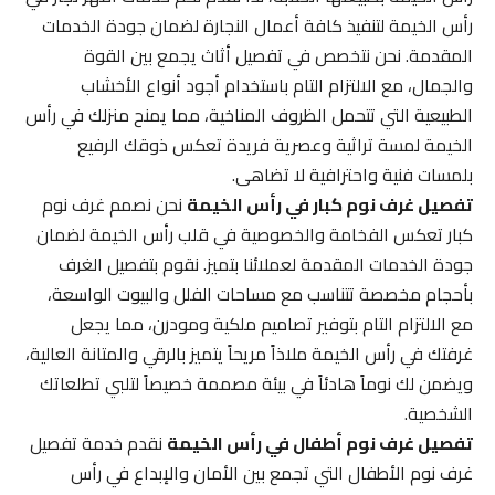
رأس الخيمة لتنفيذ كافة أعمال النجارة لضمان جودة الخدمات
المقدمة. نحن نتخصص في تفصيل أثاث يجمع بين القوة
والجمال، مع الالتزام التام باستخدام أجود أنواع الأخشاب
الطبيعية التي تتحمل الظروف المناخية، مما يمنح منزلك في رأس
الخيمة لمسة تراثية وعصرية فريدة تعكس ذوقك الرفيع
بلمسات فنية واحترافية لا تضاهى.
تفصيل غرف نوم كبار في رأس الخيمة
نحن نصمم غرف نوم
كبار تعكس الفخامة والخصوصية في قلب رأس الخيمة لضمان
جودة الخدمات المقدمة لعملائنا بتميز. نقوم بتفصيل الغرف
بأحجام مخصصة تتناسب مع مساحات الفلل والبيوت الواسعة،
مع الالتزام التام بتوفير تصاميم ملكية ومودرن، مما يجعل
غرفتك في رأس الخيمة ملاذاً مريحاً يتميز بالرقي والمتانة العالية،
ويضمن لك نوماً هادئاً في بيئة مصممة خصيصاً لتلبي تطلعاتك
الشخصية.
تفصيل غرف نوم أطفال في رأس الخيمة
نقدم خدمة تفصيل
غرف نوم الأطفال التي تجمع بين الأمان والإبداع في رأس