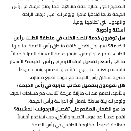
التصميم الذي تختاره بدقة متناهية، مما يمنح غرفتك في رأس
الخيمة طابعاً فندقياً فاخراً، ويوفر لك أعلى درجات الراحة
والهدوء التي تحتاجها يومياً.
أسئلة وأجوبة
هل توفرون خدمة تنجيد الكنب في منطقة الظيت برأس
الخيمة؟
نعم، نحن نغطي كافة مناطق رأس الخيمة بما فيها
الظيت، الحمراء، والرمس، ونوفر خدمة المعاينة المنزلية مجاناً.
ما هي أسعار تفصيل غرف النوم في رأس الخيمة؟
الأسعار
تنافسية وتعتمد على نوع الخشب والتصميم، ونقدم عروضاً
حصرية لسكان رأس الخيمة مع جودة تصنيع ممتازة.
هل تقومون بتفصيل مكاتب منزلية في رأس الخيمة؟
بالتأكيد، نصمم مكاتب منزلية مريحة تتناسب مع مساحات الغرف
وتوفر لك بيئة هادئة للعمل أو الدراسة برأس الخيمة.
ما هو الضمان المقدم على تفصيل البرجولات الخشبية؟
نقدم ضماناً ضد عيوب التصنيع والتآكل، حيث نستخدم أخشاباً
معالجة خصيصاً لمقاومة الطقس في رأس الخيمة.