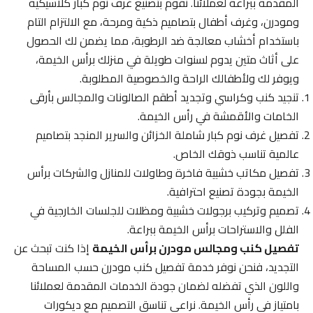
المقدمة ببراعة لعملائنا. نقوم بتصنيع غرف نوم كبار كلاسيكية
ومودرن، وغرف أطفال بتصاميم ذكية ومرحة، مع الالتزام التام
باستخدام أخشاب معالجة ضد الرطوبة، مما يضمن لك الحصول
على أثاث متين يدوم لسنوات طويلة في منزلك برأس الخيمة،
ويوفر لك ولأطفالك الراحة والخصوصية المطلوبة.
تنجيد كنب وكراسي وتجديد أطقم الصالونات والمجالس بأرقى
الخامات والأقمشة في رأس الخيمة.
تفصيل غرف نوم كبار شاملة الخزائن والسرير المنجد بتصاميم
عالمية تناسب ذوقك الخاص.
تفصيل مكاتب خشبية فاخرة وطاولات للمنازل والشركات برأس
الخيمة بجودة تصنيع احترافية.
تصميم وتركيب برجولات خشبية ومظلات للجلسات الخارجية في
الفلل والاستراحات برأس الخيمة ببراعة.
تفصيل كنب ومجالس مودرن برأس الخيمة
إذا كنت تبحث عن
التجديد، فنحن نوفر خدمة تفصيل كنب مودرن حسب المساحة
واللون الذي تفضله لضمان جودة الخدمات المقدمة لعملائنا
بامتياز في رأس الخيمة. نراعي تناسق التصميم مع ديكورات