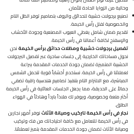
وخالية من الزوايا الحادة للأمان.
تصنيع برجولات خشبية للحدائق والروف بتصاميم توفر الظل التام
والخصوصية لفلل رأس الخيمة.
تقديم ضمان شامل يغطي العيوب المصنعية وجودة الأخشاب
والإسفنج لكافة أعمالنا في رأس الخيمة.
تفصيل برجولات خشبية ومظلات حدائق برأس الخيمة
نحن
نحول مساحاتك الخارجية إلى جلسات ساحرة عبر تفصيل البرجولات
الخشبية المتميزة لضمان جودة الخدمات المقدمة ببراعة
لعملائنا في رأس الخيمة. نستخدم أخشاباً قوية تتحمل الشمس
المباشرة، مع الالتزام التام بتنفيذ تصاميم هندسية راقية تضفي
جمالاً على الحديقة، مما يجعل الجلسات العائلية في رأس الخيمة
أكثر متعة وخصوصية، ويوفر لك ملاذاً بارداً وهادئاً في الهواء
الطلق.
نجار في رأس الخيمة لتركيب وصيانة الأثاث
نوفر أمهر نجارين
في رأس الخيمة للتعامل مع كافة احتياجاتك من فك وتركيب
وصيانة الأثاث لضمان جودة الخدمات المقدمة بتميز لعملائنا.