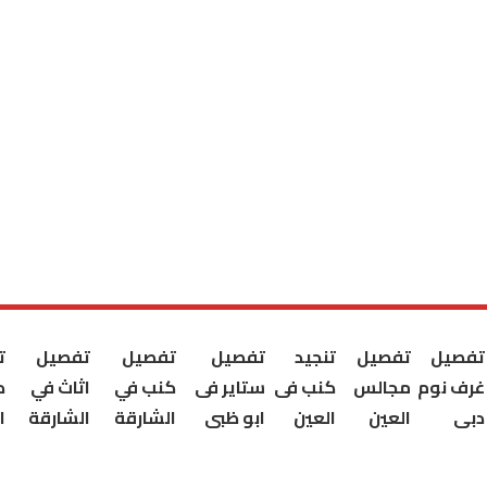
تفصيل
تفصيل
تنجيد
تفصيل
تفصيل
تفصيل
ت
غرف نوم
مجالس
كنب فى
ستاير فى
كنب في
اثاث في
ك
دبى
العين
العين
ابو ظبى
الشارقة
الشارقة
ا