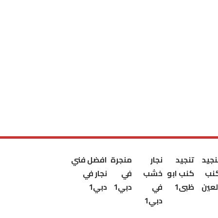
نجيد
تنجيد
نجار
منجرة
افضل فني
نب
كنب ابو
خشب
في
نجار في
لعين
ظبى1
في
دبي1
دبي1
دبي1