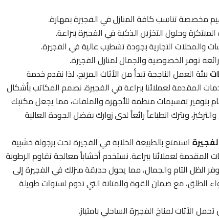
م مخصصة تناسب كافة المنازل في الفجيرة بمهارة.
بتكرة وحلول التخزين الذكية في الفجيرة ببراعة.
 والمحلات التجارية بجودة تشطيب عالية في الفجيرة.
ئعة توفر الخصوصية والجمال لمنازل الفجيرة.
ات
بيئة العمل الناجحة تبدأ من الأثاث المريح، لذا نقدم خدمة
ت المقدمة لعملائنا ببراعة في الفجيرة. نصمم المكاتب بأشكال
التام بتوفير تقسيمات منظمة للأجهزة والملفات، مما يجعل مكتبك
التركيز، ويترك انطباعاً رائعاً لدى زوارك بفضل الجودة العالية
لفجيرة
استمتع بالطبيعة الخلابة في الفجيرة تحت برجولة خشبية
مقدمة لعملائنا ببراعة. نستخدم أخشاباً معالجة تقاوم الرطوبة
وفر الظل التام والجمال، مما يحول حديقة منزلك في الفجيرة إلى
واء الطلق، مع ضمان القوة والمتانة التي تدوم لسنوات طويلة
مل الأثاث لمناخ الفجيرة الساحلي بامتياز.