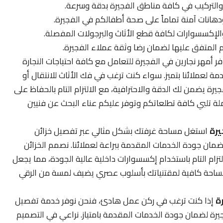
ك والتركيب في كافة مناطق الفجيرة بدقة وسرعة.
هانات آمنة تماماً على صحة أطفالكم في الفجيرة.
كسسوارات لكافة قطع الأثاث والبرجولات المفصلة.
ليم المتفق عليها لضمان رضا وثقة عملاء الفجيرة.
ر أمهر نجارين في الفجيرة للتعامل مع كافة احتياجات النجارة
ة لعملائنا بتميز. سواء كنت ترغب في فك الأثاث للانتقال أو
جيرة يضمن لك الدقة والاحترافية، مع الالتزام التام بالحفاظ على
لة تلبي كافة تطلعاتكم وتوفر عليكم عناء البحث عن فنيين
يرة
استغل مساحة غرفتك بشكل مثالي عبر تفصيل خزائن
ان جودة الخدمات المقدمة ببراعة لعملائنا. نصمم الخزائن
تزام التام باستخدام إكسسوارات داخلية عالية الجودة، مما يجعل
مساحة كافية لمقتنياتك بأسلوب عصري يضيف لمسة من الرقي
ة
إذا كنت ترغب في ركن عمل هادئ، فنحن نوفر خدمة تفصيل
يرة لضمان جودة الخدمات المقدمة بامتياز. نراعي في التصميم