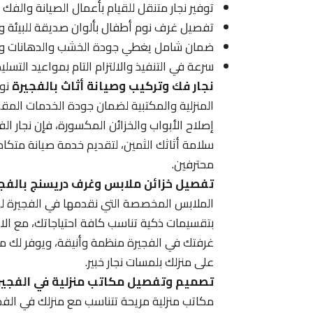
توفير نجار متنقل للقيام بأعمال الصيانة والف
تفصيل غرف نوم أطفال بألوان صديقة للبيئة ود
ضمان شامل يغطي جودة الخشب والدهانات والإ
سرعة في التنفيذ والالتزام التام بمواعيد التس
نجار فك وتركيب وصيانة أثاث بالفجيرة
نوف
المنزلية والمكتبية لضمان جودة الخدمات المقدم
إصلاح الأبواب والخزائن المكسورة، فإن نجار الف
سلامة أثاثك الثمين، لتقديم خدمة صيانة متكام
محترفين.
تفصيل خزائن ملابس وغرف دريسنج بالفج
الملابس المخصصة التي نقدمها في الفجيرة لضم
بتقسيمات ذكية تناسب كافة احتياجاتك، مع الال
غرفتك في الفجيرة منظمة وأنيقة، ويوفر لك 
على منزلك بلمسات نجار خبير.
تصميم وتفصيل مكاتب منزلية في الفجير
مكاتب منزلية مريحة تتناسب مع منزلك في الفج