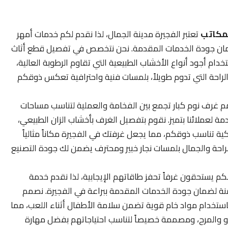
لمكاتب
تعتبر الفجيرة مدينة الجمال، لذا نقدم لكم خدمات أمهر
 لضمان جودة الخدمات المقدمة. نحن نتخصص في تفصيل قطع أثاث
ستخدام أجود أنواع الأخشاب الطبيعية التي تقاوم الرطوبة العالية،
لراحة التي تدوم طويلاً، بلمسات فنية واحترافية تعكس ذوقكم
 غرف نوم كبار تجمع بين الفخامة والعملية لتناسب مساحات
 لعملائنا بتميز. نقوم بتفصيل الغرف بأخشاب الزان الطبيعي،
كية تناسب ذوقكم، مما يجعل غرفتك في الفجيرة مكاناً مثالياً
لراحة والجمال بلمسات نجار خبير ومحترف يضمن لك جودة التصنيع
م يستحقون غرفاً تحفز طاقاتهم الإيجابية، لذا نقدم خدمة
ة لضمان جودة الخدمات المقدمة ببراعة في الفجيرة. نصمم
ام باستخدام مواد خام قوية تضمن سلامة الأطفال أثناء اللعب، مما
مو والمرح، ومصممة خصيصاً لتناسب احتياجاتهم بفضل مهارة