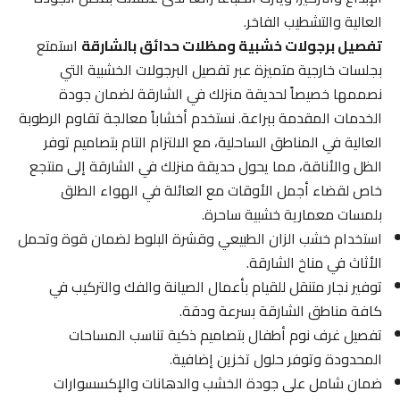
العالية والتشطيب الفاخر.
تفصيل برجولات خشبية ومظلات حدائق بالشارقة
استمتع
بجلسات خارجية متميزة عبر تفصيل البرجولات الخشبية التي
نصممها خصيصاً لحديقة منزلك في الشارقة لضمان جودة
الخدمات المقدمة ببراعة. نستخدم أخشاباً معالجة تقاوم الرطوبة
العالية في المناطق الساحلية، مع الالتزام التام بتصاميم توفر
الظل والأناقة، مما يحول حديقة منزلك في الشارقة إلى منتجع
خاص لقضاء أجمل الأوقات مع العائلة في الهواء الطلق
بلمسات معمارية خشبية ساحرة.
استخدام خشب الزان الطبيعي وقشرة البلوط لضمان قوة وتحمل
الأثاث في مناخ الشارقة.
توفير نجار متنقل للقيام بأعمال الصيانة والفك والتركيب في
كافة مناطق الشارقة بسرعة ودقة.
تفصيل غرف نوم أطفال بتصاميم ذكية تناسب المساحات
المحدودة وتوفر حلول تخزين إضافية.
ضمان شامل على جودة الخشب والدهانات والإكسسوارات