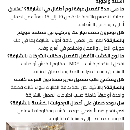
أسئلة وأجوبة
ما هي مدة تفصيل غرفة نوم أطفال في الشارقة؟
تستغرق
عملية التصميم والتنفيذ عادة من 10 إلى 15 يوماً عمل لضمان
أعلى جودة في التشطيب.
هل توفرون خدمة نجار فك وتركيب في منطقة مويلح
بالشارقة؟
نعم، نحن نغطي كافة أحياء الشارقة بما في ذلك
مويلح، الخان، والمجاز، ونصلكم في أسرع وقت.
ما نوع الخشب الأفضل لتفصيل مكاتب الشركات بالشارقة؟
نفضل استخدام خشب الـ MDF المقاوم للخدش أو خشب
السنديان حسب الميزانية المطلوبة لضمان المتانة.
هل يمكنني طلب تفصيل سرير فقط دون الغرفة كاملة
بالشارقة؟
بالتأكيد، نحن ننفذ كافة الطلبات سواء كانت قطعة
واحدة أو غرفاً كاملة حسب احتياجات العميل بالشارقة.
هل يوجد ضمان على أعمال البرجولات الخشبية بالشارقة؟
نعم، نقدم ضماناً يغطي جودة الخشب ومقاومته للعوامل
الجوية لمدة تصل إلى 5 سنوات بالشارقة.