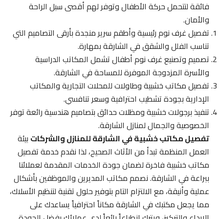
فائقة لتتحمل حركة الأطفال وتوفر لهم أقصى سبل الراحة
والأمان.
تفصيل غرف نوم رئيسية وأطقم سرير منجدة بأرقى التصاميم التي
تناسب الفلل والشقق في الشارقة بمهارة.
تصميم وتصنيع غرف نوم أطفال تشمل المكاتب الدراسية
والأسرة المزدوجة الموفرة للمساحة في الشارقة.
تفصيل مكاتب خشبية وطاولات للمحلات التجارية والمكاتب
الإدارية بجودة تشطيب احترافية وسعر تنافسي.
تنفيذ برجولات خشبية ومظلات حدائق بتصاميم هندسية رائعة توفر
الخصوصية والجمال لمنازل الشارقة.
تفصيل مكاتب خشبية في الشارقة للمنازل والشركات
بيئة
العمل المنظمة تبدأ من الأثاث الصحيح، لذا نقدم خدمة تفصيل
مكاتب خشبية فاخرة لضمان جودة الخدمات المقدمة لعملائنا
ببراعة في الشارقة. نصمم مكاتب المديرين والموظفين بأشكال
عملية وأنيقة، مع الالتزام التام بتوفير حلول تقنية لتنظيم الأسلاك،
مما يجعل مكتبك في الشارقة مكاناً احترافياً يساعدك على
الإبداع والتركيز، ويترك انطباعاً رائعاً لدى عملائك بفضل الجودة