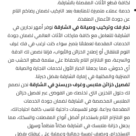
لكافة قطع الأثاث المفصلة بالشارقة.
خدمة عملاء متميزة للمتابعة بعد التركيب لضمان رضاكم التام
عن جودة الأعمال المنفذة.
نجار فك وتركيب وصيانة في الشارقة
نوفر أمهر نجارين في
الشارقة للتعامل مع كافة ماركات الأثاث العالمي لضمان جودة
الخدمات المقدمة لعملائنا بتميز. سواء كنت ترغب في فك غرف
النوم للانتقال أو إصلاح الخزائن والأبواب، فإننا نضمن لك الدقة
والسرعة، مع الالتزام التام بالحفاظ على سلامة قطع الخشب من
أي خدوش، مما يجعلنا الخيار الأول لخدمات النجارة والصيانة
المنزلية والمكتبية في إمارة الشارقة بفضل خبرتنا.
تفصيل خزائن ملابس وغرف دريسنج في الشارقة
نحن نصمم
لك حلول التخزين التي تخلصك من الفوضى عبر تفصيل خزائن
الملابس المخصصة في الشارقة لضمان جودة الخدمات
المقدمة ببراعة. نوفر تقسيمات داخلية تناسب كافة احتياجاتك،
مع الالتزام التام باستخدام أفضل أنواع المفصلات والسكك، مما
يجعل خزانة ملابسك في الشارقة مكاناً منظماً وسهل
الاستخدام، ويضيف لمسة جمالية وعملية على غرفتك بفضل