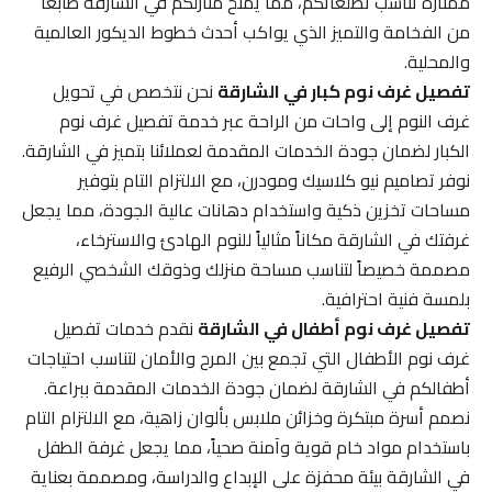
ممتازة تناسب تطلعاتكم، مما يمنح منازلكم في الشارقة طابعاً
من الفخامة والتميز الذي يواكب أحدث خطوط الديكور العالمية
والمحلية.
تفصيل غرف نوم كبار في الشارقة
نحن نتخصص في تحويل
غرف النوم إلى واحات من الراحة عبر خدمة تفصيل غرف نوم
الكبار لضمان جودة الخدمات المقدمة لعملائنا بتميز في الشارقة.
نوفر تصاميم نيو كلاسيك ومودرن، مع الالتزام التام بتوفير
مساحات تخزين ذكية واستخدام دهانات عالية الجودة، مما يجعل
غرفتك في الشارقة مكاناً مثالياً للنوم الهادئ والاسترخاء،
مصممة خصيصاً لتناسب مساحة منزلك وذوقك الشخصي الرفيع
بلمسة فنية احترافية.
تفصيل غرف نوم أطفال في الشارقة
نقدم خدمات تفصيل
غرف نوم الأطفال التي تجمع بين المرح والأمان لتناسب احتياجات
أطفالكم في الشارقة لضمان جودة الخدمات المقدمة ببراعة.
نصمم أسرة مبتكرة وخزائن ملابس بألوان زاهية، مع الالتزام التام
باستخدام مواد خام قوية وآمنة صحياً، مما يجعل غرفة الطفل
في الشارقة بيئة محفزة على الإبداع والدراسة، ومصممة بعناية