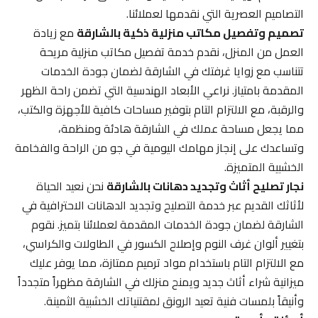
التصاميم العصرية التي نقدمها لعملائنا.
تصميم وتفصيل مكاتب منزلية ذكية بالشارقة
مع زيادة
العمل من المنزل، نقدم خدمة تفصيل مكاتب منزلية مريحة
تتناسب مع زوايا غرفتك في الشارقة لضمان جودة الخدمات
المقدمة بامتياز. نراعي الأبعاد الهندسية التي تضمن راحة الظهر
والرقبة، مع الالتزام التام بتوفير مساحات كافية للأجهزة والكتب،
مما يجعل مساحة عملك في الشارقة هادئة ومنظمة،
وتساعدك على إنجاز مهامك اليومية في جو من الراحة والفخامة
الخشبية المتميزة.
نجار تصليح أثاث وتجديد دهانات بالشارقة
نحن نعيد الحياة
لأثاثك القديم عبر خدمة التصليح وتجديد الدهانات الاحترافية في
الشارقة لضمان جودة الخدمات المقدمة لعملائنا بتميز. نقوم
بتغيير ألوان غرف النوم وإصلاح الكسور في الطاولات والكراسي،
مع الالتزام التام باستخدام مواد ترميم ممتازة، مما يوفر عليك
ميزانية شراء أثاث جديد ويمنح منزلك في الشارقة مظهراً متجدداً
وأنيقاً بلمسات فنية تعيد الرونق لمقتنياتك الخشبية الثمينة.