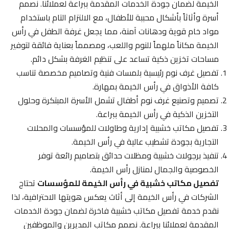
الخيمة لضمان جودة الخدمات المقدمة ببراعة لعملائنا. نصمم
أسرة وأثاثاً بأشكال محببة للأطفال، مع الالتزام التام باستخدام
مواد خام قوية ودهانات آمنة، مما يجعل غرفة الطفل في رأس
الخيمة مكاناً ملهماً للنوم واللعب، ومصمماً بعناية فائقة لتوفير
مساحات تخزين ذكية تساعد على تنظيم الغرفة بشكل دائم.
تفصيل غرف نوم رئيسية بلمسات فنية وتصاميم مخصصة تناسب
كافة الأذواق في رأس الخيمة بمهارة.
تصميم وتصنيع غرف نوم أطفال تشمل الأسرة المبتكرة وحلول
التخزين الذكية في رأس الخيمة ببراعة.
تفصيل مكاتب خشبية إدارية وطاولات للمؤسسات والمحلات
التجارية بجودة تشطيب عالية في رأس الخيمة.
تنفيذ برجولات خشبية ومظلات حدائق بتصاميم رائعة توفر
الخصوصية والجمال لمنازل رأس الخيمة.
تفصيل مكاتب خشبية في رأس الخيمة للمؤسسات
تحتاج
الشركات في رأس الخيمة إلى أثاث يعكس هويتها الاحترافية، لذا
نقدم خدمة تفصيل مكاتب خشبية فاخرة لضمان جودة الخدمات
المقدمة لعملائنا ببراعة. نصمم مكاتب المديرين والموظفين