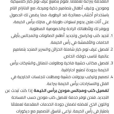
المقدمة ببراعة لعملائنا. نقوم بتصنيع غرف نوم كبار كلاسيكية
ومودرن، وغرف أطفال بتصاميم ذكية ومرحة، مع الالتزام التام
باستخدام أخشاب معالجة ضد الرطوبة، مما يضمن لك الحصول
على أثاث متين يدوم لسنوات طويلة في منزلك برأس الخيمة،
ويوفر لك ولأطفالك الراحة والخصوصية المطلوبة.
تنجيد كنب وكراسي وتجديد أطقم الصالونات والمجالس بأرقى
الخامات والأقمشة في رأس الخيمة.
تفصيل غرف نوم كبار شاملة الخزائن والسرير المنجد بتصاميم
عالمية تناسب ذوقك الخاص.
تفصيل مكاتب خشبية فاخرة وطاولات للمنازل والشركات برأس
الخيمة بجودة تصنيع احترافية.
تصميم وتركيب برجولات خشبية ومظلات للجلسات الخارجية في
الفلل والاستراحات برأس الخيمة ببراعة.
تفصيل كنب ومجالس مودرن برأس الخيمة
إذا كنت تبحث عن
التجديد، فنحن نوفر خدمة تفصيل كنب مودرن حسب المساحة
واللون الذي تفضله لضمان جودة الخدمات المقدمة لعملائنا
بامتياز في رأس الخيمة. نراعي تناسق التصميم مع ديكورات