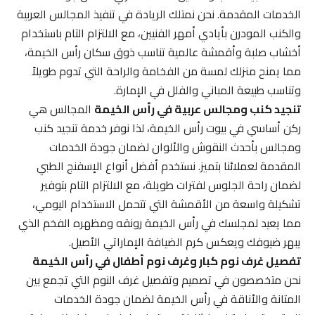
الخدمات المقدمة. نحن نمتلك الريادة في تنفيذ المجالس العربية
والكنب المودرن بأيادي أمهر الفنيين، مع الالتزام التام باستخدام
أخشاب صلبة وأقمشة عالمية تناسب ذوق سكان رأس الخيمة،
مما يمنح منزلك لمسة من الفخامة والراحة التي تدوم طويلاً
وتناسب طبيعة المباني والفلل في الإمارة.
تنجيد كنب ومجالس عربية في رأس الخيمة
المجالس هي
ركن أساسي في بيوت رأس الخيمة، لذا نوفر خدمة تنجيد كنب
ومجالس بأحدث النقوش والألوان لضمان جودة الخدمات
المقدمة لعملائنا بتميز. نستخدم أفضل أنواع الإسفنج الطبي
لضمان راحة الجلوس لفترات طويلة، مع الالتزام التام بتوفير
تشكيلة واسعة من الأقمشة التي تتحمل الاستخدام اليومي،
مما يعيد لمجلسك في رأس الخيمة رونقه ومظهره الفخم الذي
يبهر ضيوفك ويعكس كرم الضيافة الإماراتي الأصيل.
تفصيل غرف نوم كبار وغرف نوم أطفال في رأس الخيمة
نحن متخصصون في تصميم وتفصيل غرف النوم التي تجمع بين
المتانة والأناقة في رأس الخيمة لضمان جودة الخدمات