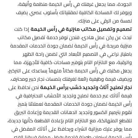
الجودة، مما يجعل غرفتك في رأس الخيمة منظمة وأنيقة،
ويوفر لك المساحة الكافية لمقتنياتك بأسلوب عصري يضيف
لمسة من الرقي على منزلك.
تصميم وتفصيل مكاتب منزلية في رأس الخيمة
إذا كنت
تبحث عن ركن عمل هادئ، فنحن نوفر خدمة تفصيل مكاتب
منزلية مريحة في رأس الخيمة لضمان جودة الخدمات المقدمة
بامتياز. نراعي في التصميم الأبعاد التي تضمن راحة الظهر
والرقبة، مع الالتزام التام بتوفير مساحات كافية للأجهزة، مما
يجعل مكتبك في رأس الخيمة مكاناً ملهماً يساعدك على التركيز،
ويضيف قيمة وظيفية رائعة لغرفتك بلمسات نجار خبير ومحترف.
نجار تصليح أثاث وتجديد خشب برأس الخيمة
نحن نحافظ على
قيمة أثاثك عبر خدمة تصليح وتجديد الأخشاب الاحترافية في
رأس الخيمة لضمان جودة الخدمات المقدمة لعملائنا بتميز.
نقوم بترميم الكسور وتجديد الدهانات القديمة وإعادة البريق
للقطع المتهالكة، مع الالتزام التام بإعادة القطعة كأنها جديدة،
مما يوفر عليك ميزانية الشراء ويحافظ على أثاثك المفضل في
رأس الخيمة لسنوات طويلة قادمة بفضل مهارة فريقنا الفني