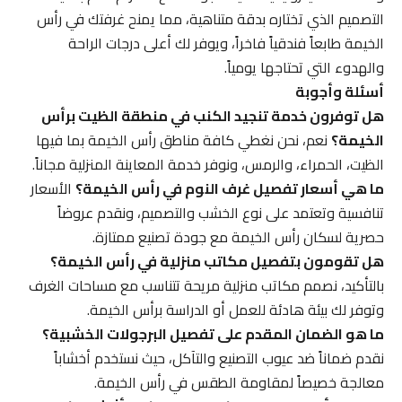
التصميم الذي تختاره بدقة متناهية، مما يمنح غرفتك في رأس
الخيمة طابعاً فندقياً فاخراً، ويوفر لك أعلى درجات الراحة
والهدوء التي تحتاجها يومياً.
أسئلة وأجوبة
هل توفرون خدمة تنجيد الكنب في منطقة الظيت برأس
الخيمة؟
نعم، نحن نغطي كافة مناطق رأس الخيمة بما فيها
الظيت، الحمراء، والرمس، ونوفر خدمة المعاينة المنزلية مجاناً.
ما هي أسعار تفصيل غرف النوم في رأس الخيمة؟
الأسعار
تنافسية وتعتمد على نوع الخشب والتصميم، ونقدم عروضاً
حصرية لسكان رأس الخيمة مع جودة تصنيع ممتازة.
هل تقومون بتفصيل مكاتب منزلية في رأس الخيمة؟
بالتأكيد، نصمم مكاتب منزلية مريحة تتناسب مع مساحات الغرف
وتوفر لك بيئة هادئة للعمل أو الدراسة برأس الخيمة.
ما هو الضمان المقدم على تفصيل البرجولات الخشبية؟
نقدم ضماناً ضد عيوب التصنيع والتآكل، حيث نستخدم أخشاباً
معالجة خصيصاً لمقاومة الطقس في رأس الخيمة.