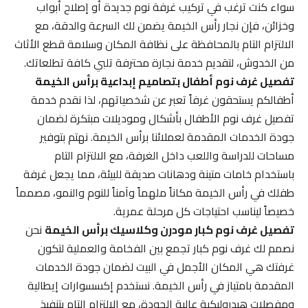
سواء كنت ترغب في تركيب غرفة نوم جديدة أو إصلاح أبواب
وخزائن، فإن نجار رأس الخيمة يضمن لك السرعة والدقة، مع
الالتزام التام بالمحافظة على نظافة المكان وسلامة قطع الأثاث
من الخدوش، لتقديم خدمة نجارة محترفة تلبي كافة تطلعاتك.
تفصيل غرف نوم أطفال بتصاميم إبداعية برأس الخيمة
أطفالكم يستحقون غرفاً تعبر عن شخصياتهم، لذا نقدم خدمة
تفصيل غرف نوم الأطفال بأشكال وموديلات مبتكرة لضمان
جودة الخدمات المقدمة لعملائنا برأس الخيمة. نهتم بتوفير
مساحات للدراسة واللعب داخل الغرفة، مع الالتزام التام
باستخدام خامات متينة ودهانات صديقة للبيئة، مما يجعل غرفة
طفلك في رأس الخيمة مكاناً ملهماً وآمناً للنوم والنمو، مصمماً
خصيصاً ليناسب احتياجات كل مرحلة عمرية.
تفصيل غرف نوم كبار مودرن وكلاسيك برأس الخيمة
نحن
نصمم لك غرف نوم كبار تجمع بين الفخامة والعملية لتكون
غرفتك هي المكان الأجمل في البيت لضمان جودة الخدمات
المقدمة بامتياز في رأس الخيمة. نستخدم إكسسوارات إيطالية
ومفصلات هيدروليكية عالية الجودة، مع الالتزام التام بتنفيذ