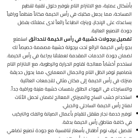
بأشكال عملية، مع الالتزام التام بتوفير حلول تقنية لتنظيم
المساحة، مما يجعل مكتبك في رأس الخيمة مكاناً منظماً وراقياً
يساعدك على الإنجاز، ويترك انطباعاً رائعاً لدى عملائك بفضل
جودة التصنيع العالية.
تفصيل برجولات خشبية في رأس الخيمة للحدائق
استمتع
بجو رأس الخيمة الرائع تحت برجولة خشبية مصممة خصيصاً لك
لضمان جودة الخدمات المقدمة لعملائنا ببراعة في رأس الخيمة.
نستخدم أخشاباً معالجة تقاوم الحرارة والرطوبة، مع الالتزام التام
بتصاميم توفر الظل التام والجمال المعماري، مما يحول حديقة
منزلك في رأس الخيمة إلى مكان مثالي للتجمعات العائلية
والاسترخاء في الهواء الطلق بلمسات خشبية متينة وراقية جداً.
استخدام خشب الساج والميرنتي المعالج لضمان تحمل الأثاث
لمناخ رأس الخيمة الساحلي والجبلي.
توفير خدمة نجار متنقل للقيام بأعمال الصيانة والفك والتركيب
في كافة مناطق رأس الخيمة بدقة.
تفصيل غرف نوم أطفال بأسعار تنافسية مع جودة تصنيع تضاهي