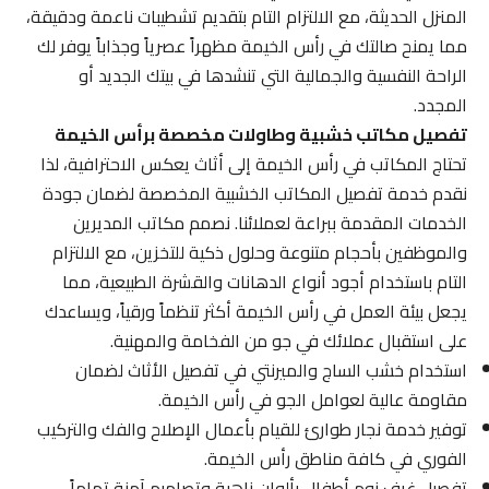
المنزل الحديثة، مع الالتزام التام بتقديم تشطيبات ناعمة ودقيقة،
مما يمنح صالتك في رأس الخيمة مظهراً عصرياً وجذاباً يوفر لك
الراحة النفسية والجمالية التي تنشدها في بيتك الجديد أو
المجدد.
تفصيل مكاتب خشبية وطاولات مخصصة برأس الخيمة
تحتاج المكاتب في رأس الخيمة إلى أثاث يعكس الاحترافية، لذا
نقدم خدمة تفصيل المكاتب الخشبية المخصصة لضمان جودة
الخدمات المقدمة ببراعة لعملائنا. نصمم مكاتب المديرين
والموظفين بأحجام متنوعة وحلول ذكية للتخزين، مع الالتزام
التام باستخدام أجود أنواع الدهانات والقشرة الطبيعية، مما
يجعل بيئة العمل في رأس الخيمة أكثر تنظماً ورقياً، ويساعدك
على استقبال عملائك في جو من الفخامة والمهنية.
استخدام خشب الساج والميرنتي في تفصيل الأثاث لضمان
مقاومة عالية لعوامل الجو في رأس الخيمة.
توفير خدمة نجار طوارئ للقيام بأعمال الإصلاح والفك والتركيب
الفوري في كافة مناطق رأس الخيمة.
تفصيل غرف نوم أطفال بألوان زاهية وتصاميم آمنة تماماً