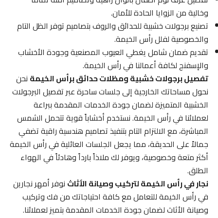
وخالية من الزوايا الحادة للأمان.
تصنيع برجولات خشبية للحدائق والروف بتصاميم توفر الظل التام
والخصوصية لفلل رأس الخيمة.
تقديم ضمان شامل يغطي العيوب المصنعية وجودة الأخشاب
والإسفنج لكافة أعمالنا في رأس الخيمة.
تفصيل برجولات خشبية ومظلات حدائق برأس الخيمة
نحن
نحول مساحاتك الخارجية إلى جلسات ساحرة عبر تفصيل البرجولات
الخشبية المتميزة لضمان جودة الخدمات المقدمة ببراعة
لعملائنا في رأس الخيمة. نستخدم أخشاباً قوية تتحمل الشمس
المباشرة، مع الالتزام التام بتنفيذ تصاميم هندسية راقية تضفي
جمالاً على الحديقة، مما يجعل الجلسات العائلية في رأس الخيمة
أكثر متعة وخصوصية، ويوفر لك ملاذاً بارداً وهادئاً في الهواء
الطلق.
نجار في رأس الخيمة لتركيب وصيانة الأثاث
نوفر أمهر نجارين
في رأس الخيمة للتعامل مع كافة احتياجاتك من فك وتركيب
وصيانة الأثاث لضمان جودة الخدمات المقدمة بتميز لعملائنا.