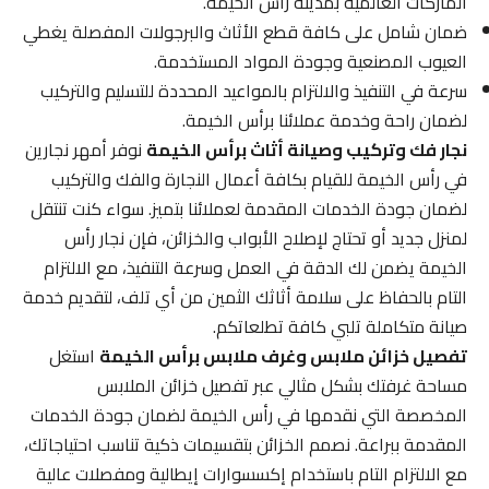
الماركات العالمية بمدينة رأس الخيمة.
ضمان شامل على كافة قطع الأثاث والبرجولات المفصلة يغطي
العيوب المصنعية وجودة المواد المستخدمة.
سرعة في التنفيذ والالتزام بالمواعيد المحددة للتسليم والتركيب
لضمان راحة وخدمة عملائنا برأس الخيمة.
نجار فك وتركيب وصيانة أثاث برأس الخيمة
نوفر أمهر نجارين
في رأس الخيمة للقيام بكافة أعمال النجارة والفك والتركيب
لضمان جودة الخدمات المقدمة لعملائنا بتميز. سواء كنت تنتقل
لمنزل جديد أو تحتاج لإصلاح الأبواب والخزائن، فإن نجار رأس
الخيمة يضمن لك الدقة في العمل وسرعة التنفيذ، مع الالتزام
التام بالحفاظ على سلامة أثاثك الثمين من أي تلف، لتقديم خدمة
صيانة متكاملة تلبي كافة تطلعاتكم.
تفصيل خزائن ملابس وغرف ملابس برأس الخيمة
استغل
مساحة غرفتك بشكل مثالي عبر تفصيل خزائن الملابس
المخصصة التي نقدمها في رأس الخيمة لضمان جودة الخدمات
المقدمة ببراعة. نصمم الخزائن بتقسيمات ذكية تناسب احتياجاتك،
مع الالتزام التام باستخدام إكسسوارات إيطالية ومفصلات عالية