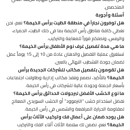
المتخصص.
أسئلة وأجوبة
هل توفرون نجاراً في منطقة الظيت برأس الخيمة؟
نعم، نحن
نغطي كافة مناطق رأس الخيمة بما في ذلك الظيت، الحمراء،
والرمس، ونصلكم فوراً للمعاينة والتركيب.
ما هي مدة تفصيل غرف نوم الأطفال برأس الخيمة؟
تستغرق عملية التفصيل والدهان عادة من 10 إلى 15 يوماً عمل
لضمان جودة التشطيب النهائي بالعين.
هل تقومون بتفصيل مكاتب للشركات الجديدة برأس
الخيمة؟
بالتأكيد، نصمم وننفذ مكاتب إدارية وطاولات اجتماعات
بأسعار الجملة وجودة عالية للشركات في رأس الخيمة.
ما نوع الخشب الأفضل لبرجولات الحدائق برأس الخيمة؟
نفضل استخدام خشب “الترموود” أو الخشب السويدي المعالج
لمقاومة الحرارة المرتفعة والشمس في رأس الخيمة.
هل يوجد ضمان على أعمال فك وتركيب الأثاث برأس
الخيمة؟
نعم، نضمن لك سلامة الأثاث أثناء الفك والتركيب