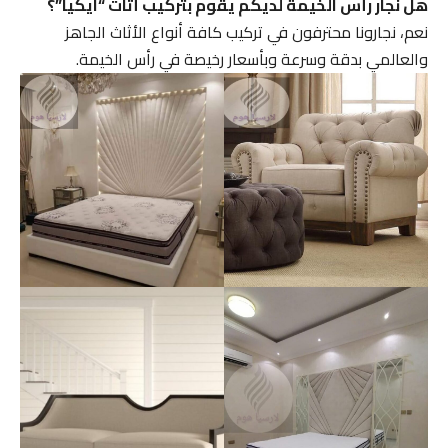
هل نجار رأس الخيمة لديكم يقوم بتركيب أثاث “ايكيا”؟
نعم، نجارونا محترفون في تركيب كافة أنواع الأثاث الجاهز
والعالمي بدقة وسرعة وبأسعار رخيصة في رأس الخيمة.