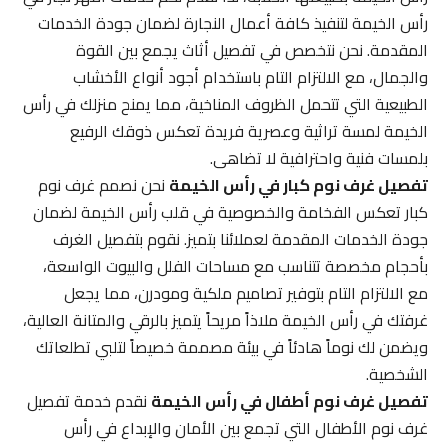
رأس الخيمة لتنفيذ كافة أعمال النجارة لضمان جودة الخدمات
المقدمة. نحن نتخصص في تفصيل أثاث يجمع بين القوة
والجمال، مع الالتزام التام باستخدام أجود أنواع الأخشاب
الطبيعية التي تتحمل الظروف المناخية، مما يمنح منزلك في رأس
الخيمة لمسة تراثية وعصرية فريدة تعكس ذوقك الرفيع
بلمسات فنية واحترافية لا تضاهى.
تفصيل غرف نوم كبار في رأس الخيمة
نحن نصمم غرف نوم
كبار تعكس الفخامة والخصوصية في قلب رأس الخيمة لضمان
جودة الخدمات المقدمة لعملائنا بتميز. نقوم بتفصيل الغرف
بأحجام مخصصة تتناسب مع مساحات الفلل والبيوت الواسعة،
مع الالتزام التام بتوفير تصاميم ملكية ومودرن، مما يجعل
غرفتك في رأس الخيمة ملاذاً مريحاً يتميز بالرقي والمتانة العالية،
ويضمن لك نوماً هادئاً في بيئة مصممة خصيصاً لتلبي تطلعاتك
الشخصية.
تفصيل غرف نوم أطفال في رأس الخيمة
نقدم خدمة تفصيل
غرف نوم الأطفال التي تجمع بين الأمان والإبداع في رأس