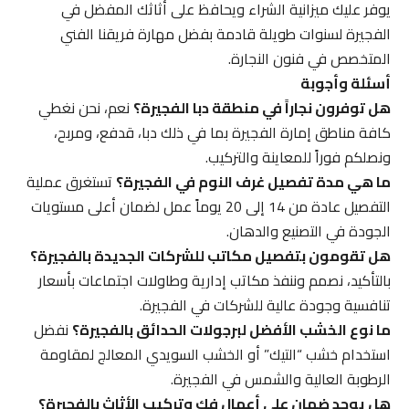
يوفر عليك ميزانية الشراء ويحافظ على أثاثك المفضل في
الفجيرة لسنوات طويلة قادمة بفضل مهارة فريقنا الفني
المتخصص في فنون النجارة.
أسئلة وأجوبة
هل توفرون نجاراً في منطقة دبا الفجيرة؟
نعم، نحن نغطي
كافة مناطق إمارة الفجيرة بما في ذلك دبا، قدفع، ومربح،
ونصلكم فوراً للمعاينة والتركيب.
ما هي مدة تفصيل غرف النوم في الفجيرة؟
تستغرق عملية
التفصيل عادة من 14 إلى 20 يوماً عمل لضمان أعلى مستويات
الجودة في التصنيع والدهان.
هل تقومون بتفصيل مكاتب للشركات الجديدة بالفجيرة؟
بالتأكيد، نصمم وننفذ مكاتب إدارية وطاولات اجتماعات بأسعار
تنافسية وجودة عالية للشركات في الفجيرة.
ما نوع الخشب الأفضل لبرجولات الحدائق بالفجيرة؟
نفضل
استخدام خشب “التيك” أو الخشب السويدي المعالج لمقاومة
الرطوبة العالية والشمس في الفجيرة.
هل يوجد ضمان على أعمال فك وتركيب الأثاث بالفجيرة؟