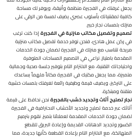
يجعل غرفتك في الفجيرة منظمة وأنيقة، ويوفر لك مساحة
كافية لمقتنياتك بأسلوب عصري يضيف لمسة من الرقي على
منزلك بلمسات نجار خبير.
تصميم وتفصيل مكاتب منزلية في الفجيرة
إذا كنت ترغب
في ركن عمل هادئ، فنحن نوفر خدمة تفصيل مكاتب منزلية
مريحة تتناسب مع منزلك في الفجيرة لضمان جودة الخدمات
المقدمة بامتياز. نراعي في التصميم المساحات المتوفرة
واحتياجاتك التقنية، مع الالتزام التام بتوفير جلسة صحية وجمالية
متميزة، مما يجعل مكتبك في الفجيرة مكاناً ملهماً يساعدك
على التركيز، ويضيف قيمة وظيفية رائعة لغرفتك بلمسات خشبية
متقنة ومبتكرة.
نجار تصليح أثاث وتجديد خشب بالفجيرة
نحن نحافظ على قيمة
أثاثك عبر خدمة تصليح وتجديد الأخشاب الاحترافية في الفجيرة
لضمان جودة الخدمات المقدمة لعملائنا بتميز. نقوم بترميم
الكسور وتجديد الدهانات القديمة وإعادة البريق للقطع
المتهالكة، مع الالتزام التام بإعادة القطعة كأنها جديدة، مما