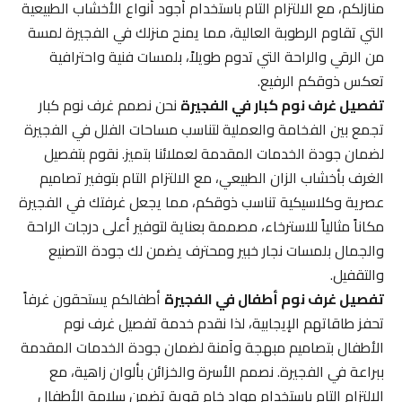
منازلكم، مع الالتزام التام باستخدام أجود أنواع الأخشاب الطبيعية
التي تقاوم الرطوبة العالية، مما يمنح منزلك في الفجيرة لمسة
من الرقي والراحة التي تدوم طويلاً، بلمسات فنية واحترافية
تعكس ذوقكم الرفيع.
تفصيل غرف نوم كبار في الفجيرة
نحن نصمم غرف نوم كبار
تجمع بين الفخامة والعملية لتناسب مساحات الفلل في الفجيرة
لضمان جودة الخدمات المقدمة لعملائنا بتميز. نقوم بتفصيل
الغرف بأخشاب الزان الطبيعي، مع الالتزام التام بتوفير تصاميم
عصرية وكلاسيكية تناسب ذوقكم، مما يجعل غرفتك في الفجيرة
مكاناً مثالياً للاسترخاء، مصممة بعناية لتوفير أعلى درجات الراحة
والجمال بلمسات نجار خبير ومحترف يضمن لك جودة التصنيع
والتقفيل.
تفصيل غرف نوم أطفال في الفجيرة
أطفالكم يستحقون غرفاً
تحفز طاقاتهم الإيجابية، لذا نقدم خدمة تفصيل غرف نوم
الأطفال بتصاميم مبهجة وآمنة لضمان جودة الخدمات المقدمة
ببراعة في الفجيرة. نصمم الأسرة والخزائن بألوان زاهية، مع
الالتزام التام باستخدام مواد خام قوية تضمن سلامة الأطفال