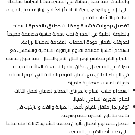
والملفات، مما يجعل مكتبك في الفجيرة مكاناً احترافياً يساعدك
على الإبداع والتركيز، ويترك انطباعاً رائعاً لدى زوارك بفضل الجودة
العالية والتشطيب الفاخر.
تفصيل برجولات خشبية ومظلات حدائق بالفجيرة
استمتع
بالطبيعة الخلابة في الفجيرة تحت برجولة خشبية مصممة خصيصاً
لحديقتك لضمان جودة الخدمات المقدمة لعملائنا ببراعة.
نستخدم أخشاباً معالجة تقاوم الرطوبة الساحلية والشمس، مع
الالتزام التام بتصاميم توفر الظل التام والجمال، مما يحول حديقة
منزلك في الفجيرة إلى مكان ساحر للتجمعات العائلية المريحة
في الهواء الطلق، مع ضمان القوة والمتانة التي تدوم لسنوات
طويلة بلمسات معمارية متميزة.
استخدام خشب الساج والميرنتي المعالج لضمان تحمل الأثاث
لمناخ الفجيرة الساحلي بامتياز.
توفير نجار متنقل للقيام بأعمال الصيانة والفك والتركيب في
كافة مناطق الفجيرة بدقة وسرعة.
تفصيل غرف نوم أطفال بألوان صديقة للبيئة ودهانات آمنة تماماً
على صحة أطفالكم في الفجيرة.