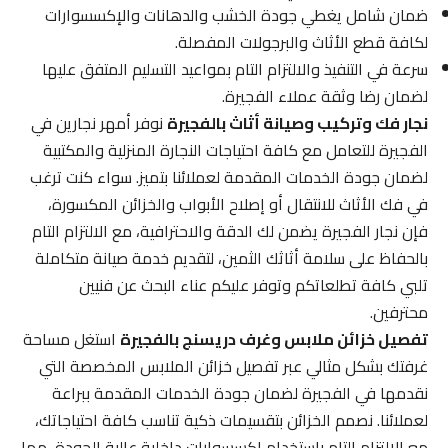
ضمان شامل يغطي جودة الخشب والدهانات والإكسسوارات
لكافة قطع الأثاث والبرجولات المفصلة.
سرعة في التنفيذ والالتزام التام بمواعيد التسليم المتفق عليها
لضمان رضا وثقة عملاء الفجيرة.
نجار فك وتركيب وصيانة أثاث بالفجيرة
نوفر أمهر نجارين في
الفجيرة للتعامل مع كافة احتياجات النجارة المنزلية والمكتبية
لضمان جودة الخدمات المقدمة لعملائنا بتميز. سواء كنت ترغب
في فك الأثاث للانتقال أو إصلاح الأبواب والخزائن المكسورة،
فإن نجار الفجيرة يضمن لك الدقة والاحترافية، مع الالتزام التام
بالحفاظ على سلامة أثاثك الثمين، لتقديم خدمة صيانة متكاملة
تلبي كافة تطلعاتكم وتوفر عليكم عناء البحث عن فنيين
محترفين.
تفصيل خزائن ملابس وغرف دريسنج بالفجيرة
استغل مساحة
غرفتك بشكل مثالي عبر تفصيل خزائن الملابس المخصصة التي
نقدمها في الفجيرة لضمان جودة الخدمات المقدمة ببراعة
لعملائنا. نصمم الخزائن بتقسيمات ذكية تناسب كافة احتياجاتك،
مع الالتزام التام باستخدام إكسسوارات داخلية عالية الجودة، مما