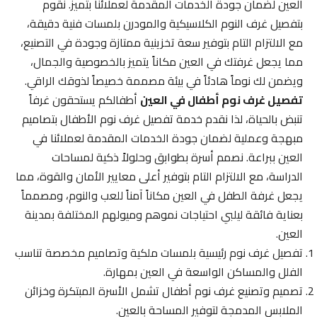
العين لضمان جودة الخدمات المقدمة لعملائنا بتميز. نقوم
بتفصيل غرف النوم الكلاسيكية والمودرن بلمسات فنية دقيقة،
مع الالتزام التام بتوفير سعة تخزينية ممتازة وجودة في التصنيع،
مما يجعل غرفتك في العين مكاناً يتميز بالخصوصية والجمال،
ويضمن لك نوماً هادئاً في بيئة مصممة خصيصاً لذوقك الراقي.
تفصيل غرف نوم أطفال في العين
أطفالكم يستحقون غرفاً
تنبض بالحياة، لذا نقدم خدمة تفصيل غرف نوم الأطفال بتصاميم
مبهجة وعملية لضمان جودة الخدمات المقدمة لعملائنا في
العين ببراعة. نصمم أسرة بطوابق وحلولاً ذكية لمساحات
الدراسة، مع الالتزام التام بتوفير أعلى معايير الأمان والقوة، مما
يجعل غرفة الطفل في العين مكاناً آمناً للعب والنوم، ومصمماً
بعناية فائقة ليلبي احتياجات نموهم وميولهم المختلفة بمدينة
العين.
تفصيل غرف نوم رئيسية بلمسات ملكية وتصاميم مخصصة تناسب
الفلل والمساكن الواسعة في العين بمهارة.
تصميم وتصنيع غرف نوم أطفال تشمل الأسرة المبتكرة وخزائن
الملابس المدمجة لتوفير المساحة بالعين.