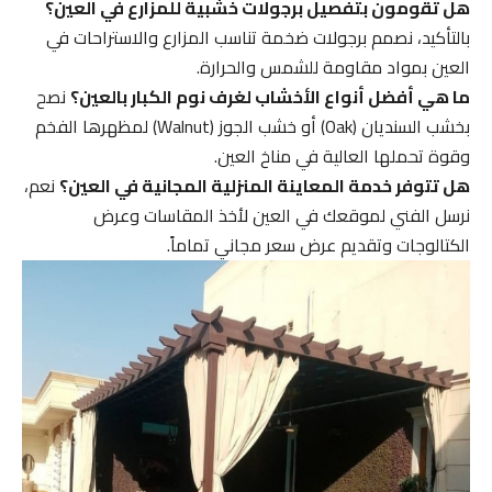
هل تقومون بتفصيل برجولات خشبية للمزارع في العين؟
بالتأكيد، نصمم برجولات ضخمة تناسب المزارع والاستراحات في
العين بمواد مقاومة للشمس والحرارة.
ما هي أفضل أنواع الأخشاب لغرف نوم الكبار بالعين؟
نصح
بخشب السنديان (Oak) أو خشب الجوز (Walnut) لمظهرها الفخم
وقوة تحملها العالية في مناخ العين.
هل تتوفر خدمة المعاينة المنزلية المجانية في العين؟
نعم،
نرسل الفني لموقعك في العين لأخذ المقاسات وعرض
الكتالوجات وتقديم عرض سعر مجاني تماماً.