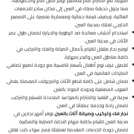
القوية، مع الالتزام التام بتصاميم توفر الظل التام والخصوصية،
مما يحول حديقة منزلك في العين إلى مكان ساحر للتجمعات
العائلية، ويضيف قيمة جمالية ومعمارية متميزة على التصميم
الخارجي لفلتك بمدينة العين.
استخدام أخشاب معالجة ضد الرطوبة والحرارة لضمان طول عمر
الأثاث في مدينة العين.
توفير نجار متنقل للقيام بأعمال الصيانة والفك والتركيب في
كافة مناطق العين واليحر بمهارة.
تفصيل غرف نوم أطفال بأسعار تنافسية مع جودة تصنيع تضاهي
الماركات العالمية في العين.
ضمان شامل على كافة قطع الأثاث والبرجولات المفصلة يغطي
العيوب المصنعية وجودة المواد بالعين.
سرعة في التنفيذ والالتزام بالمواعيد المحددة للتسليم والتركيب
لضمان راحة وخدمة عملائنا في العين.
نجار فك وتركيب وصيانة أثاث بالعين
نوفر أمهر نجارين في
مدينة العين للقيام بكافة مهام النجارة المنزلية والمكتبية
لضمان جودة الخدمات المقدمة لعملائنا بتميز. سواء كنت تنتقل