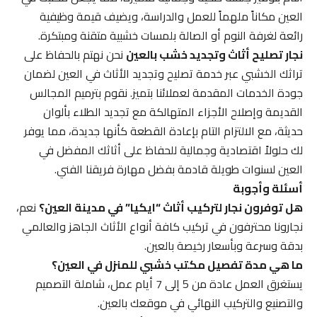
العين مكاناً ملهماً للعمل والدراسة، ويضيف قيمة وظيفية
رائعة لغرفة النوم أو الصالة بلمسات خشبية متقنة ومبتكرة.
نجار تصليح أثاث وتجديد خشب بالعين
نحن نهتم بالحفاظ على
تراثك الخشبي عبر خدمة تصليح وتجديد الأثاث في العين لضمان
جودة الخدمات المقدمة لعملائنا بتميز. نقوم بترميم المجالس
القديمة وإصلاح الأجزاء المتهالكة مع تجديد الطلاء بألوان
حديثة، مع الالتزام التام بإعادة القطعة كأنها جديدة، مما يوفر
لك حلولاً اقتصادية وجمالية للحفاظ على أثاثك المفضل في
العين لسنوات طويلة قادمة بفضل مهارة فريقنا الفني.
أسئلة وأجوبة
هل توفرون نجار لتركيب أثاث “ايكيا” في مدينة العين؟
نعم،
نجارونا محترفون في تركيب كافة أنواع الأثاث الجاهز والعالمي
بدقة وسرعة وبأسعار رخيصة بالعين.
ما هي مدة تفصيل مكتب خشبي للمنزل في العين؟
يستغرق العمل عادة من 5 إلى 7 أيام عمل، شاملة التصميم
والتصنيع والتركيب النهائي في موقعك بالعين.