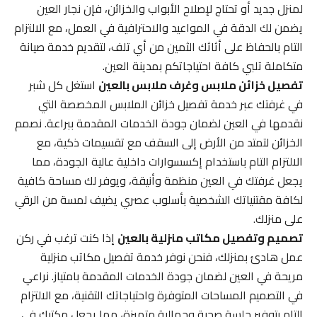
لمنزل جديد أو تحتاج لإصلاح الأبواب والخزائن، فإن نجار العين
يضمن لك الدقة في المواعيد والاحترافية في العمل، مع الالتزام
التام بالحفاظ على أثاثك الثمين من أي تلف، لتقديم خدمة صيانة
متكاملة تلبي كافة احتياجاتكم بمدينة العين.
تفصيل خزائن ملابس وغرف ملابس بالعين
استغل كل شبر
في غرفتك عبر خدمة تفصيل خزائن الملابس المخصصة التي
نقدمها في العين لضمان جودة الخدمات المقدمة ببراعة. نصمم
الخزائن لتمتد من الأرض إلى السقف مع تقسيمات ذكية، مع
الالتزام التام باستخدام إكسسوارات داخلية عالية الجودة، مما
يجعل غرفتك في العين منظمة وأنيقة، ويوفر لك مساحة كافية
لكافة مقتنياتك الشخصية بأسلوب عصري يضيف لمسة من الرقي
على منزلك.
تصميم وتفصيل مكاتب منزلية بالعين
إذا كنت ترغب في ركن
عمل هادئ بمنزلك، فنحن نوفر خدمة تفصيل مكاتب منزلية
مريحة في العين لضمان جودة الخدمات المقدمة بامتياز. نراعي
في التصميم المساحات المتوفرة واحتياجاتك التقنية، مع الالتزام
التام بتوفير جلسة صحية وجمالية متميزة، مما يجعل مكتبك في