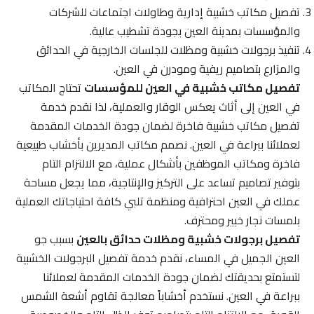
تفصيل مكاتب خشبية إدارية وطاولات اجتماعات للشركات
والمؤسسات بمدينة العين بجودة تشطيب عالية.
تنفيذ برجولات خشبية ومظلات للجلسات الخارجية في الحدائق
والمزارع بتصاميم ريفية ومودرن في العين.
تفصيل مكاتب خشبية في العين للمؤسسات
تحتاج المكاتب
في العين إلى أثاث يعكس الوقار والعملية، لذا نقدم خدمة
تفصيل مكاتب خشبية فاخرة لضمان جودة الخدمات المقدمة
لعملائنا ببراعة في العين. نصمم مكاتب المديرين بأخشاب طبيعية
فاخرة ومكاتب الموظفين بأشكال عملية، مع الالتزام التام
بتوفير تصاميم تساعد على التركيز والإنتاجية، مما يجعل مساحة
عملك في العين احترافية ومنظمة تلبي كافة احتياجاتك العملية
بلمسات نجار خبير ومحترف.
تفصيل برجولات خشبية ومظلات حدائق بالعين
بسبب جو
العين الجميل في المساء، نقدم خدمة تفصيل البرجولات الخشبية
لتستمتع بحديقتك لضمان جودة الخدمات المقدمة لعملائنا
ببراعة في العين. نستخدم أخشاباً معالجة تقاوم أشعة الشمس