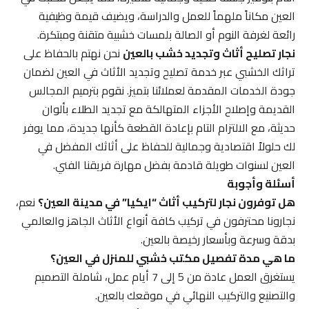
العين مكاناً ملهماً للعمل والدراسة، ويضيف قيمة وظيفية
رائعة لغرفة النوم أو الصالة بلمسات خشبية متقنة ومبتكرة.
نجار تصليح أثاث وتجديد خشب بالعين
نحن نهتم بالحفاظ على
تراثك الخشبي عبر خدمة تصليح وتجديد الأثاث في العين لضمان
جودة الخدمات المقدمة لعملائنا بتميز. نقوم بترميم المجالس
القديمة وإصلاح الأجزاء المتهالكة مع تجديد الطلاء بألوان
حديثة، مع الالتزام التام بإعادة القطعة كأنها جديدة، مما يوفر
لك حلولاً اقتصادية وجمالية للحفاظ على أثاثك المفضل في
العين لسنوات طويلة قادمة بفضل مهارة فريقنا الفني.
أسئلة وأجوبة
هل توفرون نجار لتركيب أثاث “ايكيا” في مدينة العين؟
نعم،
نجارونا محترفون في تركيب كافة أنواع الأثاث الجاهز والعالمي
بدقة وسرعة وبأسعار رخيصة بالعين.
ما هي مدة تفصيل مكتب خشبي للمنزل في العين؟
يستغرق العمل عادة من 5 إلى 7 أيام عمل، شاملة التصميم
والتصنيع والتركيب النهائي في موقعك بالعين.