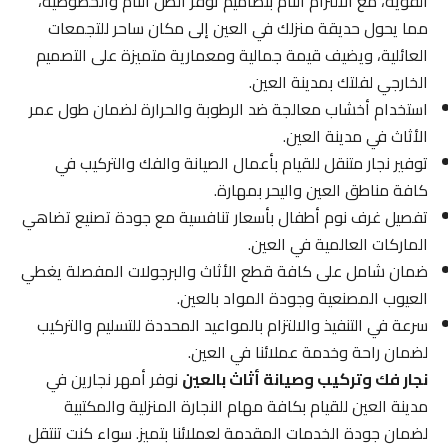
القوية، مع الالتزام التام بتصاميم توفر الظل التام والخصوصية،
مما يحول حديقة منزلك في العين إلى مكان ساحر للتجمعات
العائلية، ويضيف قيمة جمالية ومعمارية متميزة على التصميم
الخارجي لفلتك بمدينة العين.
استخدام أخشاب معالجة ضد الرطوبة والحرارة لضمان طول عمر
الأثاث في مدينة العين.
توفير نجار متنقل للقيام بأعمال الصيانة والفك والتركيب في
كافة مناطق العين واليحر بمهارة.
تفصيل غرف نوم أطفال بأسعار تنافسية مع جودة تصنيع تضاهي
الماركات العالمية في العين.
ضمان شامل على كافة قطع الأثاث والبرجولات المفصلة يغطي
العيوب المصنعية وجودة المواد بالعين.
سرعة في التنفيذ والالتزام بالمواعيد المحددة للتسليم والتركيب
لضمان راحة وخدمة عملائنا في العين.
نجار فك وتركيب وصيانة أثاث بالعين
نوفر أمهر نجارين في
مدينة العين للقيام بكافة مهام النجارة المنزلية والمكتبية
لضمان جودة الخدمات المقدمة لعملائنا بتميز. سواء كنت تنتقل