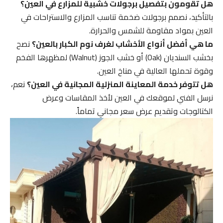
هل تقومون بتفصيل برجولات خشبية للمزارع في العين؟
بالتأكيد، نصمم برجولات ضخمة تناسب المزارع والاستراحات في
العين بمواد مقاومة للشمس والحرارة.
ما هي أفضل أنواع الأخشاب لغرف نوم الكبار بالعين؟
نصح
بخشب السنديان (Oak) أو خشب الجوز (Walnut) لمظهرها الفخم
وقوة تحملها العالية في مناخ العين.
هل تتوفر خدمة المعاينة المنزلية المجانية في العين؟
نعم،
نرسل الفني لموقعك في العين لأخذ المقاسات وعرض
الكتالوجات وتقديم عرض سعر مجاني تماماً.