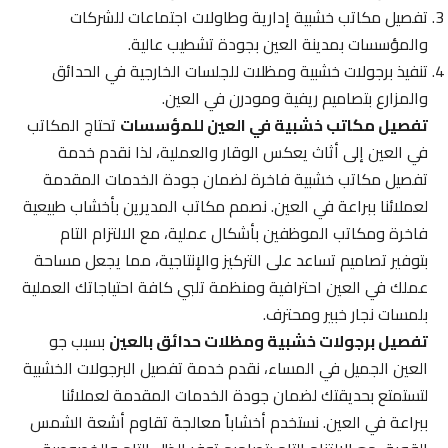
تفصيل مكاتب خشبية إدارية وطاولات اجتماعات للشركات
والمؤسسات بمدينة العين بجودة تشطيب عالية.
تنفيذ برجولات خشبية ومظلات للجلسات الخارجية في الحدائق
والمزارع بتصاميم ريفية ومودرن في العين.
تفصيل مكاتب خشبية في العين للمؤسسات
تحتاج المكاتب
في العين إلى أثاث يعكس الوقار والعملية، لذا نقدم خدمة
تفصيل مكاتب خشبية فاخرة لضمان جودة الخدمات المقدمة
لعملائنا ببراعة في العين. نصمم مكاتب المديرين بأخشاب طبيعية
فاخرة ومكاتب الموظفين بأشكال عملية، مع الالتزام التام
بتوفير تصاميم تساعد على التركيز والإنتاجية، مما يجعل مساحة
عملك في العين احترافية ومنظمة تلبي كافة احتياجاتك العملية
بلمسات نجار خبير ومحترف.
تفصيل برجولات خشبية ومظلات حدائق بالعين
بسبب جو
العين الجميل في المساء، نقدم خدمة تفصيل البرجولات الخشبية
لتستمتع بحديقتك لضمان جودة الخدمات المقدمة لعملائنا
ببراعة في العين. نستخدم أخشاباً معالجة تقاوم أشعة الشمس