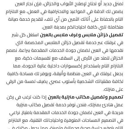
لمنزل جديد أو تحتاج لإصلاح الأبواب والخزائن، فإن نجار العين
يضمن لك الدقة في المواعيد والاحترافية في العمل، مع الالتزام
التام بالحفاظ على أثاثك الثمين من أي تلف، لتقديم خدمة صيانة
متكاملة تلبي كافة احتياجاتكم بمدينة العين.
تفصيل خزائن ملابس وغرف ملابس بالعين
استغل كل شبر
في غرفتك عبر خدمة تفصيل خزائن الملابس المخصصة التي
نقدمها في العين لضمان جودة الخدمات المقدمة ببراعة. نصمم
الخزائن لتمتد من الأرض إلى السقف مع تقسيمات ذكية، مع
الالتزام التام باستخدام إكسسوارات داخلية عالية الجودة، مما
يجعل غرفتك في العين منظمة وأنيقة، ويوفر لك مساحة كافية
لكافة مقتنياتك الشخصية بأسلوب عصري يضيف لمسة من الرقي
على منزلك.
تصميم وتفصيل مكاتب منزلية بالعين
إذا كنت ترغب في ركن
عمل هادئ بمنزلك، فنحن نوفر خدمة تفصيل مكاتب منزلية
مريحة في العين لضمان جودة الخدمات المقدمة بامتياز. نراعي
في التصميم المساحات المتوفرة واحتياجاتك التقنية، مع الالتزام
التام بتوفير جلسة صحية وجمالية متميزة، مما يجعل مكتبك في