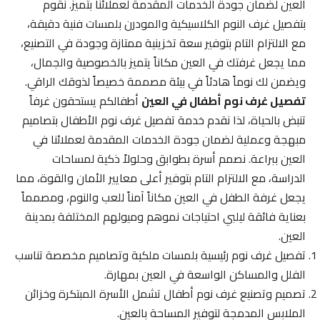
العين لضمان جودة الخدمات المقدمة لعملائنا بتميز. نقوم
بتفصيل غرف النوم الكلاسيكية والمودرن بلمسات فنية دقيقة،
مع الالتزام التام بتوفير سعة تخزينية ممتازة وجودة في التصنيع،
مما يجعل غرفتك في العين مكاناً يتميز بالخصوصية والجمال،
ويضمن لك نوماً هادئاً في بيئة مصممة خصيصاً لذوقك الراقي.
تفصيل غرف نوم أطفال في العين
أطفالكم يستحقون غرفاً
تنبض بالحياة، لذا نقدم خدمة تفصيل غرف نوم الأطفال بتصاميم
مبهجة وعملية لضمان جودة الخدمات المقدمة لعملائنا في
العين ببراعة. نصمم أسرة بطوابق وحلولاً ذكية لمساحات
الدراسة، مع الالتزام التام بتوفير أعلى معايير الأمان والقوة، مما
يجعل غرفة الطفل في العين مكاناً آمناً للعب والنوم، ومصمماً
بعناية فائقة ليلبي احتياجات نموهم وميولهم المختلفة بمدينة
العين.
تفصيل غرف نوم رئيسية بلمسات ملكية وتصاميم مخصصة تناسب
الفلل والمساكن الواسعة في العين بمهارة.
تصميم وتصنيع غرف نوم أطفال تشمل الأسرة المبتكرة وخزائن
الملابس المدمجة لتوفير المساحة بالعين.