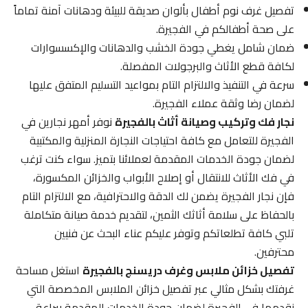
تفصيل غرف نوم أطفال بألوان صديقة للبيئة ودهانات آمنة تماماً
على صحة أطفالكم في الفجيرة.
ضمان شامل يغطي جودة الخشب والدهانات والإكسسوارات
لكافة قطع الأثاث والبرجولات المفصلة.
سرعة في التنفيذ والالتزام التام بمواعيد التسليم المتفق عليها
لضمان رضا وثقة عملاء الفجيرة.
نجار فك وتركيب وصيانة أثاث بالفجيرة
نوفر أمهر نجارين في
الفجيرة للتعامل مع كافة احتياجات النجارة المنزلية والمكتبية
لضمان جودة الخدمات المقدمة لعملائنا بتميز. سواء كنت ترغب
في فك الأثاث للانتقال أو إصلاح الأبواب والخزائن المكسورة،
فإن نجار الفجيرة يضمن لك الدقة والاحترافية، مع الالتزام التام
بالحفاظ على سلامة أثاثك الثمين، لتقديم خدمة صيانة متكاملة
تلبي كافة تطلعاتكم وتوفر عليكم عناء البحث عن فنيين
محترفين.
تفصيل خزائن ملابس وغرف دريسنج بالفجيرة
استغل مساحة
غرفتك بشكل مثالي عبر تفصيل خزائن الملابس المخصصة التي
نقدمها في الفجيرة لضمان جودة الخدمات المقدمة ببراعة