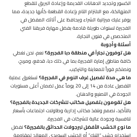
الكسور وتجديد الدهانات القديمة وإعادة البريق للقطع
المتهالكة، مع الالتزام التام بإعادة القطعة كأنها جديدة، مما
يوفر عليك ميزانية الشراء ويحافظ على أثاثك المفضل في
الفجيرة لسنوات طويلة قادمة بفضل مهارة فريقنا الفني
المتخصص في فنون النجارة.
أسئلة وأجوبة
هل توفرون نجاراً في منطقة دبا الفجيرة؟
نعم، نحن نغطي
كافة مناطق إمارة الفجيرة بما في ذلك دبا، قدفع، ومربح،
ونصلكم فوراً للمعاينة والتركيب.
ما هي مدة تفصيل غرف النوم في الفجيرة؟
تستغرق عملية
التفصيل عادة من 14 إلى 20 يوماً عمل لضمان أعلى مستويات
الجودة في التصنيع والدهان.
هل تقومون بتفصيل مكاتب للشركات الجديدة بالفجيرة؟
بالتأكيد، نصمم وننفذ مكاتب إدارية وطاولات اجتماعات بأسعار
تنافسية وجودة عالية للشركات في الفجيرة.
ما نوع الخشب الأفضل لبرجولات الحدائق بالفجيرة؟
نفضل
استخدام خشب “التيك” أو الخشب السويدي المعالج لمقاومة