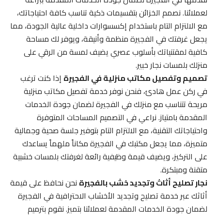
لعملائنا. نصمم الخزائن بتقسيمات ذكية تناسب كافة احتياجاتك،
مع الالتزام التام باستخدام إكسسوارات داخلية عالية الجودة، مما
يجعل غرفتك في الفجيرة منظمة وأنيقة، ويوفر لك مساحة
كافية لمقتنياتك بأسلوب عصري يضيف لمسة من الرقي على
منزلك بلمسات نجار خبير.
تصميم وتفصيل مكاتب منزلية في الفجيرة
إذا كنت ترغب
في ركن عمل هادئ، فنحن نوفر خدمة تفصيل مكاتب منزلية
مريحة تتناسب مع منزلك في الفجيرة لضمان جودة الخدمات
المقدمة بامتياز. نراعي في التصميم المساحات المتوفرة
واحتياجاتك التقنية، مع الالتزام التام بتوفير جلسة صحية وجمالية
متميزة، مما يجعل مكتبك في الفجيرة مكاناً ملهماً يساعدك
على التركيز، ويضيف قيمة وظيفية رائعة لغرفتك بلمسات خشبية
متقنة ومبتكرة.
نجار تصليح أثاث وتجديد خشب بالفجيرة
نحن نحافظ على قيمة
أثاثك عبر خدمة تصليح وتجديد الأخشاب الاحترافية في الفجيرة
لضمان جودة الخدمات المقدمة لعملائنا بتميز. نقوم بترميم