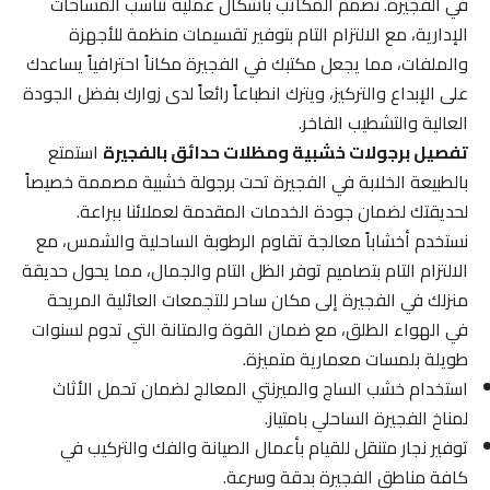
في الفجيرة. نصمم المكاتب بأشكال عملية تناسب المساحات
الإدارية، مع الالتزام التام بتوفير تقسيمات منظمة للأجهزة
والملفات، مما يجعل مكتبك في الفجيرة مكاناً احترافياً يساعدك
على الإبداع والتركيز، ويترك انطباعاً رائعاً لدى زوارك بفضل الجودة
العالية والتشطيب الفاخر.
تفصيل برجولات خشبية ومظلات حدائق بالفجيرة
استمتع
بالطبيعة الخلابة في الفجيرة تحت برجولة خشبية مصممة خصيصاً
لحديقتك لضمان جودة الخدمات المقدمة لعملائنا ببراعة.
نستخدم أخشاباً معالجة تقاوم الرطوبة الساحلية والشمس، مع
الالتزام التام بتصاميم توفر الظل التام والجمال، مما يحول حديقة
منزلك في الفجيرة إلى مكان ساحر للتجمعات العائلية المريحة
في الهواء الطلق، مع ضمان القوة والمتانة التي تدوم لسنوات
طويلة بلمسات معمارية متميزة.
استخدام خشب الساج والميرنتي المعالج لضمان تحمل الأثاث
لمناخ الفجيرة الساحلي بامتياز.
توفير نجار متنقل للقيام بأعمال الصيانة والفك والتركيب في
كافة مناطق الفجيرة بدقة وسرعة.