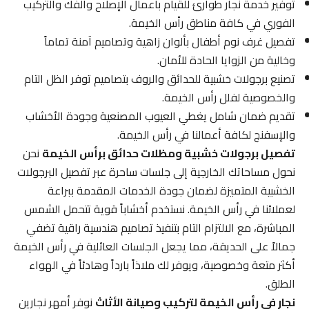
توفير خدمة نجار طوارئ للقيام بأعمال الإصلاح والفك والتركيب
الفوري في كافة مناطق رأس الخيمة.
تفصيل غرف نوم أطفال بألوان زاهية وتصاميم آمنة تماماً
وخالية من الزوايا الحادة للأمان.
تصنيع برجولات خشبية للحدائق والروف بتصاميم توفر الظل التام
والخصوصية لفلل رأس الخيمة.
تقديم ضمان شامل يغطي العيوب المصنعية وجودة الأخشاب
والإسفنج لكافة أعمالنا في رأس الخيمة.
تفصيل برجولات خشبية ومظلات حدائق برأس الخيمة
نحن
نحول مساحاتك الخارجية إلى جلسات ساحرة عبر تفصيل البرجولات
الخشبية المتميزة لضمان جودة الخدمات المقدمة ببراعة
لعملائنا في رأس الخيمة. نستخدم أخشاباً قوية تتحمل الشمس
المباشرة، مع الالتزام التام بتنفيذ تصاميم هندسية راقية تضفي
جمالاً على الحديقة، مما يجعل الجلسات العائلية في رأس الخيمة
أكثر متعة وخصوصية، ويوفر لك ملاذاً بارداً وهادئاً في الهواء
الطلق.
نجار في رأس الخيمة لتركيب وصيانة الأثاث
نوفر أمهر نجارين