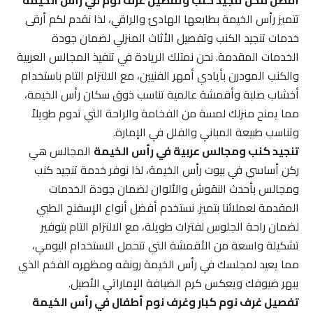
أفضل محل تنجيد كنب وتفصيل غرف نوم في رأس الخيمة
تتميز رأس الخيمة بطابعها الهادئ والراقي، لذا نقدم لكم أرقى
خدمات تنجيد الكنب وتفصيل الأثاث المنزلي لضمان جودة
الخدمات المقدمة. نحن نمتلك الريادة في تنفيذ المجالس العربية
والكنب المودرن بأيادي أمهر الفنيين، مع الالتزام التام باستخدام
أخشاب صلبة وأقمشة عالمية تناسب ذوق سكان رأس الخيمة،
مما يمنح منزلك لمسة من الفخامة والراحة التي تدوم طويلاً
وتناسب طبيعة المباني والفلل في الإمارة.
تنجيد كنب ومجالس عربية في رأس الخيمة
المجالس هي
ركن أساسي في بيوت رأس الخيمة، لذا نوفر خدمة تنجيد كنب
ومجالس بأحدث النقوش والألوان لضمان جودة الخدمات
المقدمة لعملائنا بتميز. نستخدم أفضل أنواع الإسفنج الطبي
لضمان راحة الجلوس لفترات طويلة، مع الالتزام التام بتوفير
تشكيلة واسعة من الأقمشة التي تتحمل الاستخدام اليومي،
مما يعيد لمجلسك في رأس الخيمة رونقه ومظهره الفخم الذي
يبهر ضيوفك ويعكس كرم الضيافة الإماراتي الأصيل.
تفصيل غرف نوم كبار وغرف نوم أطفال في رأس الخيمة