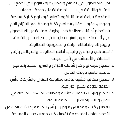
نحن متخصصون في تصميم وتفصيل غرف النوم التي تجمع بين
المتانة والأناقة في رأس الخيمة لضمان جودة الخدمات
المقدمة ببراعة لعملائنا. نقوم بتصنيع غرف نوم كبار كلاسيكية
ومودرن، وغرف أطفال بتصاميم ذكية ومرحة، مع الالتزام التام
باستخدام أخشاب معالجة ضد الرطوبة، مما يضمن لك الحصول
على أثاث متين يدوم لسنوات طويلة في منزلك برأس الخيمة،
ويوفر لك ولأطفالك الراحة والخصوصية المطلوبة.
تنجيد كنب وكراسي وتجديد أطقم الصالونات والمجالس بأرقى
الخامات والأقمشة في رأس الخيمة.
تفصيل غرف نوم كبار شاملة الخزائن والسرير المنجد بتصاميم
عالمية تناسب ذوقك الخاص.
تفصيل مكاتب خشبية فاخرة وطاولات للمنازل والشركات برأس
الخيمة بجودة تصنيع احترافية.
تصميم وتركيب برجولات خشبية ومظلات للجلسات الخارجية في
الفلل والاستراحات برأس الخيمة ببراعة.
تفصيل كنب ومجالس مودرن برأس الخيمة
إذا كنت تبحث عن
التجديد، فنحن نوفر خدمة تفصيل كنب مودرن حسب المساحة