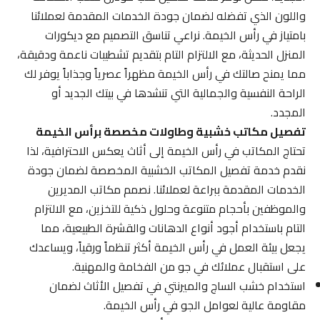
واللون الذي تفضله لضمان جودة الخدمات المقدمة لعملائنا
بامتياز في رأس الخيمة. نراعي تناسق التصميم مع ديكورات
المنزل الحديثة، مع الالتزام التام بتقديم تشطيبات ناعمة ودقيقة،
مما يمنح صالتك في رأس الخيمة مظهراً عصرياً وجذاباً يوفر لك
الراحة النفسية والجمالية التي تنشدها في بيتك الجديد أو
المجدد.
تفصيل مكاتب خشبية وطاولات مخصصة برأس الخيمة
تحتاج المكاتب في رأس الخيمة إلى أثاث يعكس الاحترافية، لذا
نقدم خدمة تفصيل المكاتب الخشبية المخصصة لضمان جودة
الخدمات المقدمة ببراعة لعملائنا. نصمم مكاتب المديرين
والموظفين بأحجام متنوعة وحلول ذكية للتخزين، مع الالتزام
التام باستخدام أجود أنواع الدهانات والقشرة الطبيعية، مما
يجعل بيئة العمل في رأس الخيمة أكثر تنظماً ورقياً، ويساعدك
على استقبال عملائك في جو من الفخامة والمهنية.
استخدام خشب الساج والميرنتي في تفصيل الأثاث لضمان
مقاومة عالية لعوامل الجو في رأس الخيمة.