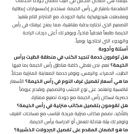
غرفتك هي المكان الأجمل في البيت لضمان جودة الخدمات
المقدمة بامتياز في رأس الخيمة. نستخدم إكسسوارات إيطالية
ومفصلات هيدروليكية عالية الجودة، مع الالتزام التام بتنفيذ
التصميم الذي تختاره بدقة متناهية، مما يمنح غرفتك في رأس
الخيمة طابعاً فندقياً فاخراً، ويوفر لك أعلى درجات الراحة
والهدوء التي تحتاجها يومياً.
أسئلة وأجوبة
هل توفرون خدمة تنجيد الكنب في منطقة الظيت برأس
الخيمة؟
نعم، نحن نغطي كافة مناطق رأس الخيمة بما فيها
الظيت، الحمراء، والرمس، ونوفر خدمة المعاينة المنزلية مجاناً.
ما هي أسعار تفصيل غرف النوم في رأس الخيمة؟
الأسعار
تنافسية وتعتمد على نوع الخشب والتصميم، ونقدم عروضاً
حصرية لسكان رأس الخيمة مع جودة تصنيع ممتازة.
هل تقومون بتفصيل مكاتب منزلية في رأس الخيمة؟
بالتأكيد، نصمم مكاتب منزلية مريحة تتناسب مع مساحات الغرف
وتوفر لك بيئة هادئة للعمل أو الدراسة برأس الخيمة.
ما هو الضمان المقدم على تفصيل البرجولات الخشبية؟