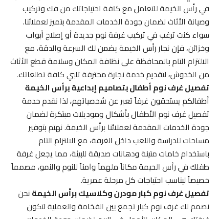
في رأس الخيمة للتعامل مع كافة احتياجاتك من فك وتركيب
وصيانة الأثاث لضمان جودة الخدمات المقدمة بتميز لعملائنا.
سواء كنت ترغب في تركيب غرفة نوم جديدة أو إصلاح أبواب
وخزائن، فإن نجار رأس الخيمة يضمن لك السرعة والدقة، مع
الالتزام التام بالمحافظة على نظافة المكان وسلامة قطع الأثاث
من الخدوش، لتقديم خدمة نجارة محترفة تلبي كافة تطلعاتك.
تفصيل غرف نوم أطفال بتصاميم إبداعية برأس الخيمة
أطفالكم يستحقون غرفاً تعبر عن شخصياتهم، لذا نقدم خدمة
تفصيل غرف نوم الأطفال بأشكال وموديلات مبتكرة لضمان
جودة الخدمات المقدمة لعملائنا برأس الخيمة. نهتم بتوفير
مساحات للدراسة واللعب داخل الغرفة، مع الالتزام التام
باستخدام خامات متينة ودهانات صديقة للبيئة، مما يجعل غرفة
طفلك في رأس الخيمة مكاناً ملهماً وآمناً للنوم والنمو، مصمماً
خصيصاً ليناسب احتياجات كل مرحلة عمرية.
تفصيل غرف نوم كبار مودرن وكلاسيك برأس الخيمة
نحن
نصمم لك غرف نوم كبار تجمع بين الفخامة والعملية لتكون