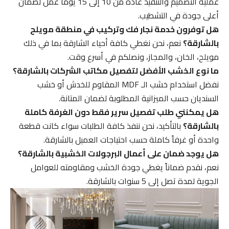
عملية التصميم والتنفيذ عادة من 10 إلى 15 يوماً عمل لضمان
أعلى جودة في التشطيب.
هل توفرون خدمة نجار فك وتركيب في منطقة مويلح
بالشارقة؟
نعم، نحن نغطي كافة أحياء الشارقة بما في ذلك
مويلح، الخان، والمجاز، ونصلكم في أسرع وقت.
ما نوع الخشب الأفضل لتفصيل مكاتب الشركات بالشارقة؟
نفضل استخدام خشب الـ MDF المقاوم للخدش أو خشب
السنديان حسب الميزانية المطلوبة لضمان المتانة.
هل يمكنني طلب تفصيل سرير فقط دون الغرفة كاملة
بالشارقة؟
بالتأكيد، نحن ننفذ كافة الطلبات سواء كانت قطعة
واحدة أو غرفاً كاملة حسب احتياجات العميل بالشارقة.
هل يوجد ضمان على أعمال البرجولات الخشبية بالشارقة؟
نعم، نقدم ضماناً يغطي جودة الخشب ومقاومته للعوامل
الجوية لمدة تصل إلى 5 سنوات بالشارقة.