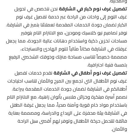
والمحلية.
تفصيل غرف نوم كبار في الشارقة
نحن نتخصص في تحويل
غرف النوم إلى واحات من الراحة عبر خدمة تفصيل غرف نوم
الكبار لضمان جودة الخدمات المقدمة لعملائنا بتميز في الشارقة.
نوفر تصاميم نيو كلاسيك ومودرن، مع الالتزام التام بتوفير
مساحات تخزين ذكية واستخدام دهانات عالية الجودة، مما يجعل
غرفتك في الشارقة مكاناً مثالياً للنوم الهادئ والاسترخاء،
مصممة خصيصاً لتناسب مساحة منزلك وذوقك الشخصي الرفيع
بلمسة فنية احترافية.
تفصيل غرف نوم أطفال في الشارقة
نقدم خدمات تفصيل
غرف نوم الأطفال التي تجمع بين المرح والأمان لتناسب احتياجات
أطفالكم في الشارقة لضمان جودة الخدمات المقدمة ببراعة.
نصمم أسرة مبتكرة وخزائن ملابس بألوان زاهية، مع الالتزام التام
باستخدام مواد خام قوية وآمنة صحياً، مما يجعل غرفة الطفل
في الشارقة بيئة محفزة على الإبداع والدراسة، ومصممة بعناية
فائقة لتتحمل حركة الأطفال وتوفر لهم أقصى سبل الراحة
والأمان.