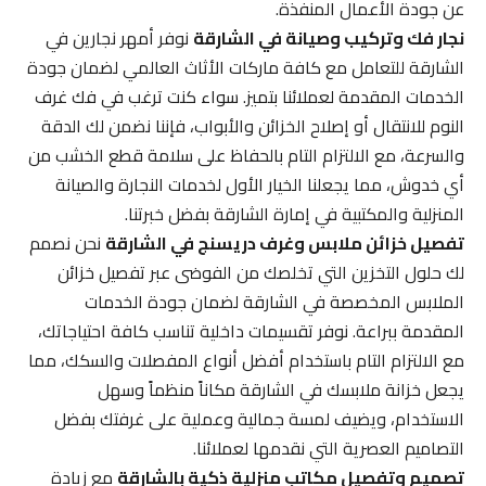
عن جودة الأعمال المنفذة.
نجار فك وتركيب وصيانة في الشارقة
نوفر أمهر نجارين في
الشارقة للتعامل مع كافة ماركات الأثاث العالمي لضمان جودة
الخدمات المقدمة لعملائنا بتميز. سواء كنت ترغب في فك غرف
النوم للانتقال أو إصلاح الخزائن والأبواب، فإننا نضمن لك الدقة
والسرعة، مع الالتزام التام بالحفاظ على سلامة قطع الخشب من
أي خدوش، مما يجعلنا الخيار الأول لخدمات النجارة والصيانة
المنزلية والمكتبية في إمارة الشارقة بفضل خبرتنا.
تفصيل خزائن ملابس وغرف دريسنج في الشارقة
نحن نصمم
لك حلول التخزين التي تخلصك من الفوضى عبر تفصيل خزائن
الملابس المخصصة في الشارقة لضمان جودة الخدمات
المقدمة ببراعة. نوفر تقسيمات داخلية تناسب كافة احتياجاتك،
مع الالتزام التام باستخدام أفضل أنواع المفصلات والسكك، مما
يجعل خزانة ملابسك في الشارقة مكاناً منظماً وسهل
الاستخدام، ويضيف لمسة جمالية وعملية على غرفتك بفضل
التصاميم العصرية التي نقدمها لعملائنا.
تصميم وتفصيل مكاتب منزلية ذكية بالشارقة
مع زيادة