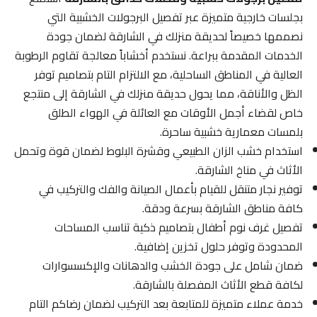
بجلسات خارجية متميزة عبر تفصيل البرجولات الخشبية التي
نصممها خصيصاً لحديقة منزلك في الشارقة لضمان جودة
الخدمات المقدمة ببراعة. نستخدم أخشاباً معالجة تقاوم الرطوبة
العالية في المناطق الساحلية، مع الالتزام التام بتصاميم توفر
الظل والأناقة، مما يحول حديقة منزلك في الشارقة إلى منتجع
خاص لقضاء أجمل الأوقات مع العائلة في الهواء الطلق
بلمسات معمارية خشبية ساحرة.
استخدام خشب الزان الطبيعي وقشرة البلوط لضمان قوة وتحمل
الأثاث في مناخ الشارقة.
توفير نجار متنقل للقيام بأعمال الصيانة والفك والتركيب في
كافة مناطق الشارقة بسرعة ودقة.
تفصيل غرف نوم أطفال بتصاميم ذكية تناسب المساحات
المحدودة وتوفر حلول تخزين إضافية.
ضمان شامل على جودة الخشب والدهانات والإكسسوارات
لكافة قطع الأثاث المفصلة بالشارقة.
خدمة عملاء متميزة للمتابعة بعد التركيب لضمان رضاكم التام