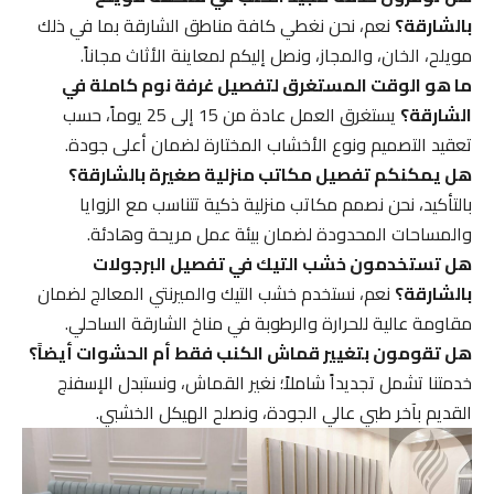
بالشارقة؟
نعم، نحن نغطي كافة مناطق الشارقة بما في ذلك
مويلح، الخان، والمجاز، ونصل إليكم لمعاينة الأثاث مجاناً.
ما هو الوقت المستغرق لتفصيل غرفة نوم كاملة في
الشارقة؟
يستغرق العمل عادة من 15 إلى 25 يوماً، حسب
تعقيد التصميم ونوع الأخشاب المختارة لضمان أعلى جودة.
هل يمكنكم تفصيل مكاتب منزلية صغيرة بالشارقة؟
بالتأكيد، نحن نصمم مكاتب منزلية ذكية تتناسب مع الزوايا
والمساحات المحدودة لضمان بيئة عمل مريحة وهادئة.
هل تستخدمون خشب التيك في تفصيل البرجولات
بالشارقة؟
نعم، نستخدم خشب التيك والميرنتي المعالج لضمان
مقاومة عالية للحرارة والرطوبة في مناخ الشارقة الساحلي.
هل تقومون بتغيير قماش الكنب فقط أم الحشوات أيضاً؟
خدمتنا تشمل تجديداً شاملاً؛ نغير القماش، ونستبدل الإسفنج
القديم بآخر طبي عالي الجودة، ونصلح الهيكل الخشبي.