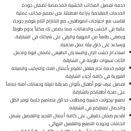
خدمة تفصيل المكاتب الخشبية المخصصة لضمان جودة
الخدمات المقدمة ببراعة لعملائنا. نحن نصمم مكاتب عملية
تتناسب مع احتياجات الموظفين، مع الالتزام التام بتوفير جودة
عالية في الخشب والدهانات، مما يضمن لك مكتباً يدوم طويلاً
ويضفي طابعاً من المهنية والرقي على شركتك في الشارقة،
ويساعد على خلق بيئة عمل محفزة.
استخدام خشب الزان والسنديان الطبيعي لضمان قوة وتحمل
الأثاث لسنوات طويلة في الشارقة.
توفير خدمة نجار متنقل للقيام بأعمال الفك والتركيب والصيانة
الفورية في كافة أحياء الشارقة.
تفصيل غرف نوم أطفال بألوان صديقة للبيئة ودهانات آمنة تماماً
على صحة أطفالكم بالشارقة.
تصنيع برجولات خشبية ومظلات حدائق بتصاميم خلابة توفر الظل
والجمال لمنازلكم في الشارقة.
تقديم ضمان حقيقي على كافة أعمال التنجيد والتفصيل يشمل
الخامات وجودة التصنيع والتقفيل النهائي.