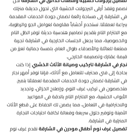
تفصيل برجولات خشبية ومظلات حدائق في الشارقة
نحن
نصمم وننفذ أرقى البرجولات الخشبية التي تحول حديقة منزلك
في الشارقة إلى مساحة رائعة لضمان جودة الخدمات المقدمة
ببراعة لعملائنا. نستخدم أخشاباً مقاومة لعوامل الجو والرطوبة،
مع الالتزام التام بتقديم تصاميم هندسية حديثة توفر الظل التام
والخصوصية، مما يجعل الجلسات الخارجية في الشارقة تجربة
ممتعة للعائلة والأصدقاء طوال العام، بلمسة جمالية تعزز من
قيمة عقارك وتصميمه الخارجي.
نجار في الشارقة لتركيب وصيانة الأثاث الخشبي
إذا كنت
بحاجة إلى فني محترف للتعامل مع أثاثك، فإننا نوفر أمهر نجار
في الشارقة لضمان جودة الخدمات المقدمة لعملائنا بتميز.
متخصصون في تركيب غرف النوم، وإصلاح الخزائن، وتجديد
الأبواب الخشبية، مع الالتزام التام بالدقة في المواعيد
والاحترافية في التعامل، مما يضمن لك الحفاظ على قطع الأثاث
الثمينة وتوفير حلول سريعة وفعالة لكافة احتياجات النجارة
المنزلية في الشارقة.
تفصيل غرف نوم أطفال مودرن في الشارقة
نقدم غرف نوم