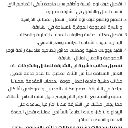
تفصيل غرف نوم رئيسية وأطقم سرير منجدة بأرقى التصاميم التي
تناسب الفلل والشقق في الشارقة بمهارة.
تصميم وتصنيع غرف نوم أطفال تشمل المكاتب الدراسية
والأسرة المزدوجة الموفرة للمساحة في الشارقة.
تفصيل مكاتب خشبية وطاولات للمحلات التجارية والمكاتب
الإدارية بجودة تشطيب احترافية وسعر تنافسي.
تنفيذ برجولات خشبية ومظلات حدائق بتصاميم هندسية رائعة توفر
الخصوصية والجمال لمنازل الشارقة.
تفصيل مكاتب خشبية في الشارقة للمنازل والشركات
بيئة
العمل المنظمة تبدأ من الأثاث الصحيح، لذا نقدم خدمة تفصيل
مكاتب خشبية فاخرة لضمان جودة الخدمات المقدمة لعملائنا
ببراعة في الشارقة. نصمم مكاتب المديرين والموظفين بأشكال
عملية وأنيقة، مع الالتزام التام بتوفير حلول تقنية لتنظيم الأسلاك،
مما يجعل مكتبك في الشارقة مكاناً احترافياً يساعدك على
الإبداع والتركيز، ويترك انطباعاً رائعاً لدى عملائك بفضل الجودة
العالية والتشطيب الفاخر.
تفصيل برجولات خشبية ومظلات حدائق بالشارقة
استمتع