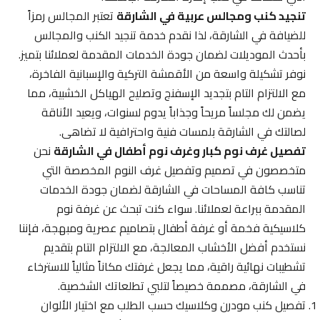
تنجيد كنب ومجالس عربية في الشارقة
تعتبر المجالس رمزاً
للضيافة في الشارقة، لذا نقدم خدمة تنجيد الكنب والمجالس
بأحدث الموديلات لضمان جودة الخدمات المقدمة لعملائنا بتميز.
نوفر تشكيلة واسعة من الأقمشة التركية والإسبانية الفاخرة،
مع الالتزام التام بتجديد الإسفنج وتصليح الهياكل الخشبية، مما
يضمن لك مجلساً مريحاً وجذاباً يدوم لسنوات، ويعيد الأناقة
لصالتك في الشارقة بلمسات فنية واحترافية لا تضاهى.
تفصيل غرف نوم كبار وغرف نوم أطفال في الشارقة
نحن
متخصصون في تصميم وتفصيل غرف النوم المخصصة التي
تناسب كافة المساحات في الشارقة لضمان جودة الخدمات
المقدمة ببراعة لعملائنا. سواء كنت تبحث عن غرفة نوم
كلاسيكية فخمة أو غرفة أطفال بتصاميم عصرية ومبهجة، فإننا
نستخدم أفضل الأخشاب المعالجة، مع الالتزام التام بتقديم
تشطيبات نهائية راقية، مما يجعل غرفتك مكاناً مثالياً للاسترخاء
في الشارقة، مصممة خصيصاً لتلبي تطلعاتك الشخصية.
تفصيل كنب مودرن وكلاسيك حسب الطلب مع اختيار الألوان