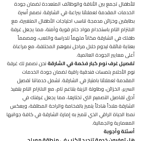
للأطفال تجمع بين الأناقة والوظائف المتعددة لضمان جودة
الخدمات المقدمة لعملائنا ببراعة في الشارقة. نصمم أسرة
بطابقين وخزائن مدمجة تناسب احتياجات الأطفال المتغيرة، مع
الالتزام التام باستخدام مواد خام قوية وآمنة، مما يجعل غرفة
طفلك في الشارقة مكاناً ملهماً للدراسة واللعب، ومصمماً
بعناية فائقة ليدوم خلال مراحل نموهم المختلفة، مع مراعاة
أعلى معايير الجودة العالمية.
تفصيل غرف نوم كبار فخمة في الشارقة
نحن نصمم لك غرفة
نوم الأحلام بلمسات فندقية راقية لضمان جودة الخدمات
المقدمة لعملائنا بامتياز في الشارقة. تشمل خدماتنا تفصيل
السرير، الخزائن، وطاولة الزينة بتناغم تام، مع الالتزام التام بتنفيذ
أدق تفاصيل التصميم التي تختارها، مما يجعل غرفتك في
الشارقة ملاذاً هادئاً يتميز بالفخامة والراحة المطلقة، ويعكس
نمط الحياة الراقي الذي تتميز به إمارة الشارقة في كافة جوانبها
المعمارية والجمالية.
أسئلة وأجوبة
هل توفرون خدمة تنجيد الكنب في منطقة مويلح