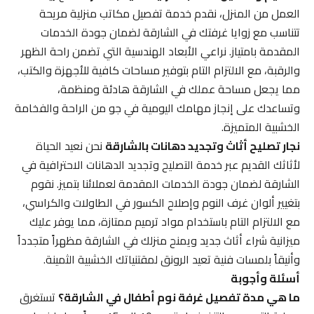
العمل من المنزل، نقدم خدمة تفصيل مكاتب منزلية مريحة
تتناسب مع زوايا غرفتك في الشارقة لضمان جودة الخدمات
المقدمة بامتياز. نراعي الأبعاد الهندسية التي تضمن راحة الظهر
والرقبة، مع الالتزام التام بتوفير مساحات كافية للأجهزة والكتب،
مما يجعل مساحة عملك في الشارقة هادئة ومنظمة،
وتساعدك على إنجاز مهامك اليومية في جو من الراحة والفخامة
الخشبية المتميزة.
نجار تصليح أثاث وتجديد دهانات بالشارقة
نحن نعيد الحياة
لأثاثك القديم عبر خدمة التصليح وتجديد الدهانات الاحترافية في
الشارقة لضمان جودة الخدمات المقدمة لعملائنا بتميز. نقوم
بتغيير ألوان غرف النوم وإصلاح الكسور في الطاولات والكراسي،
مع الالتزام التام باستخدام مواد ترميم ممتازة، مما يوفر عليك
ميزانية شراء أثاث جديد ويمنح منزلك في الشارقة مظهراً متجدداً
وأنيقاً بلمسات فنية تعيد الرونق لمقتنياتك الخشبية الثمينة.
أسئلة وأجوبة
ما هي مدة تفصيل غرفة نوم أطفال في الشارقة؟
تستغرق