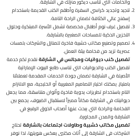
والخامات التي تناسب ديكور منزلك في الشارقة.
تنجيد وتجديد كراسي السفرة وأطقم الكنب القديمة باستخدام
إسفنج عالي الكثافة لضمان الراحة التامة.
تفصيل غرف نوم أطفال مخصصة تشمل الأسرة المبتكرة وحلول
التخزين الذكية للمساحات الصغيرة بالشارقة.
تصميم وتصنيع مكاتب خشبية فاخرة للمنازل والشركات بلمسات
عصرية تزيد من فخامة بيئة العمل.
تفصيل كنب ديوانيات ومجالس في الشارقة
نقدم لكم خدمة
تفصيل الكنب والديوانيات التي تناسب طابع البيوت الإماراتية
الأصيلة في الشارقة لضمان جودة الخدمات المقدمة لعملائنا
بامتياز. يمكنك اختيار التصاميم المغربية أو الخليجية، مع الالتزام
التام باستخدام تطريزات يدوية فاخرة وألوان متناسقة، مما يجعل
ديوانيتك في الشارقة مكاناً مميزاً لاستقبال الضيوف، يجمع بين
الفخامة والراحة التي يبحث عنها أصحاب الذوق الرفيع في
الشارقة والمدن المجاورة.
تفصيل مكاتب خشبية وطاولات اجتماعات بالشارقة
تحتاج
الشركات في الشارقة إلى أثاث مكتبي يعكس هويتها، لذا نوفر