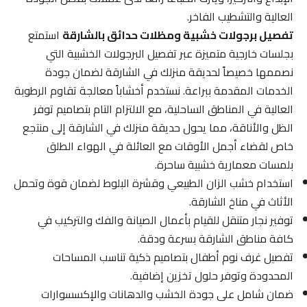
العالية والتشطيب الفاخر.
تفصيل برجولات خشبية ومظلات حدائق بالشارقة
استمتع
بجلسات خارجية متميزة عبر تفصيل البرجولات الخشبية التي
نصممها خصيصاً لحديقة منزلك في الشارقة لضمان جودة
الخدمات المقدمة ببراعة. نستخدم أخشاباً معالجة تقاوم الرطوبة
العالية في المناطق الساحلية، مع الالتزام التام بتصاميم توفر
الظل والأناقة، مما يحول حديقة منزلك في الشارقة إلى منتجع
خاص لقضاء أجمل الأوقات مع العائلة في الهواء الطلق
بلمسات معمارية خشبية ساحرة.
استخدام خشب الزان الطبيعي وقشرة البلوط لضمان قوة وتحمل
الأثاث في مناخ الشارقة.
توفير نجار متنقل للقيام بأعمال الصيانة والفك والتركيب في
كافة مناطق الشارقة بسرعة ودقة.
تفصيل غرف نوم أطفال بتصاميم ذكية تناسب المساحات
المحدودة وتوفر حلول تخزين إضافية.
ضمان شامل على جودة الخشب والدهانات والإكسسوارات