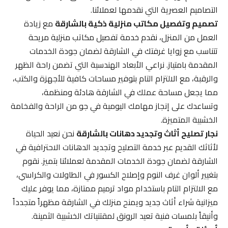
التصاميم العصرية التي نقدمها لعملائنا.
تصميم وتفصيل مكاتب منزلية ذكية بالشارقة
مع زيادة
العمل من المنزل، نقدم خدمة تفصيل مكاتب منزلية مريحة
تتناسب مع زوايا غرفتك في الشارقة لضمان جودة الخدمات
المقدمة بامتياز. نراعي الأبعاد الهندسية التي تضمن راحة الظهر
والرقبة، مع الالتزام التام بتوفير مساحات كافية للأجهزة والكتب،
مما يجعل مساحة عملك في الشارقة هادئة ومنظمة،
وتساعدك على إنجاز مهامك اليومية في جو من الراحة والفخامة
الخشبية المتميزة.
نجار تصليح أثاث وتجديد دهانات بالشارقة
نحن نعيد الحياة
لأثاثك القديم عبر خدمة التصليح وتجديد الدهانات الاحترافية في
الشارقة لضمان جودة الخدمات المقدمة لعملائنا بتميز. نقوم
بتغيير ألوان غرف النوم وإصلاح الكسور في الطاولات والكراسي،
مع الالتزام التام باستخدام مواد ترميم ممتازة، مما يوفر عليك
ميزانية شراء أثاث جديد ويمنح منزلك في الشارقة مظهراً متجدداً
وأنيقاً بلمسات فنية تعيد الرونق لمقتنياتك الخشبية الثمينة.