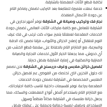
لكافة قطع الأثاث المفصلة بالشارقة.
خدمة عملاء متميزة للمتابعة بعد التركيب لضمان رضاكم التام
عن جودة الأعمال المنفذة.
نجار فك وتركيب وصيانة في الشارقة
نوفر أمهر نجارين في
الشارقة للتعامل مع كافة ماركات الأثاث العالمي لضمان جودة
الخدمات المقدمة لعملائنا بتميز. سواء كنت ترغب في فك غرف
النوم للانتقال أو إصلاح الخزائن والأبواب، فإننا نضمن لك الدقة
والسرعة، مع الالتزام التام بالحفاظ على سلامة قطع الخشب من
أي خدوش، مما يجعلنا الخيار الأول لخدمات النجارة والصيانة
المنزلية والمكتبية في إمارة الشارقة بفضل خبرتنا.
تفصيل خزائن ملابس وغرف دريسنج في الشارقة
نحن نصمم
لك حلول التخزين التي تخلصك من الفوضى عبر تفصيل خزائن
الملابس المخصصة في الشارقة لضمان جودة الخدمات
المقدمة ببراعة. نوفر تقسيمات داخلية تناسب كافة احتياجاتك،
مع الالتزام التام باستخدام أفضل أنواع المفصلات والسكك، مما
يجعل خزانة ملابسك في الشارقة مكاناً منظماً وسهل
الاستخدام، ويضيف لمسة جمالية وعملية على غرفتك بفضل