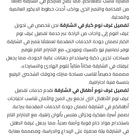
ممتازة تناسب تطلعاتكم، مما يمنح منازلكم في الشارقة طابعاً
من الفخامة والتميز الذي يواكب أحدث خطوط الديكور العالمية
والمحلية.
تفصيل غرف نوم كبار في الشارقة
نحن نتخصص في تحويل
غرف النوم إلى واحات من الراحة عبر خدمة تفصيل غرف نوم
الكبار لضمان جودة الخدمات المقدمة لعملائنا بتميز في الشارقة.
نوفر تصاميم نيو كلاسيك ومودرن، مع الالتزام التام بتوفير
مساحات تخزين ذكية واستخدام دهانات عالية الجودة، مما يجعل
غرفتك في الشارقة مكاناً مثالياً للنوم الهادئ والاسترخاء،
مصممة خصيصاً لتناسب مساحة منزلك وذوقك الشخصي الرفيع
بلمسة فنية احترافية.
تفصيل غرف نوم أطفال في الشارقة
نقدم خدمات تفصيل
غرف نوم الأطفال التي تجمع بين المرح والأمان لتناسب احتياجات
أطفالكم في الشارقة لضمان جودة الخدمات المقدمة ببراعة.
نصمم أسرة مبتكرة وخزائن ملابس بألوان زاهية، مع الالتزام التام
باستخدام مواد خام قوية وآمنة صحياً، مما يجعل غرفة الطفل
في الشارقة بيئة محفزة على الإبداع والدراسة، ومصممة بعناية