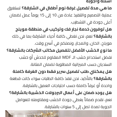
أسئلة وأجوبة
ما هي مدة تفصيل غرفة نوم أطفال في الشارقة؟
تستغرق
عملية التصميم والتنفيذ عادة من 10 إلى 15 يوماً عمل لضمان
أعلى جودة في التشطيب.
هل توفرون خدمة نجار فك وتركيب في منطقة مويلح
بالشارقة؟
نعم، نحن نغطي كافة أحياء الشارقة بما في ذلك
مويلح، الخان، والمجاز، ونصلكم في أسرع وقت.
ما نوع الخشب الأفضل لتفصيل مكاتب الشركات بالشارقة؟
نفضل استخدام خشب الـ MDF المقاوم للخدش أو خشب
السنديان حسب الميزانية المطلوبة لضمان المتانة.
هل يمكنني طلب تفصيل سرير فقط دون الغرفة كاملة
بالشارقة؟
بالتأكيد، نحن ننفذ كافة الطلبات سواء كانت قطعة
واحدة أو غرفاً كاملة حسب احتياجات العميل بالشارقة.
هل يوجد ضمان على أعمال البرجولات الخشبية بالشارقة؟
نعم، نقدم ضماناً يغطي جودة الخشب ومقاومته للعوامل
الجوية لمدة تصل إلى 5 سنوات بالشارقة.