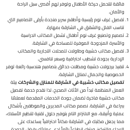
فائقة لتتحمل حركة الأطفال وتوفر لهم أقصى سبل الراحة
والأمان.
تفصيل غرف نوم رئيسية وأطقم سرير منجدة بأرقى التصاميم التي
تناسب الفلل والشقق في الشارقة بمهارة.
تصميم وتصنيع غرف نوم أطفال تشمل المكاتب الدراسية
والأسرة المزدوجة الموفرة للمساحة في الشارقة.
تفصيل مكاتب خشبية وطاولات للمحلات التجارية والمكاتب
الإدارية بجودة تشطيب احترافية وسعر تنافسي.
تنفيذ برجولات خشبية ومظلات حدائق بتصاميم هندسية رائعة توفر
الخصوصية والجمال لمنازل الشارقة.
تفصيل مكاتب خشبية في الشارقة للمنازل والشركات
بيئة
العمل المنظمة تبدأ من الأثاث الصحيح، لذا نقدم خدمة تفصيل
مكاتب خشبية فاخرة لضمان جودة الخدمات المقدمة لعملائنا
ببراعة في الشارقة. نصمم مكاتب المديرين والموظفين بأشكال
عملية وأنيقة، مع الالتزام التام بتوفير حلول تقنية لتنظيم الأسلاك،
مما يجعل مكتبك في الشارقة مكاناً احترافياً يساعدك على
الإبداع والتركيز، ويترك انطباعاً رائعاً لدى عملائك بفضل الجودة