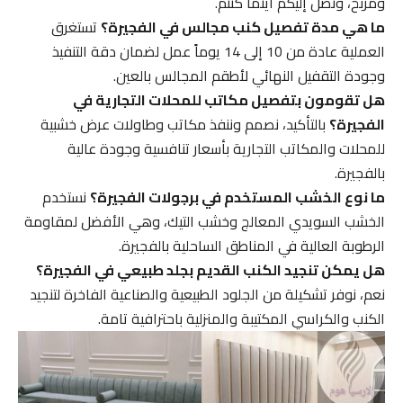
ومربح، ونصل إليكم أينما كنتم.
ما هي مدة تفصيل كنب مجالس في الفجيرة؟
تستغرق
العملية عادة من 10 إلى 14 يوماً عمل لضمان دقة التنفيذ
وجودة التقفيل النهائي لأطقم المجالس بالعين.
هل تقومون بتفصيل مكاتب للمحلات التجارية في
الفجيرة؟
بالتأكيد، نصمم وننفذ مكاتب وطاولات عرض خشبية
للمحلات والمكاتب التجارية بأسعار تنافسية وجودة عالية
بالفجيرة.
ما نوع الخشب المستخدم في برجولات الفجيرة؟
نستخدم
الخشب السويدي المعالج وخشب التيك، وهي الأفضل لمقاومة
الرطوبة العالية في المناطق الساحلية بالفجيرة.
هل يمكن تنجيد الكنب القديم بجلد طبيعي في الفجيرة؟
نعم، نوفر تشكيلة من الجلود الطبيعية والصناعية الفاخرة لتنجيد
الكنب والكراسي المكتيبة والمنزلية باحترافية تامة.