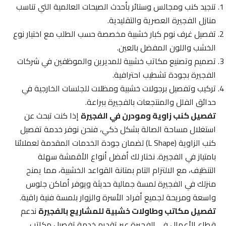
تنجيد كنب ومجالس وستائر بأحدث الصيحات العالمية التي تناسب
منازل الفجيرة العصرية والتقليدية.
تفصيل غرف نوم كبار خشبية مخصصة حسب الطلب مع اختيار نوع
الخشب واللون المفضل بالعين.
تصميم وتصنيع مكاتب خشبية للمديرين والموظفين في شركات
الفجيرة بجودة تشطيب احترافية.
تركيب وتفصيل برجولات خشبية ومظلات للجلسات الخارجية في
حدائق الفلل والمنتجعات بالفجيرة ببراعة.
تفصيل كنب زاوية ومودرن في الفجيرة
إذا كنت تبحث عن
استغلال مساحة الصالة بشكل ذكي، فنحن نوفر خدمة تفصيل
كنب الزاوية (L Shape) لضمان جودة الخدمات المقدمة لعملائنا
بامتياز في الفجيرة. نختار لك أفضل أنواع الأقمشة سهلة
التنظيف، مع الالتزام التام بمتانة القواعد الخشبية، مما يمنح
منزلك في الفجيرة لمسة جمالية حديثة ويوفر أماكن جلوس
واسعة ومريحة لجميع أفراد الأسرة والزوار بلمسة فنية راقية.
تفصيل مكاتب وطاولات خشبية للمشاريع بالفجيرة
ندعم
قطاع الأعمال في الفجيرة عبر تقديم خدمة تفصيل مكاتب