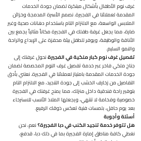
غرف نوم الأطفال بأشكال مبتكرة لضمان جودة الخدمات
المقدمة لعملائنا في الفجيرة. نصمم الأسرة المدمجة وخزائن
الملابس الواسعة، مع الالتزام التام باستخدام دهانات صحية وغير
ضارة، مما يجعل غرفة طفلك في الفجيرة مكاناً مثالياً يجمع بين
الأناقة والوظيفة، ويوفر للطفل بيئة محفزة على الإبداع والراحة
والنمو السليم.
تفصيل غرف نوم كبار ملكية في الفجيرة
نحول غرفتك إلى
جناح ملكي فاخر عبر خدمة تفصيل غرف النوم المخصصة لضمان
جودة الخدمات المقدمة بامتياز لعملائنا في الفجيرة. نعتني بأدق
التفاصيل من زخارف الخشب إلى جودة التنجيد، مع الالتزام التام
بتوفير راحة فندقية داخل منزلك، مما يمنح غرفتك في الفجيرة
خصوصية وفخامة لا تنتهي، ويجعلها الملاذ الأنسب للاسترخاء
بعد يوم حافل، بلمسات فنية تعكس ذوقك الرفيع.
أسئلة وأجوبة
هل تتوفر خدمة تنجيد الكنب في دبا الفجيرة؟
نعم، نحن
نغطي كافة مناطق إمارة الفجيرة بما في ذلك دبا، قدفع،