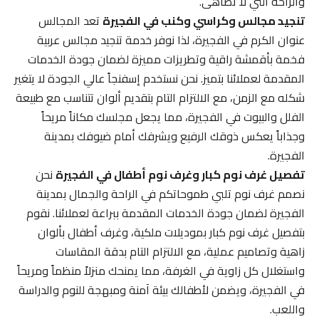
والراحة التي لا تضاهى.
تنجيد مجالس وكراسي وكنب في الفجيرة
تعد المجالس
عنوان الكرم في الفجيرة، لذا نوفر خدمة تنجيد مجالس عربية
فخمة بأقمشة راقية وتطريزات مميزة لضمان جودة الخدمات
المقدمة لعملائنا بتميز. نحن نستخدم إسفنجاً عالي الجودة لا يتغير
شكله مع الزمن، مع الالتزام التام بتقديم ألوان تتناسب مع طبيعة
الفلل والبيوت في الفجيرة، مما يجعل مجلسك مكاناً مريحاً
وجذاباً يعكس ذوقك الرفيع ويشرفك أمام ضيوفك بمدينة
الفجيرة.
تفصيل غرف نوم كبار وغرف نوم أطفال في الفجيرة
نحن
نصمم غرف نوم تلبي طموحاتكم في الراحة والجمال بمدينة
الفجيرة لضمان جودة الخدمات المقدمة ببراعة لعملائنا. نقوم
بتفصيل غرف نوم كبار بموديلات ملكية، وغرف أطفال بألوان
زاهية وتصاميم عملية، مع الالتزام التام بدقة المقاسات
واستغلال كل زاوية في الغرفة، مما يمنحك منزلاً منظماً ومريحاً
في الفجيرة، ويضمن لأطفالك بيئة آمنة ومبهجة للنوم والدراسة
واللعب.