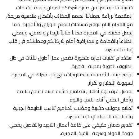
خشبية فاخرة تعزز من صورة شركتكم لضمان جودة الخدمات
المقدمة ببراعة لعملائنا. نصمم المكاتب بأشكال هندسية مريحة،
مع الالتزام التام بتوفير مساحات لتنظيم الأوراق والأجهزة، مما
يجعل مكتبك في الفجيرة مكاناً مثالياً للإبداع والعمل، ويعطي
انطباعاً بالفخامة والاحترافية أمام شركائكم وعملائكم في قلب
إمارة الفجيرة.
استخدام تقنيات نجارة متطورة تضمن عمرًا أطول للأثاث في ظل
الظروف الجوية بمدينة الفجيرة.
توفير عينات الأقمشة والكتالوجات حتى باب منزلك في الفجيرة
لسهولة الاختيار والقرار.
تفصيل غرف نوم أطفال بتصاميم خشبية متينة تضمن سلامة
وأمان الطفل أثناء اللعب والنوم.
تصنيع برجولات خشبية ومظلات بتصاميم تناسب الطبيعة الجبلية
والساحلية الجميلة لإمارة الفجيرة.
تقديم ضمان حقيقي على كافة أعمال التنجيد والتفصيل يغطي
جودة المواد وسرعة التنفيذ بالفجيرة.