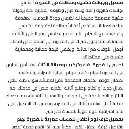
تفصيل برجولات خشبية ومظلات في الفجيرة
استمتع
بجلسات خارجية رائعة وسط جبال وطبيعة الفجيرة تحت برجولة
خشبية مصممة خصيصاً لك لضمان جودة الخدمات المقدمة
ببراعة لعملائنا. نستخدم أخشاباً معالجة لمقاومة الشمس
والرطوبة، مع الالتزام التام بتقديم تصاميم توفر الظل والأناقة
لحديقتك، مما يحول منزلك في الفجيرة إلى منتجع خاص لقضاء
أجمل الأوقات مع العائلة، ويضفي قيمة جمالية ومعمارية
متميزة على ممتلكاتك.
نجار في الفجيرة لفك وتركيب وصيانة الأثاث
نوفر أمهر نجارين
في الفجيرة للقيام بكافة مهام النجارة المنزلية والمكتبية
لضمان جودة الخدمات المقدمة بتميز لعملائنا. سواء كنت تنتقل
لمنزل جديد أو تحتاج لإصلاح أثاثك القديم، فنحن في خدمتك، مع
الالتزام التام بالدقة في المواعيد والأسعار التنافسية، مما يجعلك
مطمئناً على سلامة أثاثك في الفجيرة، ويضمن لك الحصول على
نتائج احترافية تدوم طويلاً بلمسات نجار خبير.
تفصيل غرف نوم أطفال بلمسات عصرية بالفجيرة
نهتم
بتفاصيل غرفة الطفل لتكون مكاناً يحبه، لذا نقدم خدمة تفصيل