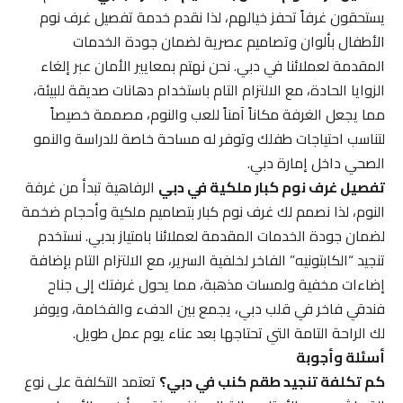
يستحقون غرفاً تحفز خيالهم، لذا نقدم خدمة تفصيل غرف نوم
الأطفال بألوان وتصاميم عصرية لضمان جودة الخدمات
المقدمة لعملائنا في دبي. نحن نهتم بمعايير الأمان عبر إلغاء
الزوايا الحادة، مع الالتزام التام باستخدام دهانات صديقة للبيئة،
مما يجعل الغرفة مكاناً آمناً للعب والنوم، مصممة خصيصاً
لتناسب احتياجات طفلك وتوفر له مساحة خاصة للدراسة والنمو
الصحي داخل إمارة دبي.
تفصيل غرف نوم كبار ملكية في دبي
الرفاهية تبدأ من غرفة
النوم، لذا نصمم لك غرف نوم كبار بتصاميم ملكية وأحجام ضخمة
لضمان جودة الخدمات المقدمة لعملائنا بامتياز بدبي. نستخدم
تنجيد “الكابتونيه” الفاخر لخلفية السرير، مع الالتزام التام بإضافة
إضاءات مخفية ولمسات مذهبة، مما يحول غرفتك إلى جناح
فندقي فاخر في قلب دبي، يجمع بين الدفء والفخامة، ويوفر
لك الراحة التامة التي تحتاجها بعد عناء يوم عمل طويل.
أسئلة وأجوبة
كم تكلفة تنجيد طقم كنب في دبي؟
تعتمد التكلفة على نوع