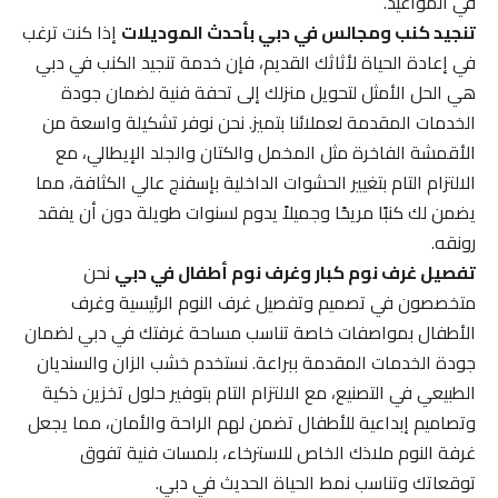
في المواعيد.
تنجيد كنب ومجالس في دبي بأحدث الموديلات
إذا كنت ترغب
في إعادة الحياة لأثاثك القديم، فإن خدمة تنجيد الكنب في دبي
هي الحل الأمثل لتحويل منزلك إلى تحفة فنية لضمان جودة
الخدمات المقدمة لعملائنا بتميز. نحن نوفر تشكيلة واسعة من
الأقمشة الفاخرة مثل المخمل والكتان والجلد الإيطالي، مع
الالتزام التام بتغيير الحشوات الداخلية بإسفنج عالي الكثافة، مما
يضمن لك كنبًا مريحًا وجميلاً يدوم لسنوات طويلة دون أن يفقد
رونقه.
تفصيل غرف نوم كبار وغرف نوم أطفال في دبي
نحن
متخصصون في تصميم وتفصيل غرف النوم الرئيسية وغرف
الأطفال بمواصفات خاصة تناسب مساحة غرفتك في دبي لضمان
جودة الخدمات المقدمة ببراعة. نستخدم خشب الزان والسنديان
الطبيعي في التصنيع، مع الالتزام التام بتوفير حلول تخزين ذكية
وتصاميم إبداعية للأطفال تضمن لهم الراحة والأمان، مما يجعل
غرفة النوم ملاذك الخاص للاسترخاء، بلمسات فنية تفوق
توقعاتك وتناسب نمط الحياة الحديث في دبي.