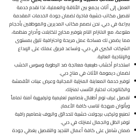
العمل إلى أثاث يجمع بين الأناقة والعملية، لذا نقدم خدمة
تفصيل مكاتب خشبية فاخرة لضمان جودة الخدمات المقدمة
ببراعة في دبي. نحن نصمم مكاتب المديرين والموظفين بأحجام
متنوعة، مع الالتزام التام بتوفير مخارج للكابلات وأدراج منظمة،
مما يضمن لك مساحة عمل مريحة واحترافية تليق بمستوى
الشركات الكبرى في دبي، وتساعد فريق عملك على الإبداع
والإنتاجية العالية.
استخدام أخشاب طبيعية معالجة ضد الرطوبة وسوس الخشب
لضمان ديمومة الأثاث في مناخ دبي.
توفير خدمة المعاينة المنزلية المجانية وعرض عينات الأقمشة
والكتالوجات لاختيار الأنسب لمنزلك.
تفصيل غرف نوم أطفال بتصاميم تعليمية وترفيهية آمنة تماماً
وبألوان مبهجة تناسب كافة الأعمار.
تصنيع وتركيب برجولات خشبية للحدائق والروف بتصاميم راقية
توفر الظل والجمال لمنزلك في دبي.
ضمان شامل على كافة أعمال التنجيد والتفصيل يغطي جودة