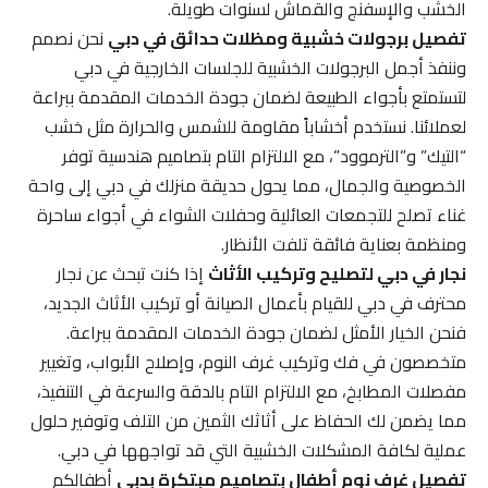
الخشب والإسفنج والقماش لسنوات طويلة.
تفصيل برجولات خشبية ومظلات حدائق في دبي
نحن نصمم
وننفذ أجمل البرجولات الخشبية للجلسات الخارجية في دبي
لتستمتع بأجواء الطبيعة لضمان جودة الخدمات المقدمة ببراعة
لعملائنا. نستخدم أخشاباً مقاومة للشمس والحرارة مثل خشب
“التيك” و”الترموود”، مع الالتزام التام بتصاميم هندسية توفر
الخصوصية والجمال، مما يحول حديقة منزلك في دبي إلى واحة
غناء تصلح للتجمعات العائلية وحفلات الشواء في أجواء ساحرة
ومنظمة بعناية فائقة تلفت الأنظار.
نجار في دبي لتصليح وتركيب الأثاث
إذا كنت تبحث عن نجار
محترف في دبي للقيام بأعمال الصيانة أو تركيب الأثاث الجديد،
فنحن الخيار الأمثل لضمان جودة الخدمات المقدمة ببراعة.
متخصصون في فك وتركيب غرف النوم، وإصلاح الأبواب، وتغيير
مفصلات المطابخ، مع الالتزام التام بالدقة والسرعة في التنفيذ،
مما يضمن لك الحفاظ على أثاثك الثمين من التلف وتوفير حلول
عملية لكافة المشكلات الخشبية التي قد تواجهها في دبي.
تفصيل غرف نوم أطفال بتصاميم مبتكرة بدبي
أطفالكم